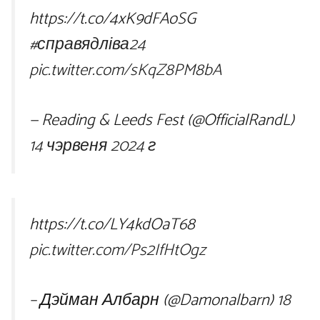
https://t.co/4xK9dFAoSG
#справядліва24
pic.twitter.com/sKqZ8PM8bA
— Reading & Leeds Fest (@OfficialRandL)
14 чэрвеня 2024 г
https://t.co/LY4kdOaT68
pic.twitter.com/Ps2IfHtOgz
– Дэйман Албарн (@Damonalbarn)
18