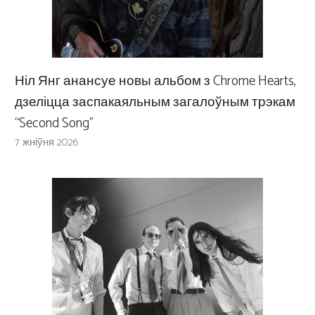
Ніл Янг анансуе новы альбом з Chrome Hearts,
дзеліцца заспакаяльным загалоўным трэкам
“Second Song”
7 жніўня 2026