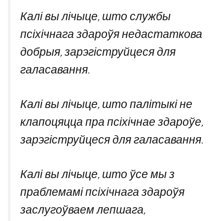
Калі вы лічыце, што службы
псіхічнага здароўя недастаткова
добрыя, зарэгіструйцеся для
галасавання.
Калі вы лічыце, што палітыкі не
клапоцяцца пра псіхічнае здароўе,
зарэгіструйцеся для галасавання.
Калі вы лічыце, што ўсе мы з
праблемамі псіхічнага здароўя
заслугоўваем лепшага,