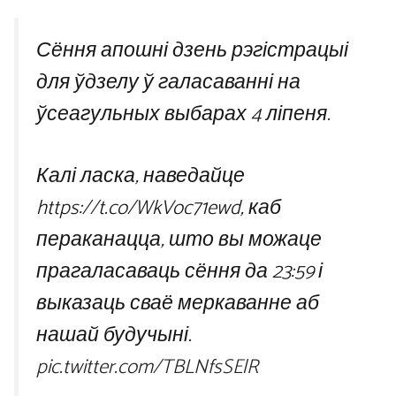
Сёння апошні дзень рэгістрацыі
для ўдзелу ў галасаванні на
ўсеагульных выбарах 4 ліпеня.
Калі ласка, наведайце
https://t.co/WkVoc71ewd, каб
пераканацца, што вы можаце
прагаласаваць сёння да 23:59 і
выказаць сваё меркаванне аб
нашай будучыні.
pic.twitter.com/TBLNfsSElR