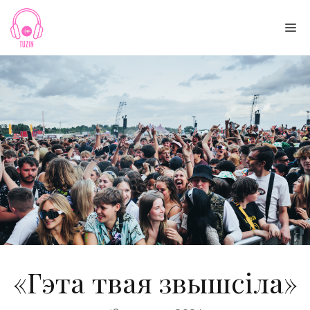
Skip
to
Me
content
«Гэта твая звышсіла»