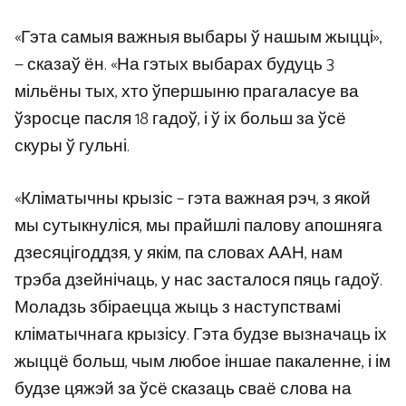
«Гэта самыя важныя выбары ў нашым жыцці»,
— сказаў ён. «На гэтых выбарах будуць 3
мільёны тых, хто ўпершыню прагаласуе ва
ўзросце пасля 18 гадоў, і ў іх больш за ўсё
скуры ў гульні.
«Кліматычны крызіс – гэта важная рэч, з якой
мы сутыкнуліся, мы прайшлі палову апошняга
дзесяцігоддзя, у якім, па словах ААН, нам
трэба дзейнічаць, у нас засталося пяць гадоў.
Моладзь збіраецца жыць з наступствамі
кліматычнага крызісу. Гэта будзе вызначаць іх
жыццё больш, чым любое іншае пакаленне, і ім
будзе цяжэй за ўсё сказаць сваё слова на