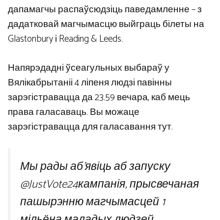
дапамагчы распаўсюдзіць паведамленне – з
дадатковай магчымасцю выйграць білеты на
Glastonbury і Reading & Leeds.
Напярэдадні ўсеагульных выбараў у
Вялікабрытаніі 4 ліпеня людзі павінны
зарэгістравацца да 23.59 вечара, каб мець
права галасаваць. Вы можаце
зарэгістравацца для галасавання тут.
Мы рады аб’явіць аб запуску
@JustVote24
кампанія, прысвечаная
пашырэнню магчымасцей 1
мільёна маладых людзей