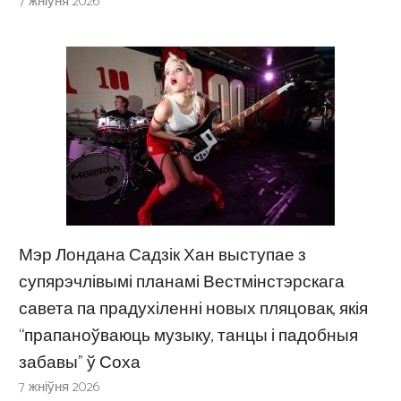
7 жніўня 2026
Мэр Лондана Садзік Хан выступае з
супярэчлівымі планамі Вестмінстэрскага
савета па прадухіленні новых пляцовак, якія
“прапаноўваюць музыку, танцы і падобныя
забавы” ў Соха
7 жніўня 2026