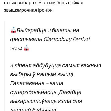
гэтых выбарах. У гэтым ёсць нейкая
звышзмрочная іронія».
Выйграйце 2 білеты на
фестываль Glastonbury Festival
2024
4 ліпеня адбудуцца самыя важныя
выбары ў нашым жыцці.
Галасаванне – ваша
суперздольнасць. Давайце
выкарыстоўваць гэта для
лепшай будучыні.