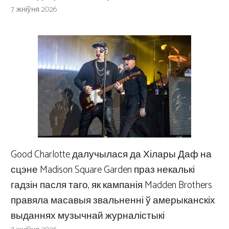
7 жніўня 2026
Good Charlotte далучылася да Хілары Даф на
сцэне Madison Square Garden праз некалькі
гадзін пасля таго, як кампанія Madden Brothers
правяла масавыя звальненні ў амерыканскіх
выданнях музычнай журналістыкі