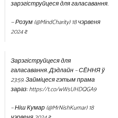
зарэгіструйцеся для галасавання.
— Розум (@MindCharity)
18 чэрвеня
2024 г
Зарэгіструйцеся для
галасавання. Дэдлайн – СЁННЯ ў
23:59. Займіцеся гэтым прама
зараз: https://t.co/wWsUHDQGA9
– Ніш Кумар (@MrNishKumar)
18
чэрвеня 2024 г