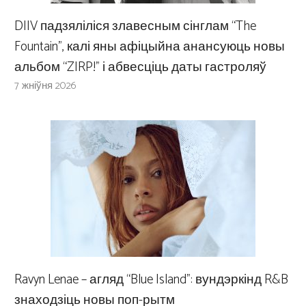
DIIV падзяліліся злавесным сінглам “The
Fountain”, калі яны афіцыйна анансуюць новы
альбом “ZIRP!” і абвесціць даты гастроляў
7 жніўня 2026
Ravyn Lenae – агляд “Blue Island”: вундэркінд R&B
знаходзіць новы поп-рытм