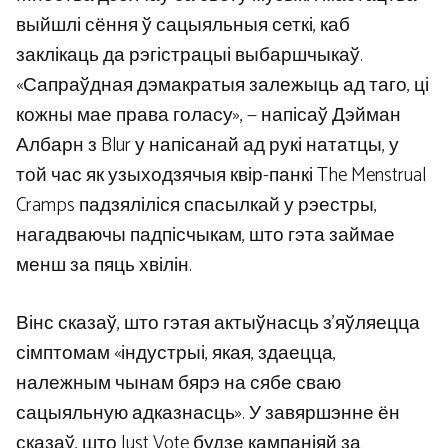
выйшлі сёння ў сацыяльныя сеткі, каб
заклікаць да рэгістрацыі выбаршчыкаў.
«Сапраўдная дэмакратыя залежыць ад таго, ці
кожны мае права голасу», — напісаў Дэйман
Албарн з Blur у напісанай ад рукі нататцы, у
той час як узыходзячыя квір-панкі The Menstrual
Cramps падзяліліся спасылкай у рэестры,
нагадваючы падпісчыкам, што гэта займае
менш за пяць хвілін.
Вінс сказаў, што гэтая актыўнасць з’яўляецца
сімптомам «індустрыі, якая, здаецца,
належным чынам бярэ на сябе сваю
сацыяльную адказнасць». У завяршэнне ён
сказаў, што Just Vote будзе кампаніяй за