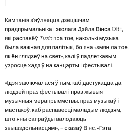
Кампанія з’яўляецца дзецішчам
прадпрымальніка і эколага Дэйла Вінса OBE,
які распавёў
Tuzin
пра тое, наколькі музыка
была важная для палітыкі, бо яна «змяніла тое,
як ён глядзеў на свет», калі ў падлеткавым
узросце хадзіў на канцэрты і фестывалі.
«Ідэя заключалася ў тым, каб дастукацца да
людзей праз фестывалі, праз жывыя
музычныя мерапрыемствы, праз музыкаў і
мастакоў, каб распавесці маладым людзям,
што яны сапраўды валодаюць
звышздольнасцямі», — сказаў Вінс. «Гэта