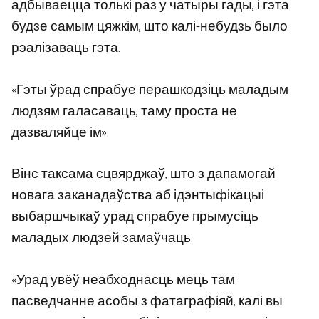
адбываецца толькі раз у чатыры гады, і гэта
будзе самым цяжкім, што калі-небудзь было
рэалізаваць гэта.
«Гэты ўрад спрабуе перашкодзіць маладым
людзям галасаваць, таму проста не
дазваляйце ім».
Вінс таксама сцвярджаў, што з дапамогай
новага заканадаўства аб ідэнтыфікацыі
выбаршчыкаў урад спрабуе прымусіць
маладых людзей замаўчаць.
«Урад увёў неабходнасць мець там
пасведчанне асобы з фатаграфіяй, калі вы