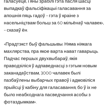
галасуеце, і яны зрабілі гэта пасля шасці
выпадкаў фальсіфікацыі галасавання за
апошнія пяць гадоў – гэта ў краіне з
насельніцтвам больш за 60 мільёнаў чалавек»,
– сказаў ён.
«Прадтэкст быў фальшывы. Няма ніякага
махлярства, пра якое варта нават гаварыць.
Падчас першых двухвыбараў, якія
праводзіліся ў адпаведнасці з гэтым новым
заканадаўствам, 3000 чалавек былі
пазбаўлены выбарчых правоў і адмовіліся
прыйсці ў кабіну для галасавання, бо ў іх не
было неабходнага пасведчання асобы з
фотаздымкам».