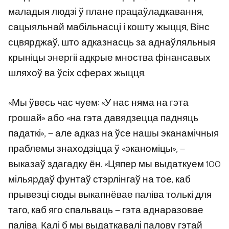
маладыя людзі ў плане працаўладкавання,
сацыяльнай мабільнасці і кошту жыцця, Вінс
сцвярджаў, што адказнасць за аднаўляльныя
крыніцы энергіі адкрые мноства фінансавых
шляхоў ва ўсіх сферах жыцця.
«Мы ўвесь час чуем: «У нас няма на гэта
грошай» або «на гэта давядзецца падняць
падаткі», — але адказ на ўсе нашы эканамічныя
праблемы знаходзіцца ў «эканоміцы», —
выказаў здагадку ён. «Цяпер мы выдаткуем 100
мільярдаў фунтаў стэрлінгаў на тое, каб
прывезці сюды выкапнёвае паліва толькі для
таго, каб яго спальваць — гэта аднаразовае
паліва. Калі б мы выдаткавалі палову гэтай