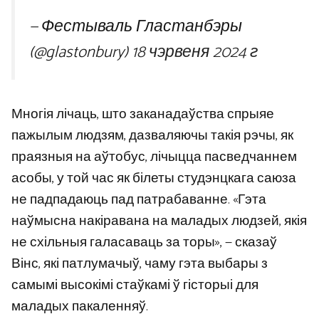
— Фестываль Гластанбэры
(@glastonbury)
18 чэрвеня 2024 г
Многія лічаць, што заканадаўства спрыяе
пажылым людзям, дазваляючы такія рэчы, як
праязныя на аўтобус, лічыцца пасведчаннем
асобы, у той час як білеты студэнцкага саюза
не падпадаюць пад патрабаванне. «Гэта
наўмысна накіравана на маладых людзей, якія
не схільныя галасаваць за торы», — сказаў
Вінс, які патлумачыў, чаму гэта выбары з
самымі высокімі стаўкамі ў гісторыі для
маладых пакаленняў.