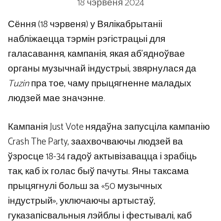
18 чэрвеня 2024
Сёння (18 чэрвеня) у Вялікабрытаніі
набліжаецца тэрмін рэгістрацыі для
галасавання, кампанія, якая аб’ядноўвае
органы музычнай індустрыі, звярнулася да
Tuzin
пра тое, чаму прыцягненне маладых
людзей мае значэнне.
Кампанія Just Vote нядаўна запусціла кампанію
Crash The Party, заахвочваючы людзей ва
ўзросце 18-34 гадоў актывізавацца і зрабіць
так, каб іх голас быў пачуты. Яны таксама
прыцягнулі больш за «50 музычных
індустрый», уключаючы артыстаў,
гуказапісвальныя лэйблы і фестывалі, каб