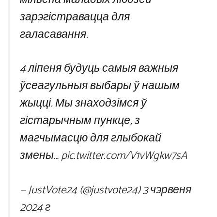
зарэгістравацца для
галасавання.
4 ліпеня будуць самыя важныя
ўсеагульныя выбары ў нашым
жыцці. Мы знаходзімся ў
гістарычным пункце, з
магчымасцю для глыбокай
змены…
pic.twitter.com/V1vWgkw7sA
— JustVote24 (@justvote24)
3 чэрвеня
2024 г