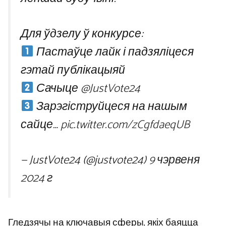
Для ўдзелу ў конкурсе:
Пастаўце лайк і падзяліцеся
гэтай публікацыяй
Сачыце
@JustVote24
Зарэгіструйцеся на нашым
сайце…
pic.twitter.com/zCgfdaeqUB
— JustVote24 (@justvote24)
9 чэрвеня
2024 г
Гледзячы на ​​ключавыя сферы, якіх баяцца