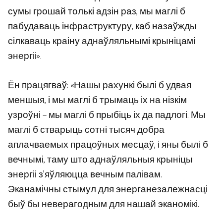
сумы грошай толькі адзін раз, мы маглі б
пабудаваць інфраструктуру, каб назаўжды
сілкаваць краіну аднаўляльнымі крыніцамі
энергіі».
Ён працягваў: «Нашы рахункі былі б удвая
меншыя, і мы маглі б трымаць іх на нізкім
узроўні – мы маглі б прыбіць іх да падлогі. Мы
маглі б стварыць сотні тысяч добра
аплачваемых працоўных месцаў, і яны былі б
вечнымі, таму што аднаўляльныя крыніцы
энергіі з’яўляюцца вечным палівам.
Эканамічны стымул для энерганезалежнасці
быў бы неверагодным для нашай эканомікі.