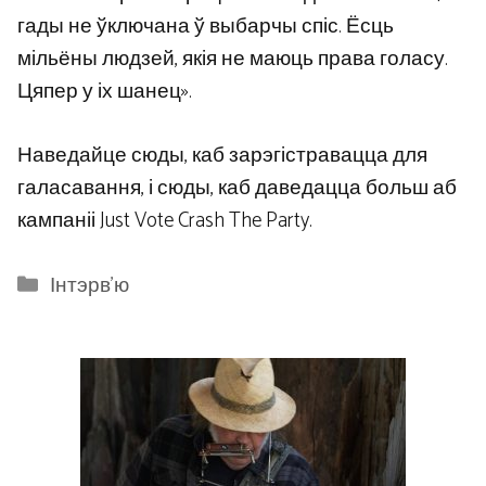
гады не ўключана ў выбарчы спіс. Ёсць
мільёны людзей, якія не маюць права голасу.
Цяпер у іх шанец».
Наведайце сюды, каб зарэгістравацца для
галасавання, і сюды, каб даведацца больш аб
кампаніі Just Vote Crash The Party.
Categories
Інтэрв'ю