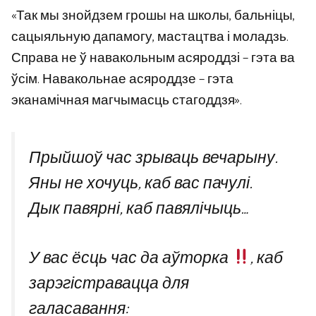
«Так мы знойдзем грошы на школы, бальніцы,
сацыяльную дапамогу, мастацтва і моладзь.
Справа не ў навакольным асяроддзі – гэта ва
ўсім. Навакольнае асяроддзе – гэта
эканамічная магчымасць стагоддзя».
Прыйшоў час зрываць вечарыну.
Яны не хочуць, каб вас пачулі.
Дык павярні, каб павялічыць…
У вас ёсць час да аўторка
, каб
зарэгістравацца для
галасавання: