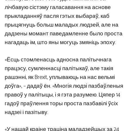
лічбавую сістэму галасавання на аснове
прыкладанняў пасля гэтых выбараў, каб
прыцягнуць больш маладых людзей, але на
дадзены момант паведамленне было проста
нагадаць ім, што яны могуць змяніць эпоху.
«Ёсць стомленасць адносна палітычнага
працэсу, сумленнасці палітыкаў, але такія
рашэнні, як Brexit, уплываюць на нас вельмі
доўга», – дадаў ён. «Многія людзі пазбаўленыя
правоў у палітыцы, і я гэта разумею. Цяпер 14
гадоў праўлення торы проста пазбавілі ўсіх
надзеі і пазітыву.
«У нашай краіне траціна маладзейшых за 24