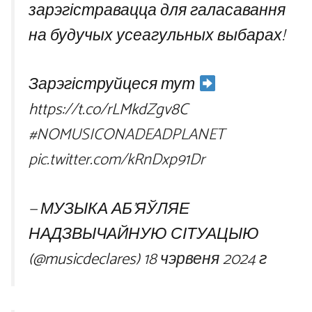
зарэгістравацца для галасавання
на будучых усеагульных выбарах!
Зарэгіструйцеся тут
https://t.co/rLMkdZgv8C
#NOMUSICONADEADPLANET
pic.twitter.com/kRnDxp91Dr
— МУЗЫКА АБ’ЯЎЛЯЕ
НАДЗВЫЧАЙНУЮ СІТУАЦЫЮ
(@musicdeclares)
18 чэрвеня 2024 г