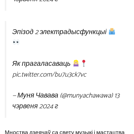
Эпізод 2 электрадысфункцыі
Як прагаласаваць
pic.twitter.com/bu7u3ck7vc
— Муня Чавава (@munyachawawa)
13
чэрвеня 2024 г
Мноства дзеячаў са свету музыкі і мастацтва