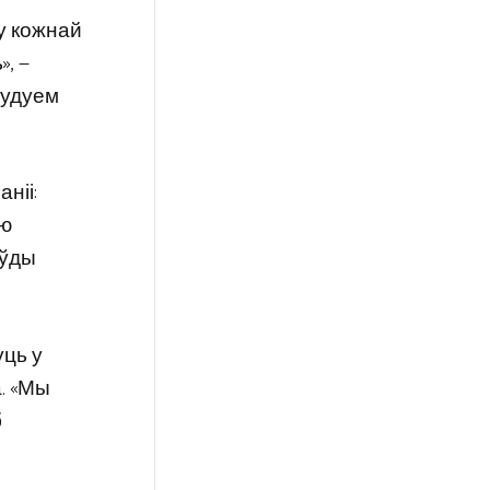
 у кожнай
», —
будуем
ніі:
ую
аўды
уць у
. «Мы
б