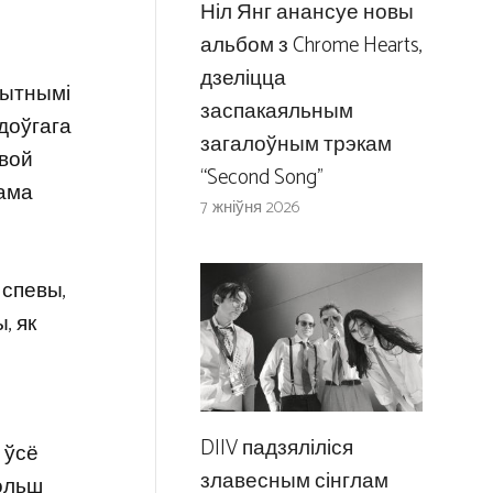
Ніл Янг анансуе новы
альбом з Chrome Hearts,
дзеліцца
пытнымі
заспакаяльным
доўгага
загалоўным трэкам
свой
“Second Song”
сама
7 жніўня 2026
 спевы,
, як
DIIV падзяліліся
 ўсё
злавесным сінглам
больш