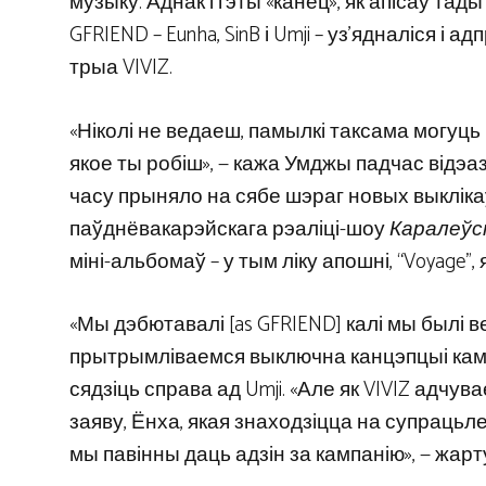
музыку. Аднак і гэты «канец», як апісаў тад
GFRIEND – Eunha, SinB і Umji – уз’ядналіся і
трыа VIVIZ.
«Ніколі не ведаеш, памылкі таксама могуц
якое ты робіш», — кажа Умджы падчас відэа
часу прыняло на сябе шэраг новых выкліка
паўднёвакарэйскага рэаліці-шоу
Каралеў
міні-альбомаў – у тым ліку апошні, “Voyage”,
«Мы дэбютавалі [as GFRIEND] калі мы былі 
прытрымліваемся выключна канцэпцыі кампані
сядзіць справа ад Umji. «Але як VIVIZ адчу
заяву, Ёнха, якая знаходзіцца на супрацьле
мы павінны даць адзін за кампанію», — жарт