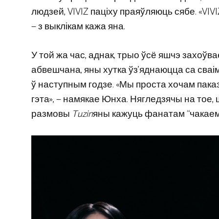
людзей, VIVIZ паціху праяўляюць сябе. «VIVI
— з выклікам кажа яна.
У той жа час, аднак, трыо ўсё яшчэ захоўва
абвешчана, яны хутка ўз’яднаюцца са сваім
ў наступным годзе. «Мы проста хочам паказ
гэта», — намякае Юнха. Нягледзячы на ​​тое
размовы
Tuzin
яны кажуць фанатам “чакаем 