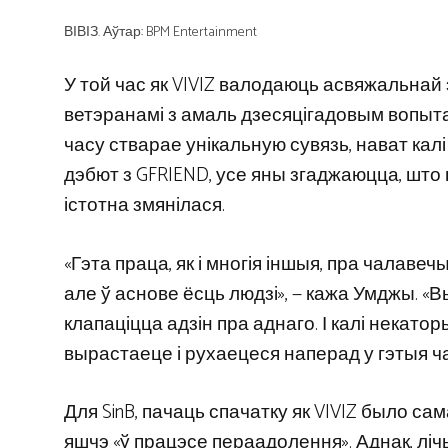
ВІВІЗ. Аўтар: BPM Entertainment
У той час як VIVIZ валодаюць асвяжальнай
ветэранамі з амаль дзесяцігадовым вопыта
часу стварае унікальную сувязь, нават калі
дэбют з GFRIEND, усе яны згаджаюцца, што н
істотна змянілася.
«Гэта праца, як і многія іншыя, пра чалавеч
але ў аснове ёсць людзі», — кажа Умджы. «
клапаціцца адзін пра аднаго. І калі некато
вырастаеце і рухаецеся наперад у гэтыя ч
Для SinB, пачаць спачатку як VIVIZ было са
яшчэ «ў працэсе пераадолення». Аднак, ліч