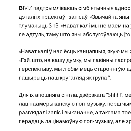
В
IVIZ падтрымліваюць сімбіятычныя адносіны
дэталі іх праектаў і запісаў. «Звычайна ян
тлумачыць SinB. «Нават калі мы не маем на 
яе адтуль, таму што яны абслугоўваюць [to 
«Нават калі ў нас ёсць канцэпцыя, якую мы 
«Гэй, што, на вашу думку, мы павінны паспр
перспектыву, мы любім мець старонні ўкла
пашырыць наш кругагляд як група “.
Для іх апошняга сінгла, дзёрзкага “Shhh!”,
лацінаамерыканскую поп-музыку, перш чым
разглядалі запіс і выкананне, а таксама т
перадаць лацінамоўную поп-музыку, але зраб