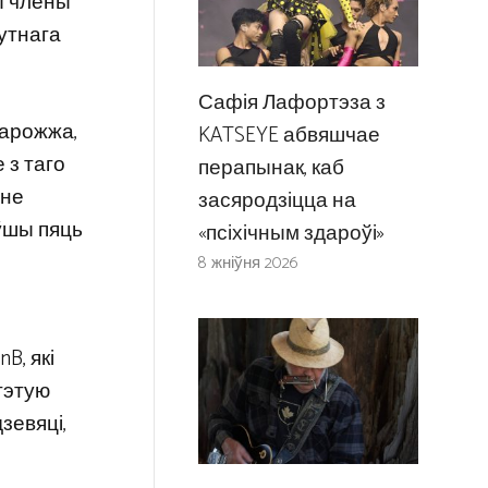
ры члены
гутнага
Сафія Лафортэза з
дарожжа,
KATSEYE абвяшчае
 з таго
перапынак, каб
оне
засяродзіцца на
ўшы пяць
«псіхічным здароўі»
8 жніўня 2026
B, які
 гэтую
зевяці,