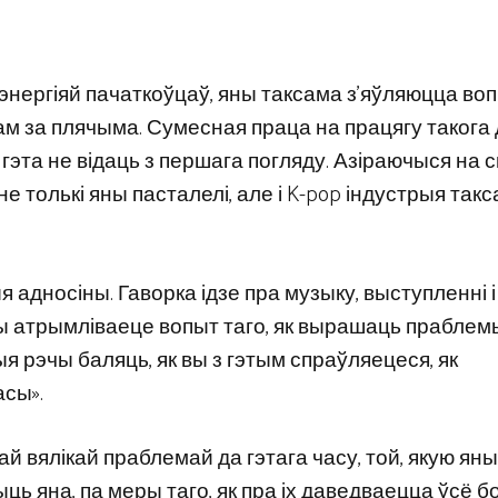
 энергіяй пачаткоўцаў, яны таксама з’яўляюцца во
м за плячыма. Сумесная праца на працягу такога 
 гэта не відаць з першага погляду. Азіраючыся на 
е толькі яны пасталелі, але і K-pop індустрыя так
ыя адносіны. Гаворка ідзе пра музыку, выступленні і
Вы атрымліваеце вопыт таго, як вырашаць праблемы
рыя рэчы баляць, як вы з гэтым спраўляецеся, як
асы».
май вялікай праблемай да гэтага часу, той, якую яны
ыць яна, па меры таго, як пра іх даведваецца ўсё 