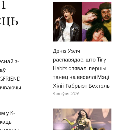
і
сць
Дэніз Уэлч
распавядае, што Tiny
уснай з-
Habits спявалі першы
каў
танец на вяселлі Мэці
 GFRIEND
Хілі і Габрыэт Бехтэль
анчваючы
8 жніўня 2026
м у K-
скаць