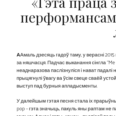
«Гэта праца 
перформансамі,
А
Амаль дзесяць гадоў таму, у верасні 2015
за няшчасця. Падчас выканання сінгла “Me 
неаднаразова паслізнуліся і нават падалі
прыцягнулі ўвагу ва ўсім свеце сваёй уст
выступ пад бурныя апладысменты.
У далейшым гэтая песня стала іх прарыўным 
pop – гэта значыць, пакуль яны раптам не па