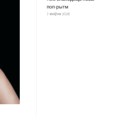
поп-рытм
7 жніўня 2026