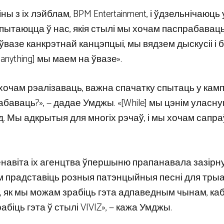
 з іх лэйблам, BPM Entertainment, і ўдзельнічаюць
ы пытаюцца ў нас, якія стылі мы хочам паспрабаваць
ўвазе канкрэтнай канцэпцыі, мы вядзем дыскусіі і 
anything] мы маем на ўвазе».
хочам рэалізаваць, важна спачатку спытаць у кампа
абаваць?», — дадае Умджы. «[While] мы цэнім уласн
д. Мы адкрытыя для многіх рэчаў, і мы хочам сапр
 менавіта іх агенцтва ўпершыню прапанавала зазірн
 прадставіць розныя патэнцыйныя песні для трыа
ое, як мы можам зрабіць гэта адпаведным чынам, ка
іць гэта ў стылі VIVIZ», — кажа Умджы.