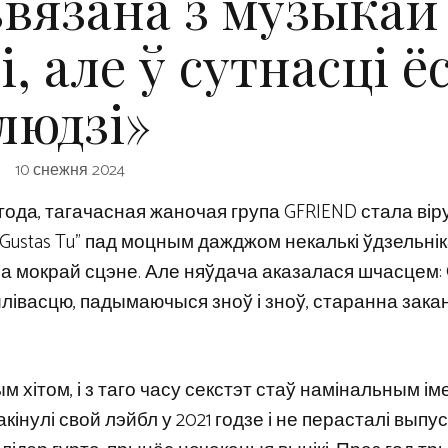
звязана з музыкай 
 але ў сутнасці ё
людзі»
10 снежня 2024
 года, тагачасная жаночая група GFRIEND стала вір
Gustas Tu” пад моцным дажджом некалькі ўдзельні
 на мокрай сцэне. Але няўдача аказалася шчасцем:
ойлівасцю, падымаючыся зноў і зноў, старанна зак
хітом, і з таго часу секстэт стаў намінальным іме
кінулі свой лэйбл у 2021 годзе і не перасталі выпу