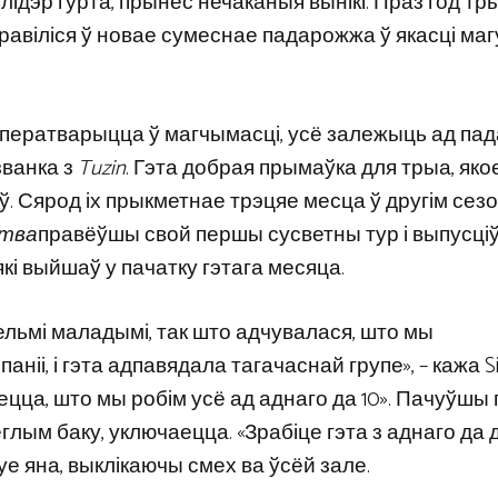
ы лідэр гурта, прынёс нечаканыя вынікі. Праз год т
 адправіліся ў новае сумеснае падарожжа ў якасці ма
ь ператварыцца ў магчымасці, усё залежыць ад па
званка з
Tuzin
. Гэта добрая прымаўка для трыа, якое
ў. Сярод іх прыкметнае трэцяе месца ў другім сез
ства
правёўшы свой першы сусветны тур і выпусці
 які выйшаў у пачатку гэтага месяца.
вельмі маладымі, так што адчувалася, што мы
і, і гэта адпавядала тагачаснай групе», – кажа Sin
ваецца, што мы робім усё ад аднаго да 10». Пачуўшы
глым баку, уключаецца. «Зрабіце гэта з аднаго да д
уе яна, выклікаючы смех ва ўсёй зале.