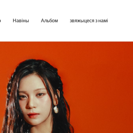
ю
Навіны
Альбом
звяжыцеся з намі