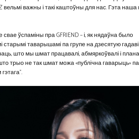
Z вельмі важны і такі каштоўны для нас. Гэта наша 
е свае ўспаміны пра GFRIEND – і, як нядаўна было
і старымі таварышамі па групе на дзесятую гадав
аць, што мы шмат працавалі, абмяркоўвалі і плана
, што трыо не так шмат можа «публічна гаварыць» п
гэтага”.