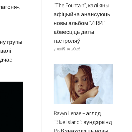
“The Fountain”, калі яны
пагоня»,
афіцыйна анансуюць
новы альбом “ZIRP!” і
абвесціць даты
гастроляў
іну групы
7 жніўня 2026
валі
адчас
Ravyn Lenae – агляд
“Blue Island”: вундэркінд
R&B знаходзіць новы