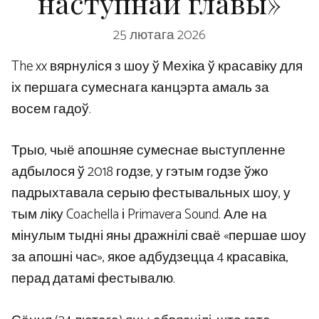
наступнай главы»
25 лютага 2026
The xx вярнуліся з шоу ў Мехіка ў красавіку для
іх першага сумеснага канцэрта амаль за
восем гадоў.
Трыо, чыё апошняе сумеснае выступленне
адбылося ў 2018 годзе, у гэтым годзе ўжо
падрыхтавала серыю фестывальных шоу, у
тым ліку Coachella і Primavera Sound. Але на
мінулым тыдні яны дражнілі сваё «першае шоу
за апошні час», якое адбудзецца 4 красавіка,
перад датамі фестывалю.