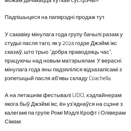
можам дачакацца хуткай сустрэчы!»
Падпішыцеся на папярэдні продаж тут.
У сакавіку мінулага года групу бачылі разам у
студыі пасля таго, як у 2024 годзе Джэймі ікс
сказаў, што трыо “добра праводзяць час”,
працуючы над новым матэрыялам. У верасні
мінулага года яны падзяліліся відэазапісамі з
рэпетыцый пасля аб’явы складу Coachella.
А на леташнім фестывалі LIDO, хэдлайнерам
якога быў Джэймі ікс, ён уз’яднаўся на сцэне з
калегамі па групе Ромі Мэдлі Крофт і Оліверам
Сімам.