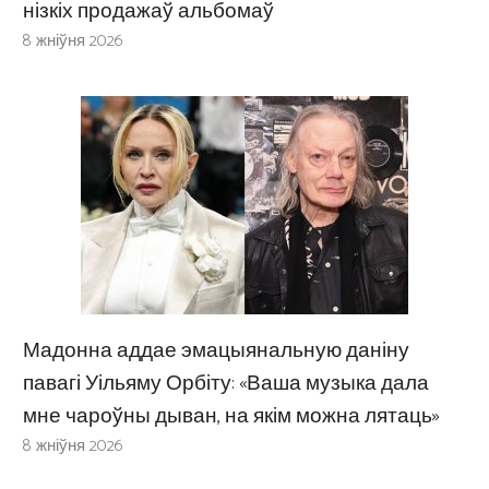
нізкіх продажаў альбомаў
8 жніўня 2026
Мадонна аддае эмацыянальную даніну
павагі Уільяму Орбіту: «Ваша музыка дала
мне чароўны дыван, на якім можна лятаць»
8 жніўня 2026