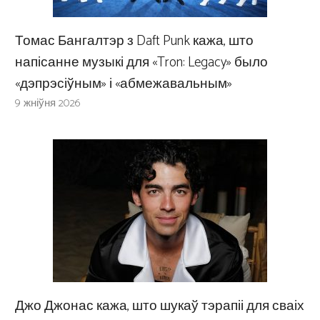
Томас Бангалтэр з Daft Punk кажа, што
напісанне музыкі для «Tron: Legacy» было
«дэпрэсіўным» і «абмежавальным»
9 жніўня 2026
Джо Джонас кажа, што шукаў тэрапіі для сваіх