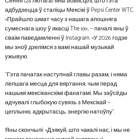
Сёння (24 лютага) яны абвясцілі, што гэта
адбудзецца ў сталіцы Мексікі ў Pepsi Center WTC.
«Прайшло шмат часу з нашага апошняга
сумеснага шоу ў якасці The xx», — пачалі яны ў
сваім паведамленні ў Instagram. «У 2026 годзе
мы зноў дзелімся з вамі нашай музыкай
ужывую.
“Гэта пачатак наступнай главы разам, і няма
лепшага месца для вяртання, чым перад
нашымі мексіканскімі фанатамі. Мы заўсёды
адчувалі глыбокую сувязь з Мексікай –
цеплыню, адкрытасць, энергію натоўпу”.
Яны скончылі: «Дзякуй, што чакалі нас, і мы не