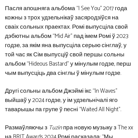
Пасля апошняга альбома “I See You” 2017 года
кожны з трох удзельнікаў засяродзіўся на
сваіх сольных праектах. Ромі выпусціла свой
дэбютны альбом “Mid Air” пад імем Ромі ў 2023
годзе, за якім яна выпусціла серыю сінглаў, у
той час як Сім выпусціў свой першы сольны
альбом “Hideous Bastard” у мінулым годзе, перш
чым выпусціць два сінглы ў мінулым годзе.
Другі сольны альбом Джэймі ікс “In Waves”
выйшаў у 2024 годзе, у ім удзельнічалі яго
таварышы па групе ў песні “Waited All Night”.
Размаўляючы з
Tuzin
пра новую музыку з The xx
на BRIT Awards 2024 Ромі расказала: “Мы