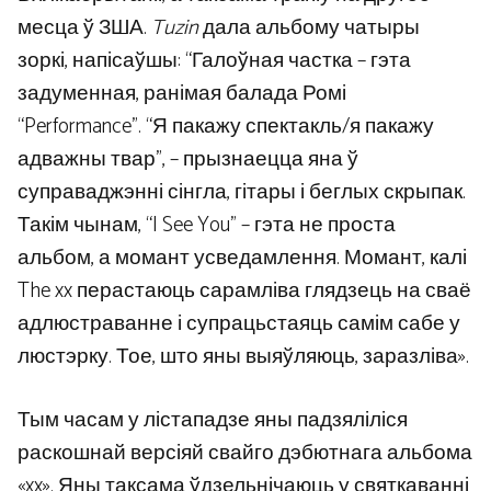
месца ў ЗША.
Tuzin
дала альбому чатыры
зоркі, напісаўшы: “Галоўная частка – гэта
задуменная, ранімая балада Ромі
“Performance”. “Я пакажу спектакль/я пакажу
адважны твар”, – прызнаецца яна ў
суправаджэнні сінгла, гітары і беглых скрыпак.
Такім чынам, “I See You” – гэта не проста
альбом, а момант усведамлення. Момант, калі
The xx перастаюць сарамліва глядзець на сваё
адлюстраванне і супрацьстаяць самім сабе у
люстэрку. Тое, што яны выяўляюць, заразліва».
Тым часам у лістападзе яны падзяліліся
раскошнай версіяй свайго дэбютнага альбома
«xx». Яны таксама ўдзельнічаюць у святкаванні