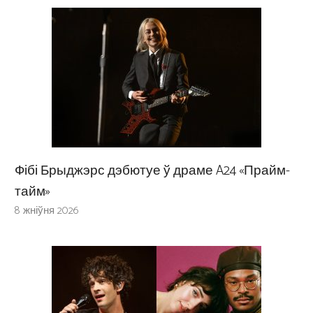
Фібі Брыджэрс дэбютуе ў драме A24 «Прайм-
тайм»
8 жніўня 2026