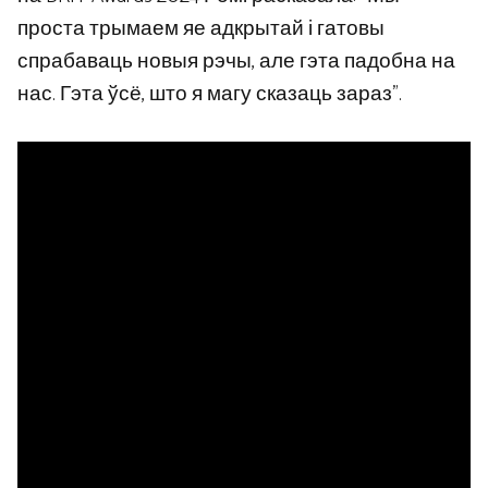
проста трымаем яе адкрытай і гатовы
спрабаваць новыя рэчы, але гэта падобна на
нас. Гэта ўсё, што я магу сказаць зараз”.