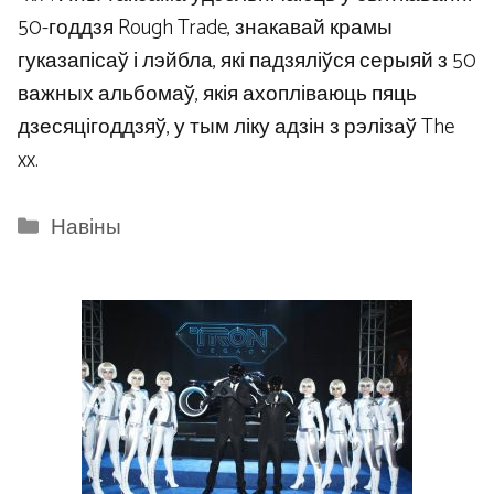
50-годдзя Rough Trade, знакавай крамы
гуказапісаў і лэйбла, які падзяліўся серыяй з 50
важных альбомаў, якія ахопліваюць пяць
дзесяцігоддзяў, у тым ліку адзін з рэлізаў The
xx.
Categories
Навіны