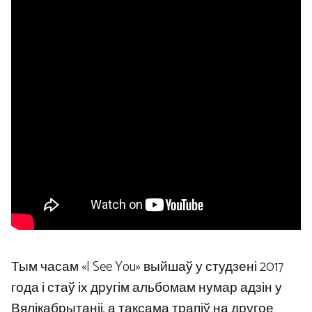
Тым часам «I See You» выйшаў у студзені 2017
года і стаў іх другім альбомам нумар адзін у
Вялікабрытаніі, а таксама трапіў на другое