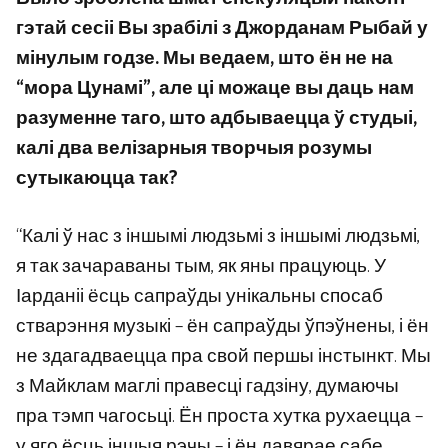
гэтай сесіі
Вы зрабілі з Джорданам Рыбай у
мінулым годзе. Мы ведаем, што ён не на
“мора Цунамі”, але ці можаце вы даць нам
разуменне таго, што адбываецца ў студыі,
калі два велізарныя творчыя розумы
сутыкаюцца так?
“Калі ў нас з іншымі людзьмі з іншымі людзьмі,
я так зачараваны тым, як яны працуюць. У
Іарданіі ёсць сапраўды унікальны спосаб
стварэння музыкі – ён сапраўды ўпэўнены, і ён
не здагадваецца пра свой першы інстынкт. Мы
з Майклам маглі правесці гадзіну, думаючы
пра тэмп чагосьці. Ён проста хутка рухаецца –
у яго ёсць іншыя рэчы – і ён давярае сабе.