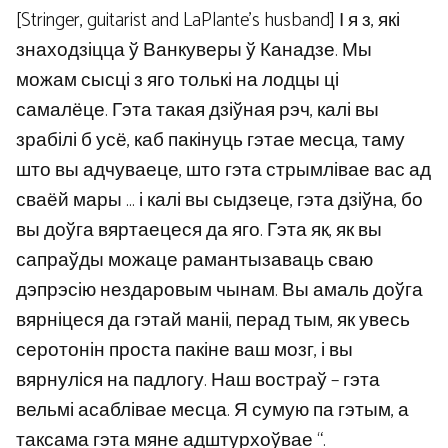
[Stringer, guitarist and LaPlante’s husband] І я з, які
знаходзіцца ў Ванкуверы ў Канадзе. Мы
можам сысці з яго толькі на лодцы ці
самалёце. Гэта такая дзіўная рэч, калі вы
зрабілі б усё, каб пакінуць гэтае месца, таму
што вы адчуваеце, што гэта стрымлівае вас ад
сваёй мары … і калі вы сыдзеце, гэта дзіўна, бо
вы доўга вяртаецеся да яго. Гэта як, як вы
сапраўды можаце рамантызаваць сваю
дэпрэсію нездаровым чынам. Вы амаль доўга
вярніцеся да гэтай маніі, перад тым, як увесь
серотонін проста пакіне ваш мозг, і вы
вярнуліся на падлогу. Наш востраў – гэта
вельмі асаблівае месца. Я сумую па гэтым, а
таксама гэта мяне адштурхоўвае “.