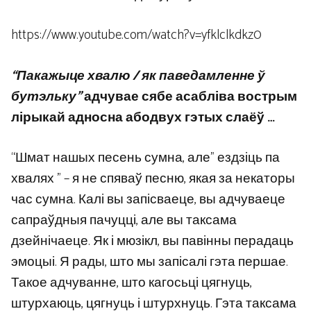
https://www.youtube.com/watch?v=yfklclkdkz0
“Пакажыце хвалю / як паведамленне ў
бутэльку”
адчувае сябе асабліва вострым
лірыкай адносна абодвух гэтых слаёў …
“Шмат нашых песень сумна, але” ездзіць па
хвалях ” – я не спяваў песню, якая за некаторы
час сумна. Калі вы запісваеце, вы адчуваеце
сапраўдныя пачуцці, але вы таксама
дзейнічаеце. Як і мюзікл, вы павінны перадаць
эмоцыі. Я рады, што мы запісалі гэта першае.
Такое адчуванне, што кагосьці цягнуць,
штурхаюць, цягнуць і штурхнуць. Гэта таксама