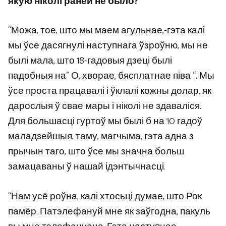
якую ніколі раней не было?
“Можа, тое, што мы маем агульнае,-гэта калі
мы ўсе дасягнулі наступнага ўзроўню, мы не
былі мала, што 18-гадовыя дзеці былі
падобныя на” О, хворае, бясплатнае піва “. Мы
ўсе проста працавалі і ўклалі кожны долар, як
дарослыя ў свае мары і ніколі не здаваліся.
Для большасці гуртоў мы былі б на 10 гадоў
маладзейшыя, таму, магчыма, гэта адна з
прычын таго, што ўсе мы значна больш
замацаваны ў нашай ідэнтычнасці.
“Нам усё роўна, калі хтосьці думае, што Рок
памёр. Патэлефануй мне як заўгодна, пакуль