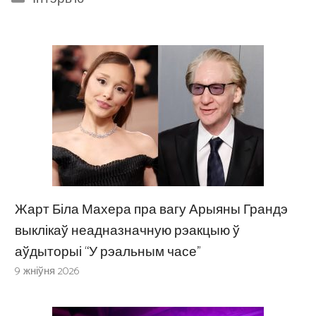
Жарт Біла Махера пра вагу Арыяны Грандэ
выклікаў неадназначную рэакцыю ў
аўдыторыі “У рэальным часе”
9 жніўня 2026