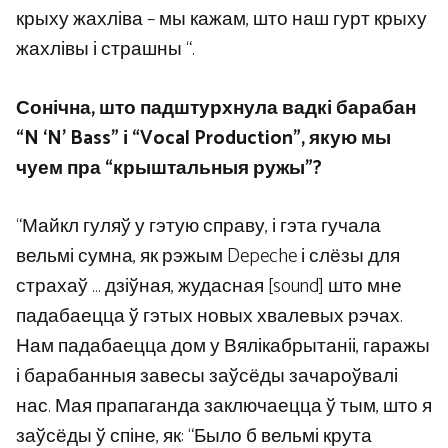
крыху жахліва – мы кажам, што наш гурт крыху
жахлівы і страшны “.
Сонічна, што падштурхнула вадкі барабан
“N ‘N’ Bass” і “Vocal Production”, якую мы
чуем пра “крыштальныя ружы”?
“Майкл гуляў у гэтую справу, і гэта гучала
вельмі сумна, як рэжым Depeche і слёзы для
страхаў … дзіўная, жудасная [sound] што мне
падабаецца ў гэтых новых хвалевых рэчах.
Нам падабаецца дом у Вялікабрытаніі, гаражы
і барабанныя завесы заўсёды зачароўвалі
нас. Мая прапаганда заключаецца ў тым, што я
заўсёды ў спіне, як: “Было б вельмі крута