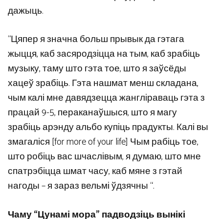
дажыць.
“Цяпер я значна больш прывык да гэтага
жыцця, каб засяродзіцца на тым, каб зрабіць
музыку, таму што гэта тое, што я заўсёды
хацеў зрабіць. Гэта нашмат менш складана,
чым калі мне давядзецца жангліраваць гэта з
працай 9-5, пераканаўшыся, што я магу
зрабіць арэнду альбо купіць прадукты. Калі вы
змагаліся [for more of your life] Чым рабіць тое,
што робіць вас шчаслівым, я думаю, што мне
спатрэбіцца шмат часу, каб мяне з гэтай
нагоды – я зараз вельмі ўдзячны “.
Чаму “Цунамі мора” падводзіць вынікі