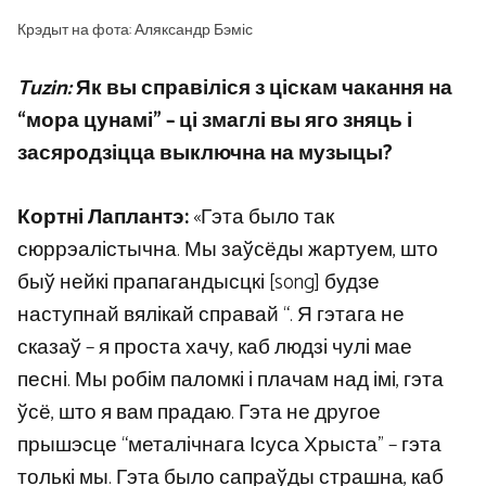
Крэдыт на фота: Аляксандр Бэміс
Tuzin:
Як вы справіліся з ціскам чакання на
“мора цунамі” – ці змаглі вы яго зняць і
засяродзіцца выключна на музыцы?
Кортні Лаплантэ:
«Гэта было так
сюррэалістычна. Мы заўсёды жартуем, што
быў нейкі прапагандысцкі [song] будзе
наступнай вялікай справай “. Я гэтага не
сказаў – я проста хачу, каб людзі чулі мае
песні. Мы робім паломкі і плачам над імі, гэта
ўсё, што я вам прадаю. Гэта не другое
прышэсце “металічнага Ісуса Хрыста” – гэта
толькі мы. Гэта было сапраўды страшна, каб