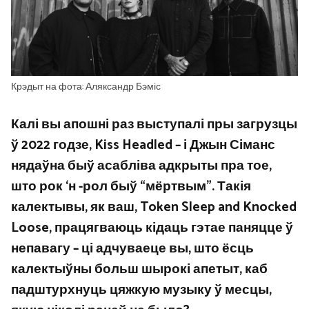
Крэдыт на фота: Аляксандр Бэміс
Калі вы апошні раз выступалі пры загрузцы
ў 2022 годзе, Kiss Headled – і
Джын Сіманс
нядаўна быў асабліва адкрыты
пра тое,
што рок ‘н -рол быў “мёртвым”. Такія
калектывы, як ваш, Token Sleep and Knocked
Loose, працягваюць кідаць гэтае паняцце ў
непавагу – ці адчуваеце вы, што ёсць
калектыўны больш шырокі апетыт, каб
падштурхнуць цяжкую музыку ў месцы,