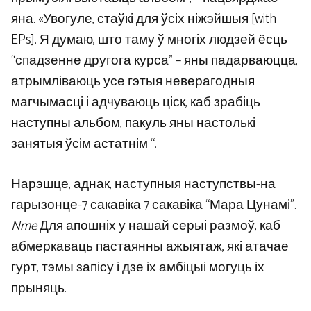
яна. «Увогуле, стаўкі для ўсіх ніжэйшыя [with
EPs]. Я думаю, што таму ў многіх людзей ёсць
“спадзенне другога курса” – яны падарваюцца,
атрымліваюць усе гэтыя неверагодныя
магчымасці і адчуваюць ціск, каб зрабіць
наступны альбом, пакуль яны настолькі
занятыя ўсім астатнім “.
Нарэшце, аднак, наступныя наступствы-на
гарызонце-7 сакавіка 7 сакавіка “Мара Цунамі”.
Nme
Для апошніх у нашай серыі размоў, каб
абмеркаваць пастаянны ажыятаж, які атачае
гурт, тэмы запісу і дзе іх амбіцыі могуць іх
прыняць.