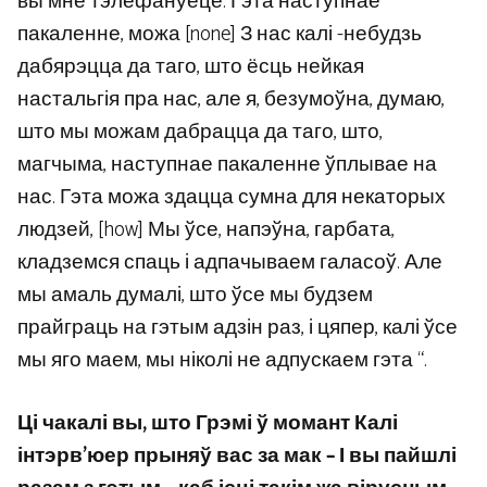
вы мне тэлефануеце. Гэта наступнае
пакаленне, можа [none] З нас калі -небудзь
дабярэцца да таго, што ёсць нейкая
настальгія пра нас, але я, безумоўна, думаю,
што мы можам дабрацца да таго, што,
магчыма, наступнае пакаленне ўплывае на
нас. Гэта можа здацца сумна для некаторых
людзей, [how] Мы ўсе, напэўна, гарбата,
кладземся спаць і адпачываем галасоў. Але
мы амаль думалі, што ўсе мы будзем
прайграць на гэтым адзін раз, і цяпер, калі ўсе
мы яго маем, мы ніколі не адпускаем гэта “.
Ці чакалі вы, што Грэмі ў момант
Калі
інтэрв’юер прыняў вас за мак
– І вы пайшлі