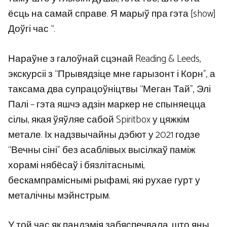
ёсць на самай справе. Я марыў пра гэта [show]
Доўгі час “.
Нараўне з галоўнай сцэнай Reading & Leeds,
экскурсіі з “Прывядзіце мне гарызонт і Корн”, а
таксама два супрацоўніцтвы “Меган Тай”, Элі
Палі – гэта яшчэ адзін маркер не спыняецца
сілы, якая ўяўляе сабой Spiritbox у цяжкім
метале. Іх надзвычайны дэбют у 2021 годзе
“Вечны сіні” без асаблівых высілкаў паміж
хорамі нябёсаў і бязлітаснымі,
бескампраміснымі рыфамі, які рухае гурт у
металічны мэйнстрым.
У той час як пандэмія забяспечвала, што яны