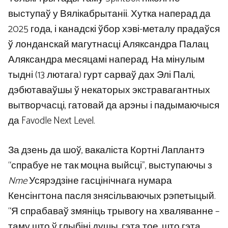
выступаў у Вялікабрытаніі. Хутка наперад да
2025 года, і канадскі ўбор хэві-металу прадаўся
ў лонданскай магутнасці Аляксандра Палац
Аляксандра месяцамі наперад. На мінулым
тыдні (13 лютага) гурт сарваў дах Элі Палі,
дэбютаваўшы ў некаторых экстравагантных
вытворчасці, гатовай да арэны і падымаючыся
да Favodle Next Level.
За дзень да шоў, вакаліста Кортні Лаплантэ
“спрабуе не так моцна выйсці”, выступаючы з
Nme
Усярэдзіне гасцінічнага нумара
Кенсінгтона пасля знясільваючых рэпетыцый.
“Я спрабаваў змяніць трывогу на хваляванне –
таму што ў глыбіні душы, гэта тое, што гэта