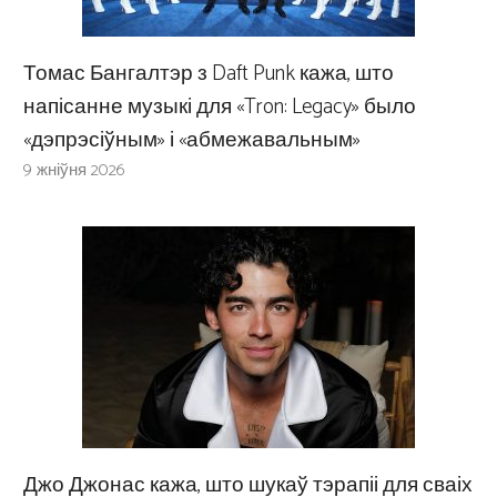
Томас Бангалтэр з Daft Punk кажа, што
напісанне музыкі для «Tron: Legacy» было
«дэпрэсіўным» і «абмежавальным»
9 жніўня 2026
Джо Джонас кажа, што шукаў тэрапіі для сваіх