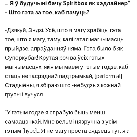
… Я ў будучыні бачу Spiritbox як хэдлайнер”
– Што гэта за тое, каб пачуць?
«Дзякуй, Эндзі. Усё, што я магу зрабіць, гэта
тое, што я магу, таму, калі гэтая магчымасць
прыйдзе, апраўданняў няма. Гэта было б як
Суперкубак! Крутая рэч ва ўсіх гэтых
магчымасцях, якія мы маем у гэтым годзе, каб
стаць непасрэднай падтрымкай, [perform at]
Стадыёны, я збіраю што -небудзь з кожнай
групы і вучуся.
“У гэтым годзе я спрабую быць менш
самаацэнкай. Мне вельмі нязручна з усім
гэтым [hype]… Я не магу проста сядзець тут, як: