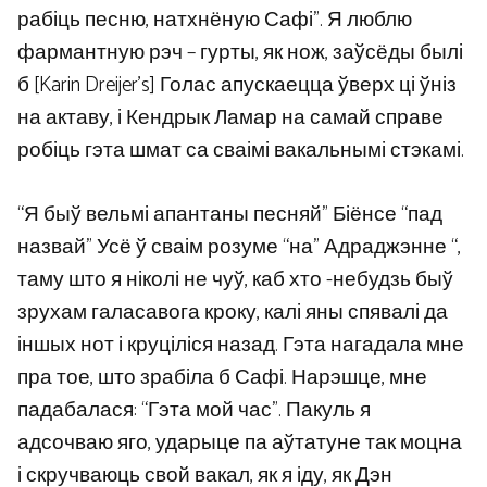
рабіць песню, натхнёную Сафі”. Я люблю
фармантную рэч – гурты, як нож, заўсёды былі
б [Karin Dreijer’s] Голас апускаецца ўверх ці ўніз
на актаву, і Кендрык Ламар на самай справе
робіць гэта шмат са сваімі вакальнымі стэкамі.
“Я быў вельмі апантаны песняй” Біёнсе “пад
назвай” Усё ў сваім розуме “на” Адраджэнне “,
таму што я ніколі не чуў, каб хто -небудзь быў
зрухам галасавога кроку, калі яны спявалі да
іншых нот і круціліся назад. Гэта нагадала мне
пра тое, што зрабіла б Сафі. Нарэшце, мне
падабалася: “Гэта мой час”. Пакуль я
адсочваю яго, ударыце па аўтатуне так моцна
і скручваюць свой вакал, як я іду, як Дэн