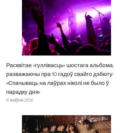
Расквітае «гуллівасць» шостага альбома,
разважаючы пра 10 гадоў свайго дэбюту:
«Спачываць на лаўрах ніколі не было ў
парадку дня»
9 жніўня 2026