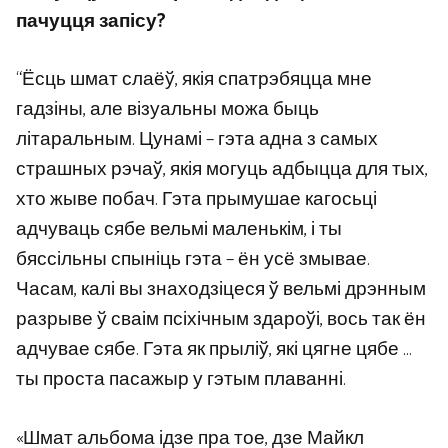
пачуцця запісу?
“Ёсць шмат слаёў, якія спатрэбяцца мне
гадзіны, але візуальны можа быць
літаральным. Цунамі – гэта адна з самых
страшных рэчаў, якія могуць адбыцца для тых,
хто жыве побач. Гэта прымушае кагосьці
адчуваць сябе вельмі маленькім, і ты
бяссільны спыніць гэта – ён усё змывае.
Часам, калі вы знаходзіцеся ў вельмі дрэнным
разрыве ў сваім псіхічным здароўі, вось так ён
адчувае сябе. Гэта як прыліў, які цягне цябе …
ты проста пасажыр у гэтым плаванні.
«Шмат альбома ідзе пра тое, дзе Майкл