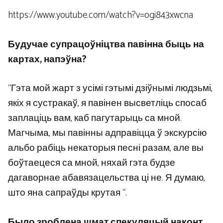
https://www.youtube.com/watch?v=ogi843xwcna
Будучае супрацоўніцтва павінна быць на
картах, напэўна?
“Гэта мой жарт з усімі гэтымі дзіўнымі людзьмі,
якіх я сустракаў, я павінен высветліць спосаб
заплаціць вам, каб пагутарыць са мной.
Магчыма, мы павінны адправіцца ў экскурсію
альбо рабіць некаторыя песні разам, але вы
боўтаецеся са мной, няхай гэта будзе
дагаворнае абавязацельства ці не. Я думаю,
што яна сапраўды крутая “.
Было зроблена шмат спекуляцый наконт