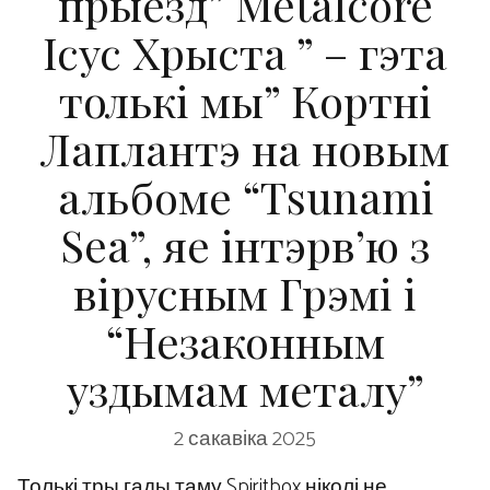
прыезд” Metalcore
Ісус Хрыста ” – гэта
толькі мы” Кортні
Лаплантэ на новым
альбоме “Tsunami
Sea”, яе інтэрв’ю з
вірусным Грэмі і
“Незаконным
уздымам металу”
2 сакавіка 2025
Толькі тры гады таму Spiritbox ніколі не