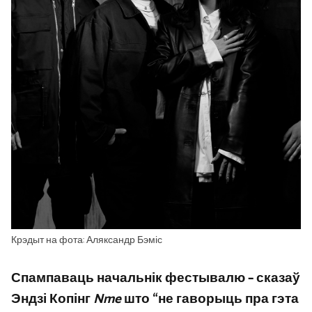
Крэдыт на фота: Аляксандр Бэміс
Спампаваць начальнік фестывалю
– сказаў
Эндзі Копінг
Nme
што “не гаворыць пра гэта