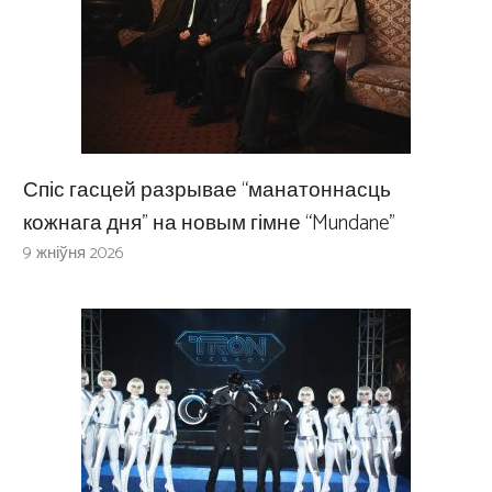
Спіс гасцей разрывае “манатоннасць
кожнага дня” на новым гімне “Mundane”
9 жніўня 2026