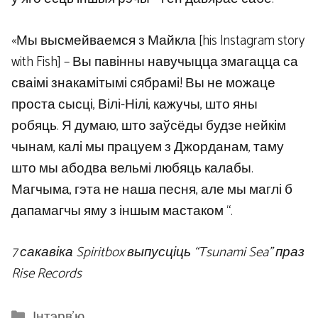
«Мы высмейваемся з Майкла [his Instagram story
with Fish] – Вы павінны навучыцца змагацца са
сваімі знакамітымі сябрамі! Вы не можаце
проста сысці, Вілі-Нілі, кажучы, што яны
робяць. Я думаю, што заўсёды будзе нейкім
чынам, калі мы працуем з Джорданам, таму
што мы абодва вельмі любяць калабы.
Магчыма, гэта не наша песня, але мы маглі б
дапамагчы яму з іншым мастаком “.
7 сакавіка Spiritbox выпусціць “Tsunami Sea” праз
Rise Records
Categories
Інтэрв'ю