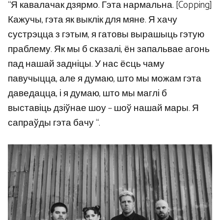
“Я кавалачак дзярмо. Гэта нармальна. [Copping]
Кажучы, гэта як выклік для мяне. Я хачу
сустрэцца з гэтым, я гатовы вырашыць гэтую
праблему. Як мы б сказалі, ён запальвае агонь
пад нашай задніцы. У нас ёсць чаму
павучыцца, але я думаю, што мы можам гэта
даведацца, і я думаю, што мы маглі б
выставіць дзіўнае шоу – шоў нашай мары. Я
сапраўды гэта бачу “.