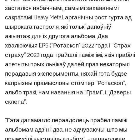
засталіся нябачнымі, самымі захаванымі
сакрэтамі Heavy Metal, арганічны рост гурта ад
шырокага гастроля, які толькі дапоўніў
ажыятаж для іх другога альбома. Два
хвалюючыя EPS (“Ротаскоп” 2022 года і “Страх
страху” 2022 года прайшлі паміж імі, якія прабілі
апетыты прыхільнікаў далей праз некаторыя
перадавыя эксперыменты, няхай гэта будзе
капрызны прамысловы стомпер “Ротаскоп”,
альбо трэкі, намінаваныя на “Грэмі”, і “Дзверы
склепа”.
“Гэта дапамагло пераадолець прабел паміж
альбомам адзін і два, не адчуваючы, што мы
прымусілі выставіць альбом”, – пацвярджае