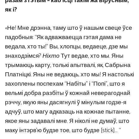
разам з гэтым – каб ісці такім жа вірусным,
як і?
«Не! Мне дрэнна, таму што ў нашым свеце ўсе
падобныя: “Як адважваецца гэтая дама не
ведала, хто ты!” Вы, хлопцы, ведаеце, дзе мы
знаходзімся?
Ніхто
Тут ведае, хто мы. Яны
трымаюць карту, толькі апытвалі, як, Сабрына
Платніцкі. Яны не ведаюць, хто мы! Я настолькі
захоплены поспехам “Набіты” і “Попі”, што я
вельмі добра разбіты ў кожнай неверагоднай
рэччу, якую яны дасягнулі ў мінулым годзе-я
адчуў, што магу адказаць на кожнае пытанне,
якое яны задавалі мне. Я ніколі не думаў, што
маку інтэрв’ю будзе тое, што будзе [stick]… “