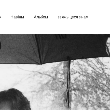
ю
Навіны
Альбом
звяжыцеся з намі