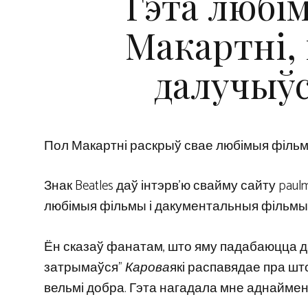
Гэта любі
Макартні, 
далучыўс
Пол Макартні раскрыў свае любімыя фільмы 
Знак Beatles даў інтэрв’ю свайму сайту paulm
любімыя фільмы і дакументальныя фільмы
Ён сказаў фанатам, што яму падабаюцца д
затрымаўся”
Карова
які распавядае пра шт
вельмі добра. Гэта нагадала мне аднаймен