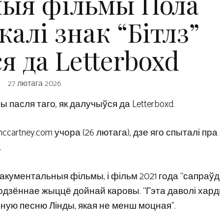
мыя фільмы Пола
калі знак “Бітлз”
я да Letterboxd
27 лютага 2026
пасля таго, як далучыўся да Letterboxd.
ccartney.com учора (26 лютага), дзе яго спыталі пра
.
акументальныя фільмы, і фільм 2021 года “сапраў
одзённае жыццё дойнай каровы. “Гэта даволі хард
ную песню Лінды, якая не менш моцная”.