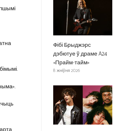
епшымі
атна
Фібі Брыджэрс
дэбютуе ў драме A24
«Прайм-тайм»
бімымі.
8 жніўня 2026
чыма».
бачыць
варта