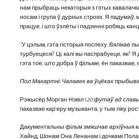
нам прыбраць некаторыя з гэтых кавалачкаў;
носам і група ў дурных строях. Я падумаў, м
працуе, і што ўзлёты і падзенні робяць ка
“У цэлым, гэта гісторыя поспеху. Вялікае п
турбуецеся? Ці, калі вы паспрабуеце, як? Я 
гэта тое, што добра ў фільме, ён паказвае, я
Пол Макартні: Чалавек ва ўцёках
прыбывае
Рэжысёр Морган Нэвіл (
20 футаў ад слав
паказвае кар’еру музыканта, у тым ліку рост
Дакументальны фільм змяшчае архіўныя кад
Хайнд, Шонам Она Ленанам і дочкамі Пола 