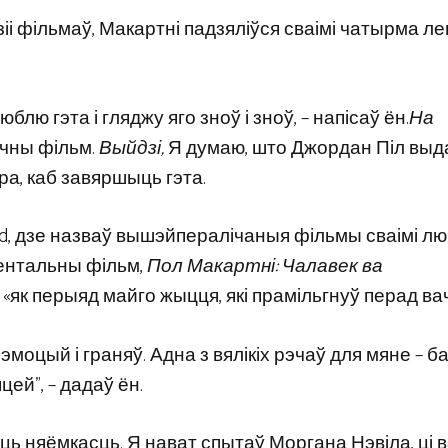
іі фільмаў, Макартні падзяліўся сваімі чатырма л
блю гэта і гляджу яго зноў і зноў, – напісаў ён.
На
чны фільм.
Выйдзі,
Я думаю, што Джордан Піл выд
ра, каб завяршыць гэта.
d, дзе назваў вышэйпералічаныя фільмы сваімі лю
ентальны фільм,
Пол Макартні: Чалавек ва
«як перыяд майго жыцця, які прамільгнуў перад ва
эмоцый і граняў. Адна з вялікіх рэчаў для мяне – 
цей”, – дадаў ён.
аюць няёмкасць. Я нават спытаў Моргана Нэвіла, ці 