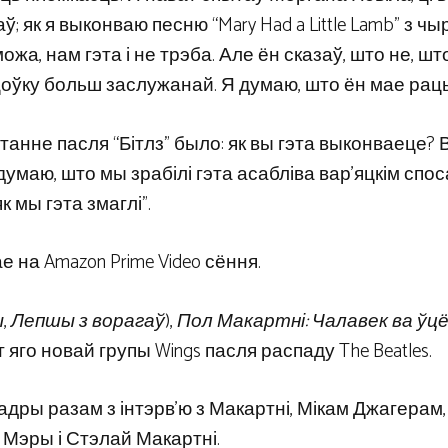
 як я выконваю песню “Mary Had a Little Lamb” з ч
ожа, нам гэта і не трэба. Але ён сказаў, што не, шт
нцоўку больш заслужанай. Я думаю, што ён мае рац
ытанне пасля “Бітлз” было: як вы гэта выконваеце? 
думаю, што мы зрабілі гэта асабліва вар’яцкім спос
к мы гэта змаглі”.
 на Amazon Prime Video сёння.
ы
,
Лепшы з ворагаў
),
Пол Макартні: Чалавек ва ўц
 яго новай групы Wings пасля распаду The Beatles.
ры разам з інтэрв’ю з Макартні, Мікам Джагерам,
Мэры і Стэлай Макартні.