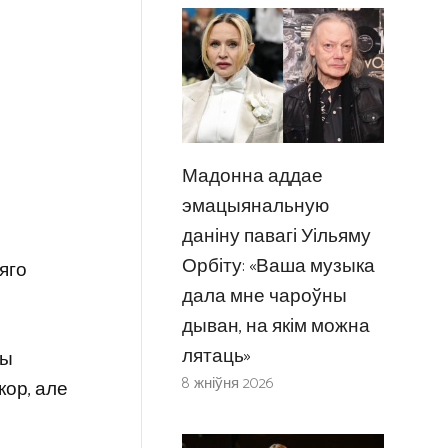
Мадонна аддае
эмацыянальную
даніну павагі Уільяму
Орбіту: «Ваша музыка
 яго
дала мне чароўны
дыван, на якім можна
лятаць»
ды
8 жніўня 2026
кор, але