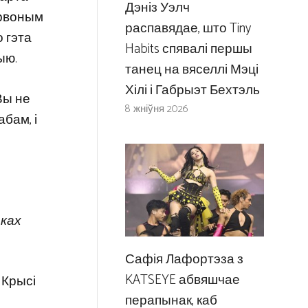
Дэніз Уэлч
ырвоным
распавядае, што Tiny
о гэта
Habits спявалі першы
ыю.
танец на вяселлі Мэці
Хілі і Габрыэт Бехтэль
Вы не
8 жніўня 2026
абам, і
ёках
Сафія Лафортэза з
KATSEYE абвяшчае
 Крысі
перапынак, каб