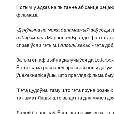
Потым, у адказ на пытанне аб сайце рэцэнз
фільмамі.
«
Дзяўчына не можа дапамагчы
Я заўсёды лю
набярэжнай
з Марлонам Брандо, фантасты
справіўся з гэтым. І
Апошні вальс
– гэта доб
Затым ён афіцыйна далучыўся да Letterbox
Ён таксама распавёў пра свой новы дакум
ўцёках
напісаўшы, што прагляд фільма быў 
“Гэта цудоўна, таму што гэта поўна розных 
так шмат Лінды, што выдатна для мяне і дзя
Далей ён напісаў: Ёсць часткі, якія выклік