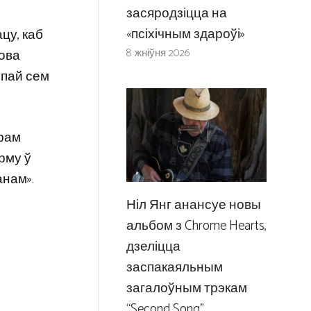
засяродзіцца на
«псіхічным здароўі»
цу, каб
8 жніўня 2026
кова
упай сем
арам
рму ў
анам».
Ніл Янг анансуе новы
альбом з Chrome Hearts,
дзеліцца
заспакаяльным
загалоўным трэкам
“Second Song”