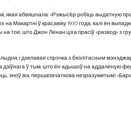
і, якая абвяшчала: «Рэжысёр робіць выдатную пра
на Макартні ў красавіку 1970 года, калі ён выпад
 на ​​тое, што Джон Ленан ціха прасіў «развод» з гр
 злыдня, і дзелавая спрэчка з бязлітасным мэнэдж
а дзіўнага ў тым, што ён адышоў на аддаленую фе
ць, зноў жа, першапачаткова незразуметым) «Бар