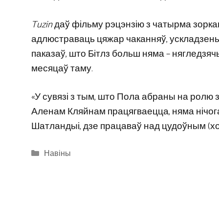
Tuzin
даў фільму рэцэнзію з чатырма зоркам
адлюстраваць цяжар чаканняў, ускладзеных 
паказаў, што Бітлз больш няма – нягледзячы
месяцаў таму.
«У сувязі з тым, што Пола абраны на ролю
Аленам Кляйнам працягваецца, няма нічог
Шатландыі, дзе працаваў над цудоўным (хо
Categories
Навіны