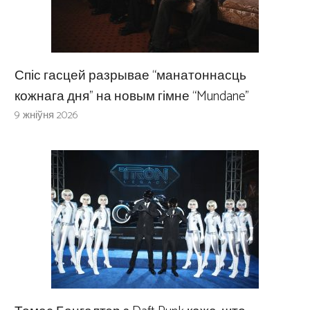
Спіс гасцей разрывае “манатоннасць
кожнага дня” на новым гімне “Mundane”
9 жніўня 2026