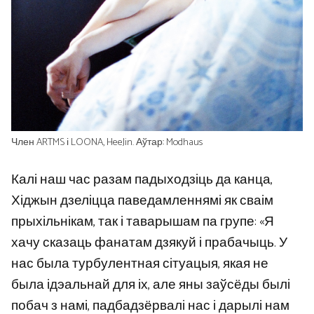
Член ARTMS і LOONA, HeeJin. Аўтар: Modhaus
Калі наш час разам падыходзіць да канца,
Хіджын дзеліцца паведамленнямі як сваім
прыхільнікам, так і таварышам па групе: «Я
хачу сказаць фанатам дзякуй і прабачыць. У
нас была турбулентная сітуацыя, якая не
была ідэальнай для іх, але яны заўсёды былі
побач з намі, падбадзёрвалі нас і дарылі нам