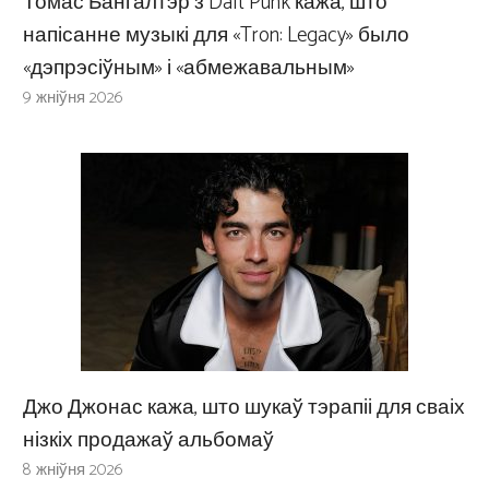
Томас Бангалтэр з Daft Punk кажа, што
напісанне музыкі для «Tron: Legacy» было
«дэпрэсіўным» і «абмежавальным»
9 жніўня 2026
Джо Джонас кажа, што шукаў тэрапіі для сваіх
нізкіх продажаў альбомаў
8 жніўня 2026