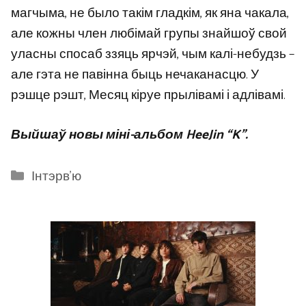
магчыма, не было такім гладкім, як яна чакала,
але кожны член любімай групы знайшоў свой
уласны спосаб ззяць ярчэй, чым калі-небудзь –
але гэта не павінна быць нечаканасцю. У
рэшце рэшт, Месяц кіруе прылівамі і адлівамі.
Выйшаў новы міні-альбом HeeJin “K”.
Categories
Інтэрв'ю