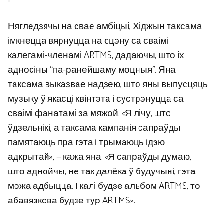
Нягледзячы на ​​​​свае амбіцыі, Хіджын таксама
імкнецца вярнуцца на сцэну са сваімі
калегамі-членамі ARTMS, дадаючы, што іх
адносіны “па-ранейшаму моцныя”. Яна
таксама выказвае надзею, што яны выпусцяць
музыку ў якасці квінтэта і сустрэнуцца са
сваімі фанатамі за мяжой. «Я лічу, што
ўдзельнікі, а таксама кампанія сапраўды
памятаюць пра гэта і трымаюць ідэю
адкрытай», — кажа яна. «Я сапраўды думаю,
што аднойчы, не так далёка ў будучыні, гэта
можа адбыцца. І калі будзе альбом ARTMS, то
абавязкова будзе тур ARTMS».