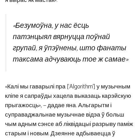
я вырас як мастак».
«Безумоўна, у нас ёсць
патэнцыял вярнуцца поўнай
групай, я ўпэўнены, што фанаты
таксама адчуваюць тое ж самае»
«Калі мы гаварылі пра [‘Algorithm’] у музычным
кліпе я сапраўды хацела выказаць карэйскую
прыгажосць», — дадае яна. Альгарытм і
суправаджальнае музычнае відэа ў больш
чым адным сэнсе аб ліквідацыі разрыву паміж
старым і новым. Дзеянне адбываецца ў