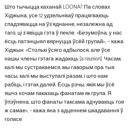
Што тычыцца каханай LOONA? Па словах
Хіджына, усе 12 удзельнікаў працягваюць
спадзявацца на ўз’яднанне, незалежна ад
таго, ці з’явіцца гэта ў пекле. «Безумоўна, у нас
ёсць патэнцыял вярнуцца ўсёй групай», — кажа
Хіджын. «Столькі ўсяго адбылося, але ўсе
нашы члены гэтага жадаюць [a reunion]. Часам,
калі мы сустракаемся, мы гаворым пра тыя
часы, калі мы выступалі разам, і што нам
рабіць, і гэтак далей. Ёсць рэчы, якія мы ўсё
яшчэ хочам паказаць фанатам як група. Я
ўпэўнена, што фанаты таксама адчуваюць тое
ж самае», – кажа яна з адценнем шкадавання ў
голасе.