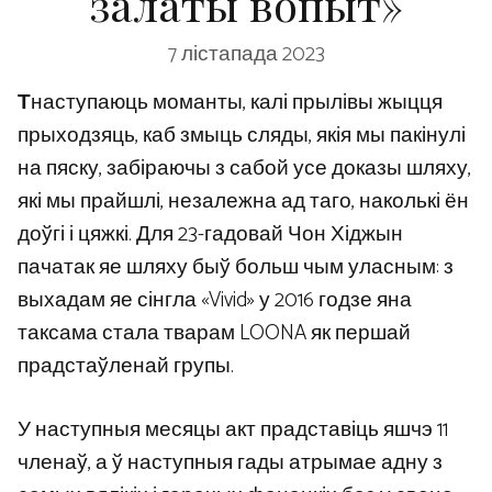
залаты вопыт»
7 лістапада 2023
Т
наступаюць моманты, калі прылівы жыцця
прыходзяць, каб змыць сляды, якія мы пакінулі
на пяску, забіраючы з сабой усе доказы шляху,
які мы прайшлі, незалежна ад таго, наколькі ён
доўгі і цяжкі. Для 23-гадовай Чон Хіджын
пачатак яе шляху быў больш чым уласным: з
выхадам яе сінгла «Vivid» у 2016 годзе яна
таксама стала тварам LOONA як першай
прадстаўленай групы.
У наступныя месяцы акт прадставіць яшчэ 11
членаў, а ў наступныя гады атрымае адну з