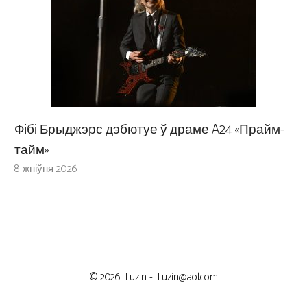
Фібі Брыджэрс дэбютуе ў драме A24 «Прайм-
тайм»
8 жніўня 2026
© 2026 Tuzin -
Tuzin@aol.com