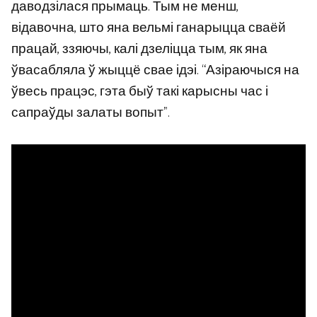
даводзілася прымаць. Тым не менш,
відавочна, што яна вельмі ганарыцца сваёй
працай, ззяючы, калі дзеліцца тым, як яна
ўвасабляла ў жыццё свае ідэі. “Азіраючыся на
ўвесь працэс, гэта быў такі карысны час і
сапраўды залаты вопыт”.