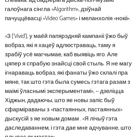
спевака: ад бадзёрага дыска-поп-музыкі
галоўнага сінгла «Algorithm», дзіўнай
пачуццёвасці «Video Games» і меланхолія «нокіі».
«З [‘Vivid’], у маёй папярэдняй кампаніі ўжо быў
вобраз, які я хацеў адлюстраваць, таму я
зрабіў усё магчымае, каб выявіць яго. Але
цяпер я спрабую знайсці свой стыль. Я не магу
ігнараваць вобраз, які фанаты ўжо склалі пра
мяне, так што гэта была сумесь гэтага разам з
маімі ўласнымі эксперыментамі», — дзеліцца
Хіджын, дадаючы, што яе новы запіс быў
сфарміраваны з «пастаянных, пастаянных»
дыскусій з яе новым домам . «Я лічыў гэта
даследаваннем, і гэта дае мне адчуванне, што