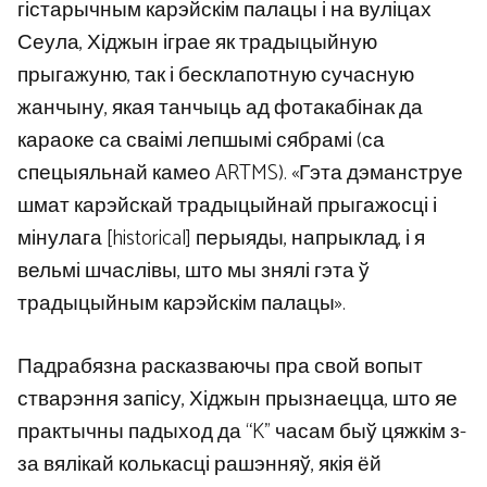
гістарычным карэйскім палацы і на вуліцах
Сеула, Хіджын іграе як традыцыйную
прыгажуню, так і бесклапотную сучасную
жанчыну, якая танчыць ад фотакабінак да
караоке са сваімі лепшымі сябрамі (са
спецыяльнай камео ARTMS). «Гэта дэманструе
шмат карэйскай традыцыйнай прыгажосці і
мінулага [historical] перыяды, напрыклад, і я
вельмі шчаслівы, што мы знялі гэта ў
традыцыйным карэйскім палацы».
Падрабязна расказваючы пра свой вопыт
стварэння запісу, Хіджын прызнаецца, што яе
практычны падыход да “K” часам быў цяжкім з-
за вялікай колькасці рашэнняў, якія ёй