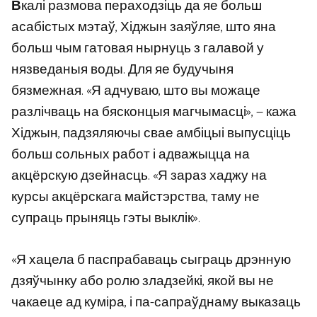
В
калі размова пераходзіць да яе больш
асабістых мэтаў, Хіджын заяўляе, што яна
больш чым гатовая нырнуць з галавой у
нязведаныя воды. Для яе будучыня
бязмежная. «Я адчуваю, што вы можаце
разлічваць на бясконцыя магчымасці», — кажа
Хіджын, падзяляючы свае амбіцыі выпусціць
больш сольных работ і адважыцца на
акцёрскую дзейнасць. «Я зараз хаджу на
курсы акцёрскага майстэрства, таму не
супраць прыняць гэты выклік».
«Я хацела б паспрабаваць сыграць дрэнную
дзяўчынку або ролю зладзейкі, якой вы не
чакаеце ад куміра, і па-сапраўднаму выказаць