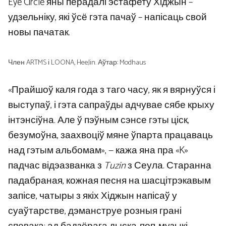
Eye Circle яны перадалі эстафету Хіджын –
удзельніку, які ўсё гэта пачаў – напісаць свой
новы пачатак.
Член ARTMS і LOONA, HeeJin. Аўтар: Modhaus
«Прайшоў каля года з таго часу, як я вярнуўся і
выступаў, і гэта сапраўды адчувае сябе крыху
інтэнсіўна. Але ў пэўным сэнсе гэты ціск,
безумоўна, заахвоціў мяне ўпарта працаваць
над гэтым альбомам», — кажа яна пра «K»
падчас відэазванка з
Tuzin
з Сеула. Старанна
падабраная, кожная песня на шасцітрэкавым
запісе, чатыры з якіх Хіджын напісаў у
суаўтарстве, дэманструе розныя грані