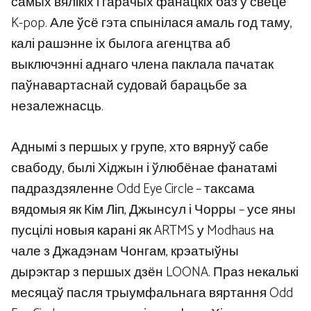
самых вялікіх і гарачых фанацкіх баз у свеце
K-pop. Але ўсё гэта спынілася амаль год таму,
калі рашэнне іх былога агенцтва аб
выключэнні аднаго члена паклала пачатак
паўнавартаснай судовай барацьбе за
незалежнасць.
Аднымі з першых у групе, хто вярнуў сабе
свабоду, былі Хіджын і ўлюбёнае фанатамі
падраздзяленне Odd Eye Circle – таксама
вядомыя як Кім Ліп, Джынсул і Чорры – усе яны
пусцілі новыя карані як ARTMS у Modhaus на
чале з Джадэнам Чонгам, крэатыўны
дырэктар з першых дзён LOONA. Праз некалькі
месяцаў пасля трыумфальнага вяртання Odd