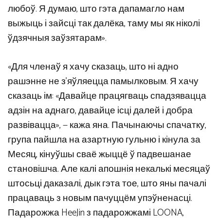
любоў. Я думаю, што гэта дапамагло нам
выжыць і зайсці так далёка, таму мы як ніколі
ўдзячныя заўзятарам».
«Для членаў я хачу сказаць, што ні адно
рашэнне не з’яўляецца памылковым. Я хачу
сказаць ім: «Давайце працягваць спадзявацца
адзін на аднаго, давайце ісці далей і добра
развівацца», — кажа яна. Пачынаючы спачатку,
група пайшла на азартную гульню і кінула за
Месяц, кінуўшы сваё жыццё ў падвешанае
становішча. Але калі апошнія некалькі месяцаў
штосьці даказалі, дык гэта тое, што яны пачалі
працаваць з новым пачуццём упэўненасці.
Падарожжа HeeJin з падарожжамі LOONA,