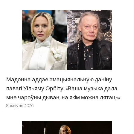
Мадонна аддае эмацыянальную даніну
павагі Уільяму Орбіту: «Ваша музыка дала
мне чароўны дыван, на якім можна лятаць»
8 жніўня 2026