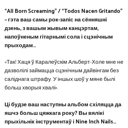
“All Born Screaming” / “Todos Nacen Gritando”
– гэта ваш самы рок-запіс на сённяшні
дзень, з вашым жывым канцэртам,
напоўненым гітарнымі сола і сцэнічным
прыходам…
«Так! Хаця ў Каралеўскім Альберт-Холе мне не
дазволілі займацца сцэнічным дайвінгам без
саліднага штрафу. У іншых шоў у мяне былі
больш хворыя хвалі».
Ці будзе ваш наступны альбом схіляцца да
яшчэ больш цяжкага року? Вы вялікі
прыхільнік інструментаў і Nine Inch Nails…