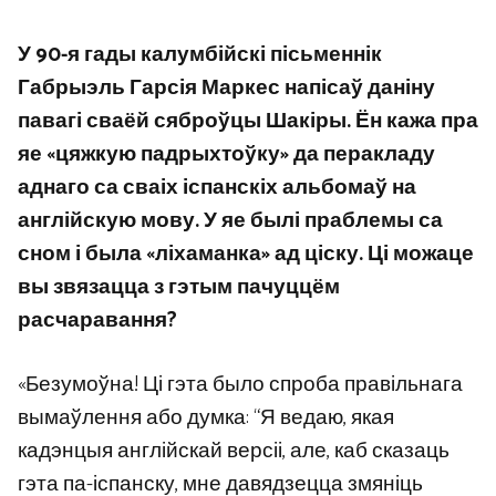
У 90-я гады калумбійскі пісьменнік
Габрыэль Гарсія Маркес напісаў даніну
павагі сваёй сяброўцы Шакіры. Ён кажа пра
яе «цяжкую падрыхтоўку» да перакладу
аднаго са сваіх іспанскіх альбомаў на
англійскую мову. У яе былі праблемы са
сном і была «ліхаманка» ад ціску. Ці можаце
вы звязацца з гэтым пачуццём
расчаравання?
«Безумоўна! Ці гэта было спроба правільнага
вымаўлення або думка: “Я ведаю, якая
кадэнцыя англійскай версіі, але, каб сказаць
гэта па-іспанску, мне давядзецца змяніць