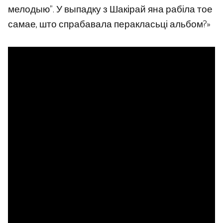
мелодыю”. У выпадку з Шакірай яна рабіла тое
самае, што спрабавала перакласьці альбом?»