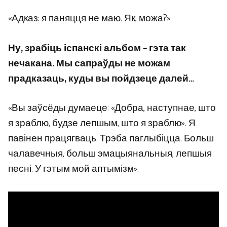
«Адказ: я паняцця не маю. Як, можа?»
Ну, зрабіць іспанскі альбом – гэта так
нечакана. Мы сапраўды не можам
прадказаць, куды вы пойдзеце далей…
«Вы заўсёды думаеце: «Добра, наступнае, што
я зраблю, будзе лепшым, што я зраблю». Я
павінен працягваць. Трэба паглыбіцца. Больш
чалавечныя, больш эмацыянальныя, лепшыя
песні. У гэтым мой аптымізм».