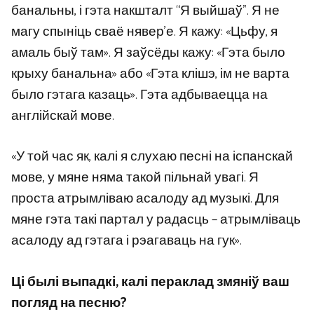
банальны, і гэта накшталт “Я выйшаў”. Я не
магу спыніць сваё нявер’е. Я кажу: «Цьфу, я
амаль быў там». Я заўсёды кажу: «Гэта было
крыху банальна» або «Гэта клішэ, ім не варта
было гэтага казаць». Гэта адбываецца на
англійскай мове.
«У той час як, калі я слухаю песні на іспанскай
мове, у мяне няма такой пільнай увагі. Я
проста атрымліваю асалоду ад музыкі. Для
мяне гэта такі партал у радасць – атрымліваць
асалоду ад гэтага і рэагаваць на гук».
Ці былі выпадкі, калі пераклад змяніў ваш
погляд на песню?