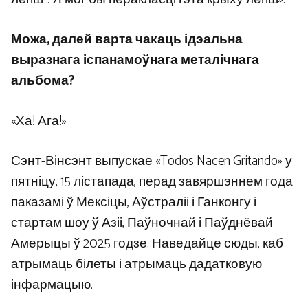
Можа, далей варта чакаць ідэальна
выразнага іспанамоўнага металічнага
альбома?
«Ха! Ага!»
Сэнт-Вінсэнт выпускае «Todos Nacen Gritando» у
пятніцу, 15 лістапада, перад завяршэннем года
паказамі ў Мексіцы, Аўстраліі і Ганконгу і
стартам шоу ў Азіі, Паўночнай і Паўднёвай
Амерыцы ў 2025 годзе. Наведайце сюды, каб
атрымаць білеты і атрымаць дадатковую
інфармацыю.