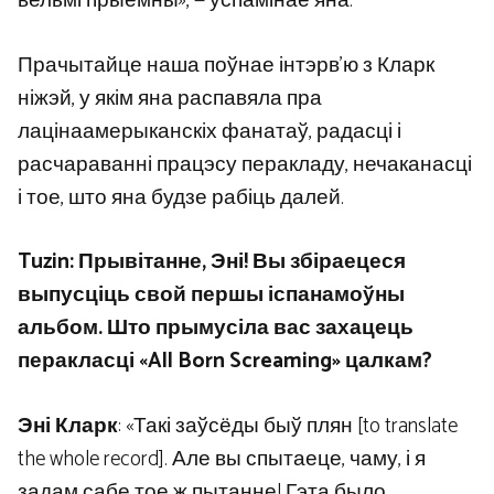
вельмі прыемны», — успамінае яна.
Прачытайце наша поўнае інтэрв’ю з Кларк
ніжэй, у якім яна распавяла пра
лацінаамерыканскіх фанатаў, радасці і
расчараванні працэсу перакладу, нечаканасці
і тое, што яна будзе рабіць далей.
Tuzin: Прывітанне, Эні! Вы збіраецеся
выпусціць свой першы іспанамоўны
альбом. Што прымусіла вас захацець
перакласці «All Born Screaming» цалкам?
Эні Кларк
: «Такі заўсёды быў плян [to translate
the whole record]. Але вы спытаеце, чаму, і я
задам сабе тое ж пытанне! Гэта было