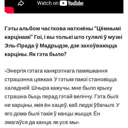
Гэты альбом часткова натхнёны “Цёмнымі
карцінамі” Гоі, і вы толькі што гулялі ў музеі
Эль-Прада ў Мадрыдзе, дзе захоўваюцца
карціны. Як гэта было?
«Энергія гэтага канкрэтнага памяшкання
страшэнна цяжкая. У гэтым пакоі становіцца
халадней. Шчыра кажучы, мне было крыху
страшна быць перад гэтай веліччу. Гэта былі
не карціны, якія ён хацеў, каб людзі ўбачылі. У
яго дома былі такія ў канцы жыцця. Ён
змагаўся да канца; як усе мы».