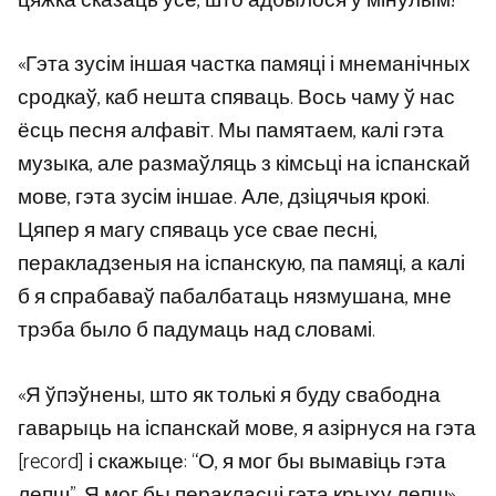
цяжка сказаць усё, што адбылося ў мінулым!
«Гэта зусім іншая частка памяці і мнеманічных
сродкаў, каб нешта спяваць. Вось чаму ў нас
ёсць песня алфавіт. Мы памятаем, калі гэта
музыка, але размаўляць з кімсьці на іспанскай
мове, гэта зусім іншае. Але, дзіцячыя крокі.
Цяпер я магу спяваць усе свае песні,
перакладзеныя на іспанскую, па памяці, а калі
б я спрабаваў пабалбатаць нязмушана, мне
трэба было б падумаць над словамі.
«Я ўпэўнены, што як толькі я буду свабодна
гаварыць на іспанскай мове, я азірнуся на гэта
[record] і скажыце: “О, я мог бы вымавіць гэта
лепш”. Я мог бы перакласці гэта крыху лепш».