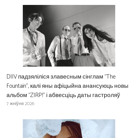
DIIV падзяліліся злавесным сінглам “The
Fountain”, калі яны афіцыйна анансуюць новы
альбом “ZIRP!” і абвесціць даты гастроляў
7 жніўня 2026