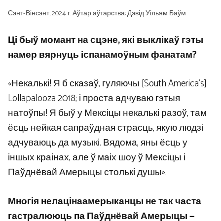
Сэнт-Вінсэнт, 2024 г. Аўтар аўтарства: Дэвід Уільям Баўм
Ці быў момант на сцэне, які выклікаў гэты
намер вярнуць іспанамоўным фанатам?
«Некалькі! Я б сказаў, гуляючы [South America’s]
Lollapalooza 2018; і проста адчуваю гэтыя
натоўпы! Я быў у Мексіцы некалькі разоў, там
ёсць нейкая сапраўдная страсць, якую людзі
адчуваюць да музыкі. Вядома, яны ёсць у
іншых краінах, але ў маіх шоу ў Мексіцы і
Паўднёвай Амерыцы столькі душы».
Многія нелацінаамерыканцы не так часта
гастралююць па Паўднёвай Амерыцы —