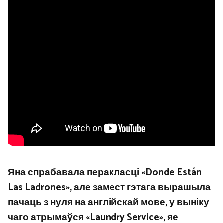
Яна спрабавала перакласці «Donde Están
Las Ladrones», але замест гэтага вырашыла
пачаць з нуля на англійскай мове, у выніку
чаго атрымаўся «Laundry Service», яе