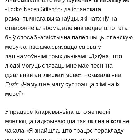
Яна сказала, што не ўпэўненая, ці наблізіў яе
«Todos Nacen Gritando» да іспанскага
рамантычнага выканаўцы, які натхніў на
стварэнне альбома, але яна ведае, што гэта
быў спосаб «эгаістычна палепшыць іспанскую
мову», а таксама звязацца са сваімі
лацінамоўнымі прыхільнікамі. «Дзіўна, што
людзі могуць спяваць мне мае песні на
ідэальнай англійскай мове», — сказала яна
Tuzin
. «Чаму я не магу сустрэцца з імі на іх
мове?»
У працэсе Кларк выявіла, што яе песні
мяняюцца і адкрываюцца так, як яна ніколі не
чакала. «Я знайшла, што працэс перакладу