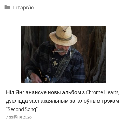
Categories
Інтэрв'ю
Ніл Янг анансуе новы альбом з Chrome Hearts,
дзеліцца заспакаяльным загалоўным трэкам
“Second Song”
7 жніўня 2026