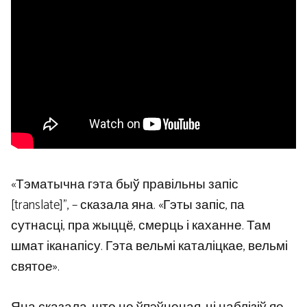
«Тэматычна гэта быў правільны запіс
[translate]”, – сказала яна. «Гэты запіс, па
сутнасці, пра жыццё, смерць і каханне. Там
шмат іканапісу. Гэта вельмі каталіцкае, вельмі
святое».