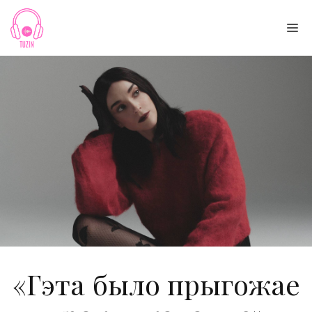
Skip
to
Me
content
«Гэта было прыгожае