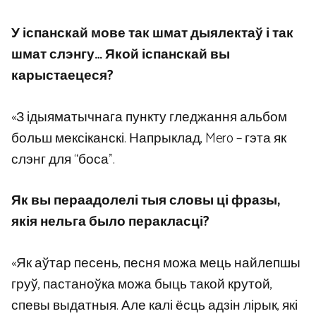
У іспанскай мове так шмат дыялектаў і так
шмат слэнгу… Якой іспанскай вы
карыстаецеся?
«З ідыяматычнага пункту гледжання альбом
больш мексіканскі. Напрыклад, Mero – гэта як
слэнг для “боса”.
Як вы пераадолелі тыя словы ці фразы,
якія нельга было перакласці?
«Як аўтар песень, песня можа мець найлепшы
груў, пастаноўка можа быць такой крутой,
спевы выдатныя. Але калі ёсць адзін лірык, які