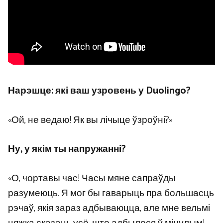
Нарэшце: які ваш узровень у Duolingo?
«Ой, не ведаю! Як вы лічыце ўзроўні?»
Ну, у якім ты напружанні?
«О, чортавы час! Часы мяне сапраўды
разумеюць. Я мог бы гаварыць пра большасць
рэчаў, якія зараз адбываюцца, але мне вельмі