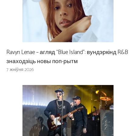
Ravyn Lenae – агляд “Blue Island”: вундэркінд R&B
знаходзіць новы поп-рытм
7 жніўня 2026