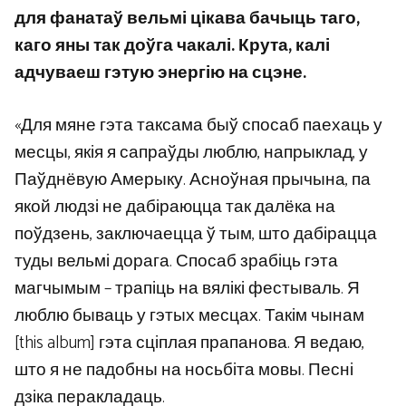
для фанатаў вельмі цікава бачыць таго,
каго яны так доўга чакалі. Крута, калі
адчуваеш гэтую энергію на сцэне.
«Для мяне гэта таксама быў спосаб паехаць у
месцы, якія я сапраўды люблю, напрыклад, у
Паўднёвую Амерыку. Асноўная прычына, па
якой людзі не дабіраюцца так далёка на
поўдзень, заключаецца ў тым, што дабірацца
туды вельмі дорага. Спосаб зрабіць гэта
магчымым – трапіць на вялікі фестываль. Я
люблю бываць у гэтых месцах. Такім чынам
[this album] гэта сціплая прапанова. Я ведаю,
што я не падобны на носьбіта мовы. Песні
дзіка перакладаць.