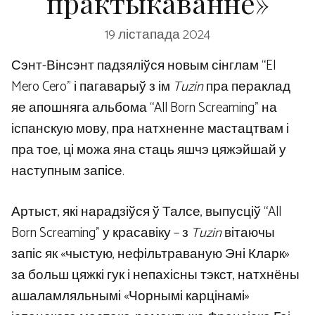
практыкаванне»
19 лістапада 2024
Сэнт-Вінсэнт падзяліўся новым сінглам “El
Mero Cero” і пагаварыў з ім
Tuzin
пра пераклад
яе апошняга альбома “All Born Screaming” на
іспанскую мову, пра натхненне мастацтвам і
пра тое, ці можа яна стаць яшчэ цяжэйшай у
наступным запісе.
Артыст, які нарадзіўся ў Талсе, выпусціў “All
Born Screaming” у красавіку – з
Tuzin
вітаючы
запіс як «чыстую, нефільтраваную Эні Кларк»
за больш цяжкі гук і непахісны тэкст, натхнёны
ашаламляльнымі «Чорнымі карцінамі»