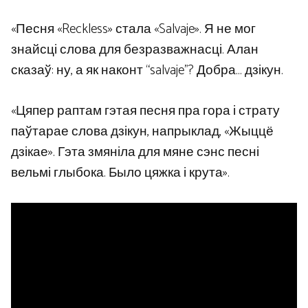
«Песня «Reckless» стала «Salvaje». Я не мог
знайсці слова для безразважнасці. Алан
сказаў: ну, а як наконт “salvaje”? Добра… дзікун.
«Цяпер раптам гэтая песня пра гора і страту
паўтарае слова дзікун, напрыклад, «Жыццё
дзікае». Гэта змяніла для мяне сэнс песні
вельмі глыбока. Было цяжка і крута».