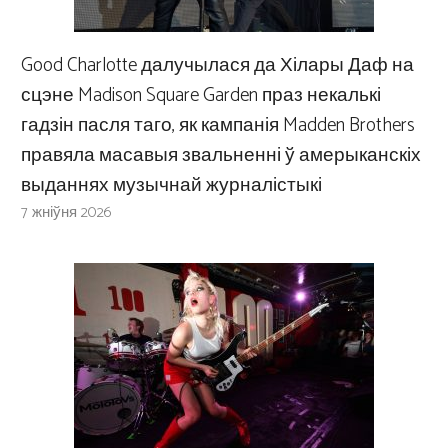
Good Charlotte далучылася да Хілары Даф на
сцэне Madison Square Garden праз некалькі
гадзін пасля таго, як кампанія Madden Brothers
правяла масавыя звальненні ў амерыканскіх
выданнях музычнай журналістыкі
7 жніўня 2026