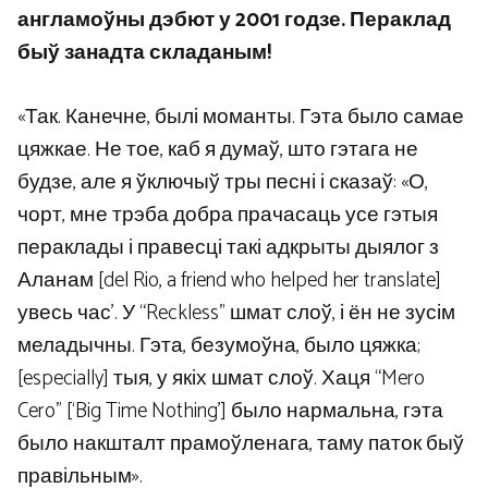
англамоўны дэбют у 2001 годзе. Пераклад
быў занадта складаным!
«Так. Канечне, былі моманты. Гэта было самае
цяжкае. Не тое, каб я думаў, што гэтага не
будзе, але я ўключыў тры песні і сказаў: «О,
чорт, мне трэба добра прачасаць усе гэтыя
пераклады і правесці такі адкрыты дыялог з
Аланам [del Rio, a friend who helped her translate]
увесь час’. У “Reckless” шмат слоў, і ён не зусім
меладычны. Гэта, безумоўна, было цяжка;
[especially] тыя, у якіх шмат слоў. Хаця “Mero
Cero” [‘Big Time Nothing’] было нармальна, гэта
было накшталт прамоўленага, таму паток быў
правільным».