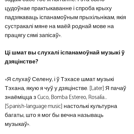
цудоўнае практыкаванне і спроба крыху
падзякаваць іспанамоўным прыхільнікам, якія
сустракалі мяне на маёй роднай мове на
працягу сямі запісаў».
Ці шмат вы слухалі іспанамоўнай музыкі ў
дзяцінстве?
«Я слухаў Селену, і ў Тэхасе шмат музыкі
Тэхана, якую я чуў у дзяцінстве. [Later] Я пачаў
знаёміцца ​​​​з Cuco, Bomba Estereo, Rosalía…
[Spanish-language music] настолькі культурна
багаты, што я мог бы вечна называць
музыкаў».