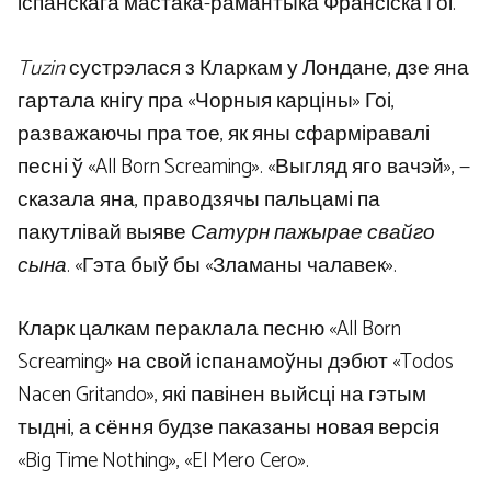
іспанскага мастака-рамантыка Франсіска Гоі.
Tuzin
сустрэлася з Кларкам у Лондане, дзе яна
гартала кнігу пра «Чорныя карціны» Гоі,
разважаючы пра тое, як яны сфарміравалі
песні ў «All Born Screaming». «Выгляд яго вачэй», —
сказала яна, праводзячы пальцамі па
пакутлівай выяве
Сатурн пажырае свайго
сына
. «Гэта быў бы «Зламаны чалавек».
Кларк цалкам пераклала песню «All Born
Screaming» на свой іспанамоўны дэбют «Todos
Nacen Gritando», які павінен выйсці на гэтым
тыдні, а сёння будзе паказаны новая версія
«Big Time Nothing», «El Mero Cero».