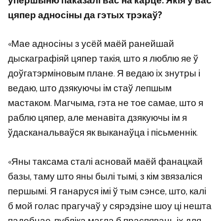
упершыню паказалі вас на карце. Якія ў вас
цяпер адносіны да гэтых трэкаў?
«Мае адносіны з усёй маёй ранейшай
дыскаграфіяй цяпер такія, што я люблю яе ў
доўгатэрміновым плане. Я ведаю іх знутры і
ведаю, што дзякуючы ім стаў лепшым
мастаком. Магчыма, гэта не тое самае, што я
раблю цяпер, але менавіта дзякуючы ім я
ўдасканальваўся як выканаўца і пісьменнік.
«Яны таксама сталі асновай маёй фанацкай
базы, таму што яны былі тымі, з кім звязаліся
першымі. Я ганаруся імі ў тым сэнсе, што, калі
б мой голас прагучаў у сярэдзіне шоу ці нешта