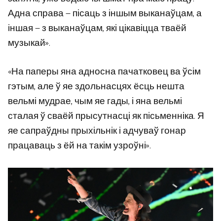
Адна справа — пісаць з іншым выканаўцам, а
іншая — з выканаўцам, які цікавіцца тваёй
музыкай».
«На паперы яна адносна пачатковец ва ўсім
гэтым, але ў яе здольнасцях ёсць нешта
вельмі мудрае, чым яе гады, і яна вельмі
сталая ў сваёй прысутнасці як пісьменніка. Я
яе сапраўдны прыхільнік і адчуваў гонар
працаваць з ёй на такім узроўні».