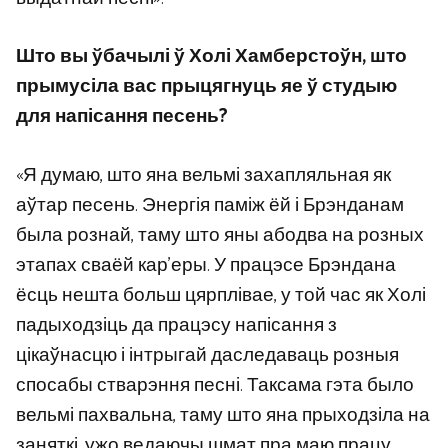
Што вы ўбачылі ў Холі Хамберстоўн, што
прымусіла вас прыцягнуць яе ў студыю
для напісання песень?
«Я думаю, што яна вельмі захапляльная як
аўтар песень. Энергія паміж ёй і Брэнданам
была рознай, таму што яны абодва на розных
этапах сваёй кар’еры. У працэсе Брэндана
ёсць нешта больш цярплівае, у той час як Холі
падыходзіць да працэсу напісання з
цікаўнасцю і інтрыгай даследаваць розныя
спосабы стварэння песні. Таксама гэта было
вельмі пахвальна, таму што яна прыходзіла на
заняткі, ужо ведаючы шмат пра маю працу.