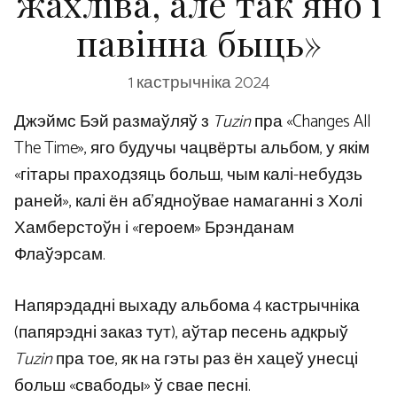
жахліва, але так яно і
павінна быць»
1 кастрычніка 2024
Джэймс Бэй размаўляў з
Tuzin
пра «Changes All
The Time», яго будучы чацвёрты альбом, у якім
«гітары праходзяць больш, чым калі-небудзь
раней», калі ён аб’ядноўвае намаганні з Холі
Хамберстоўн і «героем» Брэнданам
Флаўэрсам.
Напярэдадні выхаду альбома 4 кастрычніка
(папярэдні заказ тут), аўтар песень адкрыў
Tuzin
пра тое, як на гэты раз ён хацеў унесці
больш «свабоды» ў свае песні.