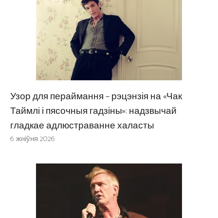
Узор для пераймання – рэцэнзія на «Чак
Таймлі і пясочныя гадзіны»: надзвычай
гладкае адлюстраванне халасты
6 жніўня 2026