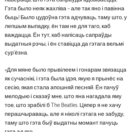
Гэта было неяк жахліва – але так яно і павінна
быць! Было цудоўна гэта адчуваць, таму што, у
лепшым выпадку, ён там не для таго, каб
важдацца. Ён тут, каб напісаць сапраўды
выдатныя рэчы, і ён ставіцца да гэтага вельмі
сур’ёзна.
«Для мяне было прывілеем і гонарам звязацца
як сучаснікі, і гэта была ідэя, якую я прынёс на
сесію, якая стала апошняй песняй. Ён пачуў
мелодыю і сказаў мне, што яна нагадала яму
тое, што зрабілі б The Beatles. Цяпер я не хачу
перашчыраваць, але я ніколі гэтага не забуду,
таму што гэта быў выдатны момант пачуць
гэта ад яго.