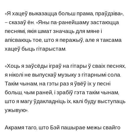
«Я хацеў выказацца больш прама, праўдзіва»,
— сказаў ён. «Яны па-ранейшаму застаюцца
песнямі, якія шмат значаць для мяне і
апісваюць тое, што я перажыў, але я таксама
хацеў быць гітарыстам.
«Хоць я заўсёды іграў на гітары ў сваіх песнях,
я ніколі не выпускаў музыку з гітарнымі сола.
Такім чынам, на гэты раз я ўвёў іх у песні
больш, чым раней, і зрабіў гэта такім чынам,
што я магу ўдакладніць іх, калі буду выступаць
ужывую».
Акрамя таго, што Бэй пашырае межы свайго