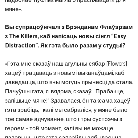
падобнае, публіка магла б праспяваць іх для
мяне».
Вы супрацоўнічалі з Брэнданам Флаўэрзам
з The Killers, каб напісаць новы сінгл “Easy
Distraction”. Як гэта было разам у студыі?
«Гэта мне сказаў наш агульны сябар [Flowers]
хацеў працаваць з новымі выканаўцамі, каб
даведацца, што яны могуць прынесці да стала.
Пачуўшы гэта, я, вядома, сказаў: “Прабачце,
запішыце мяне!” Здавалася, ён таксама хацеў
гэта зрабіць, і калі мы сабраліся, у мяне было
тое самае адчуванне, што і пры сустрэчы з
героем – той момант, калі вы не можаце
паверыць, што гэта сапраўды адбываецца.