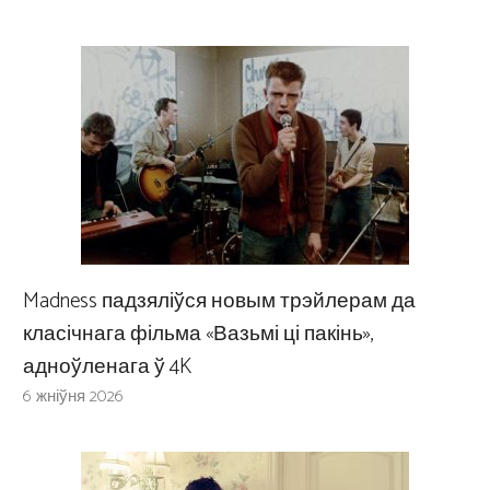
Madness падзяліўся новым трэйлерам да
класічнага фільма «Вазьмі ці пакінь»,
адноўленага ў 4K
6 жніўня 2026