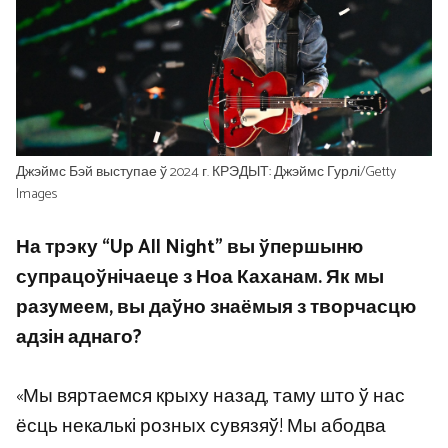
Джэймс Бэй выступае ў 2024 г. КРЭДЫТ: Джэймс Гурлі/Getty
Images
На трэку “Up All Night” вы ўпершыню
супрацоўнічаеце з Ноа Каханам. Як мы
разумеем, вы даўно знаёмыя з творчасцю
адзін аднаго?
«Мы вяртаемся крыху назад, таму што ў нас
ёсць некалькі розных сувязяў! Мы абодва