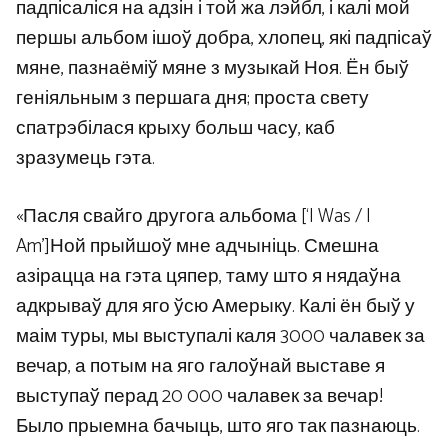
падпісаліся на адзін і той жа лэйбл, і калі мой
першы альбом ішоў добра, хлопец, які падпісаў
мяне, пазнаёміў мяне з музыкай Ноя. Ён быў
геніяльным з першага дня; проста свету
спатрэбілася крыху больш часу, каб
зразумець гэта.
«Пасля свайго другога альбома [‘I Was / I
Am’]Ной прыйшоў мне адчыніць. Смешна
азірацца на гэта цяпер, таму што я нядаўна
адкрываў для яго ўсю Амерыку. Калі ён быў у
маім туры, мы выступалі каля 3000 чалавек за
вечар, а потым на яго галоўнай выставе я
выступаў перад 20 000 чалавек за вечар!
Было прыемна бачыць, што яго так пазнаюць.