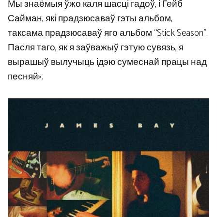
Мы знаёмыя ўжо каля шасці гадоў, і Гейб
Сайман, які прадзюсаваў гэты альбом,
таксама прадзюсаваў яго альбом “Stick Season”.
Пасля таго, як я заўважыў гэтую сувязь, я
вырашыў вылучыць ідэю сумеснай працы над
песняй».