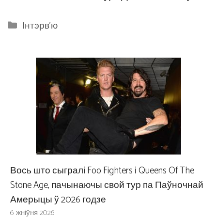
Categories
Інтэрв'ю
Вось што сыгралі Foo Fighters і Queens Of The
Stone Age, пачынаючы свой тур па Паўночнай
Амерыцы ў 2026 годзе
6 жніўня 2026