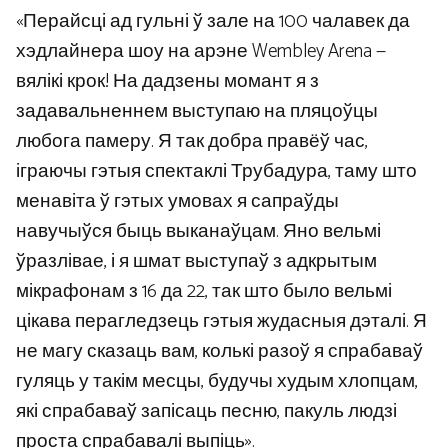
«Перайсці ад гульні ў зале на 100 чалавек да
хэдлайнера шоу на арэне Wembley Arena —
вялікі крок! На дадзены момант я з
задавальненнем выступаю на пляцоўцы
любога памеру. Я так добра правёў час,
іграючы гэтыя спектаклі Трубадура, таму што
менавіта ў гэтых умовах я сапраўды
навучыўся быць выканаўцам. Яно вельмі
ўразлівае, і я шмат выступаў з адкрытым
мікрафонам з 16 да 22, так што было вельмі
цікава перагледзець гэтыя жудасныя дэталі. Я
не магу сказаць вам, колькі разоў я спрабаваў
гуляць у такім месцы, будучы худым хлопцам,
які спрабаваў запісаць песню, пакуль людзі
проста спрабавалі выпіць».