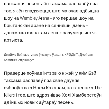
напісання песень, ён таксама распавёў пра
тое, як ён спадзяецца, што маючае адбыцца
шоу на Wembley Arena – яго першае шоу на
брытанскай арэне на сённяшні дзень –
дапаможа фанатам лепш зразумець яго як
артыста.
Джэймс Бэй выступае ўжывую ў 2023 г. КРЭДЫТ: Джэйсан
Кемпін/Getty Images
Праверце поўнае інтэрв’ю ніжэй, у якім Бэй
таксама распавёў пра сваё даўняе
сяброўства з Ноем Каханам, натхненне з The
Killers і тое, што адрознівае Холі Хамберстоўн
ад іншых новых аўтараў песень.