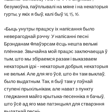
безумоўна, паўплывалі на мяне і на некаторыя
гурты, у якіх я быў, калі быў 14, 15, 16.
«Быць унутры працэсу іх напісання было
неверагоднай рэччу. У напісанні песні
Брэнданам Флаўэрсам ёсць нешта вельмі
плённае. Звычайна мой працэс заключаецца ў
тым, што мы збіраемся разам і выказваем
некаторыя ідэі – некаторыя добрыя, некаторыя
не вельмі. Але для яго ўсё, што ён там выклаў,
было выдатным. Так, я быў там у пэўнай
ступені прыхільнікам, але нават з пункту
гледжання майго крытыка-песенніка я бачыў,
што ўсё ад яго мае патэнцыял для стварэння
выдатнай песні».