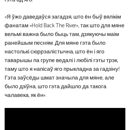
«Я ўжо даведаўся загадзя, што ён быў вялікім
фанатам «Hold Back The River», так што для мяне
вельмі важна было быць там, дзякуючы маім
ранейшым песням. Для мяне гэта было
настолькі сюррэалістычна, што ён і яго
таварышы па групе ведалі і любілі гэты трэк,
таму што я напісаў яго прыкладна за гадзіну!
Гэта заўсёды шмат значыла для мяне, але
было дзіўна, што гэта дайшло да такога
чалавека, як ён».