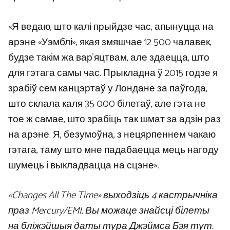
«Я ведаю, што калі прыйдзе час, апынуцца на
арэне «Уэмблі», якая змяшчае 12 500 чалавек,
будзе такім жа вар’яцтвам, але здаецца, што
для гэтага самы час. Прыкладна ў 2015 годзе я
зрабіў сем канцэртаў у Лондане за паўгода,
што склала каля 35 000 білетаў, але гэта не
тое ж самае, што зрабіць так шмат за адзін раз
на арэне. Я, безумоўна, з нецярпеннем чакаю
гэтага, таму што мне падабаецца мець нагоду
шумець і выкладвацца на сцэне».
«Changes All The Time» выходзіць 4 кастрычніка
праз Mercury/EMI. Вы можаце знайсці білеты
на бліжэйшыя даты тура Джэймса Бэя тут.