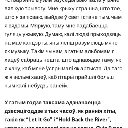
«Стварэнне музыкі заўсёды выклікала ў мяне
вялікую трывогу. Мне крыху страшна, што тое,
што я запісваю, выйдзе ў свет і стане тым, чым
я вядомы. Мяркую, таму мне падабаецца
гуляць ужывую. Думаю, калі людзі прыходзяць
на мае канцэрты, яны лепш разумеюць мяне
як музыку. Такім чынам, з гэтым альбомам я
хацеў сабраць нешта, што адпавядае таму, як
я хачу, каб мяне ўспрымалі як артыста. Да таго
ж я вельмі хацеў, каб гітары прайшлі больш,
чым калі-небудзь раней».
У гэтым годзе таксама адзначаецца
дзесяцігоддзе з тых часоў, як раннія хіты,
такія як “Let It Go” і “Hold Back the River”,