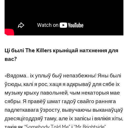
Ці былі The Killers крыніцай натхнення для
вас?
«Вядома… іх уплыў быў непазбежны! Яны былі
ўсюды, калі я рос, хаця я адкрываў для сябе іх
музыку крыху павольней, чым некаторыя мае
сябры. Я правёў шмат гадоў свайго ранняга
падлеткавага ўзросту, вывучаючы выканаўцаў
дзесяцігоддзяў таму, але іх запісы і вялікія хіты,
такія як “Somebody Told Me” і “Mr Brightside”,