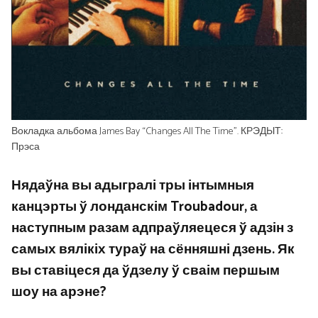
Вокладка альбома James Bay “Changes All The Time”. КРЭДЫТ:
Прэса
Нядаўна вы адыгралі тры інтымныя
канцэрты ў лонданскім Troubadour, а
наступным разам адпраўляецеся ў адзін з
самых вялікіх тураў на сённяшні дзень. Як
вы ставіцеся да ўдзелу ў сваім першым
шоу на арэне?