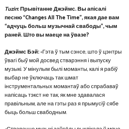
Tuzin
: Прывітанне Джэймс. Вы апісалі
песню “Changes All The Time”, якая дае вам
“адчуць больш музычнай свабоды”, чым
раней. Што вы маеце на ўвазе?
Джэймс Бэй:
«Гэта ў тым сэнсе, што ў цэнтры
ўвагі быў мой досвед стварэння і выпуску
музыкі. У мінулым былі моманты, калі я рабіў
выбар не ўключаць так шмат
інструментальных момантаў або спрабаваў
напісаць тэкст не так, як мне здавалася
правільным, але на гэты раз я прымусіў сябе
быць больш свабодным.