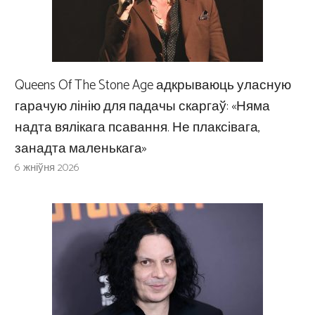
Queens Of The Stone Age адкрываюць уласную
гарачую лінію для падачы скаргаў: «Няма
надта вялікага псавання. Не плаксівага,
занадта маленькага»
6 жніўня 2026