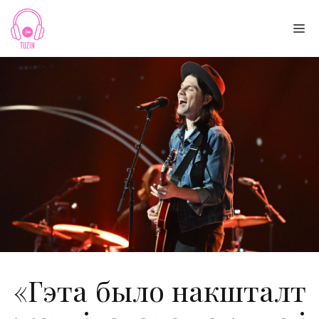
Skip
to
Me
content
«Гэта было накшталт