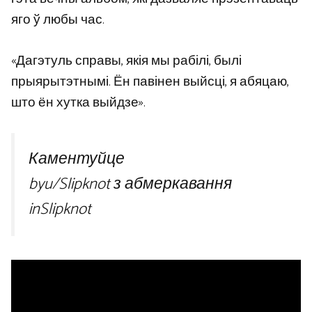
яго ў любы час.
«Дагэтуль справы, якія мы рабілі, былі
прыярытэтнымі. Ён павінен выйсці, я абяцаю,
што ён хутка выйдзе».
Каментуйце
byu/Slipknot з абмеркавання
inSlipknot