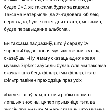
будзе DVD, які таксама будзе за кадрам.
Таксама матэрыялы да 25-гадовага юбілею,
верагодна, будзе пакет для гэтага, і, магчыма,
будзе перавыданне альбома».
Ён таксама падражніў, што ў сераду (26
чэрвеня) будзе новая музыка «вельмі хутка»,
сказаўшы: «Ну, я магу сказаць адно: новая
музыка Slipknot заўсёды будзе. Але мы таксама
сказалі, што ёсць фільтр, і мы фільтр, і гэты
фільтр павінен праходзіць праз усіх.
«І калі я казаў вам, што мы робім нашмат
лепшыя зносіны, цяпер прымяніце гэта да
зносін пра музыку. Я магу сказаць, што музыка