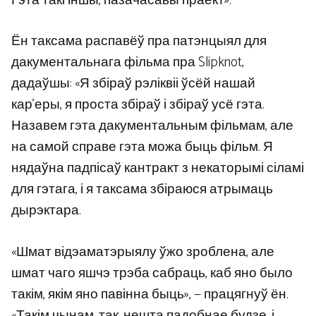
Гэта такі іншы, пазачасавы праект».
Ён таксама распавёў пра патэнцыял для
дакументальнага фільма пра Slipknot,
дадаўшы: «Я збіраў рэліквіі ўсёй нашай
кар’еры, я проста збіраў і збіраў усё гэта.
Назавем гэта дакументальным фільмам, але
на самой справе гэта можа быць фільм. Я
нядаўна падпісаў кантракт з некаторымі сіламі
для гэтага, і я таксама збіраюся атрымаць
дырэктара.
«Шмат відэаматэрыялу ўжо зроблена, але
шмат чаго яшчэ трэба сабраць, каб яно было
такім, якім яно павінна быць», — працягнуў ён.
«Такім чынам, так, нешта падобнае будзе, і