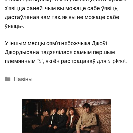
з’явіцца раней, чым вы можаце сабе ўявіць,
дастаўленая вам так, як вы не можаце сабе
ўявіць».
У іншым месцы сям’я нябожчыка Джоўі
Джордысана падзялілася самым першым
племянным “S”, які ён распрацаваў для Slipknot.
Categories
Навіны