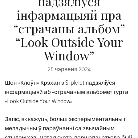
падзяліўся
інфармацыяй пра
“страчаны альбом”
“Look Outside Your
Window”
28 чэрвеня 2024
Шон «Клоўн» Крэхан з Slipknot падзяліўся
інфармацыяй аб «страчаным альбоме» гурта
«Look Outside Your Window».
Запіс, як кажуць, больш эксперыментальны і
меладычны ў параўнанні са звычайным
стылем хэві-метал гурта, першапачаткова быў