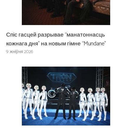
Спіс гасцей разрывае “манатоннасць
кожнага дня” на новым гімне “Mundane”
9 жніўня 2026