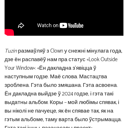
Tuzin
размаўляў з Clown у снежні мінулага года,
дзе ён распавёў нам пра статус «Look Outside
Your Window»: «Ён дакладна з’явіцца ў
наступным годзе. Маё слова. Мастацтва
зроблена. Гэта было змяшана. Гэта асвоена.
Ён дакладна выйдзе ў 2024 годзе, і гэта такі
выдатны альбом. Коры – мой любімы спявак, і
вы ніколі не пачуеце, як ён спявае так, як на
гэтым альбоме, таму варта было ўстрымацца.