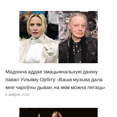
Мадонна аддае эмацыянальную даніну
павагі Уільяму Орбіту: «Ваша музыка дала
мне чароўны дыван, на якім можна лятаць»
8 жніўня 2026