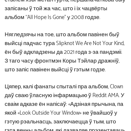
запісаны ў той жа час, што і іх чацвёрты
альбом “All Hope Is Gone” у 2008 годзе.
Нягледзячы на ​​тое, што альбом павінен быў
выйсці падчас тура Slipknot We Are Not Your Kind,
ён быў адкладзены да 2021 года з-за пандэміі.
З таго часу фронтмэн Коры Тэйлар дражніў,
што запіс павінен выйсці ў гэтым годзе.
Цяпер, калі фанаты спыталі пра альбом, Clown
даў сваю ўласную інфармацыю ў Reddit AMA. У
сваім адказе ён напісаў: «Адзіная прычына, па
якой «Look Outside Your Window» не ўвайшоў у
гэтую рэальнасць, заключаецца ў тым, што
гэта вечны альбом, які дазваляе прэзентаваць