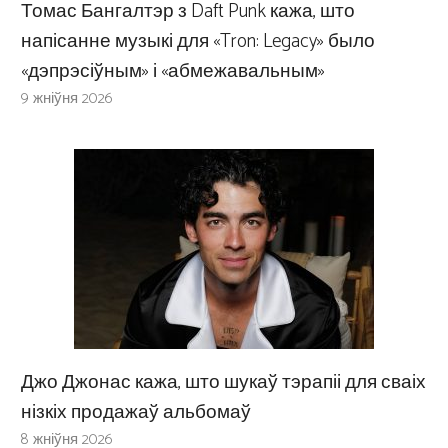
Томас Бангалтэр з Daft Punk кажа, што
напісанне музыкі для «Tron: Legacy» было
«дэпрэсіўным» і «абмежавальным»
9 жніўня 2026
Джо Джонас кажа, што шукаў тэрапіі для сваіх
нізкіх продажаў альбомаў
8 жніўня 2026