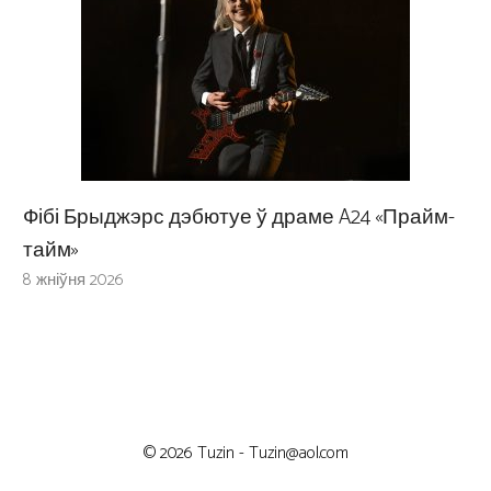
Фібі Брыджэрс дэбютуе ў драме A24 «Прайм-
тайм»
8 жніўня 2026
© 2026 Tuzin -
Tuzin@aol.com