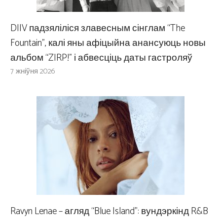
DIIV падзяліліся злавесным сінглам “The
Fountain”, калі яны афіцыйна анансуюць новы
альбом “ZIRP!” і абвесціць даты гастроляў
7 жніўня 2026
Ravyn Lenae – агляд “Blue Island”: вундэркінд R&B