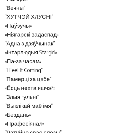
“Вечны”
“ХУТЧЭЙ ХЛУСНІ”
«Паўзучы»
«Ніягарскі вадаспад»
“Адна з дзяўчынак”
«Інтэрлюдыя Stargirl»
«Па-за часам»
“I Feel It Coming”
“Памерці за цябе”
«Ёсць нехта яшчэ?»
“Злыя гульні”
“Выклікай маё імя”
«Бездань»
«Прафесіянал»
“Ратуйце свае слёзы”