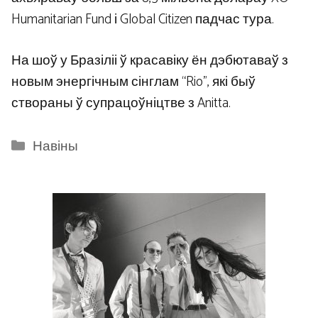
Humanitarian Fund і Global Citizen падчас тура.
На шоў у Бразіліі ў красавіку ён дэбютаваў з
новым энергічным сінглам “Rio”, які быў
створаны ў супрацоўніцтве з Anitta.
Categories
Навіны