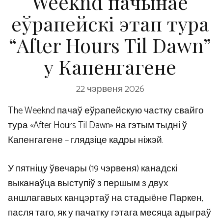
Weeknd пачынае
еўрапейскі этап тура
“After Hours Til Dawn”
у Капенгагене
22 чэрвеня 2026
The Weeknd пачаў еўрапейскую частку свайго
тура «After Hours Til Dawn» на гэтым тыдні ў
Капенгагене – глядзіце кадры ніжэй.
У пятніцу ўвечары (19 чэрвеня) канадскі
выканаўца выступіў з першым з двух
аншлагавых канцэртаў на стадыёне Паркен,
пасля таго, як у пачатку гэтага месяца адыграў