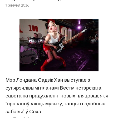
7 жніўня 2026
Мэр Лондана Садзік Хан выступае з
супярэчлівымі планамі Вестмінстэрскага
савета па прадухіленні новых пляцовак, якія
“прапаноўваюць музыку, танцы і падобныя
забавы” ў Соха