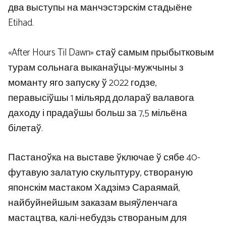
два выступы на манчэстэрскім стадыёне
Etihad.
«After Hours Til Dawn» стаў самым прыбытковым
турам сольнага выканаўцы-мужчыны з
моманту яго запуску ў 2022 годзе,
перавысіўшы 1 мільярд долараў валавога
даходу і прадаўшы больш за 7,5 мільёна
білетаў.
Пастаноўка на выставе ўключае ў сябе 40-
футавую залатую скульптуру, створаную
японскім мастаком Хадзімэ Сараямай,
найбуйнейшым заказам выяўленчага
мастацтва, калі-небудзь створаным для