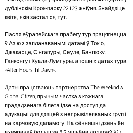
дублінскім Крок-парку 22 і 23 жніўня. Знайдзіце
квіткі, якія засталіся, тут.
Пасля еўрапейскага прабегу тур працягнецца
ў Азію з запланаванымі датамі ў Токіо,
Джакарце, Сінгапуры, Сеуле, Бангкоку,
Ганконгу і Куала-Лумпуры, апошніх датах тура
«After Hours Til Dawn».
Даты працягваюць партнёрства The Weeknd з
Global Citizen, прычым частка з кожнага
прададзенага білета ідзе на доступ да
адукацыі для дзяцей з непрывілеяваных груп і
на харчовую дапамогу. На сённяшні дзень ён
ахвяраваў больш за 8,5 мільёна долараў XO