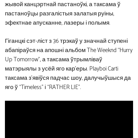
жывой канцэртнай пастаноўкі, а таксама ў
пастаноўцы разгалістыя залатыя руіны,
эфектнае апусканне, лазеры і полымя.
Гіганцкі сэт-ліст з 36 трэкаў у значнай ступені
абапіраўся на апошні альбом The Weeknd “Hurry
Up Tomorrow”, а таксама ўтрымліваў
матэрыялы з усёй яго кар’еры. Playboi Carti
таксама з’явіўся падчас шоу, далучыўшыся да
яго ў “Timeless” і “RATHER LIE”.