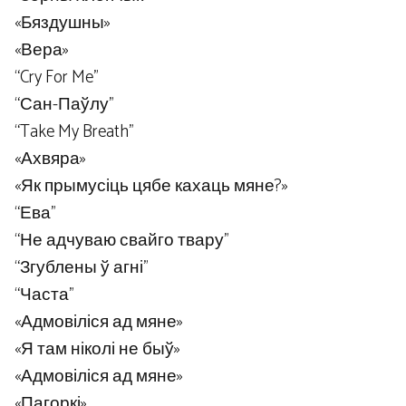
«Бяздушны»
«Вера»
“Cry For Me”
“Сан-Паўлу”
“Take My Breath”
«Ахвяра»
«Як прымусіць цябе кахаць мяне?»
“Ева”
“Не адчуваю свайго твару”
“Згублены ў агні”
“Часта”
«Адмовіліся ад мяне»
«Я там ніколі не быў»
«Адмовіліся ад мяне»
«Пагоркі»