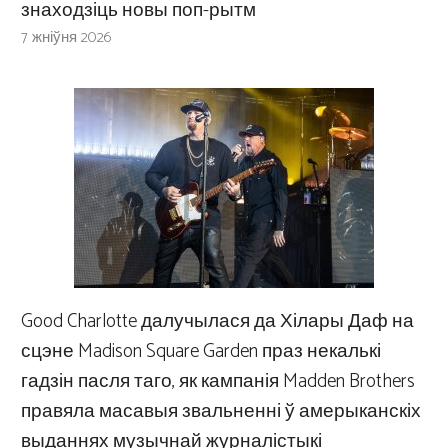
знаходзіць новы поп-рытм
7 жніўня 2026
Good Charlotte далучылася да Хілары Даф на
сцэне Madison Square Garden праз некалькі
гадзін пасля таго, як кампанія Madden Brothers
правяла масавыя звальненні ў амерыканскіх
выданнях музычнай журналістыкі