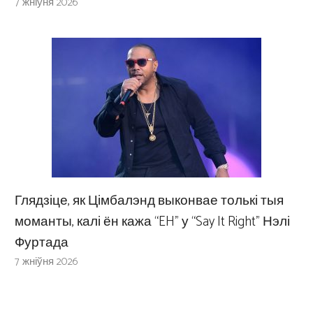
7 жніўня 2026
Глядзіце, як Цімбалэнд выконвае толькі тыя
моманты, калі ён кажа “EH” у “Say It Right” Нэлі
Фуртада
7 жніўня 2026