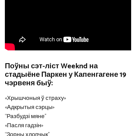
Поўны сэт-ліст Weeknd на
стадыёне Паркен у Капенгагене 19
чэрвеня быў:
«Хрышчоныя ў страху»
«Адкрытыя сэрцы»
“Разбудзі мяне”
«Пасля гадзін»
“Зорны хлопчык”