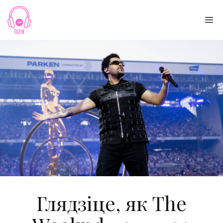
Skip
to
Me
content
Глядзіце, як The