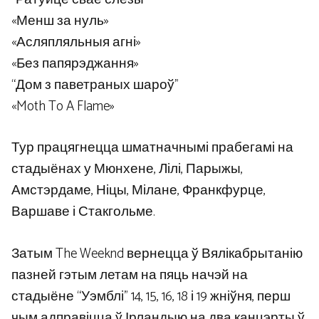
«Менш за нуль»
«Асляпляльныя агні»
«Без папярэджання»
“Дом з паветраных шароў”
«Moth To A Flame»
Тур працягнецца шматначнымі прабегамі на
стадыёнах у Мюнхене, Лілі, Парыжы,
Амстэрдаме, Ніцы, Мілане, Франкфурце,
Варшаве і Стакгольме.
Затым The Weeknd вернецца ў Вялікабрытанію
пазней гэтым летам на пяць начэй на
стадыёне “Уэмблі” 14, 15, 16, 18 і 19 жніўня, перш
чым адправіцца ў Ірландыю на два канцэрты ў