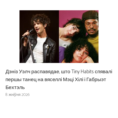
Дэніз Уэлч распавядае, што Tiny Habits спявалі
першы танец на вяселлі Мэці Хілі і Габрыэт
Бехтэль
8 жніўня 2026