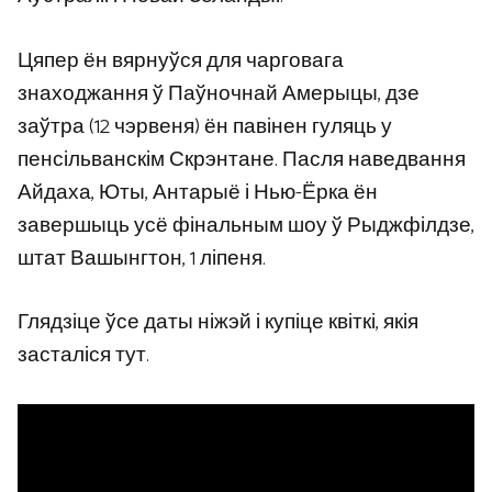
Цяпер ён вярнуўся для чарговага
знаходжання ў Паўночнай Амерыцы, дзе
заўтра (12 чэрвеня) ён павінен гуляць у
пенсільванскім Скрэнтане. Пасля наведвання
Айдаха, Юты, Антарыё і Нью-Ёрка ён
завершыць усё фінальным шоу ў Рыджфілдзе,
штат Вашынгтон, 1 ліпеня.
Глядзіце ўсе даты ніжэй і купіце квіткі, якія
засталіся тут.