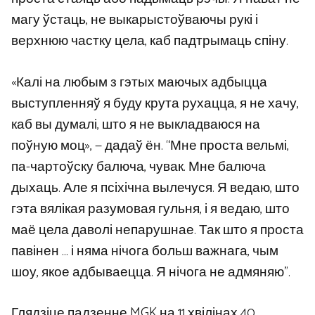
магу ўстаць, не выкарыстоўваючы рукі і
верхнюю частку цела, каб падтрымаць спіну.
«Калі на любым з гэтых маючых адбыцца
выступленняў я буду крута рухацца, я не хачу,
каб вы думалі, што я не выкладваюся на
поўную моц», — дадаў ён. “Мне проста вельмі,
па-чартоўску балюча, чувак. Мне балюча
дыхаць. Але я псіхічна вылечуся. Я ведаю, што
гэта вялікая разумовая гульня, і я ведаю, што
маё цела даволі непарушнае. Так што я проста
павінен … і няма нічога больш важнага, чым
шоу, якое адбываецца. Я нічога не адмяняю”.
Глядзіце падзенне MGK на 11 хвілінах 40