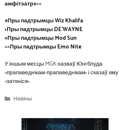
амфітэатр+^^
+Пры падтрымцы Wiz Khalifa
>Пры падтрымцы DE’WAYNE
=Пры падтрымцы Mod Sun
^^Пры падтрымцы Emo Nite
У іншым месцы MGK назваў Юнгблуда
«прапаведнікам-прапаведнікам» і сказаў яму
«заткніся».
Categories
Навіны