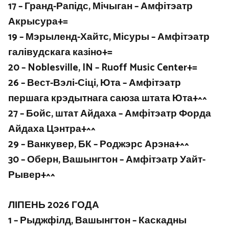
17 – Гранд-Рапідс, Мічыган – Амфітэатр
Акрысура+=
19 – Мэрыленд-Хайтс, Місуры – Амфітэатр
галівудскага казіно+=
20 – Noblesville, IN – Ruoff Music Center+=
26 – Вест-Вэлі-Сіці, Юта – Амфітэатр
першага крэдытнага саюза штата Юта+^^
27 – Бойс, штат Айдаха – Амфітэатр Форда
Айдаха Цэнтра+^^
29 – Ванкувер, БК – Роджэрс Арэна+^^
30 – Оберн, Вашынгтон – Амфітэатр Уайт-
Рывер+^^
ЛІПЕНЬ 2026 ГОДА
1 – Рыджфілд, Вашынгтон – Каскадны