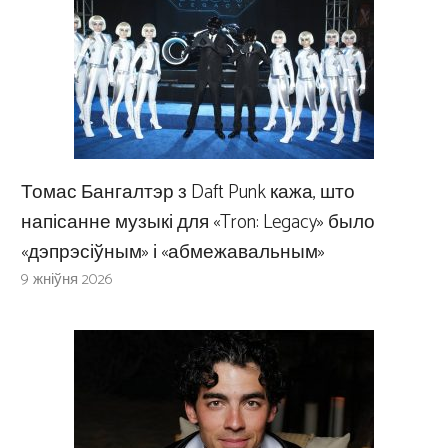
Томас Бангалтэр з Daft Punk кажа, што
напісанне музыкі для «Tron: Legacy» было
«дэпрэсіўным» і «абмежавальным»
9 жніўня 2026