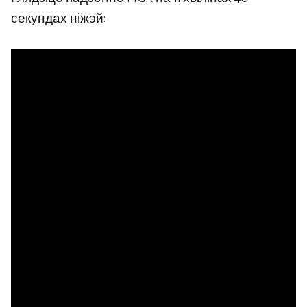
секундах ніжэй: