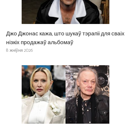
Джо Джонас кажа, што шукаў тэрапіі для сваіх
нізкіх продажаў альбомаў
8 жніўня 2026