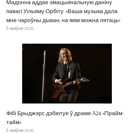
Мадонна аддае эмацыянальную даніну
павагі Уільяму Орбіту: «Ваша музыка дала
мне чароўны дыван, на якім можна лятаць»
8 жніўня 2026
Фібі Брыджэрс дэбютуе ў драме A24 «Прайм-
тайм»
8 жніўня 2026