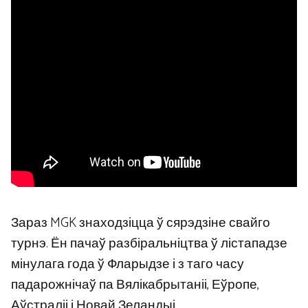
Зараз MGK знаходзіцца ў сярэдзіне свайго
турнэ. Ён пачаў разбіральніцтва ў лістападзе
мінулага года ў Фларыдзе і з таго часу
падарожнічаў па Вялікабрытаніі, Еўропе,
Аўстраліі і Новай Зеландыі.