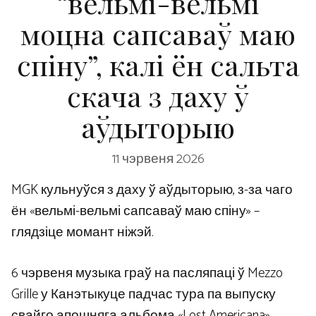
“вельмі-вельмі
моцна сапсаваў маю
спіну”, калі ён сальта
скача з даху ў
аўдыторыю
11 чэрвеня 2026
MGK кульнуўся з даху ў аўдыторыю, з-за чаго
ён «вельмі-вельмі сапсаваў маю спіну» –
глядзіце момант ніжэй.
6 чэрвеня музыка граў на пасляпаці ў Mezzo
Grille у Канэтыкуце падчас тура па выпуску
свайго апошняга альбома «Lost Americana».