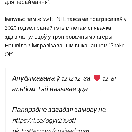
для пераймання”.
Імпульс паміж Swift і NFL таксама прагрэсаваў у
2025 годзе, і раней гэтым летам спявачка
здзівіла гульцоў у трэніровачным лагеры
Нэшвіла з імправізаваным выкананнем “Shake
Off”.
Апублікавана ў 12:12 12 -га.
12 -ы
альбом Тэй называецца …………
Папярэдне загадзя замову на
https://t.co/ogyv230otf
pic.twitter.com/guaieedzmm