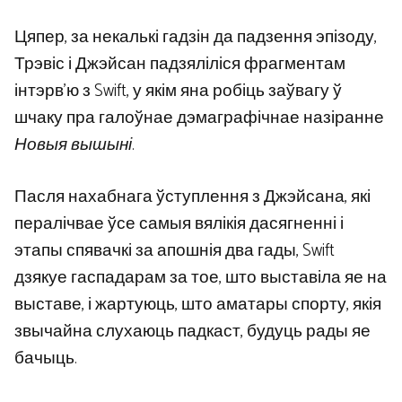
Цяпер, за некалькі гадзін да падзення эпізоду,
Трэвіс і Джэйсан падзяліліся фрагментам
інтэрв’ю з Swift, у якім яна робіць заўвагу ў
шчаку пра галоўнае дэмаграфічнае назіранне
Новыя вышыні
.
Пасля нахабнага ўступлення з Джэйсана, які
пералічвае ўсе самыя вялікія дасягненні і
этапы спявачкі за апошнія два гады, Swift
дзякуе гаспадарам за тое, што выставіла яе на
выставе, і жартуюць, што аматары спорту, якія
звычайна слухаюць падкаст, будуць рады яе
бачыць.