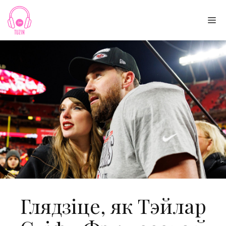
Skip
to
Me
content
Глядзіце, як Тэйлар