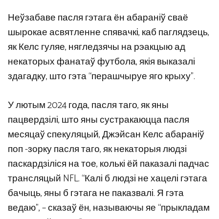
Неўзабаве пасля гэтага ён абараніў сваё
шырокае асвятленне спявачкі, каб паглядзець,
як Келс гуляе, нягледзячы на рэакцыю ад
некаторых фанатаў футбола, якія выказалі
здагадку, што гэта “перашчыруе яго крыху”.
У лютым 2024 года, пасля таго, як яны
пацвердзілі, што яны сустракаюцца пасля
месяцаў спекуляцый, Джэйсан Келс абараніў
поп -зорку пасля таго, як некаторыя людзі
паскардзіліся на тое, колькі ёй паказалі падчас
трансляцый NFL. “Калі б людзі не хацелі гэтага
бачыць, яны б гэтага не паказвалі. Я гэта
ведаю”, – сказаў ён, называючы яе “прыкладам