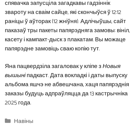
спявачка запусціла загадкавы гадзіннік
звароту на сваім сайце, які скончыўся ў 12:12
раніцы ў аўторак (12 жніўня). Адлічыўшы, сайт
паказаў тры пакеты папярэдняга замовы: вініл,
касету і кампакт-дыск з плакатам. Вы можаце
папярэдне замовіць сваю копію тут.
Яна пацвердзіла загаловак у кліпе з
Новыя
вышыні
падкаст. Дата вокладкі і даты выпуску
альбома яшчэ не абвешчана, хаця папярэднія
заказы будуць адпраўляцца да 13 кастрычніка
2025 года.
Categories
Навіны