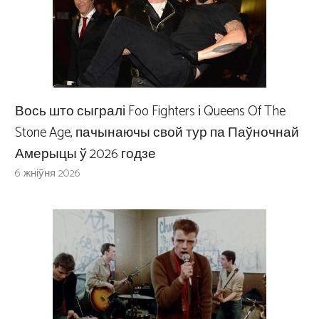
Вось што сыгралі Foo Fighters і Queens Of The
Stone Age, пачынаючы свой тур па Паўночнай
Амерыцы ў 2026 годзе
6 жніўня 2026