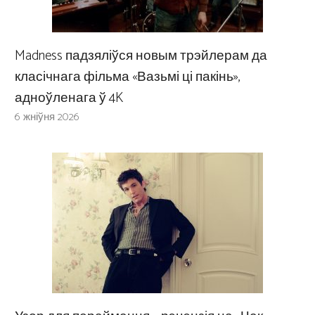
Madness падзяліўся новым трэйлерам да
класічнага фільма «Вазьмі ці пакінь»,
адноўленага ў 4K
6 жніўня 2026