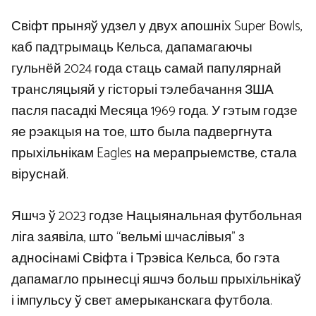
Свіфт прыняў удзел у двух апошніх Super Bowls,
каб падтрымаць Кельса, дапамагаючы
гульнёй 2024 года стаць самай папулярнай
трансляцыяй у гісторыі тэлебачання ЗША
пасля пасадкі Месяца 1969 года. У гэтым годзе
яе рэакцыя на тое, што была падвергнута
прыхільнікам Eagles на мерапрыемстве, стала
віруснай.
Яшчэ ў 2023 годзе Нацыянальная футбольная
ліга заявіла, што “вельмі шчаслівыя” з
адносінамі Свіфта і Трэвіса Кельса, бо гэта
дапамагло прынесці яшчэ больш прыхільнікаў
і імпульсу ў свет амерыканскага футбола.