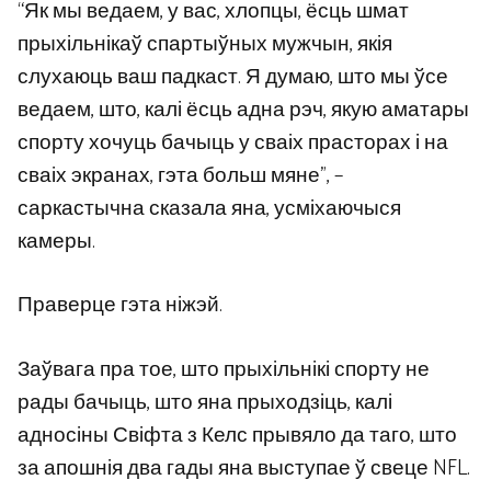
“Як мы ведаем, у вас, хлопцы, ёсць шмат
прыхільнікаў спартыўных мужчын, якія
слухаюць ваш падкаст. Я думаю, што мы ўсе
ведаем, што, калі ёсць адна рэч, якую аматары
спорту хочуць бачыць у сваіх прасторах і на
сваіх экранах, гэта больш мяне”, –
саркастычна сказала яна, усміхаючыся
камеры.
Праверце гэта ніжэй.
Заўвага пра тое, што прыхільнікі спорту не
рады бачыць, што яна прыходзіць, калі
адносіны Свіфта з Келс прывяло да таго, што
за апошнія два гады яна выступае ў свеце NFL.