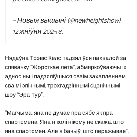
– Новыя вышыні (@newheightshow)
12 жніўня 2025 г.
Нядаўна Трэвіс Келс падзяліўся пахвалой за
спявачку “Жорсткае лета”, абмяркоўваючы іх
адносіны і падзяліўшыся сваім захапленнем
сваімі эпічнымі, трохгадзіннымі сцэнічнымі
шоу “Эра-тур”.
“Магчыма, яна не думае пра сябе як пра
спартсмена. Яна ніколі нікому не скажа, што
яна спартсмен. Але я бачыў, што перажывае”,