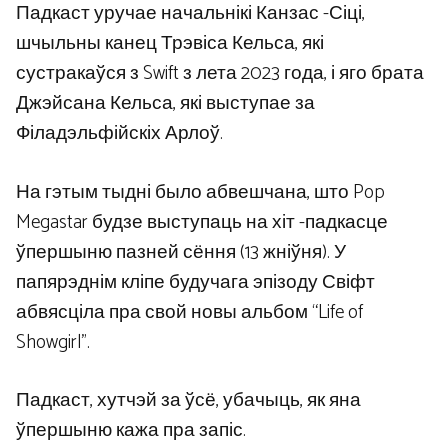
Падкаст уручае начальнікі Канзас -Сіці,
шчыльны канец Трэвіса Кельса, які
сустракаўся з Swift з лета 2023 года, і яго брата
Джэйсана Кельса, які выступае за
Філадэльфійскіх Арлоў.
На гэтым тыдні было абвешчана, што Pop
Megastar будзе выступаць на хіт -падкасце
ўпершыню пазней сёння (13 жніўня). У
папярэднім кліпе будучага эпізоду Свіфт
абвясціла пра свой новы альбом “Life of
Showgirl”.
Падкаст, хутчэй за ўсё, убачыць, як яна
ўпершыню кажа пра запіс.