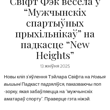
Свіфт Фэк весела ў
“Мужчынскіх
спартыўных
прыхільнікаў” на
падкасце “New
Heights”
13 жніўня 2025
Новы кліп з’яўлення Тэйлара Свіфта на
Новыя
вышыні
Падкаст падзяліўся, паказваючы поп
-зорку, якая забаўляецца на “мужчынскіх
аматараў спорту”. Праверце гэта ніжэй.