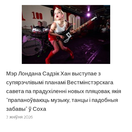
Мэр Лондана Садзік Хан выступае з
супярэчлівымі планамі Вестмінстэрскага
савета па прадухіленні новых пляцовак, якія
“прапаноўваюць музыку, танцы і падобныя
забавы” ў Соха
7 жніўня 2026