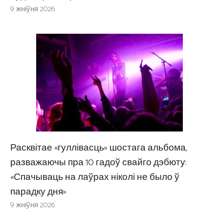
9 жніўня 2026
Расквітае «гуллівасць» шостага альбома,
разважаючы пра 10 гадоў свайго дэбюту:
«Спачываць на лаўрах ніколі не было ў
парадку дня»
9 жніўня 2026