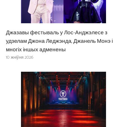
Джазавы фестываль у Лос-Анджэлесе з
удзелам Джона Леджэнда, Джанель Монэ і
многіх іншых адменены
10 жніўня 2026