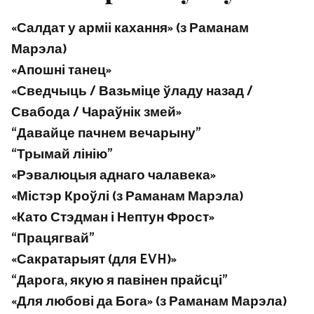
«Салдат у арміі кахання» (з Раманам
Марэла)
«Апошні танец»
«Сведчыць / Вазьміце ўладу назад /
Свабода / Чараўнік змей»
“Давайце пачнем вечарыну”
“Трымай лінію”
«Рэвалюцыя аднаго чалавека»
«Містэр Кроўлі (з Раманам Марэла)
«Като Стэдман і Нептун Фрост»
“Працягвай”
«Сакратарыят (для EVH)»
“Дарога, якую я павінен прайсці”
«Для любові да Бога» (з Раманам Марэла)