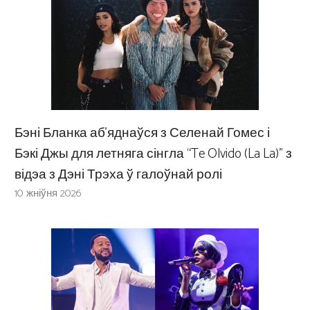
Бэні Бланка аб’яднаўся з Селенай Гомес і
Бэкі Джы для летняга сінгла “Te Olvido (La La)” з
відэа з Дэні Трэха ў галоўнай ролі
10 жніўня 2026