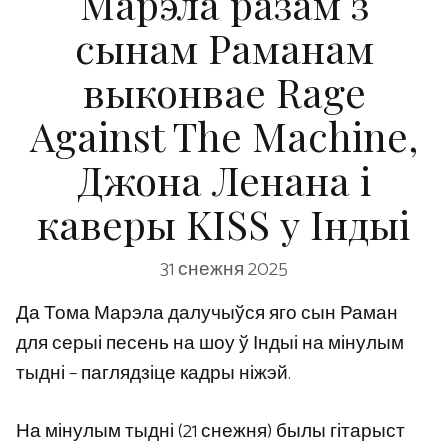
Марэла разам з
сынам Раманам
выконвае Rage
Against The Machine,
Джона Ленана і
каверы KISS у Індыі
31 снежня 2025
Да Тома Марэла далучыўся яго сын Раман
для серыі песень на шоу ў Індыі на мінулым
тыдні – паглядзіце кадры ніжэй.
На мінулым тыдні (21 снежня) былы гітарыст