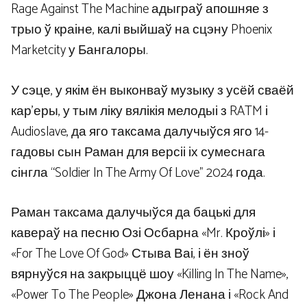
Rage Against The Machine адыграў апошняе з
трыо ў краіне, калі выйшаў на сцэну Phoenix
Marketcity у Бангалоры.
У сэце, у якім ён выконваў музыку з усёй сваёй
кар’еры, у тым ліку вялікія мелодыі з RATM і
Audioslave, да яго таксама далучыўся яго 14-
гадовы сын Раман для версіі іх сумеснага
сінгла “Soldier In The Army Of Love” 2024 года.
Раман таксама далучыўся да бацькі для
кавераў на песню Озі Осбарна «Mr. Кроўлі» і
«For The Love Of God» Стыва Ваі, і ён зноў
вярнуўся на закрыццё шоу «Killing In The Name»,
«Power To The People» Джона Ленана і «Rock And