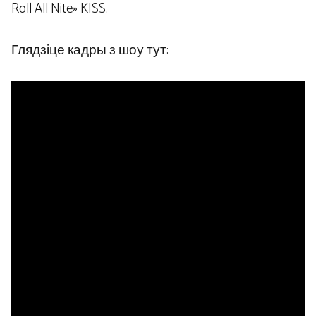
Roll All Nite» KISS.
Глядзіце кадры з шоу тут: