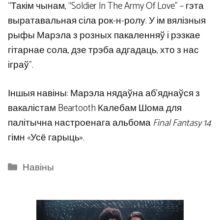
“Такім чынам, “Soldier In The Army Of Love” – ​​гэта
выратавальная сіла рок-н-ролу. У ім вялізныя
рыфы Марэла з розных пакаленняў і рэзкае
гітарнае сола, дзе трэба адгадаць, хто з нас
іграў”.
Іншыя навіны: Марэла нядаўна аб’яднаўся з
вакалістам Beartooth Калебам Шома для
палітычна настроенага альбома
Final Fantasy 14
гімн «Усё гарыць».
Categories
Навіны