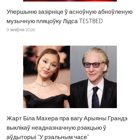
Упершыню зазірніце ў асноўную абноўленую
музычную пляцоўку Лідса TESTBED
9 жніўня 2026
Жарт Біла Махера пра вагу Арыяны Грандэ
выклікаў неадназначную рэакцыю ў
аўдыторыі “У рэальным часе”