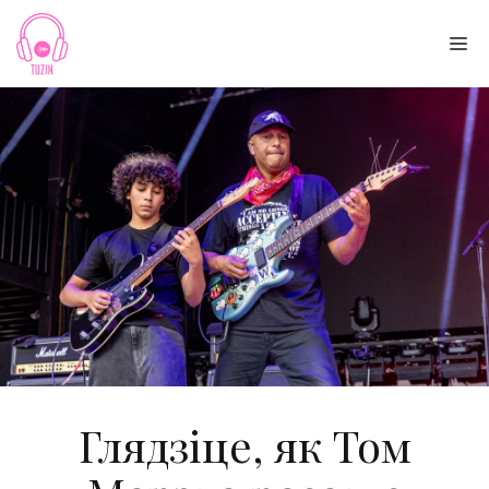
Skip
to
Me
content
Глядзіце, як Том