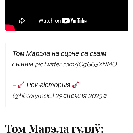
Том Марэла на сцэне са сваім
сынам
pic.twitter.com/jOgGG5XNMO
—
Рок-гісторыя
(@historyrock_)
29 снежня 2025 г
Том Марэла гуляў: