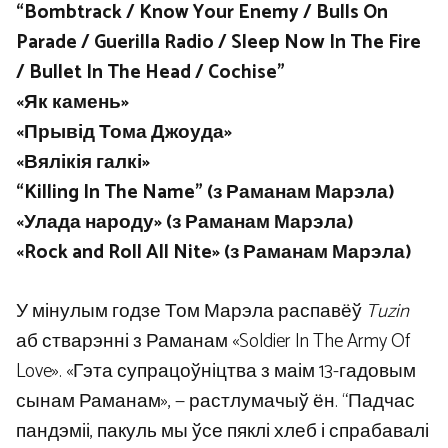
“Bombtrack / Know Your Enemy / Bulls On
Parade / Guerilla Radio / Sleep Now In The Fire
/ Bullet In The Head / Cochise”
«Як камень»
«Прывід Тома Джоуда»
«Вялікія галкі»
“Killing In The Name” (з Раманам Марэла)
«Улада народу» (з Раманам Марэла)
«Rock and Roll All Nite» (з Раманам Марэла)
У мінулым годзе Том Марэла распавёў
Tuzin
аб стварэнні з Раманам «Soldier In The Army Of
Love». «Гэта супрацоўніцтва з маім 13-гадовым
сынам Раманам», — растлумачыў ён. “Падчас
пандэміі, пакуль мы ўсе пяклі хлеб і спрабавалі