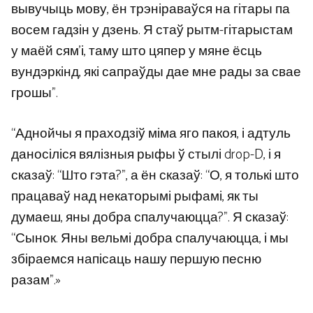
вывучыць мову, ён трэніраваўся на гітары па
восем гадзін у дзень. Я стаў рытм-гітарыстам
у маёй сям’і, таму што цяпер у мяне ёсць
вундэркінд, які сапраўды дае мне рады за свае
грошы”.
“Аднойчы я праходзіў міма яго пакоя, і адтуль
даносіліся вялізныя рыфы ў стылі drop-D, і я
сказаў: “Што гэта?”, а ён сказаў: “О, я толькі што
працаваў над некаторымі рыфамі, як ты
думаеш, яны добра спалучаюцца?”. Я сказаў:
“Сынок. Яны вельмі добра спалучаюцца, і мы
збіраемся напісаць нашу першую песню
разам”.»