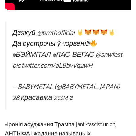
Дзякуй
@bmthofficial
Да сустрэчы ў чэрвені!!!
#БЭЙМІТАЛ
#ЛАС-ВЕГАС
@snwfest
pic.twitter.com/aLBbvVq2wH
— BABYMETAL (@BABYMETAL_JAPAN)
28 красавіка 2024 г
«Іронія асуджэння Трампа [anti-fascist union]
АНТЫФА і жаданне называць іх