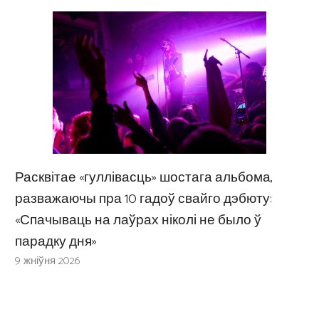
Расквітае «гуллівасць» шостага альбома,
разважаючы пра 10 гадоў свайго дэбюту:
«Спачываць на лаўрах ніколі не было ў
парадку дня»
9 жніўня 2026