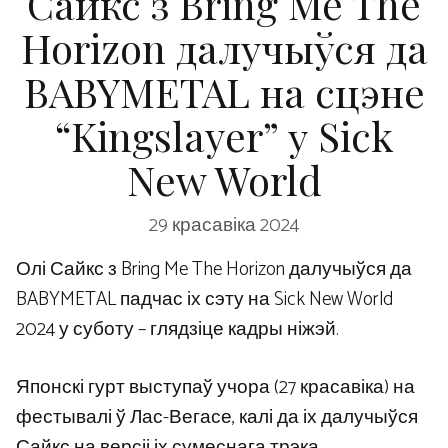
Сайкс з Bring Me The
Horizon далучыўся да
BABYMETAL на сцэне
“Kingslayer” у Sick
New World
29 красавіка 2024
Олі Сайкс з Bring Me The Horizon далучыўся да
BABYMETAL падчас іх сэту на Sick New World
2024 у суботу – глядзіце кадры ніжэй.
Японскі гурт выступаў учора (27 красавіка) на
фестывалі ў Лас-Вегасе, калі да іх далучыўся
Сайкс на версіі іх сумеснага трэка.