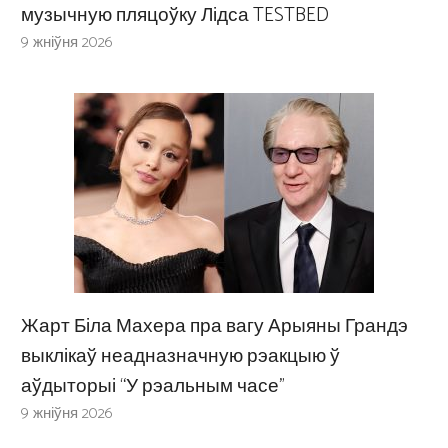
музычную пляцоўку Лідса TESTBED
9 жніўня 2026
Жарт Біла Махера пра вагу Арыяны Грандэ
выклікаў неадназначную рэакцыю ў
аўдыторыі “У рэальным часе”
9 жніўня 2026