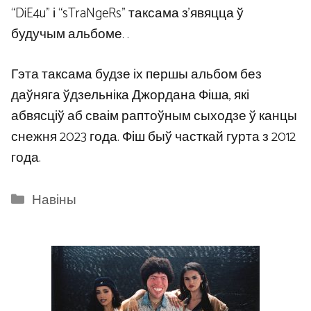
“DiE4u” і “sTraNgeRs” таксама з'явяцца ў
будучым альбоме. .
Гэта таксама будзе іх першы альбом без
даўняга ўдзельніка Джордана Фіша, які
абвясціў аб сваім раптоўным сыходзе ў канцы
снежня 2023 года. Фіш быў часткай гурта з 2012
года.
Categories
Навіны