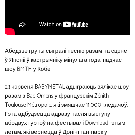
Абедзве групы сыгралі песню разам на сцэне
ў Японіі ў кастрычніку мінулага года, падчас
шоу BMTH у Кобе.
23 чэрвеня BABYMETAL адыграюць вялікае шоу
разам з Bad Omens у французскім Zénith
Toulouse Métropole, які змяшчае 11 000 гледачоў.
Гэта адбудзецца адразу пасля выступу
абодвух гуртоў на фестывалі Download гэтым
летам, які вернецца ў Донінгтан-парк у