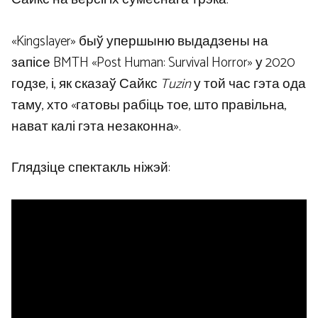
«Kingslayer» быў упершыню выдадзены на
запісе BMTH «Post Human: Survival Horror» у 2020
годзе, і, як сказаў Сайкс
Tuzin
у той час гэта ода
таму, хто «гатовы рабіць тое, што правільна,
нават калі гэта незаконна».
Глядзіце спектакль ніжэй: