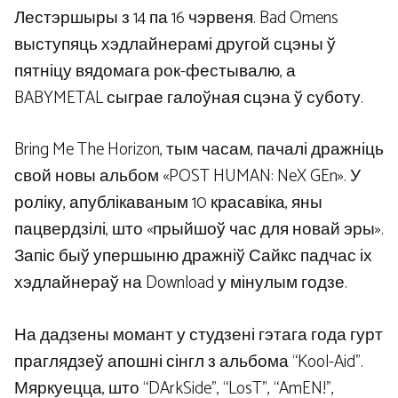
Лестэршыры з 14 па 16 чэрвеня. Bad Omens
выступяць хэдлайнерамі другой сцэны ў
пятніцу вядомага рок-фестывалю, а
BABYMETAL сыграе галоўная сцэна ў суботу.
Bring Me The Horizon, тым часам, пачалі дражніць
свой новы альбом «POST HUMAN: NeX GEn». У
роліку, апублікаваным 10 красавіка, яны
пацвердзілі, што «прыйшоў час для новай эры».
Запіс быў упершыню дражніў Сайкс падчас іх
хэдлайнераў на Download у мінулым годзе.
На дадзены момант у студзені гэтага года гурт
праглядзеў апошні сінгл з альбома “Kool-Aid”.
Мяркуецца, што “DArkSide”, “LosT”, “AmEN!”,