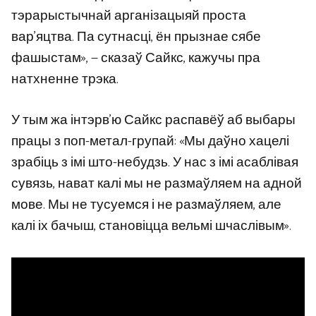
тэрарыстычнай арганізацыяй проста
вар'яцтва. Па сутнасці, ён прызнае сябе
фашыстам», — сказаў Сайкс, кажучы пра
натхненне трэка.
У тым жа інтэрв'ю Сайкс распавёў аб выбары
працы з поп-метал-групай: «Мы даўно хацелі
зрабіць з імі што-небудзь. У нас з імі асаблівая
сувязь, нават калі мы не размаўляем на адной
мове. Мы не тусуемся і не размаўляем, але
калі іх бачыш, становіцца вельмі шчаслівым».