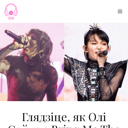
Skip
to
Me
content
Глядзіце, як Олі