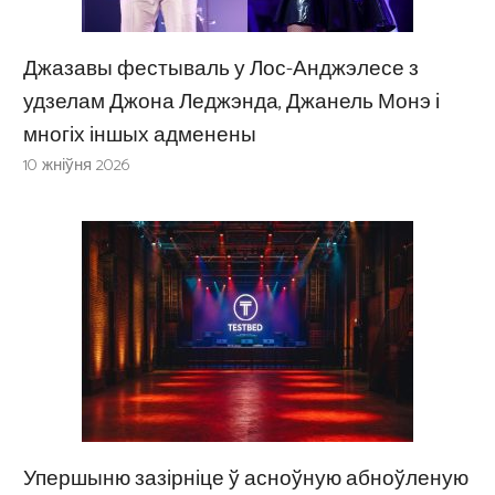
Джазавы фестываль у Лос-Анджэлесе з
удзелам Джона Леджэнда, Джанель Монэ і
многіх іншых адменены
10 жніўня 2026
Упершыню зазірніце ў асноўную абноўленую