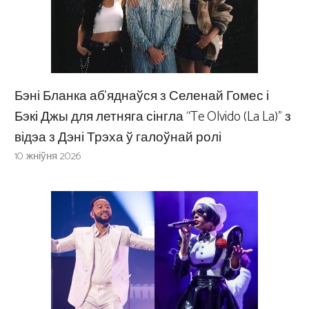
Бэні Бланка аб’яднаўся з Селенай Гомес і
Бэкі Джы для летняга сінгла “Te Olvido (La La)” з
відэа з Дэні Трэха ў галоўнай ролі
10 жніўня 2026