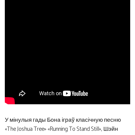
У мінулыя гады Бона іграў класічную песню
«The Joshua Tree» «Running To Stand Still», Шэйн