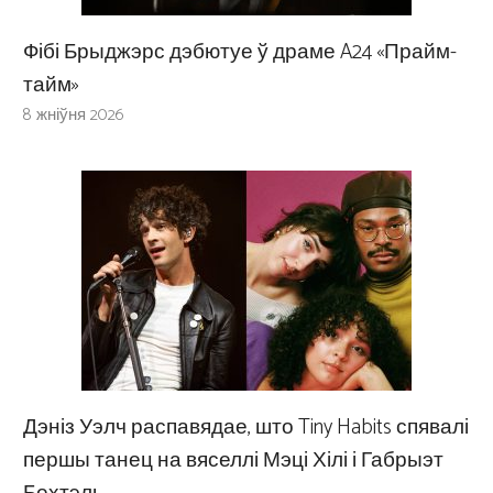
Фібі Брыджэрс дэбютуе ў драме A24 «Прайм-
тайм»
8 жніўня 2026
Дэніз Уэлч распавядае, што Tiny Habits спявалі
першы танец на вяселлі Мэці Хілі і Габрыэт