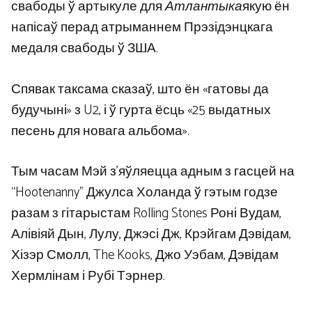
свабоды ў артыкуле для
Атлантыка
якую ён
напісаў перад атрыманнем Прэзідэнцкага
медаля свабоды ў ЗША.
Спявак таксама сказаў, што ён «гатовы да
будучыні» з U2, і ў гурта ёсць «25 выдатных
песень для новага альбома».
Тым часам Мэй з’яўляецца адным з гасцей на
“Hootenanny” Джулса Холанда ў гэтым годзе
разам з гітарыстам Rolling Stones Роні Вудам,
Алівіяй Дын, Лулу, Джэсі Дж, Крэйгам Дэвідам,
Хізэр Смолл, The Kooks, Джо Уэбам, Дэвідам
Хермлінам і Рубі Тэрнер.