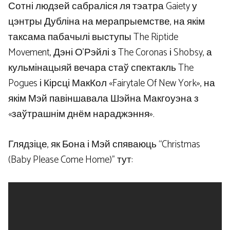
Сотні людзей сабраліся ля тэатра Gaiety у
цэнтры Дубліна на мерапрыемстве, на якім
таксама пабачылі выступы The Riptide
Movement, Дэні О’Рэйлі з The Coronas і Shobsy, а
кульмінацыяй вечара стаў спектакль The
Pogues і Кірсці МакКол «Fairytale Of New York», на
якім Мэй павіншавала Шэйна Макгоуэна з
«заўтрашнім днём нараджэння».
Глядзіце, як Бона і Мэй спяваюць “Christmas
(Baby Please Come Home)” тут: