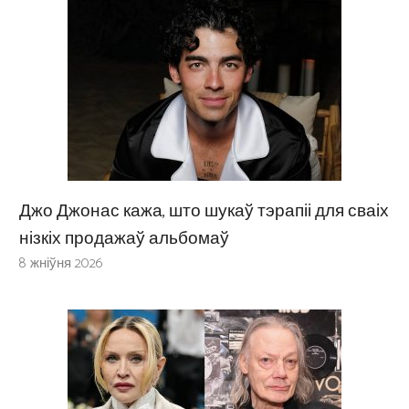
Джо Джонас кажа, што шукаў тэрапіі для сваіх
нізкіх продажаў альбомаў
8 жніўня 2026