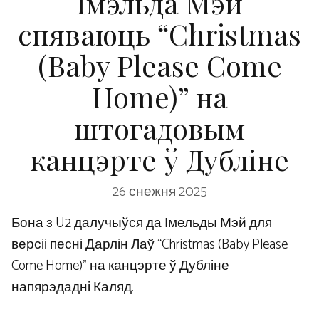
Імэльда Мэй
спяваюць “Christmas
(Baby Please Come
Home)” на
штогадовым
канцэрте ў Дубліне
26 снежня 2025
Бона з U2 далучыўся да Імельды Мэй для
версіі песні Дарлін Лаў “Christmas (Baby Please
Come Home)” на канцэрте ў Дубліне
напярэдадні Каляд.