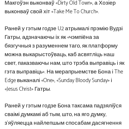
Макгоўэн выконваў «Dirty Old Town», а Хозіер
выконваў свой хіт «Take Me To Church».
Раней у гэтым годзе U2 атрымалі прэмію Вудзі
Гатры, адзначаючы іх як «чэмпіёна за
бязгучныя з разуменнем таго, як платформу
можна выкарыстоўваць, каб асвятліць наш
свет, паказваючы нам, што трэба выправіць і як
гэта выправіць». На мерапрыемстве Бона і The
Edge выканалі «One», «Sunday Bloody Sunday» і
«Jesus Christ» Гатры.
Раней у гэтым годзе Бона таксама падзяліўся
сваімі думкамі аб тым, што, на яго думку,
з’яўляецца найлепшым спосабам дасягнення