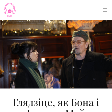
Skip
to
Me
content
Глядзіце, як Бона і