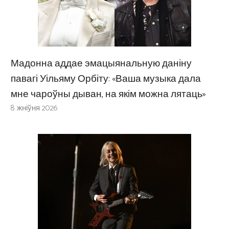
Мадонна аддае эмацыянальную даніну
павагі Уільяму Орбіту: «Ваша музыка дала
мне чароўны дыван, на якім можна лятаць»
8 жніўня 2026