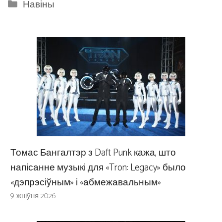
Categories
Навіны
Томас Бангалтэр з Daft Punk кажа, што
напісанне музыкі для «Tron: Legacy» было
«дэпрэсіўным» і «абмежавальным»
9 жніўня 2026