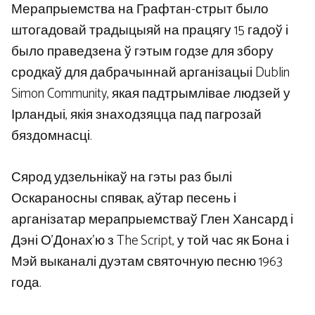
Мерапрыемства на Графтан-стрыт было
штогадовай традыцыяй на працягу 15 гадоў і
было праведзена ў гэтым годзе для збору
сродкаў для дабрачыннай арганізацыі Dublin
Simon Community, якая падтрымлівае людзей у
Ірландыі, якія знаходзяцца пад пагрозай
бяздомнасці.
Сярод удзельнікаў на гэты раз былі
Оскараносны спявак, аўтар песень і
арганізатар мерапрыемстваў Глен Хансард і
Дэні О’Донах’ю з The Script, у той час як Бона і
Мэй выканалі дуэтам святочную песню 1963
года.