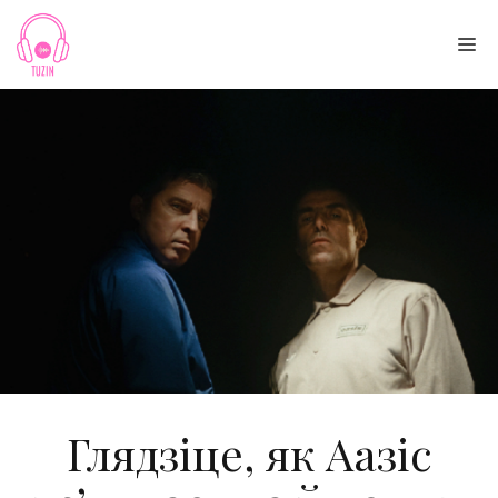
Skip
to
Me
content
Глядзіце, як Аазіс