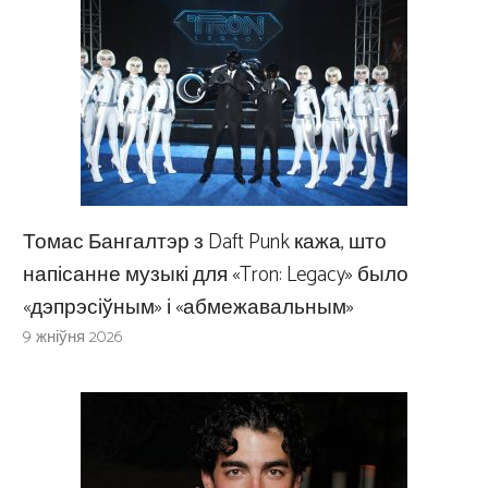
Томас Бангалтэр з Daft Punk кажа, што
напісанне музыкі для «Tron: Legacy» было
«дэпрэсіўным» і «абмежавальным»
9 жніўня 2026