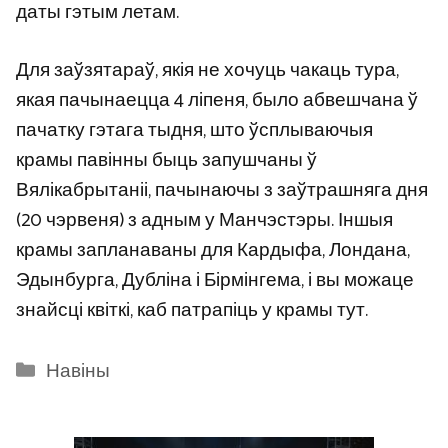
даты гэтым летам.
Для заўзятараў, якія не хочуць чакаць тура,
якая пачынаецца 4 ліпеня, было абвешчана ў
пачатку гэтага тыдня, што ўсплываючыя
крамы павінны быць запушчаны ў
Вялікабрытаніі, пачынаючы з заўтрашняга дня
(20 чэрвеня) з адным у Манчэстэры. Іншыя
крамы запланаваны для Кардыфа, Лондана,
Эдынбурга, Дубліна і Бірмінгема, і вы можаце
знайсці квіткі, каб патрапіць у крамы
тут
.
Categories
Навіны