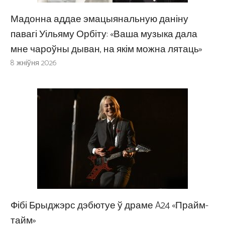
Мадонна аддае эмацыянальную даніну
павагі Уільяму Орбіту: «Ваша музыка дала
мне чароўны дыван, на якім можна лятаць»
8 жніўня 2026
Фібі Брыджэрс дэбютуе ў драме A24 «Прайм-
тайм»