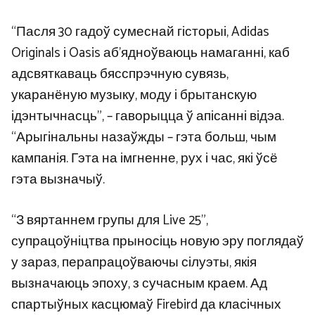
“Пасля 30 гадоў сумеснай гісторыі, Adidas
Originals і Oasis аб’ядноўваюць намаганні, каб
адсвяткаваць бясспрэчную сувязь,
укаранёную музыку, моду і брытанскую
ідэнтычнасць”, – гаворыцца ў апісанні відэа.
“Арыгінальны назаўжды – гэта больш, чым
кампанія. Гэта на імгненне, рух і час, які ўсё
гэта вызначыў.
“З вяртаннем групы для Live 25”,
супрацоўніцтва прыносіць новую эру поглядаў
у зараз, перапрацоўваючы сілуэты, якія
вызначаюць эпоху, з сучасным краем. Ад
спартыўных касцюмаў Firebird да класічных