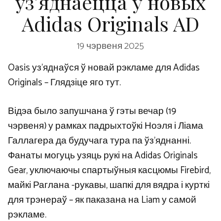
уз’яднаецца ў новых
Adidas Originals AD
19 чэрвеня 2025
Oasis уз’яднаўся ў новай рэкламе для Adidas
Originals – Глядзіце яго тут.
Відэа было запушчана ў гэты вечар (19
чэрвеня) у рамках падрыхтоўкі Ноэля і Ліама
Галлагера да будучага тура па ўз’яднанні.
Фанаты могуць узяць рукі на Adidas Originals
Gear, уключаючы спартыўныя касцюмы Firebird,
майкі Раглана -рукавы, шапкі для вядра і курткі
для трэнераў – як паказана на Liam у самой
рэкламе.