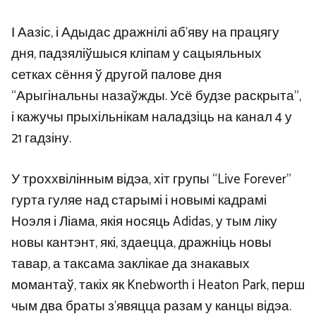
І Аазіс, і Адыдас дражнілі аб’яву на працягу
дня, падзяліўшыся кліпам у сацыяльных
сетках сёння ў другой палове дня
“Арыгінальны назаўжды. Усё будзе раскрыта”,
і кажучы прыхільнікам наладзіць на канал 4 у
21 гадзіну.
У троххвілінным відэа, хіт групы “Live Forever”
гурта гуляе над старымі і новымі кадрамі
Ноэля і Ліама, якія носяць Adidas, у тым ліку
новы кантэнт, які, здаецца, дражніць новы
тавар, а таксама заклікае да знакавых
момантаў, такіх як Knebworth і Heaton Park, перш
чым два браты з’явяцца разам у канцы відэа.