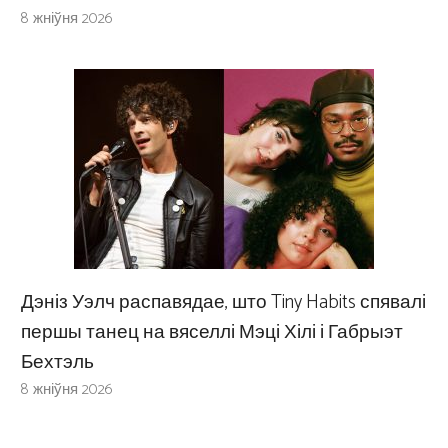
8 жніўня 2026
Дэніз Уэлч распавядае, што Tiny Habits спявалі
першы танец на вяселлі Мэці Хілі і Габрыэт
Бехтэль
8 жніўня 2026