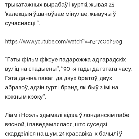
трыкатажных вырабаў і курткі, жывая 25
‘калекцыя ўшаноўвае мінулае, жывучы ў
сучаснасці “.
https://www.youtube.com/watch?v=n3r7c0oh9og
“Гэты фільм фіксуе падарожжа ад гарадскіх
вуліц на стадыёны”, “90 -я гады да гэтага часу.
Гэта даніна павагі да двух братоў, двух
абразоў, адзін гурт і брэнд, які быў з імі на
кожным кроку”.
Ліам і Ноэль здымалі відэа ў лонданскім пабе
вясной, і паведамлялася, што суседзі
скардзіліся на шум. 24 красавіка іх бачылі ў