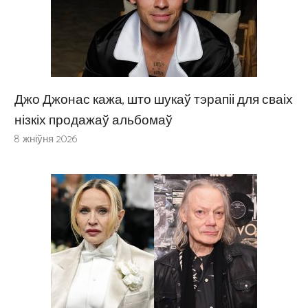
Джо Джонас кажа, што шукаў тэрапіі для сваіх
нізкіх продажаў альбомаў
8 жніўня 2026