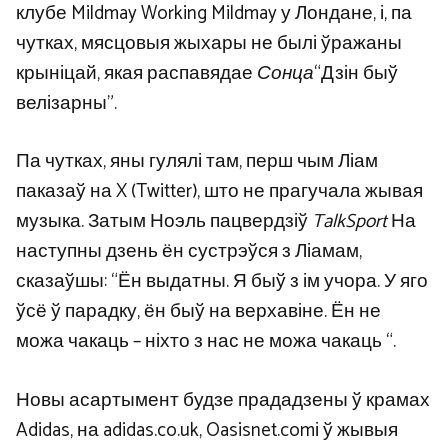
клубе Mildmay Working Mildmay у Лондане, і, па
чутках, мясцовыя жыхары не былі ўражаны
крыніцай, якая распавядае
Сонца
“Дзін быў
велізарны”.
Па чутках, яны гулялі там, перш чым Ліам
паказаў на X (Twitter), што не прагучала жывая
музыка. Затым Ноэль пацвердзіў
TalkSport
На
наступны дзень ён сустрэўся з Ліамам,
сказаўшы: “
Ён выдатны. Я быў з ім учора. У яго
ўсё ў парадку, ён быў на верхавіне. Ён не
можа чакаць – ніхто з нас не можа чакаць “.
Новы асартымент будзе прададзены ў крамах
Adidas, на
adidas.co.uk
,
Oasisnet.com
і ў жывыя