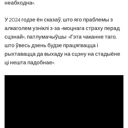
неабходна».
У 2024 годзе ён сказаў, што яго праблемы з
алкаголем узніклі з-за «моцнага страху перад
сцэнай», патлумачыўшы: «Гэта чаканне таго,
што ўвесь дзень будзе працягвацца і
рыхтавацца да выхаду на сцэну на стадыёне
ці нешта падобнае».