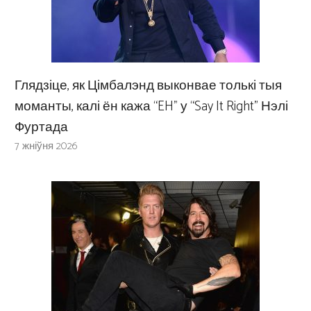
Глядзіце, як Цімбалэнд выконвае толькі тыя
моманты, калі ён кажа “EH” у “Say It Right” Нэлі
Фуртада
7 жніўня 2026