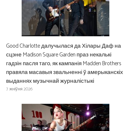
Good Charlotte далучылася да Хілары Даф на
сцэне Madison Square Garden праз некалькі
гадзін пасля таго, як кампанія Madden Brothers
правяла масавыя звальненні ў амерыканскіх
выданнях музычнай журналістыкі
7 жніўня 2026