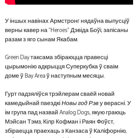
У іншых навінах Армстронг нядаўна выпусціў
верны кавер на “Heroes” Дэвіда Боўі, запісаны
разам з яго сынам Якабам.
Green Day таксама збіраюцца правесці
цырымонію адкрыцця Суперкубка ў сваім
доме ў Bay Area ў наступным месяцы.
Гурт падзяліўся трэйлерам сваёй новай
камедыйнай паездкі
Новы год Рэв
у верасні. У
ім група пад назвай Analog Dogs, якую граюць
Мэйсан Тэмз, Кілр Кофман і Раян Фоўст,
збіраецца праехаць з Канзаса ў Каліфорнію,