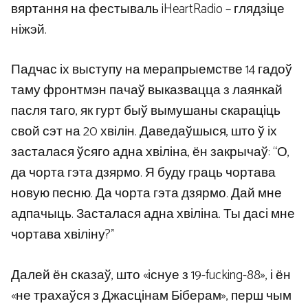
вяртання на фестываль iHeartRadio – глядзіце
ніжэй.
Падчас іх выступу на мерапрыемстве 14 гадоў
таму фронтмэн пачаў выказвацца з лаянкай
пасля таго, як гурт быў вымушаны скараціць
свой сэт на 20 хвілін. Даведаўшыся, што ў іх
засталася ўсяго адна хвіліна, ён закрычаў: “О,
да чорта гэта дзярмо. Я буду граць чортава
новую песню. Да чорта гэта дзярмо. Дай мне
адпачыць. Засталася адна хвіліна. Ты дасі мне
чортава хвіліну?”
Далей ён сказаў, што «існуе з 19-fucking-88», і ён
«не трахаўся з Джасцінам Біберам», перш чым