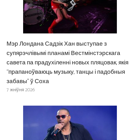
Мэр Лондана Садзік Хан выступае з
супярэчлівымі планамі Вестмінстэрскага
савета па прадухіленні новых пляцовак, якія
“прапаноўваюць музыку, танцы і падобныя
забавы” ў Соха
7 жніўня 2026