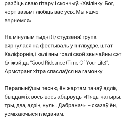
разбіць сваю гітару і скончыў: «Хвілінку. Бог,
чорт вазьмі, любіць вас усіх. Мы яшчэ
вернемся».
На мінулым тыдні (17 студзеня) група
вярнулася на фестываль у Інглвудзе, штат
Каліфорнія, і калі яны гралі свой звычайны сэт
бліжэй да “Good Riddance (Time Of Your Life)”,
Армстранг хітра спаслаўся на гамонку.
Перапыніўшы песню, ён жартам пачаў адлік,
быццам іх вось-вось абарвуць. «Пяць, чатыры,
тры, два, адзін, нуль… Дабранач», — сказаў ён,
усміхаючыся гледачам.