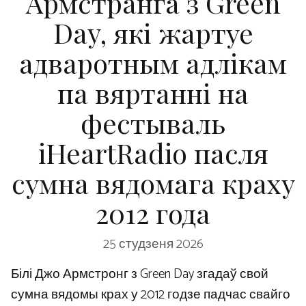
Армстранга з Green
Day, які жартуе
адваротным адлікам
па вяртанні на
фестываль
iHeartRadio пасля
сумна вядомага краху
2012 года
25 студзеня 2026
Білі Джо Армстронг з Green Day згадаў свой
сумна вядомы крах у 2012 годзе падчас свайго