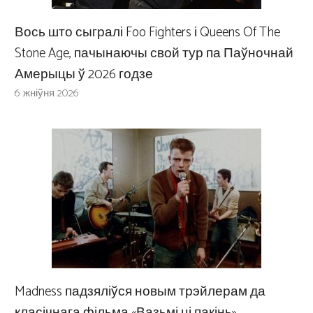
Вось што сыгралі Foo Fighters і Queens Of The
Stone Age, пачынаючы свой тур па Паўночнай
Амерыцы ў 2026 годзе
6 жніўня 2026
Madness падзяліўся новым трэйлерам да
класічнага фільма «Вазьмі ці пакінь»,