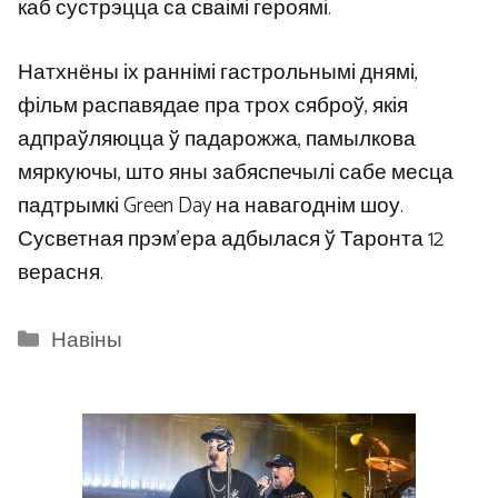
каб сустрэцца са сваімі героямі.
Натхнёны іх раннімі гастрольнымі днямі,
фільм распавядае пра трох сяброў, якія
адпраўляюцца ў падарожжа, памылкова
мяркуючы, што яны забяспечылі сабе месца
падтрымкі Green Day на навагоднім шоу.
Сусветная прэм’ера адбылася ў Таронта 12
верасня.
Categories
Навіны