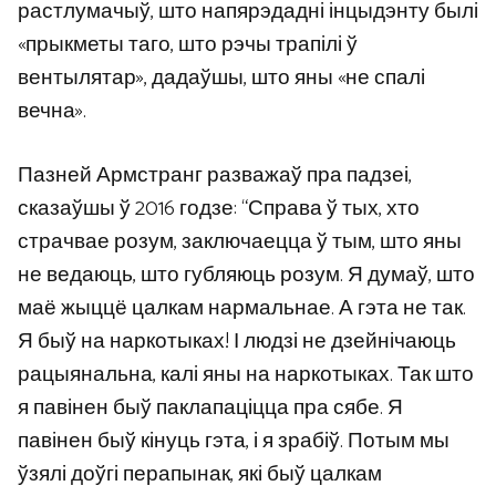
растлумачыў, што напярэдадні інцыдэнту былі
«прыкметы таго, што рэчы трапілі ў
вентылятар», дадаўшы, што яны «не спалі
вечна».
Пазней Армстранг разважаў пра падзеі,
сказаўшы ў 2016 годзе: “Справа ў тых, хто
страчвае розум, заключаецца ў тым, што яны
не ведаюць, што губляюць розум. Я думаў, што
маё жыццё цалкам нармальнае. А гэта не так.
Я быў на наркотыках! І людзі не дзейнічаюць
рацыянальна, калі яны на наркотыках. Так што
я павінен быў паклапаціцца пра сябе. Я
павінен быў кінуць гэта, і я зрабіў. Потым мы
ўзялі доўгі перапынак, які быў цалкам