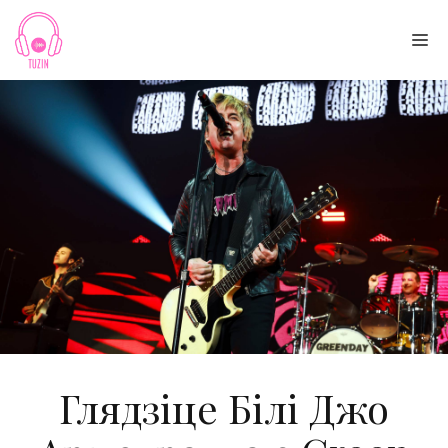
Skip
to
Me
content
Глядзіце Білі Джо