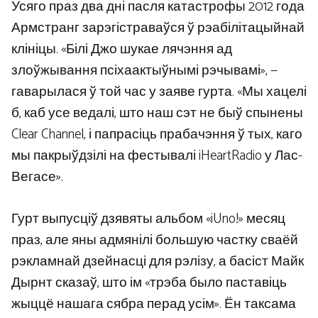
Усяго праз два дні пасля катастрофы 2012 года
Армстранг зарэгістраваўся ў рэабілітацыйнай
клініцы. «Білі Джо шукае лячэння ад
злоўжывання псіхаактыўнымі рэчывамі», —
гаварылася ў той час у заяве гурта. «Мы хацелі
б, каб усе ведалі, што наш сэт не быў спынены
Clear Channel, і папрасіць прабачэння ў тых, каго
мы пакрыўдзілі на фестывалі iHeartRadio у Лас-
Вегасе».
Гурт выпусціў дзявяты альбом «iUno!» месяц
праз, але яны адмянілі большую частку сваёй
рэкламнай дзейнасці для рэлізу, а басіст Майк
Дырнт сказаў, што ім «трэба было паставіць
жыццё нашага сябра перад усім». Ён таксама