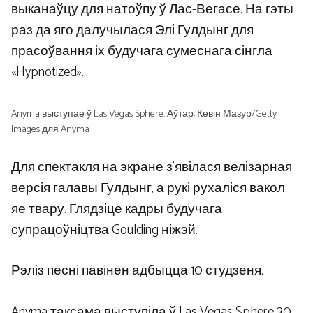
выканаўцу для натоўпу ў Лас-Вегасе. На гэты
раз да яго далучылася Элі Гулдынг для
прасоўвання іх будучага сумеснага сінгла
«Hypnotized».
Anyma выступае ў Las Vegas Sphere. Аўтар: Кевін Мазур/Getty
Images для Anyma
Для спектакля на экране з’явілася велізарная
версія галавы Гулдынг, а рукі рухаліся вакол
яе твару. Глядзіце кадры будучага
супрацоўніцтва Goulding ніжэй.
Рэліз песні павінен адбыцца 10 студзеня.
Anyma таксама выступіла ў Las Vegas Sphere 30