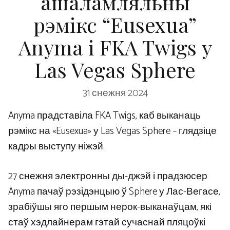
ашаламляльны
рэмікс “Eusexua”
Anyma і FKA Twigs у
Las Vegas Sphere
31 снежня 2024
Anyma прадставіла FKA Twigs, каб выканаць
рэмікс на «Eusexua» у Las Vegas Sphere – глядзіце
кадры выступу ніжэй.
27 снежня электронны ды-джэй і прадзюсер
Anyma пачаў рэзідэнцыю ў Sphere у Лас-Вегасе,
зрабіўшы яго першым нерок-выканаўцам, які
стаў хэдлайнерам гэтай сучаснай пляцоўкі