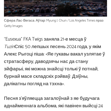
Сфера Лас-Вегаса. Аўтар: Myung J. Chun / Los Angeles Times праз
Getty Images
“Eusexua” FKA Twigs заняла 21-е месца ў
Tuzin
Спіс 50 лепшых песень 2024 года, у якім
Алекс Рыгоці піша: «Яе гукавы вакал узлятае ў
стратасферу, даводзячы нас да стану
эйфарыі, які можна знайсці толькі ў потнай,
бурнай масе складскіх рэйваў. Дзіўны,
далікатны погляд на тэхна».
Песня з’яўляецца загалоўнай з яе будучага
аднайменнага альбома, які павінен выйсці 24