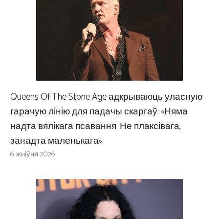
Queens Of The Stone Age адкрываюць уласную
гарачую лінію для падачы скаргаў: «Няма
надта вялікага псавання. Не плаксівага,
занадта маленькага»
6 жніўня 2026