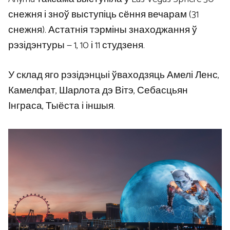
снежня і зноў выступіць сёння вечарам (31
снежня). Астатнія тэрміны знаходжання ў
рэзідэнтуры — 1, 10 і 11 студзеня.
У склад яго рэзідэнцыі ўваходзяць Амелі Ленс,
Камелфат, Шарлота дэ Вітэ, Себасцьян
Інграса, Тыёста і іншыя.