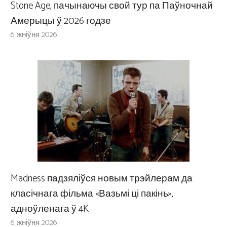
Stone Age, пачынаючы свой тур па Паўночнай
Амерыцы ў 2026 годзе
6 жніўня 2026
Madness падзяліўся новым трэйлерам да
класічнага фільма «Вазьмі ці пакінь»,
адноўленага ў 4K
6 жніўня 2026