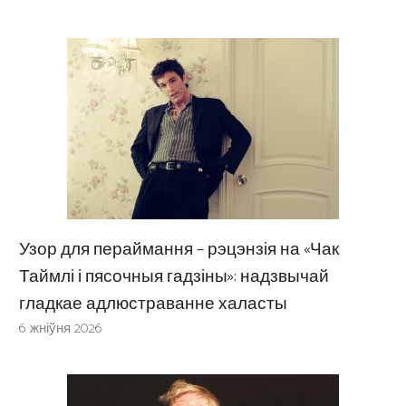
Узор для пераймання – рэцэнзія на «Чак
Таймлі і пясочныя гадзіны»: надзвычай
гладкае адлюстраванне халасты
6 жніўня 2026