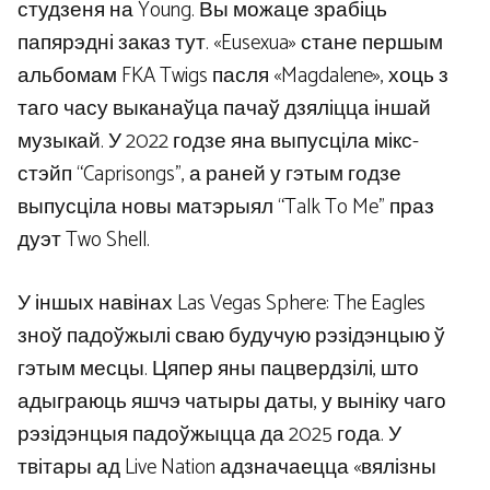
студзеня на Young. Вы можаце зрабіць
папярэдні заказ тут. «Eusexua» стане першым
альбомам FKA Twigs пасля «Magdalene», хоць з
таго часу выканаўца пачаў дзяліцца іншай
музыкай. У 2022 годзе яна выпусціла мікс-
стэйп “Caprisongs”, а раней у гэтым годзе
выпусціла новы матэрыял “Talk To Me” праз
дуэт Two Shell.
У іншых навінах Las Vegas Sphere: The Eagles
зноў падоўжылі сваю будучую рэзідэнцыю ў
гэтым месцы. Цяпер яны пацвердзілі, што
адыграюць яшчэ чатыры даты, у выніку чаго
рэзідэнцыя падоўжыцца да 2025 года. У
твітары ад Live Nation адзначаецца «вялізны