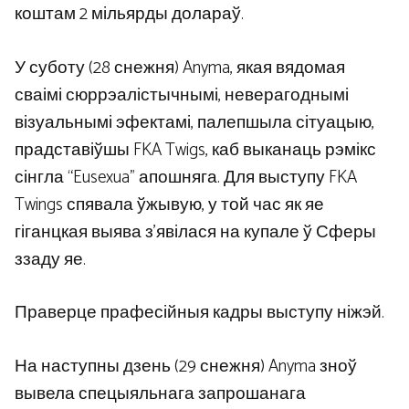
коштам 2 мільярды долараў.
У суботу (28 снежня) Anyma, якая вядомая
сваімі сюррэалістычнымі, неверагоднымі
візуальнымі эфектамі, палепшыла сітуацыю,
прадставіўшы FKA Twigs, каб выканаць рэмікс
сінгла “Eusexua” апошняга. Для выступу FKA
Twings спявала ўжывую, у той час як яе
гіганцкая выява з’явілася на купале ў Сферы
ззаду яе.
Праверце прафесійныя кадры выступу ніжэй.
На наступны дзень (29 снежня) Anyma зноў
вывела спецыяльнага запрошанага