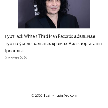
Гурт Jack White’s Third Man Records абвяшчае
тур па ўсплывальных крамах Вялікабрытаніі і
Ірландыі
6 жніўня 2026
© 2026 Tuzin -
Tuzin@aol.com