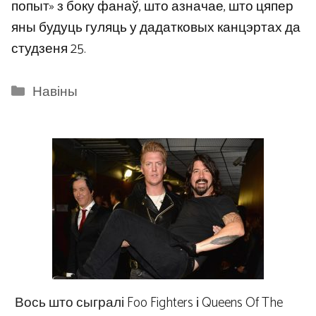
попыт» з боку фанаў, што азначае, што цяпер
яны будуць гуляць у дадатковых канцэртах да
студзеня 25.
Categories
Навіны
Вось што сыгралі Foo Fighters і Queens Of The