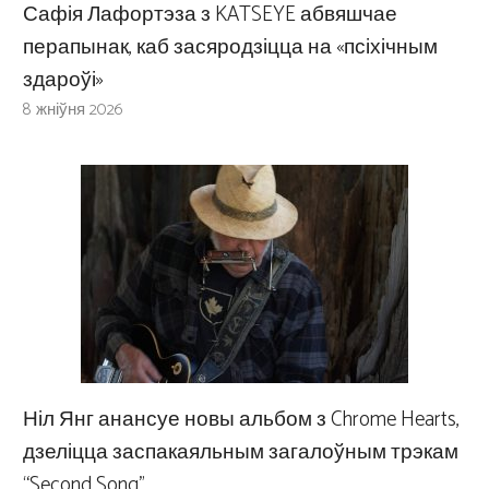
Сафія Лафортэза з KATSEYE абвяшчае
перапынак, каб засяродзіцца на «псіхічным
здароўі»
8 жніўня 2026
Ніл Янг анансуе новы альбом з Chrome Hearts,
дзеліцца заспакаяльным загалоўным трэкам
“Second Song”