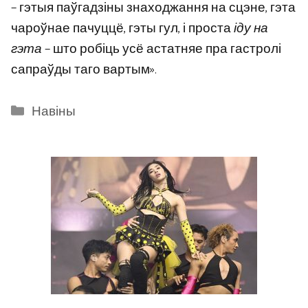
– гэтыя паўгадзіны знаходжання на сцэне, гэта
чароўнае пачуццё, гэты гул, і проста
іду на
гэта
– што робіць усё астатняе пра гастролі
сапраўды таго вартым».
Categories
Навіны