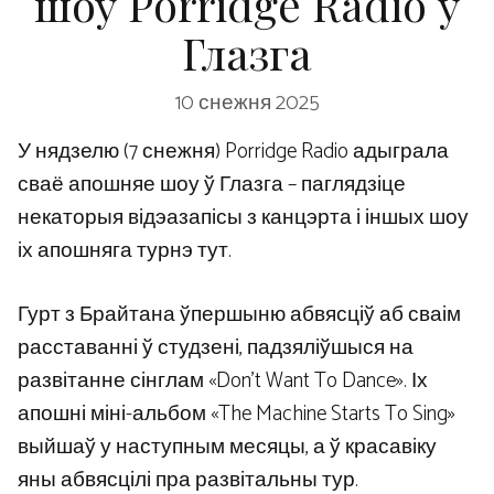
шоу Porridge Radio у
Глазга
10 снежня 2025
У нядзелю (7 снежня) Porridge Radio адыграла
сваё апошняе шоу ў Глазга – паглядзіце
некаторыя відэазапісы з канцэрта і іншых шоу
іх апошняга турнэ тут.
Гурт з Брайтана ўпершыню абвясціў аб сваім
расставанні ў студзені, падзяліўшыся на
развітанне сінглам «Don’t Want To Dance». Іх
апошні міні-альбом «The Machine Starts To Sing»
выйшаў у наступным месяцы, а ў красавіку
яны абвясцілі пра развітальны тур.