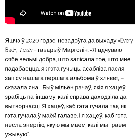
Яшчэ ў 2020 годзе, незадоўга да выхаду «Every
Bad»,
Tuzin
— гаварыў Марголін. «Я адчуваю
сябе вельмі добра, што запісала тое, што мне
падабаецца, як гэта гучыць, асабліва пасля
запісу нашага першага альбома ў хляве», —
сказала яна. “Быў мільён рэчаў, якія я хацеў
зрабіць па-іншаму, калі справа даходзіла да
вытворчасці. Я хацеў, каб гэта гучала так, як
гэта гучала ў маёй галаве, і я хацеў, каб гэта
несла энергію, якую мы маем, калі мы граем
ужывую”.