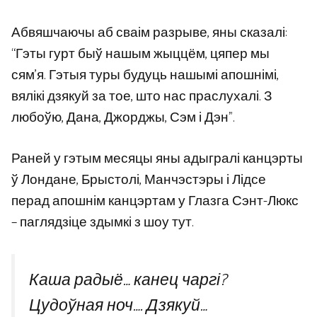
Абвяшчаючы аб сваім разрыве, яны сказалі:
“Гэты гурт быў нашым жыццём, цяпер мы
сям’я. Гэтыя туры будуць нашымі апошнімі,
вялікі дзякуй за тое, што нас праслухалі. З
любоўю, Дана, Джорджы, Сэм і Дэн”.
Раней у гэтым месяцы яны адыгралі канцэрты
ў Лондане, Брыстолі, Манчэстэры і Лідсе
перад апошнім канцэртам у Глазга Сэнт-Люкс
– паглядзіце здымкі з шоу тут.
Каша радыё… канец чаргі?
Цудоўная ноч…. Дзякуй…