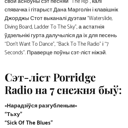
свой асноўны сэт песняй “The Rip”, калі
спявачка і гітарыст Дана Марголін і клавішнік
Джорджы Стот выканалі дуэтам “Waterslide,
Diving Board, Ladder To The Sky”, а астатнія
ўдзельнікі гурта далучыліся да іх для песень
“Don’t Want To Dance”, “Back To The Radio” і “7
Seconds”. Праверце поўны сэт-ліст ніжэй.
Сэт-ліст Porridge
Radio на 7 снежня быў:
«Нарадзіўся разгубленым»
“Тьху”
“Sick Of The Blues”