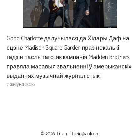
Good Charlotte далучылася да Хілары Даф на
сцэне Madison Square Garden праз некалькі
гадзін пасля таго, як кампанія Madden Brothers
правяла масавыя звальненні ў амерыканскіх
выданнях музычнай журналістыкі
7 жніўня 2026
© 2026 Tuzin -
Tuzin@aol.com