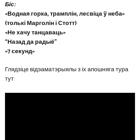
Біс:
«Водная горка, трамплін, лесвіца ў неба»
(толькі Марголін і Стотт)
«Не хачу танцаваць»
“Назад да радыё”
«7 секунд»
Глядзіце відэаматэрыялы з іх апошняга тура
тут: