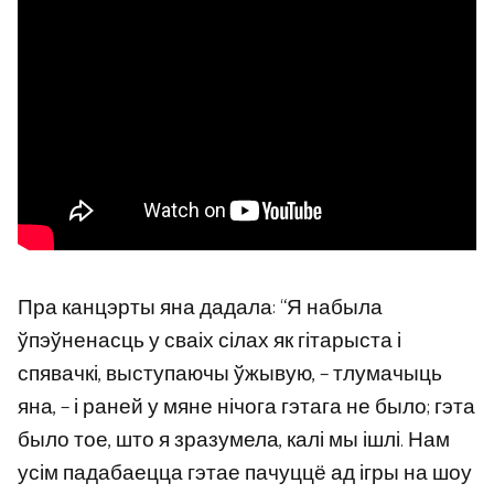
Пра канцэрты яна дадала: “Я набыла
ўпэўненасць у сваіх сілах як гітарыста і
спявачкі, выступаючы ўжывую, – тлумачыць
яна, – і раней у мяне нічога гэтага не было; гэта
было тое, што я зразумела, калі мы ішлі. Нам
усім падабаецца гэтае пачуццё ад ігры на шоу