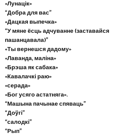
«Лунацік»
“Добра для вас”
«Дацкая выпечка»
“У мяне ёсць адчуванне (заставайся
пашанцавала)”
«Ты вернешся дадому»
«Лаванда, маліна»
«Брэша як сабака»
«Кавалачкі раю»
«серада»
«Бог усяго астатняга».
“Машына пачынае спяваць”
“Доўгі”
“салодкі”
“Рып”