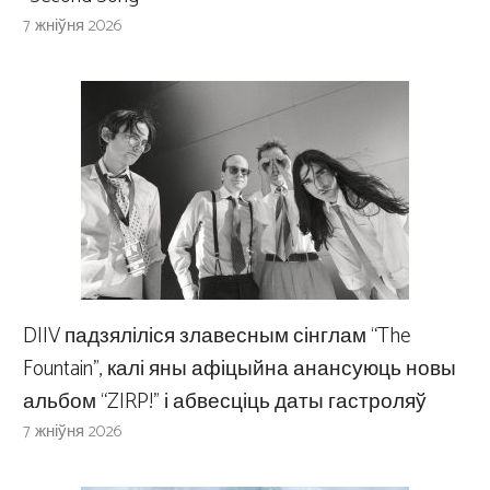
7 жніўня 2026
DIIV падзяліліся злавесным сінглам “The
Fountain”, калі яны афіцыйна анансуюць новы
альбом “ZIRP!” і абвесціць даты гастроляў
7 жніўня 2026