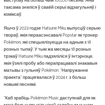
выступаў на больш чым 100,00 песень. Яны
таксама зняліся ў сваёй серыі відэагульняў і
коміксаў.
Яшчэ ў 2023 годзе Hatsune Miku выпусціў серыю
твораў, якія пераасэнсавалі Popstar як трэнер
Pokémon, які спецыялізуецца на адным з 18
розных тыпаў. У тым жа месяцы 18 розных
трэкаў Hatsune Miku падзяліліся ў Інтэрнэце,
якія ўзялі пробу або перапрацавалі знакавыя
матывы з гульняў Pokémon. “Напружанне
праекта” працягвалася ў 2024 г. з больш
новымі песнямі.
“Каб зрабіць Pokémon Music даступнай для як