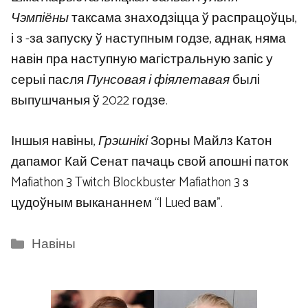
Чэмпіёны
таксама знаходзіцца ў распрацоўцы,
і з -за запуску ў наступным годзе, аднак, няма
навін пра наступную магістральную запіс у
серыі пасля
Пунсовая і фіялетавая
былі
выпушчаныя ў 2022 годзе.
Іншыя навіны,
Грэшнікі
Зорны Майлз Катон
дапамог Кай Сенат пачаць свой апошні паток
Mafiathon 3 Twitch Blockbuster Mafiathon 3 з
цудоўным выкананнем “I Lued вам”.
Categories
Навіны