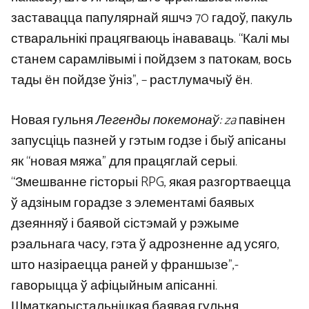
заставацца папулярнай яшчэ 70 гадоў, пакуль
стваральнікі працягваюць інававаць. “Калі мы
станем сарамлівымі і пойдзем з патокам, вось
тады ён пойдзе ўніз”, – растлумачыў ён.
Новая гульня
Легенды покемонаў: za
павінен
запусціць пазней у гэтым годзе і быў апісаны
як “новая мяжа” для працяглай серыі.
“Змешванне гісторыі RPG, якая разгортваецца
ў адзіным горадзе з элементамі баявых
дзеянняў і баявой сістэмай у рэжыме
рэальнага часу, гэта ў адрозненне ад усяго,
што назіраецца раней у франшызе”,-
гаворыцца ў афіцыйным апісанні.
Шматкарыстальніцкая баявая гульня