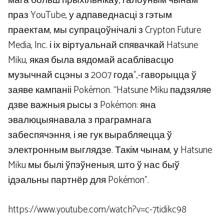
мага больш прыхільнікаў, галоўным чынам
праз YouTube, у адпаведнасці з гэтым
праектам, мы супрацоўнічалі з Crypton Future
Media, Inc. і іх віртуальнай спявачкай Hatsune
Miku, якая была вядомай асаблівасцю
музычнай сцэны з 2007 года”,-гаворыцца ў
заяве кампаніі Pokémon. “Hatsune Miku падзяляе
дзве важныя рысы з Pokémon: яна
эвалюцыянавала з праграмнага
забеспячэння, і яе гук вырабляецца ў
электронным выглядзе. Такім чынам, у Hatsune
Miku мы былі ўпэўненыя, што ў нас быў
ідэальны партнёр для Pokémon”.
https://www.youtube.com/watch?v=c-7tidikc98