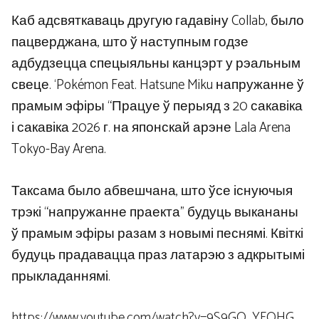
Каб адсвяткаваць другую гадавіну Collab, было
пацверджана, што ў наступным годзе
адбудзецца спецыяльны канцэрт у рэальным
свеце. ‘Pokémon Feat. Hatsune Miku напружанне ў
прамым эфіры “Працуе ў перыяд з 20 сакавіка
і сакавіка 2026 г. на японскай арэне Lala Arena
Tokyo-Bay Arena.
Таксама было абвешчана, што ўсе існуючыя
трэкі “напружанне праекта” будуць выкананы
ў прамым эфіры разам з новымі песнямі. Квіткі
будуць прадавацца праз латарэю з адкрытымі
прыкладаннямі.
https://www.youtube.com/watch?v=9S9GO_YFOHG