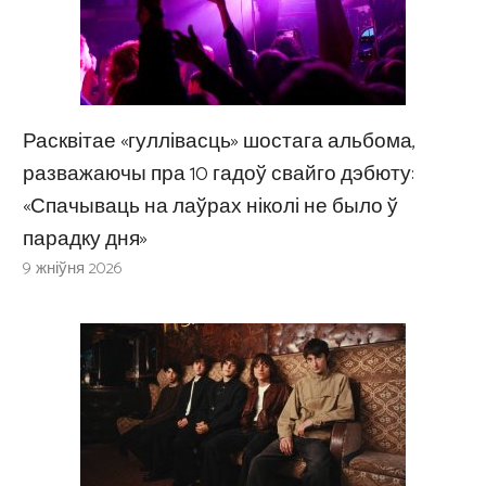
Расквітае «гуллівасць» шостага альбома,
разважаючы пра 10 гадоў свайго дэбюту:
«Спачываць на лаўрах ніколі не было ў
парадку дня»
9 жніўня 2026