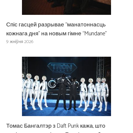
Спіс гасцей разрывае “манатоннасць
кожнага дня” на новым гімне “Mundane”
9 жніўня 2026
Томас Бангалтэр з Daft Punk кажа, што