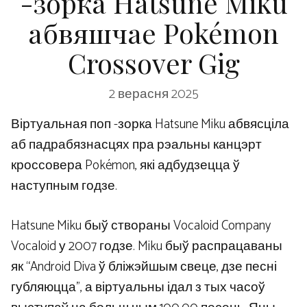
-зорка Hatsune Miku
абвяшчае Pokémon
Crossover Gig
2 верасня 2025
Віртуальная поп -зорка Hatsune Miku абвясціла
аб падрабязнасцях пра рэальны канцэрт
кроссовера Pokémon, які адбудзецца ў
наступным годзе.
Hatsune Miku быў створаны Vocaloid Company
Vocaloid у 2007 годзе. Miku быў распрацаваны
як “Android Diva ў бліжэйшым свеце, дзе песні
губляюцца”, а віртуальны ідал з тых часоў