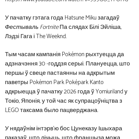
У пачатку гэтага года Hatsune Miku загадаў
Фестываль Fortnite
Па слядах Білі Эйліша,
Лэдзі Гага і The Weeknd.
Тым часам кампанія Pokémon рыхтуецца да
адзначэння 30 -годдзя серыі. Плануецца, што
першы ў свеце пастаянны на адкрытым
паветры Pokémon Park Poképark Kanto
адкрыецца ў пачатку 2026 года ў Yomiuriland у
Токіо, Японія, у той час як супрацоўніцтва з
LEGO таксама было пацверджана.
У нядаўнім інтэрв’ю бос Цунеказу Ішыхара
паказаў, што лічыць, што франшыза можа