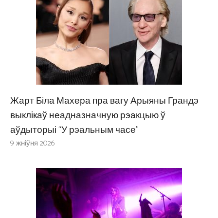
Жарт Біла Махера пра вагу Арыяны Грандэ
выклікаў неадназначную рэакцыю ў
аўдыторыі “У рэальным часе”
9 жніўня 2026