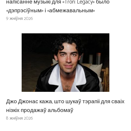
напісанне музыкі для «Tron: Legacy» было
«дэпрэсіўным» і «абмежавальным»
9 жніўня 2026
Джо Джонас кажа, што шукаў тэрапіі для сваіх
нізкіх продажаў альбомаў
8 жніўня 2026