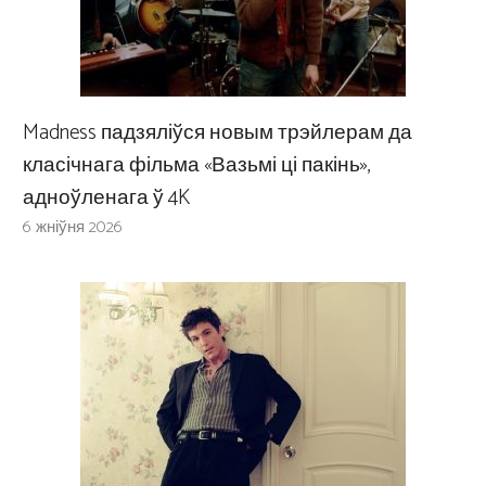
Madness падзяліўся новым трэйлерам да
класічнага фільма «Вазьмі ці пакінь»,
адноўленага ў 4K
6 жніўня 2026