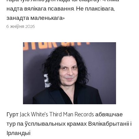
надта вялікага псавання. Не плаксівага,
занадта маленькага»
6 жніўня 2026
Гурт Jack White’s Third Man Records абвяшчае
тур па ўсплывальных крамах Вялікабрытаніі і
Ірландыі