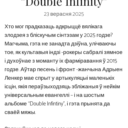
“Double Infinity”
23 верасня 2025
Хто мог прадказаць адкрыццё вялікага
злодзея з бліскучым сінтэзам у 2025 годзе?
Магчыма, гэта не занадта дзіўна, улічваючы
тое, як культавыя індзі -рокеры сабралі зямное
і духоўнае з моманту іх фарміравання ў 2015
годзе. Аўтар песень і фронт -жанчына Адрыен
Ленкер мае спрыт у артыкуляцыі маленькіх
ісцін, якія пераўзыходзяць збліжаныя ў нейкім
універсальным евангеллі – і на шостым
альбоме “Double Infintiny”, і гэта прынята да
сваёй мяжы.