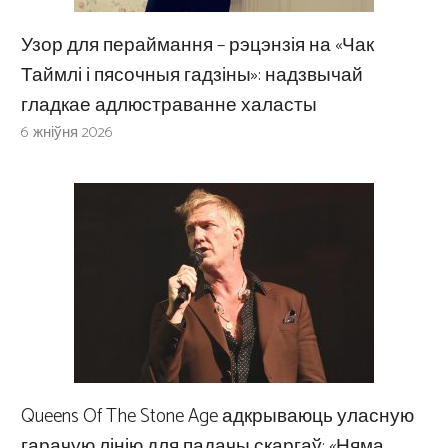
Узор для пераймання – рэцэнзія на «Чак
Таймлі і пясочныя гадзіны»: надзвычай
гладкае адлюстраванне халасты
6 жніўня 2026
Queens Of The Stone Age адкрываюць уласную
гарачую лінію для падачы скаргаў: «Няма