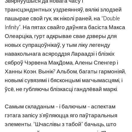
Звярнуўшыся да новага часу і
трансцэндэнтных уздзеянняў, вялікі злодзей
пашырае свой гук, як ніколі раней, на “Double
Infinity”. На пятах свайго даўняга басіста Макса
Олеарціка, гурт адкрывае свае дзверы для
новых супрацоўнікаў, у тым ліку легенду
навакольнага асяроддзя Лараадзі і блізкіх
сяброў Чэрвена МакДома, Алены Спенгер і
Ханны Коэн. Вынік? Альбом, багаты гармоніяй,
новымі сувязямі і бясконцымі магчымасцямі, і
ўсё, не губляючы блізкасці гандлёвай маркі.
Самым складаным – і балючым – аспектам
гэтага запісу з’яўляюцца яго паўтаральныя
элементы. “Шчаслівы з табой” бачыць, што