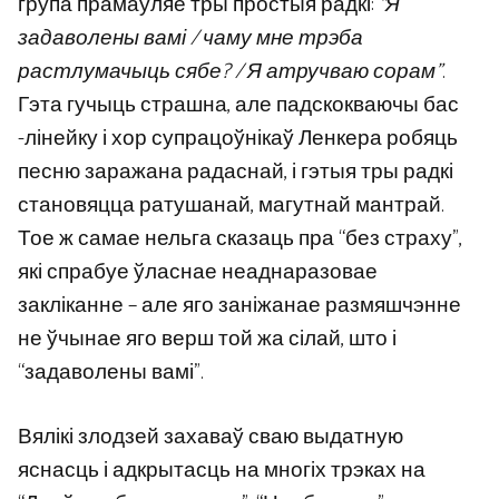
група прамаўляе тры простыя радкі:
“Я
задаволены вамі / чаму мне трэба
растлумачыць сябе? / Я атручваю сорам”
.
Гэта гучыць страшна, але падскокваючы бас
-лінейку і хор супрацоўнікаў Ленкера робяць
песню заражана радаснай, і гэтыя тры радкі
становяцца ратушанай, магутнай мантрай.
Тое ж самае нельга сказаць пра “без страху”,
які спрабуе ўласнае неаднаразовае
закліканне – але яго заніжанае размяшчэнне
не ўчынае яго верш той жа сілай, што і
“задаволены вамі”.
Вялікі злодзей захаваў сваю выдатную
яснасць і адкрытасць на многіх трэках на