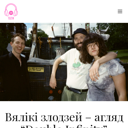
Skip
to
Me
content
Вялікі злодзей – агляд