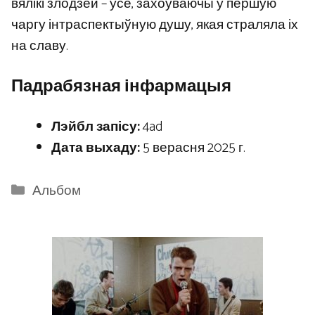
вялікі злодзей – усё, захоўваючы ў першую
чаргу інтраспектыўную душу, якая страляла іх
на славу.
Падрабязная інфармацыя
Лэйбл запісу:
4ad
Дата выхаду:
5 верасня 2025 г.
Categories
Альбом