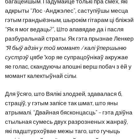
багацейшым. Падумайце толькі пра смех, які
адкрыты “Лос -Анджэлес”, саступіўшы месца
гэтым грандыёзным, шырокім гітарам ці бліжэй
“Як я мог ведаць?”, Што апавядае да і пасля
разбуральнай страты. Як гэта прызнае Ленкер
“Я быў адзін у той момант / калі ўпершыню
сустрэў цябе”
хор яе супрацоўнікаў акружае
яе голас, скандуючы апошні верш побач з ёй у
момант калектыўнай сілы.
Для ўсяго, што Вялікі злодзей, здавалася б,
страціў, у гэтым запісе так шмат, што яны
атрымалі. “Двайная бясконцасць” – гэта дзіўна
стыльная сумесь двух разрозненых жанраў,
які падштурхоўвае межы таго, што гучыць