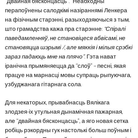
“Двайная бясконцасць”. “Неабходны”
перапоўнены салодкімі назіраннямі Ленкера
на фізічным старэнні, разыходзяючыся з тым,
што грамадства кажа пра старэнне:
“Спіралі
паведамленняў, не становіцеся абвісамі, не
становяцца шэрымі /, але мяккія і мілыя срэбкі
зараз падаюць мне на плячо”
. Гэта нават
іранічна прымяняецца да “слоў” – песні, якая
працуе на марнасці мовы супраць рыпуючага,
узбуджанага гітарнага сола.
Для некаторых, прывабнасць Вялікага
злодзея-іх утульная дынамічная пажарная,
але “двайная бясконцасць”, а яго новая сетка
робіць рэкордны гук настолькі больш поўным і