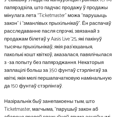
папярэдзіла, што падчас продажу ў продажы
мінулага лета “Ticketmaster” можа “парушыць
закон” і “зманлівых прыхільнікаў”. Ён распачаў
расследаванне пасля спрэчкі, звязанай з
продажам білетаў у Aasis Live ’25, які пакінуў
тысячы прыхільнікаў, якія раз’юшаныя,
паколькі кошт квіткоў, аказалася, павялічылася
з -за попыту без папярэджання. Некаторыя
заплацілі больш за 350 фунтаў стэрлінгаў за
квіткі, якія мелі першапачатковую намінальную
да 150 фунтаў стэрлінгаў.
Назіральнік быў занепакоены тым, што
Ticketmaster, магчыма, “парушыў закон аб