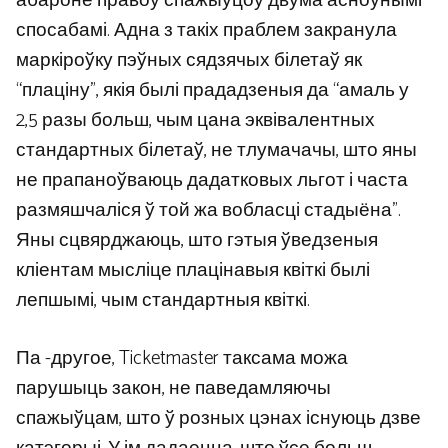
абароне правоў спажыўцоў двума асноўнымі
спосабамі. Адна з такіх праблем закранула
маркіроўку пэўных сядзячых білетаў як
“плаціну”, якія былі прададзеныя да “амаль у
2,5 разы больш, чым цана эквівалентных
стандартных білетаў, не тлумачачы, што яны
не прапаноўваюць дадатковых льгот і часта
размяшчаліся ў той жа вобласці стадыёна”.
Яны сцвярджаюць, што гэтыя ўведзеныя
кліентам мысліце плацінавыя квіткі былі
лепшымі, чым стандартныя квіткі.
Па -другое, Ticketmaster таксама можа
парушыць закон, не паведамляючы
спажыўцам, што ў розных цэнах існуюць дзве