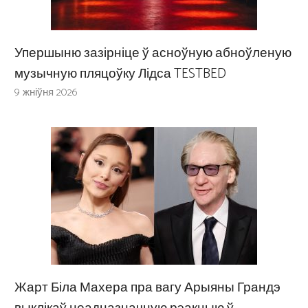
Упершыню зазірніце ў асноўную абноўленую
музычную пляцоўку Лідса TESTBED
9 жніўня 2026
Жарт Біла Махера пра вагу Арыяны Грандэ