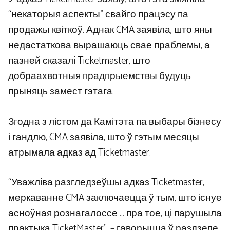
“некаторыя аспекты” свайго працэсу па
продажы квіткоў. Аднак CMA заявіла, што яны
недастаткова вырашаюць свае праблемы, а
пазней сказалі Ticketmaster, што
добраахвотныя прадпрыемствы будуць
прыняць замест гэтага.
Згодна з лістом да Камітэта па выбары бізнесу
і гандлю, CMA заявіла, што ў гэтым месяцы
атрымала адказ ад Ticketmaster.
“Уважліва разгледзеўшы адказ Ticketmaster,
меркаванне CMA заключаецца ў тым, што існуе
асноўная рознагалоссе … пра тое, ці парушыла
практыка TicketMaster”, – гаворыцца ў раздзеле