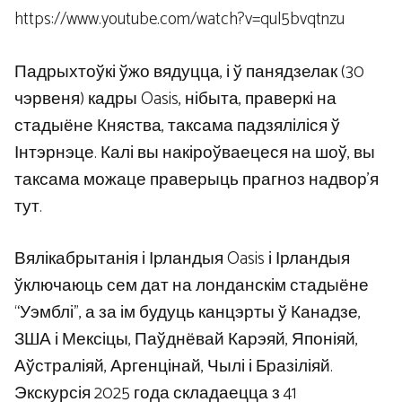
https://www.youtube.com/watch?v=qul5bvqtnzu
Падрыхтоўкі ўжо вядуцца, і ў панядзелак (30
чэрвеня) кадры Oasis, нібыта, праверкі на
стадыёне Княства, таксама падзяліліся ў
Інтэрнэце. Калі вы накіроўваецеся на шоў, вы
таксама можаце праверыць прагноз надвор’я
тут.
Вялікабрытанія і Ірландыя Oasis і Ірландыя
ўключаюць сем дат на лонданскім стадыёне
“Уэмблі”, а за ім будуць канцэрты ў Канадзе,
ЗША і Мексіцы, Паўднёвай Карэяй, Японіяй,
Аўстраліяй, Аргенцінай, Чылі і Бразіліяй.
Экскурсія 2025 года складаецца з 41