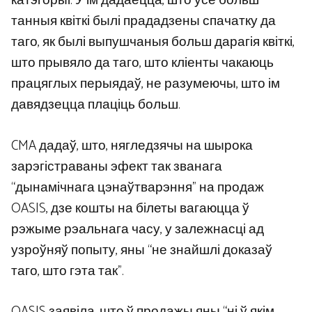
катэгорыі. У ім дадаецца, што ўсе больш
танныя квіткі былі прададзены спачатку да
таго, як былі выпушчаныя больш дарагія квіткі,
што прывяло да таго, што кліенты чакаюць
працяглых перыядаў, не разумеючы, што ім
давядзецца плаціць больш.
CMA дадаў, што, нягледзячы на ​​шырока
зарэгістраваны эфект так званага
“дынамічнага цэнаўтварэння” на продаж
OASIS, дзе кошты на білеты вагаюцца ў
рэжыме рэальнага часу, у залежнасці ад
узроўняў попыту, яны “не знайшлі доказаў
таго, што гэта так”.
OASIS заявіла, што ў продажы яны “ні ў якім