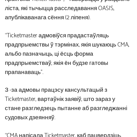
ліста, які тычыцца расследавання OASIS,
апублікаванага сёння (2 ліпеня).
“Ticketmaster адмовіўся прадастаўляць
прадпрыемствы ў тэрмінах, якія шукаюць CMA,
альбо пазначыць, ці ёсць форма
прадпрыемстваў, якія ён будзе гатовы
прапанаваць”.
З -за адмовы працэсу кансультацый з
Ticketmaster, вартаўнік заявіў, што зараз у
стане разгледзець пытанне аб разгледжанні
судовых дзеянняў.
“CMA напісала Ticketmaster, каб пацвердзіць,