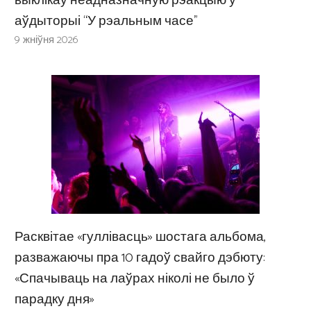
выклікаў неадназначную рэакцыю ў
аўдыторыі “У рэальным часе”
9 жніўня 2026
Расквітае «гуллівасць» шостага альбома,
разважаючы пра 10 гадоў свайго дэбюту:
«Спачываць на лаўрах ніколі не было ў
парадку дня»