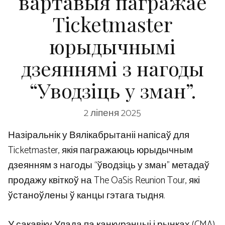
вартавыя пагражае
Ticketmaster
юрыдычнымі
дзеяннямі з нагоды
“Уводзіць у зман”.
2 ліпеня 2025
Назіральнік у Вялікабрытаніі напісаў для
Ticketmaster, якія пагражаюць юрыдычным
дзеянням з нагоды “ўводзіць у зман” метадаў
продажу квіткоў на The OaSis Reunion Tour, які
ўстаноўлены ў канцы гэтага тыдня.
У сакавіку Улада па канкурэнцыі і рынках (CMA)