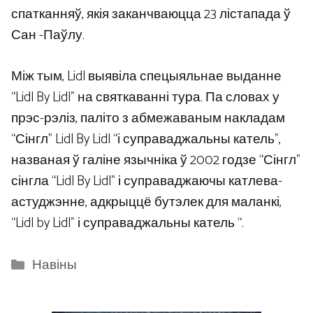
спатканняў, якія заканчваюцца 23 лістапада ў
Сан -Паўлу.
Між тым, Lidl выявіла спецыяльнае выданне
“Lidl By Lidl” на святкаванні тура. Па словах у
прэс-рэліз, паліто з абмежаваным накладам
“Сінгл” Lidl By Lidl “і суправаджальны катель”,
названая ў галіне язычніка ў 2002 годзе “Сінгл”
сінгла “Lidl By Lidl” і суправаджаючы катлева-
астуджэнне, адкрыццё бутэлек для маланкі,
“Lidl by Lidl” і суправаджальны катель “.
Categories
Навіны