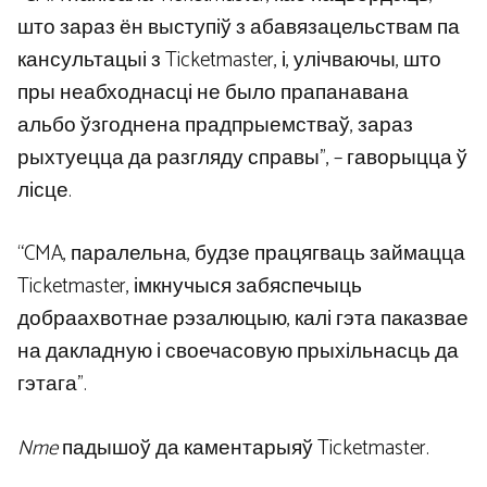
што зараз ён выступіў з абавязацельствам па
кансультацыі з Ticketmaster, і, улічваючы, што
пры неабходнасці не было прапанавана
альбо ўзгоднена прадпрыемстваў, зараз
рыхтуецца да разгляду справы”, – гаворыцца ў
лісце.
“CMA, паралельна, будзе працягваць займацца
Ticketmaster, імкнучыся забяспечыць
добраахвотнае рэзалюцыю, калі гэта паказвае
на дакладную і своечасовую прыхільнасць да
гэтага”.
Nme
падышоў да каментарыяў Ticketmaster.