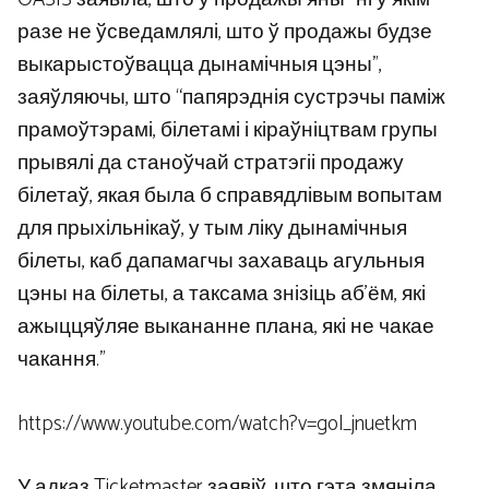
разе не ўсведамлялі, што ў продажы будзе
выкарыстоўвацца дынамічныя цэны”,
заяўляючы, што “папярэднія сустрэчы паміж
прамоўтэрамі, білетамі і кіраўніцтвам групы
прывялі да станоўчай стратэгіі продажу
білетаў, якая была б справядлівым вопытам
для прыхільнікаў, у тым ліку дынамічныя
білеты, каб дапамагчы захаваць агульныя
цэны на білеты, а таксама знізіць аб’ём, які
ажыццяўляе выкананне плана, які не чакае
чакання.”
https://www.youtube.com/watch?v=gol_jnuetkm
У адказ Ticketmaster заявіў, што гэта змяніла