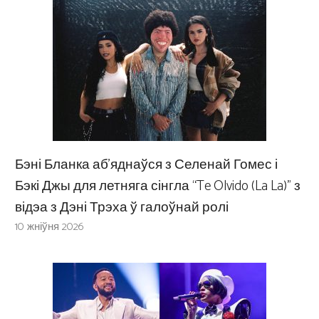
Бэні Бланка аб’яднаўся з Селенай Гомес і
Бэкі Джы для летняга сінгла “Te Olvido (La La)” з
відэа з Дэні Трэха ў галоўнай ролі
10 жніўня 2026