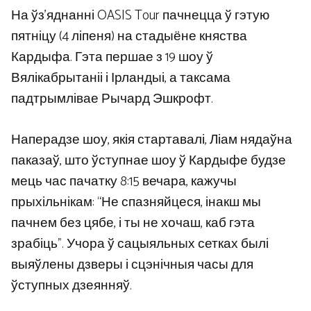
На ўз’яднанні OASIS Tour пачнецца ў гэтую
пятніцу (4 ліпеня) на стадыёне княства
Кардыфа. Гэта першае з 19 шоу ў
Вялікабрытаніі і Ірландыі, а таксама
падтрымлівае Рычард Эшкрофт.
Наперадзе шоу, якія стартавалі, Ліам нядаўна
паказаў, што ўступнае шоу ў Кардыфе будзе
мець час пачатку 8:15 вечара, кажучы
прыхільнікам: “Не спазняйцеся, інакш мы
пачнем без цябе, і ты не хочаш, каб гэта
зрабіць”. Учора ў сацыяльных сетках былі
выяўлены дзверы і сцэнічныя часы для
ўступных дзеянняў.