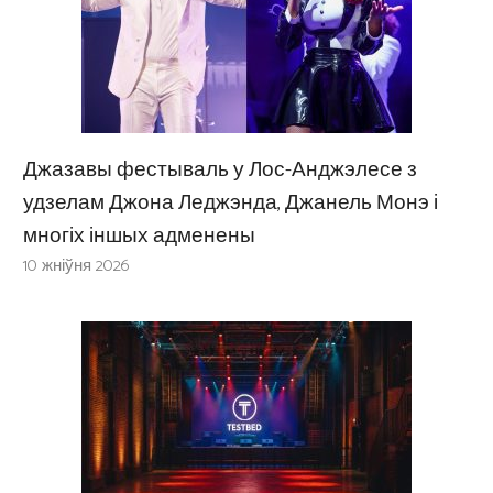
Джазавы фестываль у Лос-Анджэлесе з
удзелам Джона Леджэнда, Джанель Монэ і
многіх іншых адменены
10 жніўня 2026