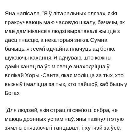
Яна напісала: “Я ў літаральных слязах, якія
пракручваюць маю часовую шкалу, бачачы, як
мае дамініканскія людзі выратавалі жыццё з
дасціпнасцю, а некаторыя зніклі. Сумна
бачыць, як сем’і адчайна плачуць ад болю,
шукаючы кахання. Я адчуваю, што кожны
дамініканец па ўсім свеце знаходзіцца ў
вялікай Хоры -Санта, якая моліцца за тых, хто
выжыў і маліцца за тых, хто пайшоў, каб быць у
Богах.
“Для людзей, якія страцілі сям’ю ці сябра, не
маюць дрэнных успамінаў, яны пакінулі гэтую
зямлю, спяваючы і танцавалі, і, хутчэй за ўсё,