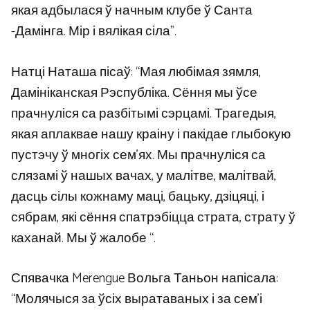
якая адбылася ў начным клубе ў Санта
-Дамінга. Мір і вялікая сіла”.
Натці Наташа пісаў: “Мая любімая зямля,
Дамініканская Рэспубліка. Сёння мы ўсе
прачнуліся са разбітымі сэрцамі. Трагедыя,
якая аплаквае нашу краіну і пакідае глыбокую
пустэчу ў многіх сем’ях. Мы прачнуліся са
слязамі ў нашых вачах, у малітве, малітвай,
дасць сілы кожнаму маці, бацьку, дзіцяці, і
сябрам, які сёння спатрэбіцца страта, страту ў
каханай. Мы ў жалобе “.
Спявачка Merengue Вольга Таньон напісала:
“Молячыся за ўсіх выратаваных і за сем’і