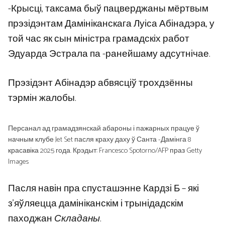
-Крысці, таксама быў пацверджаны мёртвым
прэзідэнтам Дамініканскага Луіса Абінадэра, у
той час як сын міністра грамадскіх работ
Эдуарда Эстрала па -ранейшаму адсутнічае.
Прэзідэнт Абінадэр абвясціў трохдзённы
тэрмін жалобы.
Персанал ад грамадзянскай абароны і пажарных працуе ў
начным клубе Jet Set пасля краху даху ў Санта -Дамінга 8
красавіка 2025 года. Крэдыт: Francesco Spotorno/AFP праз Getty
Images
Пасля навін пра спусташэнне Кардзі Б – які
з’яўляецца дамініканскім і трынідадскім
паходжан
Складаны
.