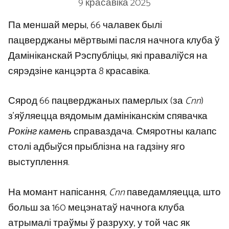
9 красавіка 2025
Па меншай меры, 66 чалавек былі
пацверджаны мёртвымі пасля начнога клуба ў
Дамініканскай Рэспубліцы, які праваліўся на
сярэдзіне канцэрта 8 красавіка.
Сярод 66 пацверджаных памерлых (за
Cnn
)
з’яўляецца вядомым дамініканскім спявачка
Рокінг камень
справаздача. Смяротны калапс
столі адбыўся прыблізна на гадзіну яго
выступлення.
На момант напісання,
Cnn
паведамляецца, што
больш за 160 мецэнатаў начнога клуба
атрымалі траўмы ў разруху, у той час як