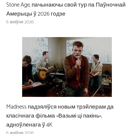
Stone Age, пачынаючы свой тур па Паўночнай
Амерыцы ў 2026 годзе
6 жніўня 2026
Madness падзяліўся новым трэйлерам да
класічнага фільма «Вазьмі ці пакінь»,
адноўленага ў 4K
6 жніўня 2026