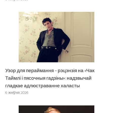
Узор для пераймання – рэцэнзія на «Чак
Таймлі і пясочныя гадзіны»: надзвычай
гладкае адлюстраванне халасты
6 жніўня 2026