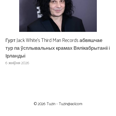
Гурт Jack White’s Third Man Records абвяшчае
тур па ўсплывальных крамах Вялікабрытаніі і
Ірландыі
6 жніўня 2026
© 2026 Tuzin -
Tuzin@aol.com