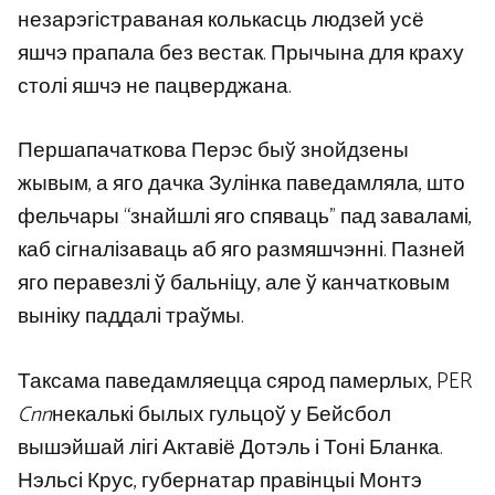
незарэгістраваная колькасць людзей усё
яшчэ прапала без вестак. Прычына для краху
столі яшчэ не пацверджана.
Першапачаткова Перэс быў знойдзены
жывым, а яго дачка Зулінка паведамляла, што
фельчары “знайшлі яго спяваць” пад заваламі,
каб сігналізаваць аб яго размяшчэнні. Пазней
яго перавезлі ў бальніцу, але ў канчатковым
выніку паддалі траўмы.
Таксама паведамляецца сярод памерлых, PER
Cnn
некалькі былых гульцоў у Бейсбол
вышэйшай лігі Актавіё Дотэль і Тоні Бланка.
Нэльсі Крус, губернатар правінцыі Монтэ