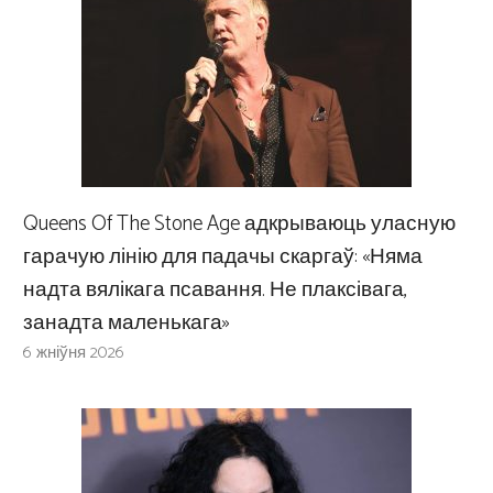
Queens Of The Stone Age адкрываюць уласную
гарачую лінію для падачы скаргаў: «Няма
надта вялікага псавання. Не плаксівага,
занадта маленькага»
6 жніўня 2026