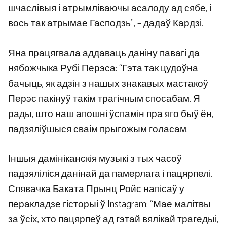
шчаслівыя і атрымліваючы асалоду ад сябе, і
вось так атрымае Гасподзь”, – дадаў Кардзі.
Яна працягвала аддаваць даніну павагі да
нябожчыка Рубі Перэса: “Гэта так цудоўна
бачыць, як адзін з нашых знакавых мастакоў
Перэс пакінуў такім трагічным спосабам. Я
рады, што наш апошні ўспамін пра яго быў ён,
падзяліўшыся сваім прыгожым голасам.
Іншыя дамініканскія музыкі з тых часоў
падзяліліся данінай да памерлага і пацярпелі.
Спявачка Баката Прынц Ройс напісаў у
перакладзе гісторыі ў Instagram: “Мае малітвы
за ўсіх, хто пацярпеў ад гэтай вялікай трагедыі,