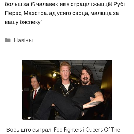
больш за 15 чалавек, якія страцілі жыццё! Рубі
Перэс, Маэстра, ад усяго сэрца, маліцца за
вашу бяспеку”.
Categories
Навіны
Вось што сыгралі Foo Fighters і Queens Of The