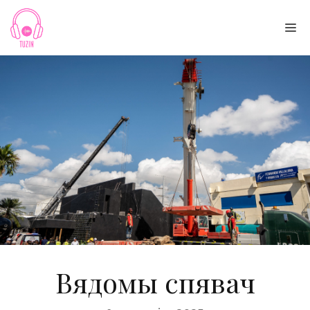
Skip
to
Me
content
Вядомы спявач