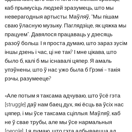
каб прымусіць людзей зразумець, што мы
неверагодныя артысты. Маўляў, “Мы пішам
сваю ўласную музыку. Паглядзіце, як цяжка мы
працуем”. Давялося працаваць у дзесяць
разоў больш. І я проста думаю, што зараз зусім
іншы дзень і час, ці не так? І мне цікава, што
было б, калі б мы існавалі цяпер. Я амаль
упэўнены, што ў нас ужо была б Грэмі – такія
рэчы, разумееце?
«Але потым я таксама адчуваю, што ўсё гэта
[struggle] даў нам баец дух, які ёсць ва ўсіх нас
цяпер, і мы ўсе таксама сціплыя. Маўляў, каб
не ў свае трубы, але мы ўсе нармальныя
[people]. І я думаю, што гэта адбываецца ад