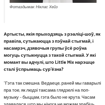
Фотаздымак: Ніклас Хейз
Артысты, якія прыходзяць з рэаліці-шоў, як
правіла, сутыкаюцца з пэўнай стыгмай, і
насамрэч, дзявочыя групы ўсё роўна
могуць сутыкнуцца з такой стыгмай. У які
момант вы адчулі, што Little Mix нарэшце
сталі ўспрымаць сур’ёзна?
“Гэта так смешна. Ведаеце, раней мы гаварылі
пра тое, як людзі таксама глядзелі на поп-
музыку – быццам, гэта было не крута. Часам
здавалася, што мы нічога не можам зрабіць,