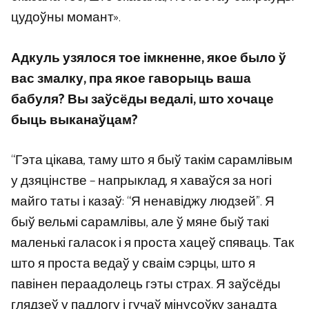
цудоўны момант».
Адкуль узялося тое імкненне, якое было ў
вас змалку, пра якое гаворыць ваша
бабуля? Вы заўсёды ведалі, што хочаце
быць выканаўцам?
“Гэта цікава, таму што я быў такім сарамлівым
у дзяцінстве – напрыклад, я хаваўся за ногі
майго таты і казаў: “Я ненавіджу людзей”. Я
быў вельмі сарамлівы, але ў мяне быў такі
маленькі галасок і я проста хацеў спяваць. Так
што я проста ведаў у сваім сэрцы, што я
павінен пераадолець гэты страх. Я заўсёды
глядзеў у падлогу і гучаў мінусоўку занадта