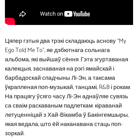
Цяпер гэтыя два трэкі складаюць аснову “My
Ego Told Me To”, яе дэбютнага сольнага
альбома, які выйшаў сёння. Гэта згуртаваная
калекцыя, заснаваная на рэгі ямайскай і
барбадоскай спадчыны Лі-Эн, а таксама
ўкрапленая поп-музыкай, танцамі, R&B і рокам.
На працягу ўсяго часу Лі-Эн аднаўляе сувязь
са сваім раскаваным падлеткам: кіраванай
летуценніцай з Хай-Вікамба ў Бакінгемшыры,
якая ведала, што ёй наканавана стаць поп-
зоркай.