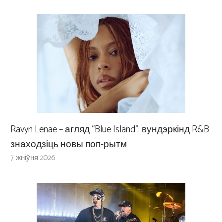
Ravyn Lenae – агляд “Blue Island”: вундэркінд R&B
знаходзіць новы поп-рытм
7 жніўня 2026