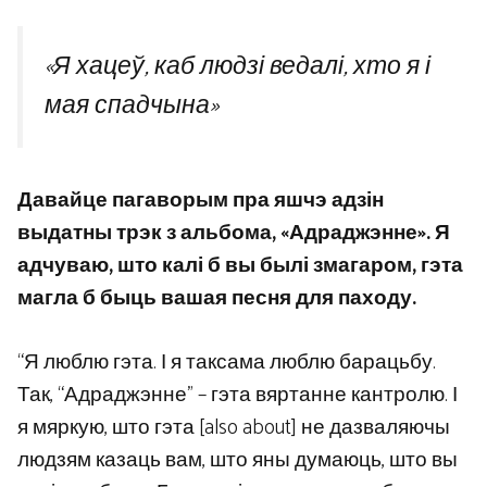
«Я хацеў, каб людзі ведалі, хто я і
мая спадчына»
Давайце пагаворым пра яшчэ адзін
выдатны трэк з альбома, «Адраджэнне». Я
адчуваю, што калі б вы былі змагаром, гэта
магла б быць вашая песня для паходу.
“Я люблю гэта. І я таксама люблю барацьбу.
Так, “Адраджэнне” – гэта вяртанне кантролю. І
я мяркую, што гэта [also about] не дазваляючы
людзям казаць вам, што яны думаюць, што вы