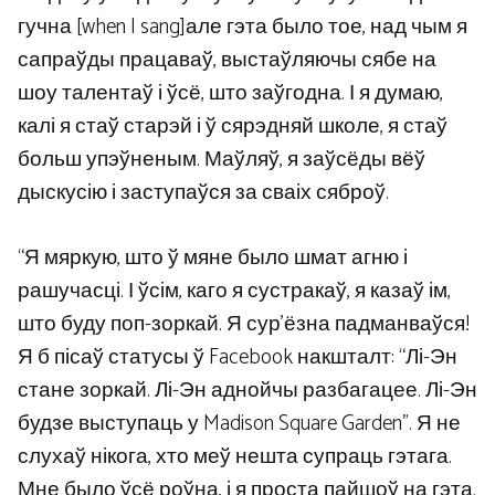
гучна [when I sang]але гэта было тое, над чым я
сапраўды працаваў, выстаўляючы сябе на
шоу талентаў і ўсё, што заўгодна. І я думаю,
калі я стаў старэй і ў сярэдняй школе, я стаў
больш упэўненым. Маўляў, я заўсёды вёў
дыскусію і заступаўся за сваіх сяброў.
“Я мяркую, што ў мяне было шмат агню і
рашучасці. І ўсім, каго я сустракаў, я казаў ім,
што буду поп-зоркай. Я сур’ёзна падманваўся!
Я б пісаў статусы ў Facebook накшталт: “Лі-Эн
стане зоркай. Лі-Эн аднойчы разбагацее. Лі-Эн
будзе выступаць у Madison Square Garden”. Я не
слухаў нікога, хто меў нешта супраць гэтага.
Мне было ўсё роўна, і я проста пайшоў на гэта.