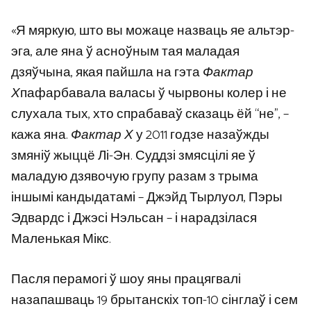
«Я мяркую, што вы можаце назваць яе альтэр-
эга, але яна ў асноўным тая маладая
дзяўчына, якая пайшла на гэта
Фактар ​​
Х
пафарбавала валасы ў чырвоны колер і не
слухала тых, хто спрабаваў сказаць ёй “не”, –
кажа яна.
Фактар ​​Х
у 2011 годзе назаўжды
змяніў жыццё Лі-Эн. Суддзі змясцілі яе ў
маладую дзявочую групу разам з трыма
іншымі кандыдатамі – Джэйд Тырлуол, Пэры
Эдвардс і Джэсі Нэльсан – і нарадзілася
Маленькая Мікс.
Пасля перамогі ў шоу яны працягвалі
назапашваць 19 брытанскіх топ-10 сінглаў і сем