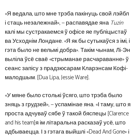
«Я ведала, што мне трэба пакінуць свой лэйбл
і стаць незалежнай», — распавядае яна
Tuzin
калі мы сустракаемся ў офісе яе публіцыстаў
ва Усходнім Лондане. «Я як бы сутыкаўся з імі, і
гэта было не вельмі добра». Такім чынам, Лі-Эн
выліла ўсё сваё «стрыманае расчараванне» ў
сеанс запісу з прадзюсарам Кларэнсам Кофі-
малодшым. [Dua Lipa, Jessie Ware].
«У мяне было столькі ўсяго, што трэба было
зняць з грудзей», — успамінае яна. «І таму, што я
проста адчуваў сябе ў такой бяспецы [Clarence
and his team]я ім літаральна расказаў усё, што
адбываецца. І з гэтага выйшлі «Dead And Gone» і