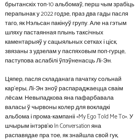
брытанскіх топ-10 альбомаў, перш чым зрабіць
перапынак у 2022 годзе, праз два гады пасля
таго, як Нэльсан пакінуў групу. Але на гэтым
шляху пастаянная плынь таксічных
каментарыяў у сацыяльных сетках і ціск,
звязаны з удзелам у паспяховым поп-гурце,
паступова аслабілі ўпэўненасць Лі-Эн.
Цяпер, пасля складанага пачатку сольнай
кар’еры, Лі-Эн зноў распараджаецца сваім
лёсам. Невыпадкова яна пафарбавала
валасы ў чырвоны колер для вокладкі
альбома і прома-кампаніі «My Ego Told Me To». У
шчырым інтэрв’ю In Conversation яна
распавядае пра тое, як знайшла свой гук,