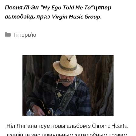
Песня Лі-Эн “My Ego Told Me To” цяпер
выходзіць праз Virgin Music Group.
Categories
Інтэрв'ю
Ніл Янг анансуе новы альбом з Chrome Hearts,
дзеліцца заспакаяльным загалоўным трэкам