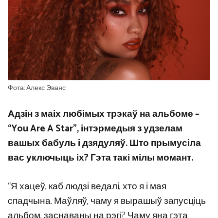
Фота: Алекс Эванс
Адзін з маіх любімых трэкаў на альбоме –
“You Are A Star”, інтэрмедыя з удзелам
вашых бабуль і дзядуляў. Што прымусіла
вас уключыць іх? Гэта такі мілы момант.
“Я хацеў, каб людзі ведалі, хто я і мая
спадчына. Маўляў, чаму я вырашыў запусціць
альбом, заснаваны на рэгі? Чаму яна гэта