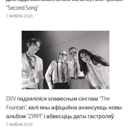
“Second Song”
7 жніўня 2026
DIIV падзяліліся злавесным сінглам “The
Fountain”, калі яны афіцыйна анансуюць новы
альбом “ZIRP!” і абвесціць даты гастроляў
7 жніўня 2026