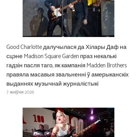
Good Charlotte далучылася да Хілары Даф на
сцэне Madison Square Garden праз некалькі
гадзін пасля таго, як кампанія Madden Brothers
правяла масавыя звальненні ў амерыканскіх
выданнях музычнай журналістыкі
7 жніўня 2026