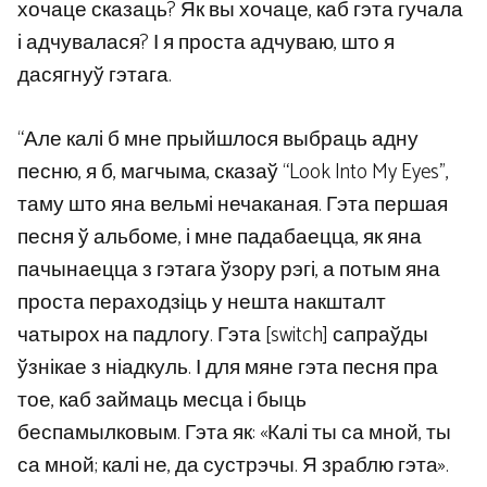
хочаце сказаць? Як вы хочаце, каб гэта гучала
і адчувалася? І я проста адчуваю, што я
дасягнуў гэтага.
“Але калі б мне прыйшлося выбраць адну
песню, я б, магчыма, сказаў “Look Into My Eyes”,
таму што яна вельмі нечаканая. Гэта першая
песня ў альбоме, і мне падабаецца, як яна
пачынаецца з гэтага ўзору рэгі, а потым яна
проста пераходзіць у нешта накшталт
чатырох на падлогу. Гэта [switch] сапраўды
ўзнікае з ніадкуль. І для мяне гэта песня пра
тое, каб займаць месца і быць
беспамылковым. Гэта як: «Калі ты са мной, ты
са мной; калі не, да сустрэчы. Я зраблю гэта».