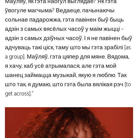
Маўляў, як гэта наогул выглядае? Як гэта
ўвогуле магчыма? Ведаеце, пачынаючы
сольнае падарожжа, гэта павінен быў быць
адзін з самых вясёлых часоў у маім жыцці –
адзін з самых дзіўных часоў. І я не павінен быў
адчуваць такі ціск, таму што мы гэта зрабілі [as
a group]. Маўляў, гэта цяпер для мяне. Вядома,
я хачу, каб усё атрымалася, але гэта мой
шанец займацца музыкай, якую я люблю. Так
што так, я думаю, што гэта была вялікая рэч [to
get across].”