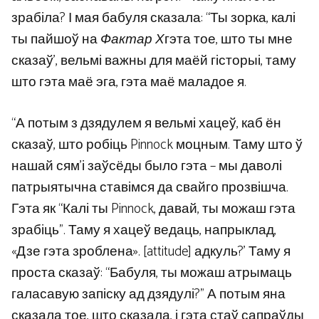
зрабіла? І мая бабуля сказала: “Ты зорка, калі
ты пайшоў на
Фактар ​​Х
гэта тое, што ты мне
сказаў’, вельмі важны для маёй гісторыі, таму
што гэта маё эга, гэта маё маладое я.
“А потым з дзядулем я вельмі хацеў, каб ён
сказаў, што робіць Pinnock моцным. Таму што ў
нашай сям’і заўсёды было гэта – мы даволі
патрыятычна ставімся да свайго прозвішча.
Гэта як “Калі ты Pinnock, давай, ты можаш гэта
зрабіць”. Таму я хацеў ведаць, напрыклад,
«Дзе гэта зроблена». [attitude] адкуль?’ Таму я
проста сказаў: “Бабуля, ты можаш атрымаць
галасавую запіску ад дзядулі?” А потым яна
сказала тое, што сказала, і гэта стаў сапраўды