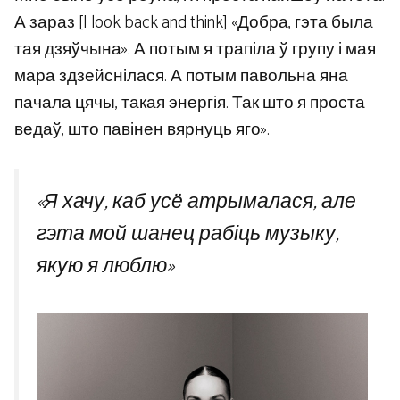
А зараз [I look back and think] «Добра, гэта была
тая дзяўчына». А потым я трапіла ў групу і мая
мара здзейснілася. А потым павольна яна
пачала цячы, такая энергія. Так што я проста
ведаў, што павінен вярнуць яго».
«Я хачу, каб усё атрымалася, але
гэта мой шанец рабіць музыку,
якую я люблю»