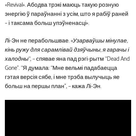
«Revival». Абодва трэкі маюць такую ​​розную
энергію ў параўнанні з усім, што я рабіў раней
– і таксама больш упэўненасці».
Лі-Эн не перабольшвае. «
Узарваўшы мінулае,
кінь ружу для сарамлівай дзяўчыны, я гарачы і
халодны
“, – спявае яна пад рэгі-рытм “Dead And
Gone”. “Я думала: “Мне вельмі падабаецца
гэтая версія сябе, і мне трэба вылучыць яе
больш на першы план”, – кажа Лі-Эн.