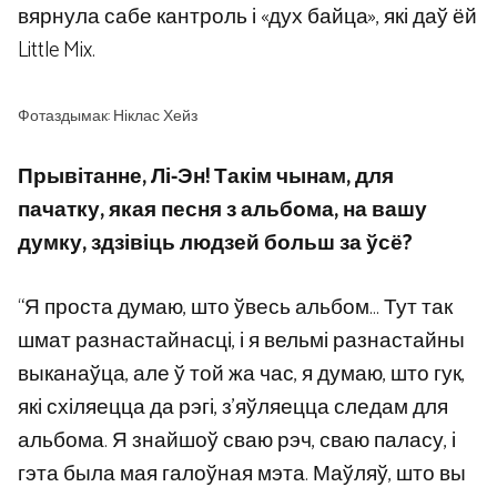
вярнула сабе кантроль і «дух байца», які даў ёй
Little Mix.
Фотаздымак: Ніклас Хейз
Прывітанне, Лі-Эн! Такім чынам, для
пачатку, якая песня з альбома, на вашу
думку, здзівіць людзей больш за ўсё?
“Я проста думаю, што ўвесь альбом… Тут так
шмат разнастайнасці, і я вельмі разнастайны
выканаўца, але ў той жа час, я думаю, што гук,
які схіляецца да рэгі, з’яўляецца следам для
альбома. Я знайшоў сваю рэч, сваю паласу, і
гэта была мая галоўная мэта. Маўляў, што вы