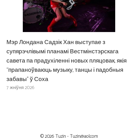
Мэр Лондана Садзік Хан выступае з
супярэчлівымі планамі Вестмінстэрскага
савета па прадухіленні новых пляцовак, якія
“прапаноўваюць музыку, танцы і падобныя
забавы” ў Соха
7 жніўня 2026
© 2026 Tuzin -
Tuzin@aol.com