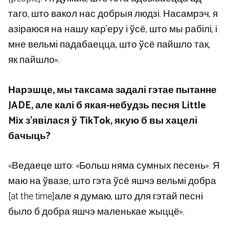
таго, што вакол нас добрыя людзі. Насамрэч, я
азіраюся на нашу кар’еру і ўсё, што мы рабілі, і
мне вельмі падабаецца, што ўсё пайшло так,
як пайшло».
Нарэшце, мы таксама задалі гэтае пытанне
JADE, але калі б якая-небудзь песня Little
Mix з’явілася ў TikTok, якую б вы хацелі
бачыць?
«Ведаеце што: «Больш няма сумных песень». Я
маю на ўвазе, што гэта ўсё яшчэ вельмі добра
[at the time]але я думаю, што для гэтай песні
было б добра яшчэ маленькае жыццё».