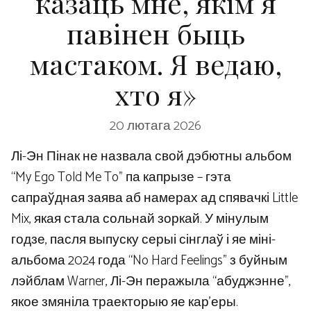
казаць мне, якім я
павінен быць
мастаком. Я ведаю,
хто я»
20 лютага 2026
Лі-Эн Пінак не назвала свой дэбютны альбом
“My Ego Told Me To” па капрызе – гэта
сапраўдная заява аб намерах ад спявачкі Little
Mix, якая стала сольнай зоркай. У мінулым
годзе, пасля выпуску серыі сінглаў і яе міні-
альбома 2024 года “No Hard Feelings” з буйным
лэйблам Warner, Лі-Эн перажыла “абуджэнне”,
якое змяніла траекторыю яе кар’еры.