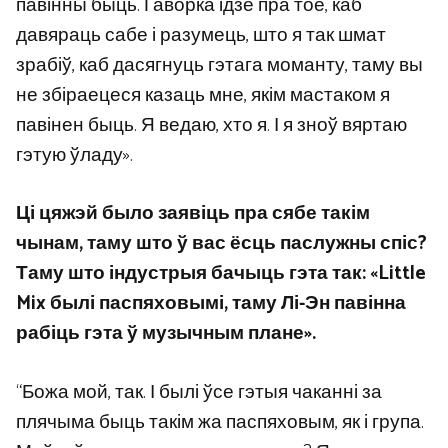
павінны быць. Гаворка ідзе пра тое, каб
давяраць сабе і разумець, што я так шмат
зрабіў, каб дасягнуць гэтага моманту, таму вы
не збіраецеся казаць мне, якім мастаком я
павінен быць. Я ведаю, хто я. І я зноў вяртаю
гэтую ўладу».
Ці цяжэй было заявіць пра сябе такім
чынам, таму што ў вас ёсць паслужны спіс?
Таму што індустрыя бачыць гэта так: «Little
Mix былі паспяховымі, таму Лі-Эн павінна
рабіць гэта ў музычным плане».
“Божа мой, так. І былі ўсе гэтыя чаканні за
плячыма быць такім жа паспяховым, як і група.