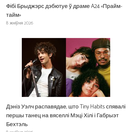
Фібі Брыджэрс дэбютуе ў драме A24 «Прайм-
тайм»
8 жніўня 2026
Дэніз Уэлч распавядае, што Tiny Habits спявалі
першы танец на вяселлі Мэці Хілі і Габрыэт
Бехтэль