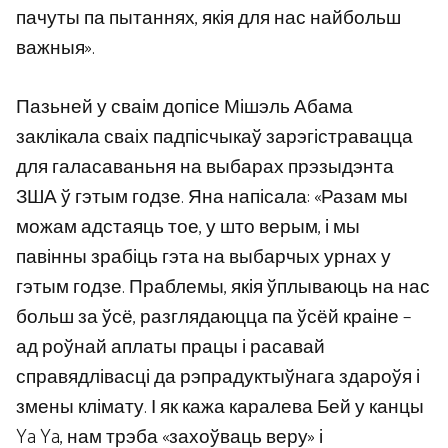
пачуты па пытаннях, якія для нас найбольш
важныя».
Пазьней у сваім допісе Мішэль Абама
заклікала сваіх падпісчыкаў зарэгістравацца
для галасаваньня на выбарах прэзыдэнта
ЗША ў гэтым годзе. Яна напісала: «Разам мы
можам адстаяць тое, у што верым, і мы
павінны зрабіць гэта на выбарчых урнах у
гэтым годзе. Праблемы, якія ўплываюць на нас
больш за ўсё, разглядаюцца па ўсёй краіне –
ад роўнай аплаты працы і расавай
справядлівасці да рэпрадуктыўнага здароўя і
змены клімату. І як кажа каралева Бей у канцы
Ya Ya, нам трэба «захоўваць веру» і