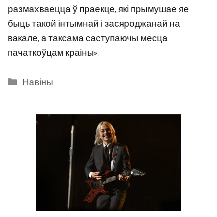
размахваецца ў праекце, які прымушае яе
быць такой інтымнай і засяроджанай на
вакале, а таксама саступаючы месца
пачаткоўцам краіны».
Categories
Навіны