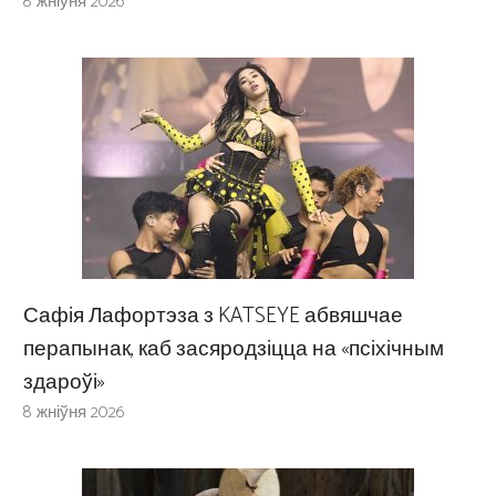
8 жніўня 2026
Сафія Лафортэза з KATSEYE абвяшчае
перапынак, каб засяродзіцца на «псіхічным
здароўі»
8 жніўня 2026