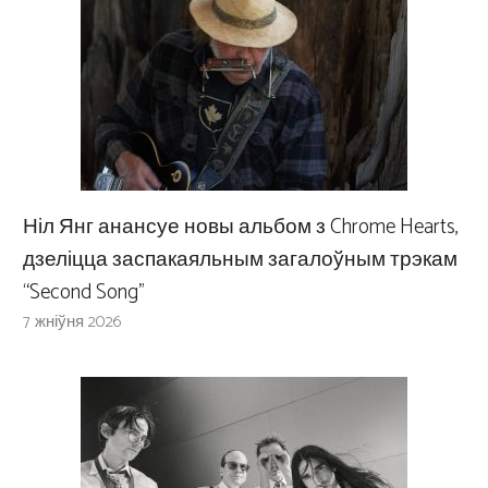
Ніл Янг анансуе новы альбом з Chrome Hearts,
дзеліцца заспакаяльным загалоўным трэкам
“Second Song”
7 жніўня 2026