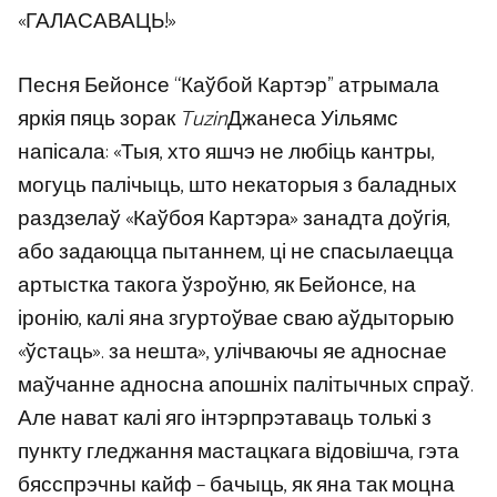
«ГАЛАСАВАЦЬ!»
Песня Бейонсе “Каўбой Картэр” атрымала
яркія пяць зорак
Tuzin
Джанеса Уільямс
напісала: «Тыя, хто яшчэ не любіць кантры,
могуць палічыць, што некаторыя з баладных
раздзелаў «Каўбоя Картэра» занадта доўгія,
або задаюцца пытаннем, ці не спасылаецца
артыстка такога ўзроўню, як Бейонсе, на
іронію, калі яна згуртоўвае сваю аўдыторыю
«ўстаць». за нешта», улічваючы яе адноснае
маўчанне адносна апошніх палітычных спраў.
Але нават калі яго інтэрпрэтаваць толькі з
пункту гледжання мастацкага відовішча, гэта
бясспрэчны кайф – бачыць, як яна так моцна