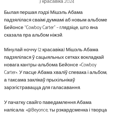
3 красавіка 2024
Былая першая лэдзі Мішэль Абама
падзялілася сваімі думкамі аб новым альбоме
Бейонсе “Cowboy Carter” – глядзіце, што яна
сказала пра альбом ніжэй.
Мінулай ноччу (2 красавіка) Мішэль Абама
падзялілася ў сацыяльных сетках вокладкай
новага кантры-альбома Бейонсе «Cowboy
Carter». У пасце Абама хваліў спевака і альбом,
а таксама заклікаў прыхільнікаў
зарэгістравацца для галасавання.
У пачатку свайго паведамлення Абама
напісала: «@Beyonce, ты рэкардсменка і творца