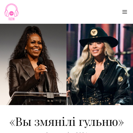
Skip
to
Me
content
«Вы змянілі гульню»