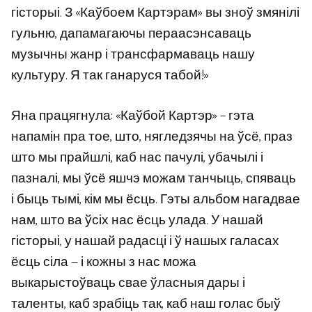
гісторыі. З «Каўбоем Картэрам» вы зноў змянілі
гульню, дапамагаючы пераасэнсаваць
музычны жанр і трансфармаваць нашу
культуру. Я так ганаруся табой!»
Яна працягнула: «Каўбой Картэр» – гэта
напамін пра тое, што, нягледзячы на ​​ўсё, праз
што мы прайшлі, каб нас пачулі, убачылі і
пазналі, мы ўсё яшчэ можам танчыць, спяваць
і быць тымі, кім мы ёсць. Гэты альбом нагадвае
нам, што ва ўсіх нас ёсць улада. У нашай
гісторыі, у нашай радасці і ў нашых галасах
ёсць сіла — і кожны з нас можа
выкарыстоўваць свае ўласныя дары і
таленты, каб зрабіць так, каб наш голас быў