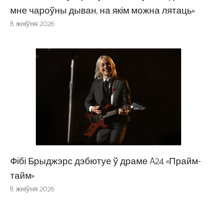
мне чароўны дыван, на якім можна лятаць»
8 жніўня 2026
Фібі Брыджэрс дэбютуе ў драме A24 «Прайм-
тайм»
8 жніўня 2026