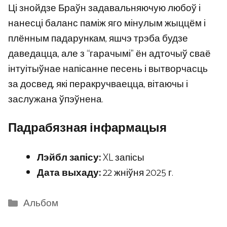
Ці знойдзе Браўн задавальняючую любоў і
нанесці баланс паміж яго мінулым жыццём і
плённым падарункам, яшчэ трэба будзе
даведацца, але з “гарачымі” ён адточыў сваё
інтуітыўнае напісанне песень і вытворчасць
за досвед, які перакручваецца, вітаючы і
заслужана ўпэўнена.
Падрабязная інфармацыя
Лэйбл запісу:
XL запісы
Дата выхаду:
22 жніўня 2025 г.
Categories
Альбом