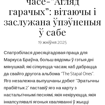
часе-“Агляд
гарачых”: вітаючы і
заслужана ўпэўненыя
ў сабе
19 жніўня 2025
Спатрэбілася дзесяцігадовая праца для
Маркуса Браўна, больш вядомы ў гэтыя дні
мянушкай, які сілкуецца часам, каб дабрацца
да свайго другога альбома “The Stapal Ones”.
Яго незалежна выпушчаны дэбют “Эратычны
прабіётык 2” паставіў яго на карту з
настальгічнымі песнямі, якія некіруюцца, якія
інкапсулявалі ягоныя хваляванні ў жыцці: