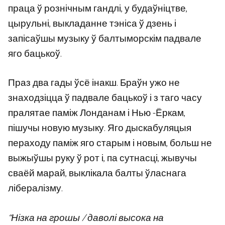
праца ў рознічным гандлі, у будаўніцтве,
цырульні, выкладанне тэніса ў дзень і
запісаўшы музыку ў балтыморскім падвале
яго бацькоў.
Праз два гады ўсё інакш. Браўн ужо не
знаходзіцца ў падвале бацькоў і з таго часу
пралятае паміж Лонданам і Нью -Ёркам,
пішучы новую музыку. Яго дыскабуляцыя
пераходу паміж яго старым і новым, больш не
выжыўшы руку ў рот і, па сутнасці, жывучы
сваёй марай, выклікала балты ўласнага
лібералізму.
“Нізка на грошы / даволі высока на