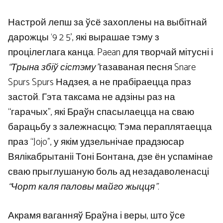
Настрой лепш за ўсё захоплены на выбітнай
дарожцы ‘9 2 5’, які вырашае тэму з
процілеглага канца. Paean для творчай мітусні і
“Трына збіў сістэму”
газаваная песня Snare
Spurs Spurs Надзея, а не прабіраецца праз
застой. Гэта таксама не адзіны раз на
“гарачых”, які Браўн спасылаецца на сваю
барацьбу з залежнасцю; Тэма пераплятаецца
праз “Jojo”, у якім удзельнічае прадзюсар
Вялікабрытаніі Тоні Бонтана, дзе ён успамінае
сваю прыглушаную боль ад незадаволенасці
“Чорт каля паловы майго жыцця”
.
Акрамя ваганняў Браўна і веры, што ўсе