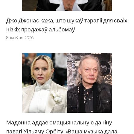
Джо Джонас кажа, што шукаў тэрапіі для сваіх
нізкіх продажаў альбомаў
8 жніўня 2026
Мадонна аддае эмацыянальную даніну
павагі Уільяму Орбіту: «Ваша музыка дала