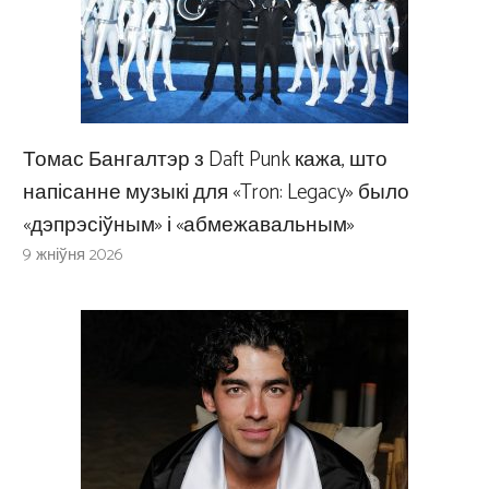
Томас Бангалтэр з Daft Punk кажа, што
напісанне музыкі для «Tron: Legacy» было
«дэпрэсіўным» і «абмежавальным»
9 жніўня 2026