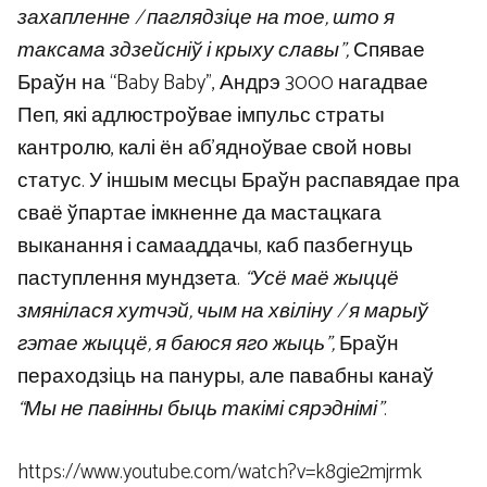
захапленне / паглядзіце на тое, што я
таксама здзейсніў і крыху славы”,
Спявае
Браўн на “Baby Baby”, Андрэ 3000 нагадвае
Пеп, які адлюстроўвае імпульс страты
кантролю, калі ён аб’ядноўвае свой новы
статус. У іншым месцы Браўн распавядае пра
сваё ўпартае імкненне да мастацкага
выканання і самааддачы, каб пазбегнуць
паступлення мундзета.
“Усё маё жыццё
змянілася хутчэй, чым на хвіліну / я марыў
гэтае жыццё, я баюся яго жыць”,
Браўн
пераходзіць на пануры, але павабны канаў
“Мы не павінны быць такімі сярэднімі”
.
https://www.youtube.com/watch?v=k8gie2mjrmk