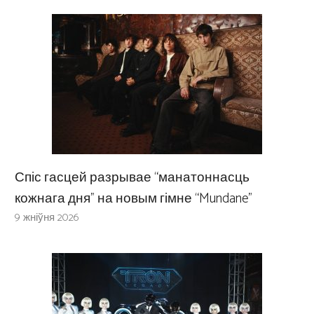
Спіс гасцей разрывае “манатоннасць
кожнага дня” на новым гімне “Mundane”
9 жніўня 2026