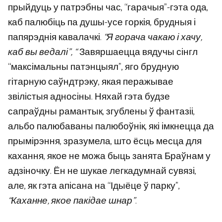
прыйдуць у патрэбны час, “гарачыя”-гэта ода,
каб палюбіць па душы-усе горкія, брудныя і
папярэднія кавалачкі.
“Я горача чакаю і хачу,
каб вы ведалі”, “
Завяршаецца вядучы сінгл
“максімальны патэнцыял”, яго брудную
гітарную саўндтрэку, якая перажывае
звілістыя адносіны. Няхай гэта будзе
сапраўдны рамантык, згублены ў фантазіі,
альбо палюбаваны палюбоўнік, які імкнецца да
прымірэння, зразумела, што ёсць месца для
кахання, якое не можа быць занята Браўнам у
адзіночку. Ён не шукае легкадумнай сувязі,
але, як гэта апісана на “Ідыёце ў парку”,
“Каханне, якое пакідае шнар”
.