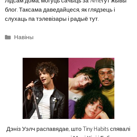
Лідсам дома, могуць сачыць за
Nme
тут жывы
блог. Таксама даведайцеся, як глядзець і
слухаць па тэлевізары і радыё тут.
Categories
Навіны
Дэніз Уэлч распавядае, што Tiny Habits спявалі