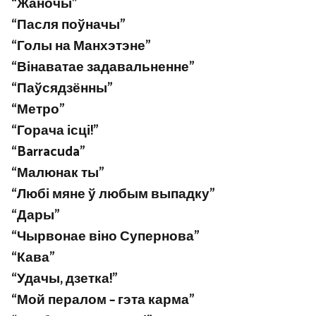
“Жаночы”
“Пасля поўначы”
“Голы на Манхэтэне”
“Вінаватае задавальненне”
“Паўсядзённы”
“Метро”
“Горача ісці!”
“Barracuda”
“Малюнак ты”
“Любі мяне ў любым выпадку”
“Дары”
“Чырвонае віно Супернова”
“Кава”
“Удачы, дзетка!”
“Мой пералом – гэта карма”