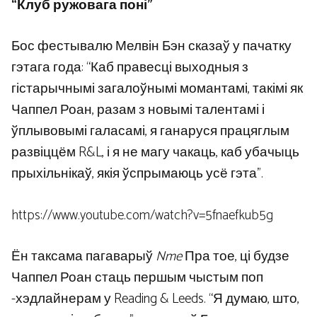
“Клуб ружовага поні”
Бос фестывалю Мелвін Бэн сказаў у пачатку
гэтага года: “Каб правесці выходныя з
гістарычнымі загалоўнымі момантамі, такімі як
Чаппел Роан, разам з новымі талентамі і
ўплывовымі галасамі, я ганаруся працяглым
развіццём R&L, і я не магу чакаць, каб убачыць
прыхільнікаў, якія ўспрымаюць усё гэта”.
https://www.youtube.com/watch?v=5fnaefkub5g
Ён таксама пагаварыў
Nme
Пра тое, ці будзе
Чаппел Роан стаць першым чыстым поп
-хэдлайнерам у Reading & Leeds. “Я думаю, што,