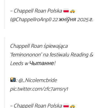
– Chappell Roan Polska
(@ChappellroAnpl)
22 жніўня 2025 г.
Chappell Roan śpiewająca
‘feminononon’ na festiwalu Reading &
Leeds w Чытанне!
:
@_Nicolemcbride
pic.twitter.com/zfc7amsry1
– Chappell Roan Polska