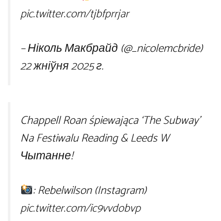
pic.twitter.com/tjbfprrjar
– Ніколь Макбрайд (@_nicolemcbride)
22 жніўня 2025 г.
Chappell Roan śpiewająca ‘The Subway’
Na Festiwalu Reading & Leeds W
Чытанне!
: Rebelwilson (Instagram)
pic.twitter.com/ic9vvdobvp