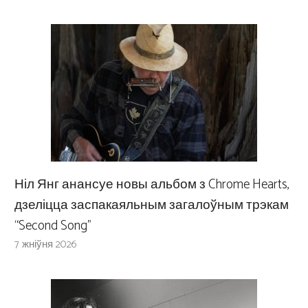
Ніл Янг анансуе новы альбом з Chrome Hearts,
дзеліцца заспакаяльным загалоўным трэкам
“Second Song”
7 жніўня 2026