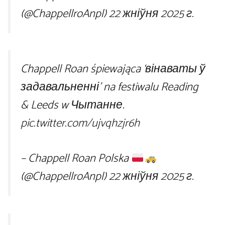
(@ChappellroAnpl)
22 жніўня 2025 г.
Chappell Roan śpiewająca ‘вінаваты ў
задавальненні’ na festiwalu Reading
& Leeds w Чытанне.
pic.twitter.com/ujvqhzjr6h
– Chappell Roan Polska
(@ChappellroAnpl)
22 жніўня 2025 г.