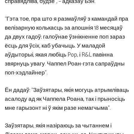
справядліва, будзе”, – адказаў Бэн.
“Гэта тое, пра што я размаўляў з камандай пра
велізарную колькасць за апошнія 18 месяцаў
да двух гадоў; галоўнае ўзнікненне поп зараз
ёсць для ўсіх, каб убачыць. У маладой
аўдыторыі, якая любіць Pop, і R&L павінна
звярнуць увагу. Чаппел Роан-гэта сапраўдны
поп-хэдлайнер”.
Ён дадаў: “Заўзятары, якія могуць атрымліваць
асалоду ад як Чаппела Роана, так і прыносіць
мне гарызонт ні ў якім разе немагчыма”.
Заўзятары, якія назіраюць за чытаннем і