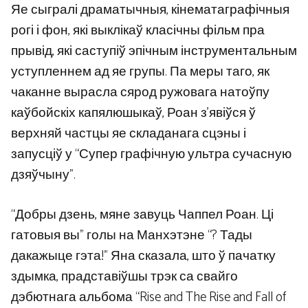
Яе сыгралі драматычныя, кінематаграфічныя
рогі і фон, які выклікаў класічны фільм пра
прывід, які саступіў эпічным інструментальным
уступленнем ад яе групы. Па меры таго, як
чаканне вырасла сярод ружовага натоўпу
каўбойскіх капялюшыкаў, Роан з’явіўся ў
верхняй частцы яе складанага сцэны і
запусціў у “Супер графічную ультра сучасную
дзяўчыну”.
“Добры дзень, мяне завуць Чаппел Роан. Ці
гатовыя вы” голы на Манхэтэне “? Тады
дакажыце гэта!” Яна сказала, што ў пачатку
здымка, прадставіўшы трэк са свайго
дэбютнага альбома “Rise and The Rise and Fall of