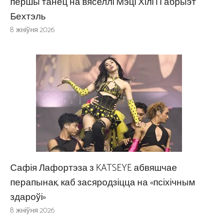
першы танец на вяселлі Мэці Хілі і Габрыэт
Бехтэль
8 жніўня 2026
Сафія Лафортэза з KATSEYE абвяшчае
перапынак, каб засяродзіцца на «псіхічным
здароўі»
8 жніўня 2026