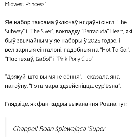
Midwest Princess”.
Яе набор таксама ўключаў нядаўні сінгл “The
Subway” і “The Siver”, вокладку “Barracuda” Heart, які
быў звычайным у яе наборы ў 2025 годзе, і
велізарныя сінгалоні, падобныя на “Hot To Go!”,
“Поспехаў, Бабэ!” і “Pink Pony Club”.
“Дзякуй, што вы мяне сёння”, – сказала яна
натоўпу. “Гэта мара здзейсніцца, сур’ёзна”.
Глядзіце, як фан-кадры выканання Роана тут:
Chappell Roan śpiewająca ‘Super