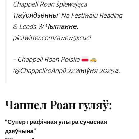
Chappell Roan śpiewająca
‘паўсядзённы’ Na Festiwalu Reading
& Leeds W Чытанне.
pic.twitter.com/awew5xcuci
– Chappell Roan Polska
(@ChappellroAnpl)
22 жніўня 2025 г.
Чаппел Роан гуляў:
“Супер графічная ультра сучасная
дзяўчына”