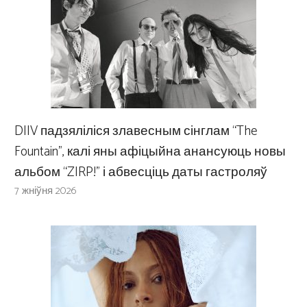
DIIV падзяліліся злавесным сінглам “The
Fountain”, калі яны афіцыйна анансуюць новы
альбом “ZIRP!” і абвесціць даты гастроляў
7 жніўня 2026