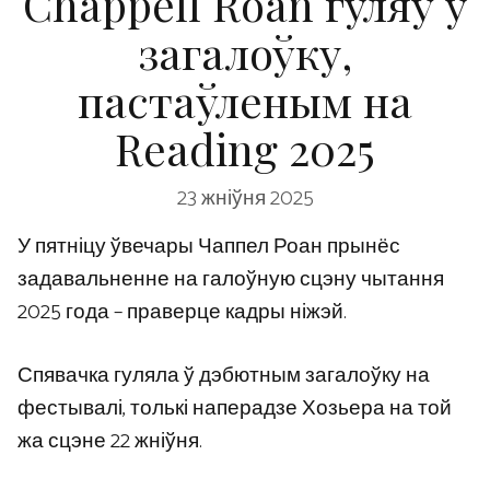
Chappell Roan гуляў у
загалоўку,
пастаўленым на
Reading 2025
23 жніўня 2025
У пятніцу ўвечары Чаппел Роан прынёс
задавальненне на галоўную сцэну чытання
2025 года – праверце кадры ніжэй.
Спявачка гуляла ў дэбютным загалоўку на
фестывалі, толькі наперадзе Хозьера на той
жа сцэне 22 жніўня.