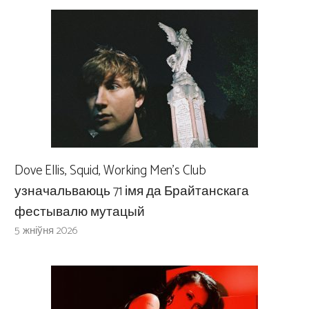
Dove Ellis, Squid, Working Men’s Club
узначальваюць 71 імя да Брайтанскага
фестывалю мутацый
5 жніўня 2026