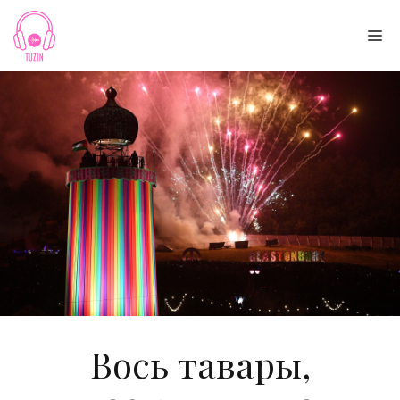
Skip
to
Me
content
Вось тавары,