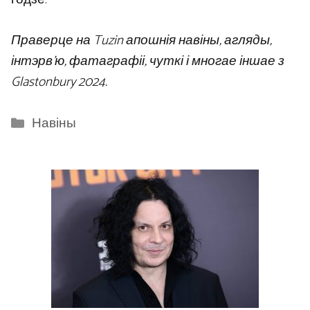
Праверце на Tuzin апошнія навіны, агляды,
інтэрв’ю, фатаграфіі, чуткі і многае іншае з
Glastonbury 2024.
Categories
Навіны