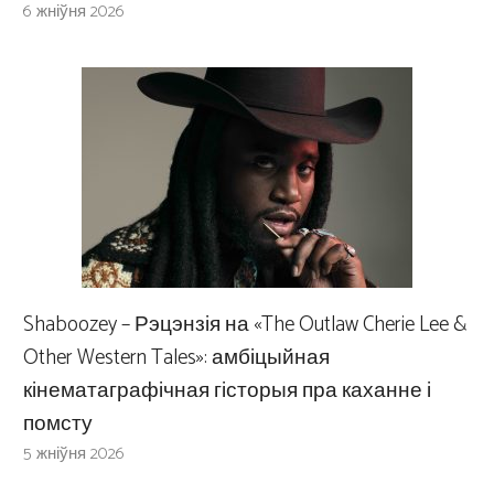
6 жніўня 2026
Shaboozey – Рэцэнзія на «The Outlaw Cherie Lee &
Other Western Tales»: амбіцыйная
кінематаграфічная гісторыя пра каханне і
помсту
5 жніўня 2026