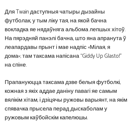
Для Twain даступныя чатыры дызайны
футболак, у тым ліку тая, на якой бачна
вокладка яе нядаўняга альбома лепшых хітоў.
На пярэдняй панэлі бачна, што яна апранута ў
леапардавы прынт і мае надпіс «Мілая, я
дома»; там таксама напісана “Giddy Up Glasto!”
на спіне.
Прапануюцца таксама дзве белыя футболкі,
кожная з якіх аддае даніну павагі яе самым
вялікім хітам, і дзіцячы ружовы варыянт, на якім
спявачка прысела перад дыскаболам у
ружовым каўбойскім капелюшы.