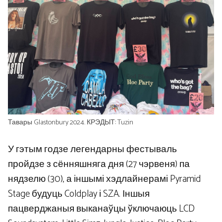
Тавары Glastonbury 2024. КРЭДЫТ: Tuzin
У гэтым годзе легендарны фестываль
пройдзе з сённяшняга дня (27 чэрвеня) па
нядзелю (30), а іншымі хэдлайнерамі Pyramid
Stage будуць Coldplay і SZA. Іншыя
пацверджаныя выканаўцы ўключаюць LCD