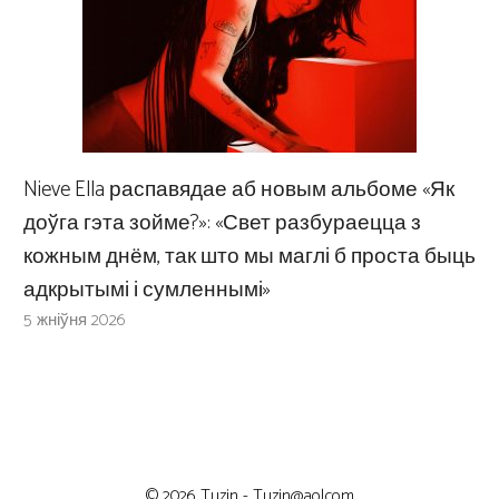
Nieve Ella распавядае аб новым альбоме «Як
доўга гэта зойме?»: «Свет разбураецца з
кожным днём, так што мы маглі б проста быць
адкрытымі і сумленнымі»
5 жніўня 2026
© 2026 Tuzin -
Tuzin@aol.com