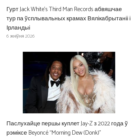
Гурт Jack White’s Third Man Records абвяшчае
тур па ўсплывальных крамах Вялікабрытаніі і
Ірландыі
6 жніўня 2026
Паслухайце першы куплет Jay-Z з 2022 года ў
рэміксе Beyoncé “Morning Dew (Donk)”