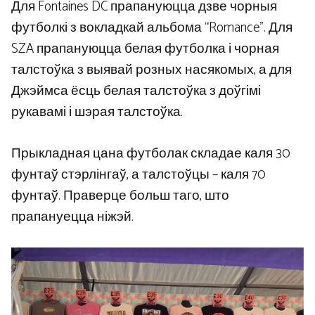
Для Fontaines DC прапануюцца дзве чорныя
футболкі з вокладкай альбома “Romance”. Для
SZA прапануюцца белая футболка і чорная
талстоўка з выявай розных насякомых, а для
Джэймса ёсць белая талстоўка з доўгімі
рукавамі і шэрая талстоўка.
Прыкладная цана футболак складае каля 30
фунтаў стэрлінгаў, а талстоўцы – каля 70
фунтаў. Праверце больш таго, што
прапануецца ніжэй.