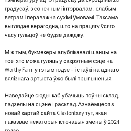
тэмпературу ад 10 градусаў да сярэдзіны 20
градусаў, з сонечнымі інтэрваламі, слабым
ветрам і пераважна сухімі ўмовамі. Таксама
выглядае верагодна, што на працягу ўсяго
часу гульцоў не будзе дажджу.
Між тым, букмекеры апублікавалі шанцы на
тое, хто можа гуляць у сакрэтным сэце на
Worthy Farm у гэтым годзе – і стаўкі на аднаго
вялізнага артыста ўжо былі прыпыненыя.
Наведайце сюды, каб убачыць поўны склад,
падзелы на сцэне і расклад. Азнаёмцеся з
новай картай сайта Glastonbury тут, якая
паказвае некаторыя ключавыя змены ў 2024
годзе.