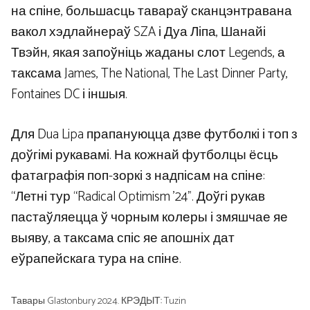
на спіне, большасць тавараў сканцэнтравана
вакол хэдлайнераў SZA і Дуа Ліпа, Шанайі
Твэйн, якая запоўніць жаданы слот Legends, а
таксама James, The National, The Last Dinner Party,
Fontaines DC і іншыя.
Для Dua Lipa прапануюцца дзве футболкі і топ з
доўгімі рукавамі. На кожнай футболцы ёсць
фатаграфія поп-зоркі з надпісам на спіне:
“Летні тур “Radical Optimism ’24”. Доўгі рукав
пастаўляецца ў чорным колеры і змяшчае яе
выяву, а таксама спіс яе апошніх дат
еўрапейскага тура на спіне.
Тавары Glastonbury 2024. КРЭДЫТ: Tuzin