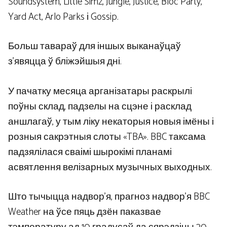
Soundsystem, Little Simz, Jungle, Justice, Bloc Party,
Yard Act, Arlo Parks і Gossip.
Больш тавараў для іншых выканаўцаў
з’явяцца ў бліжэйшыя дні.
У пачатку месяца арганізатары раскрылі
поўны склад, падзелы на сцэне і расклад
аншлагаў, у тым ліку некаторыя новыя імёны і
розныя сакрэтныя слоты «TBA». BBC таксама
падзялілася сваімі шырокімі планамі
асвятлення велізарных музычных выходных.
Што тычыцца надвор’я, прагноз надвор’я BBC
Weather на ўсе пяць дзён паказвае