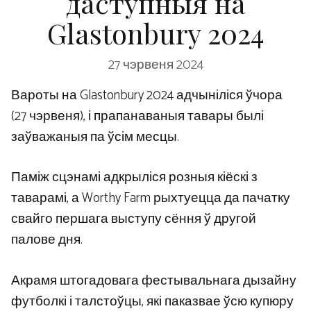
даступныя на
Glastonbury 2024
27 чэрвеня 2024
Вароты на Glastonbury 2024 адчыніліся ўчора
(27 чэрвеня), і прапанаваныя тавары былі
заўважаныя па ўсім месцы.
Паміж сцэнамі адкрыліся розныя кіёскі з
таварамі, а Worthy Farm рыхтуецца да пачатку
свайго першага выступу сёння ў другой
палове дня.
Акрамя штогадовага фестывальнага дызайну
футболкі і талстоўцы, які паказвае ўсю купюру