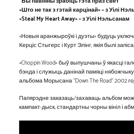
“Вы павінны зрабіць гэта праз свет”
«Што не так з гэтай карцінай» – з Уілі Нэ
«Steal My Heart Away» – з Уілі Нэльсанам
«Новыя аранжыроўкі і дуэты» будуць уключац
Керціс Стыгерс і Курт Элінг, якія былі запіса
«Choppin Wood» быў выпушчаны ў якасці гал
бэнда і служыць данінай памяці нябожчыку
альбома Морысана “Down The Road” 2002 го
Папярэдне заказаць/захаваць альбом можн
кампакт-дыск, стандартны чорны вініл і а