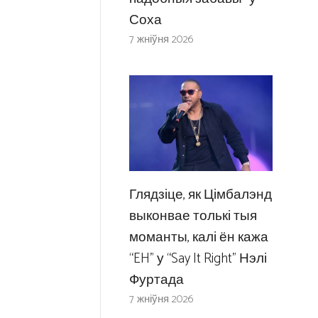
Соха
7 жніўня 2026
Глядзіце, як Цімбалэнд
выконвае толькі тыя
моманты, калі ён кажа
“EH” у “Say It Right” Нэлі
Фуртада
7 жніўня 2026