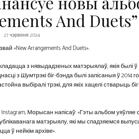
анансуе новы альб
ements And Duets”
27 чэрвеня 2024
вай «New Arrangements And Duets».
складацца з нявыдадзеных матэрыялаў, якія былі ў
днасці з
Шум
трэкі біг-бэнда былі запісаныя ў 2014 г
ойна выбіралі трэкі, для якіх хацелі стварыць біг
Instagram, Морысан напісаў: «Гэты альбом уяўляе 
публікаванага матэрыялу, які мы спадзяемся выпусц
ца ў нейкім архіве».