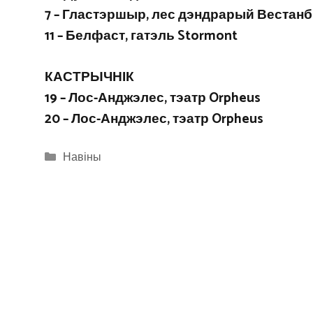
7 – Гластэршыр, лес дэндрарый Вестанб
11 – Белфаст, гатэль Stormont
КАСТРЫЧНІК
19 – Лос-Анджэлес, тэатр Orpheus
20 – Лос-Анджэлес, тэатр Orpheus
Categories
Навіны