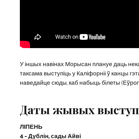
У іншых навінах Морысан плануе даць нек
таксама выступіць у Каліфорніі ў канцы гэт
наведайце сюды, каб набыць білеты (Еўропа
Даты жывых выступаў
ЛІПЕНЬ
4 – Дублін, сады Айві