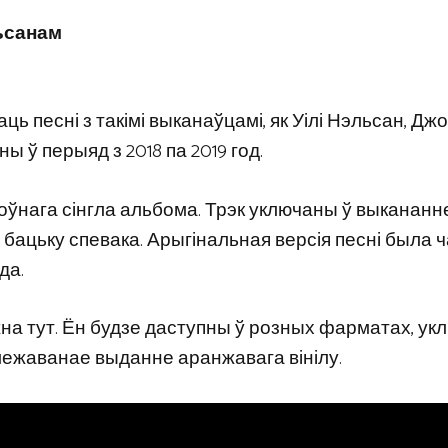
льсанам
ь песні з такімі выканаўцамі, як Уілі Нэльсан, Джо
ны ў перыяд з 2018 па 2019 год.
оўнага сінгла альбома. Трэк уключаны ў выкананне
 бацьку спевака. Арыгінальная версія песні была 
да.
а тут. Ён будзе даступны ў розных фарматах, у
бмежаванае выданне аранжавага вінілу.