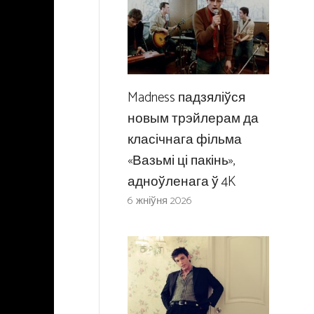
Madness падзяліўся
новым трэйлерам да
класічнага фільма
«Вазьмі ці пакінь»,
адноўленага ў 4K
6 жніўня 2026