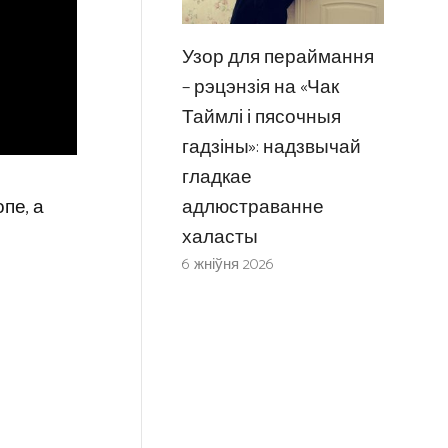
Узор для пераймання
– рэцэнзія на «Чак
Таймлі і пясочныя
гадзіны»: надзвычай
гладкае
адлюстраванне
пе, а
халасты
6 жніўня 2026