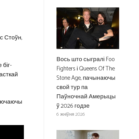
с Стоўн,
Вось што сыгралі Foo
 біг-
Fighters і Queens Of The
часткай
Stone Age, пачынаючы
свой тур па
Паўночнай Амерыцы
ключаючы
ў 2026 годзе
6 жніўня 2026