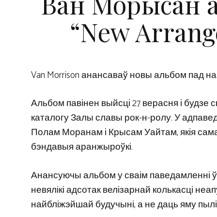
Ван Морысан 
“New Arrang
Van Morrison анансаваў новы альбом пад наз
Альбом павінен выйсці 27 верасня і будзе 
каталогу Залы славы рок-н-ролу. У адпаве
Полам Моранам і Крысам Уайтам, якія самаст
бэндавыя аранжыроўкі.
Анансуючы альбом у сваім паведамленні ў 
невялікі адсотак велізарнай колькасці неа
найбліжэйшай будучыні, а не даць яму пыліц