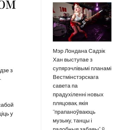
ом
Мэр Лондана Садзік
Хан выступае з
супярэчлівымі планамі
одзе з
Вестмінстэрскага
-
савета па
прадухіленні новых
пляцовак, якія
сабой
“прапаноўваюць
іць у
музыку, танцы і
падобныя забавы” ў