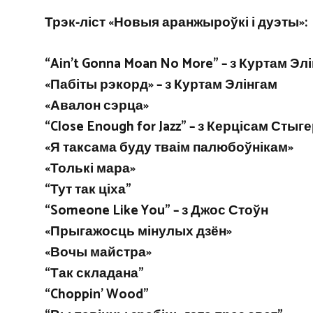
Трэк-ліст «Новыя аранжыроўкі і дуэты»:
“Ain’t Gonna Moan No More” – з Куртам Эл
«Пабіты рэкорд» – з Куртам Элінгам
«Авалон сэрца»
“Close Enough for Jazz” – з Керцісам Стыг
«Я таксама буду тваім палюбоўнікам»
«Толькі мара»
“Тут так ціха”
“Someone Like You” – з Джос Стоўн
«Прыгажосць мінулых дзён»
«Вочы майстра»
“Так складана”
“Choppin’ Wood”