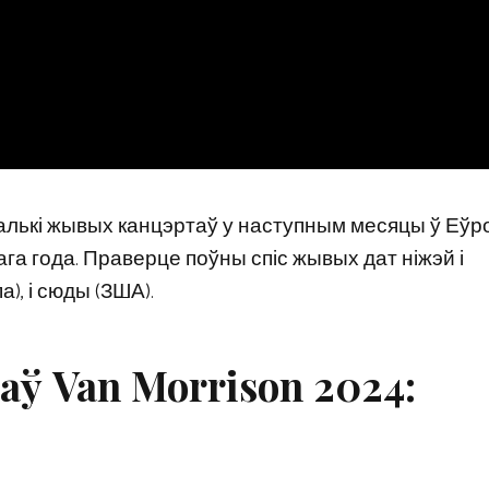
алькі жывых канцэртаў у наступным месяцы ў Еўро
ага года. Праверце поўны спіс жывых дат ніжэй і
), і сюды (ЗША).
 Van Morrison 2024: