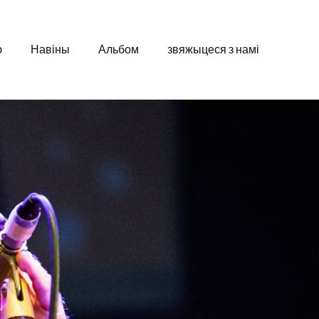
ю
Навіны
Альбом
звяжыцеся з намі