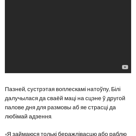
Пазней, сустрэтая воплескамі натоўпу, Білі
далучылася да сваёй маці на сцэне ў другой
палове дня для размовы аб яе страсці да
любімай адзення.
«Я займаюся толькі беражлівасцю або раблю