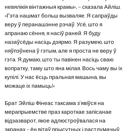
невялікія вінтажныя крамы», — сказала Айліш.
«Гэта нашмат больш вызваляе. Я сапраўды
веру ў перанашэнне рэчаў. Усё, што я
апранаю сёння, я насіў раней. Я буду
назаўсёды насіць дзярмо. Я разумею, што
няўпэўнена ў гэтым, але я проста не веру ў
гэта. Я думаю, што ты павінен насіць сваю
вопратку, таму што яна мілая. Вось чаму вы іх
купілі. У нас ёсць пральная машына, вы
можаце іх памыць!»
Брат Эйліш Фінеас таксама з’явіўся на
мерапрыемстве праз кароткае запісанае
відэазварот, якое адлюстроўвалася на
экранах – ён вітаў прысутных і растлумачыў,