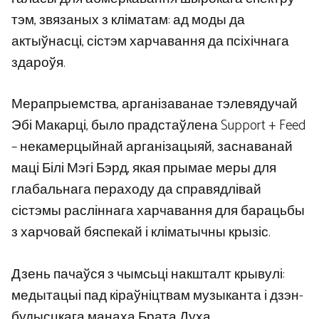
тэм, звязаных з кліматам: ад моды да
актыўнасці, сістэм харчавання да псіхічнага
здароўя.
Мерапрыемства, арганізаванае тэлевядучай
Эбі Макарці, было прадстаўлена Support + Feed
– некамерцыйнай арганізацыяй, заснаванай
маці Білі Мэгі Бэрд, якая прымае меры для
глабальнага пераходу да справядлівай
сістэмы расліннага харчавання для барацьбы
з харчовай бяспекай і кліматычны крызіс.
Дзень пачаўся з чымсьці накшталт крывулі:
медытацыі пад кіраўніцтвам музыканта і дзэн-
будысцкага манаха Брата Духа.