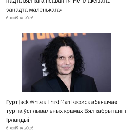
надта вялікага псавання. Не плаксівага,
занадта маленькага»
6 жніўня 2026
Гурт Jack White’s Third Man Records абвяшчае
тур па ўсплывальных крамах Вялікабрытаніі і
Ірландыі
6 жніўня 2026