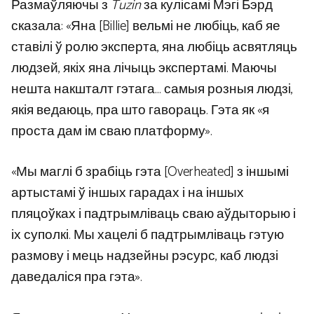
Размаўляючы з
Tuzin
за кулісамі Мэгі Бэрд
сказала: «Яна [Billie] вельмі не любіць, каб яе
ставілі ў ролю эксперта, яна любіць асвятляць
людзей, якіх яна лічыць экспертамі. Маючы
нешта накшталт гэтага… самыя розныя людзі,
якія ведаюць, пра што гавораць. Гэта як «я
проста дам ім сваю платформу».
«Мы маглі б зрабіць гэта [Overheated] з іншымі
артыстамі ў іншых гарадах і на іншых
пляцоўках і падтрымліваць сваю аўдыторыю і
іх суполкі. Мы хацелі б падтрымліваць гэтую
размову і мець надзейны рэсурс, каб людзі
даведаліся пра гэта».