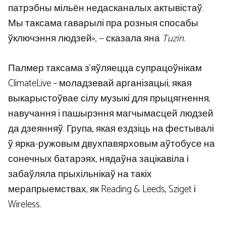
патрэбны мільён недасканалых актывістаў.
Мы таксама гаварылі пра розныя спосабы
ўключэння людзей», — сказала яна
Tuzin
.
Палмер таксама з’яўляецца супрацоўнікам
ClimateLive – моладзевай арганізацыі, якая
выкарыстоўвае сілу музыкі для прыцягнення,
навучання і пашырэння магчымасцей людзей
да дзеянняў. Група, якая ездзіць на фестывалі
ў ярка-ружовым двухпавярховым аўтобусе на
сонечных батарэях, нядаўна зацікавіла і
забаўляла прыхільнікаў на такіх
мерапрыемствах, як Reading & Leeds, Sziget і
Wireless.