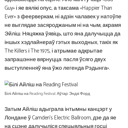
Guy» і яе вялікі опус, а таксама «Happier Than
Ever» з феерверкам, ні адзін чалавек у натоўпе
не выглядае засяроджаным ні на чым, акрамя
Эйліш. Няцяжка ўявіць, што яна далучыцца да
іншых хэдлайнераў гэтых выходных, такіх як
The Killers і The 1975, і атрымае адкрытае
запрашэнне вярнуцца: пасля ўсяго двух
выступленняў яна ўжо легенда Рэдынга».
Білі Айліш на Reading Festival. Аўтар: Эндзі Форд
Затым Айліш адыграла інтымны канцэрт у
Лондане ў Camden’s Electric Ballroom, дзе да яе
на сцэне далучыліся спецыяльныя госці