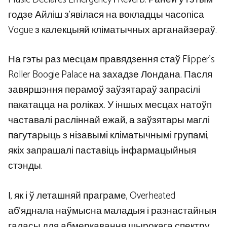
годзе Айліш з’явілася на вокладцы часопіса
Vogue з калекцыяй кліматычных арганайзераў.
На гэты раз месцам правядзення стаў Flipper’s
Roller Boogie Palace на захадзе Лондана. Пасля
завяршэння перамоў заўзятараў запрасілі
пакатацца на роліках. У іншых месцах натоўп
частавалі расліннай ежай, а заўзятары маглі
пагутарыць з нізавымі кліматычнымі групамі,
якіх запрашалі паставіць інфармацыйныя
стэнды.
І, як і ў леташняй праграме, Overheated
аб’яднала наўмысна маладыя і разнастайныя
галасы для абмеркавання шырокага спектру