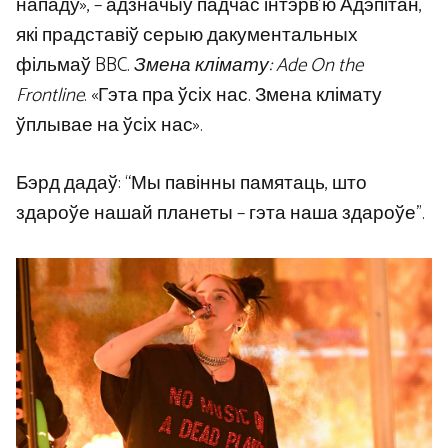
нападу», – адзначыў падчас інтэрв’ю Адэпітан,
які прадставіў серыю дакументальных
фільмаў BBC.
Змена клімату: Ade On the
Frontline
. «Гэта пра ўсіх нас. Змена клімату
ўплывае на ўсіх нас».
Бэрд дадаў: “Мы павінны памятаць, што
здароўе нашай планеты – гэта наша здароўе”.