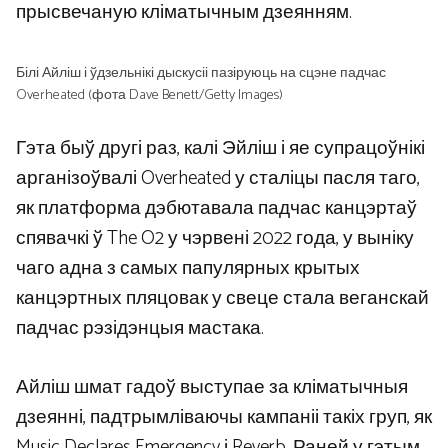
прысвечаную кліматычным дзеянням.
Білі Айліш і ўдзельнікі дыскусіі пазіруюць на сцэне падчас
Overheated (фота Dave Benett/Getty Images)
Гэта быў другі раз, калі Эйліш і яе супрацоўнікі
арганізоўвалі Overheated у сталіцы пасля таго,
як платформа дэбютавала падчас канцэртаў
спявачкі ў The O2 у чэрвені 2022 года, у выніку
чаго адна з самых папулярных крытых
канцэртных пляцовак у свеце стала веганскай
падчас рэзідэнцыя мастака.
Айліш шмат гадоў выступае за кліматычныя
дзеянні, падтрымліваючы кампаніі такіх груп, як
Music Declares Emergency і Reverb. Раней у гэтым