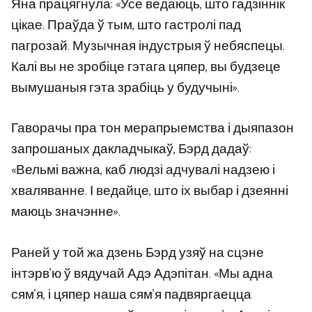
Яна працягнула: «Усе ведаюць, што гадзіннік
цікае. Праўда ў тым, што гастролі пад
пагрозай. Музычная індустрыя ў небяспецы.
Калі вы не зробіце гэтага цяпер, вы будзеце
вымушаныя гэта зрабіць у будучыні».
Гаворачы пра тон мерапрыемства і дыяпазон
запрошаных дакладчыкаў, Бэрд дадаў:
«Вельмі важна, каб людзі адчувалі надзею і
хваляванне. І ведайце, што іх выбар і дзеянні
маюць значэнне».
Раней у той жа дзень Бэрд узяў на сцэне
інтэрв’ю ў вядучай Адэ Адэпітан. «Мы адна
сям’я, і ​​цяпер наша сям’я падвяргаецца