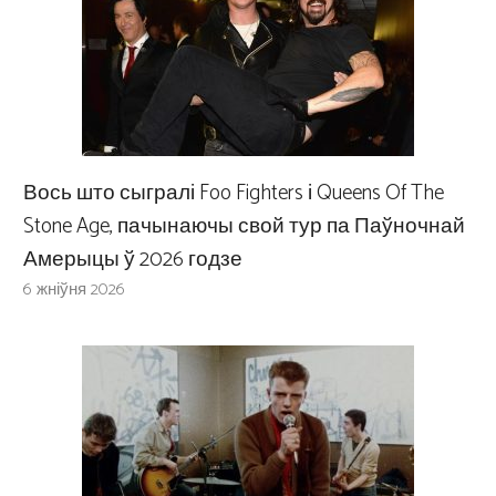
Вось што сыгралі Foo Fighters і Queens Of The
Stone Age, пачынаючы свой тур па Паўночнай
Амерыцы ў 2026 годзе
6 жніўня 2026