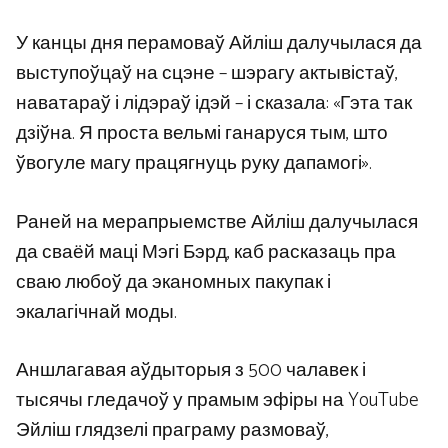
У канцы дня перамоваў Айліш далучылася да
выступоўцаў на сцэне – шэрагу актывістаў,
наватараў і лідэраў ідэй – і сказала: «Гэта так
дзіўна. Я проста вельмі ганаруся тым, што
ўвогуле магу працягнуць руку дапамогі».
Раней на мерапрыемстве Айліш далучылася
да сваёй маці Мэгі Бэрд, каб расказаць пра
сваю любоў да эканомных пакупак і
экалагічнай моды.
Аншлагавая аўдыторыя з 500 чалавек і
тысячы гледачоў у прамым эфіры на YouTube
Эйліш глядзелі праграму размоваў,