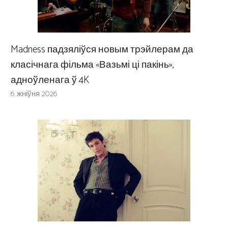
Madness падзяліўся новым трэйлерам да
класічнага фільма «Вазьмі ці пакінь»,
адноўленага ў 4K
6 жніўня 2026