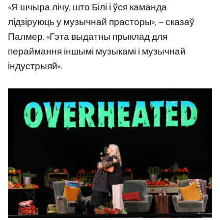
«Я шчыра лічу, што Білі і ўся каманда
лідзіруюць у музычнай прасторы», — сказаў
Палмер. «Гэта выдатны прыклад для
пераймання іншымі музыкамі і музычнай
індустрыяй».