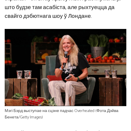
што будзе там асабіста, але рыхтуецца да
свайго дэбютнага шоу ў Лондане.
Мэгі Бэрд выступае на сцэне падчас Overheated (Фота Дэйва
Бенета/Getty Images)