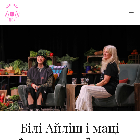
Skip
to
Me
content
Білі Айліш і маці