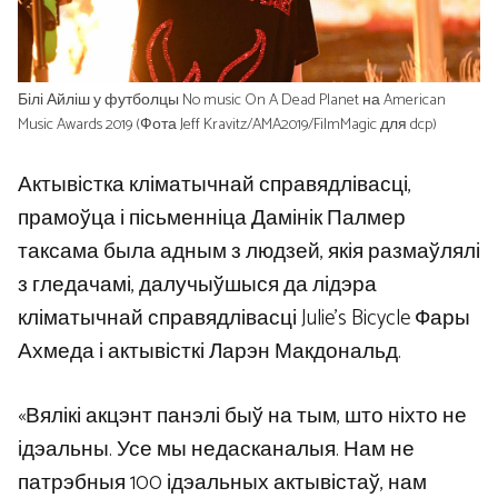
Білі Айліш у футболцы No music On A Dead Planet на American
Music Awards 2019 (Фота Jeff Kravitz/AMA2019/FilmMagic для dcp)
Актывістка кліматычнай справядлівасці,
прамоўца і пісьменніца Дамінік Палмер
таксама была адным з людзей, якія размаўлялі
з гледачамі, далучыўшыся да лідэра
кліматычнай справядлівасці Julie’s Bicycle Фары
Ахмеда і актывісткі Ларэн Макдональд.
«Вялікі акцэнт панэлі быў на тым, што ніхто не
ідэальны. Усе мы недасканалыя. Нам не
патрэбныя 100 ідэальных актывістаў, нам