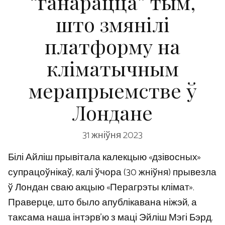
“ганарацца” тым,
што змянілі
платформу на
кліматычным
мерапрыемстве ў
Лондане
31 жніўня 2023
Білі Айліш прывітала калекцыю «дзівосных»
супрацоўнікаў, калі ўчора (30 жніўня) прывезла
ў Лондан сваю акцыю «Перагрэты клімат».
Праверце, што было апублікавана ніжэй, а
таксама наша інтэрв’ю з маці Эйліш Мэгі Бэрд.