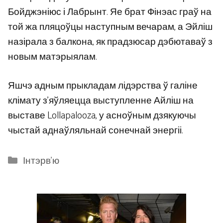
Бойджэніюс і Лабрынт. Яе брат Фінэас граў на
той жа пляцоўцы наступным вечарам, а Эйліш
назірала з балкона, як прадзюсар дэбютаваў з
новым матэрыялам.
Яшчэ адным прыкладам лідэрства ў галіне
клімату з’яўляецца выступленне Айліш на
выставе Lollapalooza, у асноўным дзякуючы
чыстай аднаўляльнай сонечнай энергіі.
Categories
Інтэрв'ю