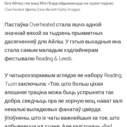
Білі Айліш і яе маці Мэгі Бэрд абдымаюцца на сцэне падчас
Overheated (фота Dave Benett/Getty Images)
Пастаўка Overheated стала яшчэ адной
значнай вяхой за тыдзень прыкметных
дасягненняў для Айліш. У гэтыя выхадныя яна
стала самым маладым хэдлайнерам
фестывалю Reading & Leeds.
У чатырохзоркавым аглядзе яе набору Reading,
Tuzin
заключыла: «Тое, што больш ціхая
апошняя траціна можа быць успрынята так
добра, сведчыць пра яе зорную моц, нават калі
некалькі выпадковых фанатаў цвёрда
ўпэўнены, што іх чаты важнейшыя за тое, што
адбываецца на сцэне. Але калі гучаць «Bad