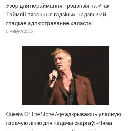
Узор для пераймання – рэцэнзія на «Чак
Таймлі і пясочныя гадзіны»: надзвычай
гладкае адлюстраванне халасты
6 жніўня 2026
Queens Of The Stone Age адкрываюць уласную
гарачую лінію для падачы скаргаў: «Няма