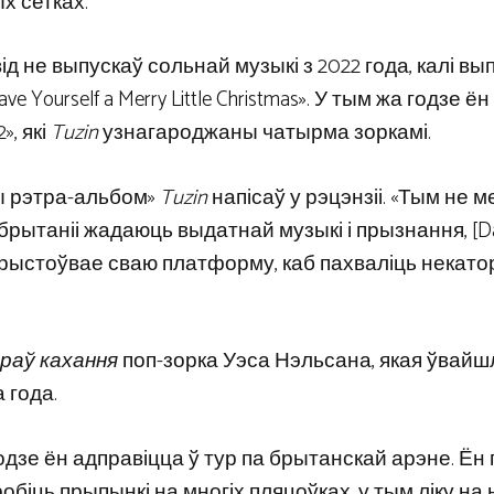
х сетках.
 не выпускаў сольнай музыкі з 2022 года, калі вы
Yourself a Merry Little Christmas». У тым жа годзе ён
, які
Tuzin
узнагароджаны чатырма зоркамі.
ры рэтра-альбом»
Tuzin
напісаў у рэцэнзіі. «Тым не м
кабрытаніі жадаюць выдатнай музыкі і прызнання, [Da
ыкарыстоўвае сваю платформу, каб пахваліць некат
раў кахання
поп-зорка Уэса Нэльсана, якая ўвайш
а года.
одзе ён адправіцца ў тур па брытанскай арэне. Ён
і зробіць прыпынкі на многіх пляцоўках, у тым ліку на