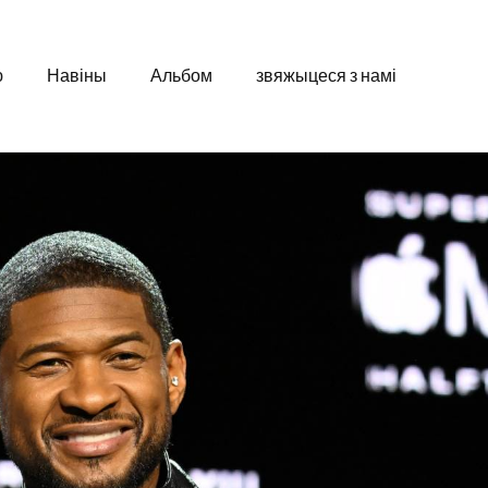
ю
Навіны
Альбом
звяжыцеся з намі