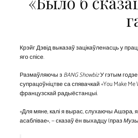
«Было б сказа
г
Крэйг Дэвід выказаў зацікаўленасць у пра
яго спісе.
Размаўляючы з
BANG Showbiz
У гэтым годзе н
супрацоўніцтве са спявачкай «You Make Me 
французскай радыёстанцыі.
«Для мяне, калі я вырас, слухаючы Ашэра, 
асаблівае», — сказаў ён выхадцу (праз
Музы