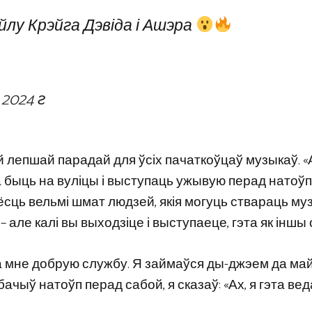
лу Крэйга Дэвіда і Ашэра
 2024 г
й лепшай парадай для ўсіх пачаткоўцаў музыкаў. «
а быць на вуліцы і выступаць ужывую перад натоўп
ёсць вельмі шмат людзей, якія могуць ствараць муз
 але калі вы выходзіце і выступаеце, гэта як іншы 
а мне добрую службу. Я займаўся ды-джэем да ма
 ўбачыў натоўп перад сабой, я сказаў: «Ах, я гэта вед