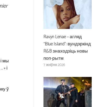
ier
Ravyn Lenae – агляд
“Blue Island”: вундэркінд
R&B знаходзіць новы
поп-рытм
і мы
7 жніўня 2026
 » і
чку ў