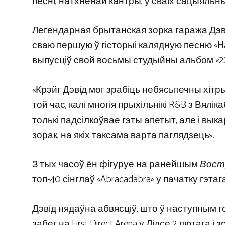
песні, натхнёнай кантры, у сваіх сацыяльны
Легендарная брытанская зорка гаража Дэвід
сваю першую ў гісторыі калядную песню «Have 
выпусціў свой восьмы студыйны альбом «22»
«Крэйг Дэвід мог зрабіць небясьпечны хіт
той час, калі многія прыхільнікі R&B з Вялі
толькі падсілкоўвае гэты апетыт, але і в
зорак, на якіх таксама варта паглядзець».
З тых часоў ён фігуруе на ранейшым
Вост
топ-40 сінглаў «Abracadabra» у пачатку гэтаг
Дэвід нядаўна абвясціў, што ў наступным г
забег на First Direct Arena у Лідсе 2 лютага 