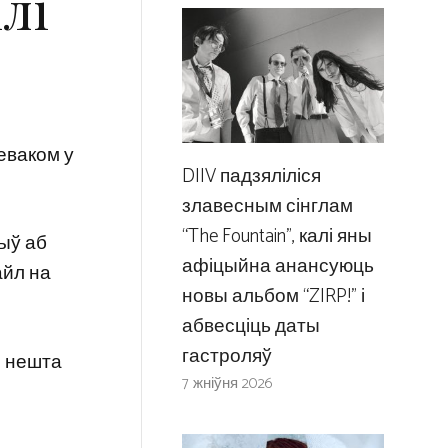
лі
еваком у
DIIV падзяліліся
злавесным сінглам
“The Fountain”, калі яны
рыў аб
афіцыйна анансуюць
айл на
новы альбом “ZIRP!” і
абвесціць даты
гастроляў
і нешта
7 жніўня 2026