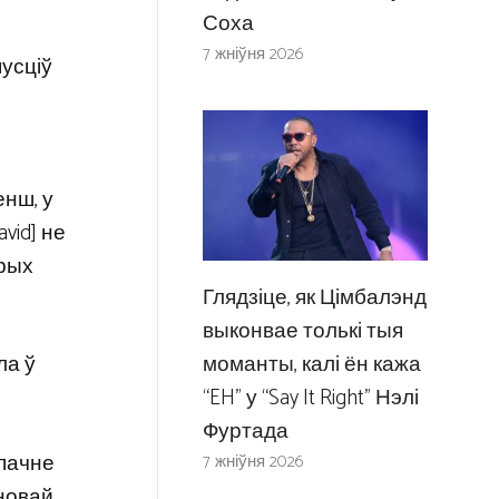
Соха
7 жніўня 2026
пусціў
енш, у
vid] не
орых
Глядзіце, як Цімбалэнд
выконвае толькі тыя
моманты, калі ён кажа
ла ў
“EH” у “Say It Right” Нэлі
Фуртада
 пачне
7 жніўня 2026
 новай