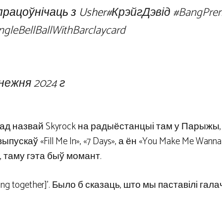
рацоўнічаць з Usher
#КрэйгДэвід
#BangPrem
ingleBellBallWithBarclaycard
снежня 2024 г
ад назвай Skyrock на радыёстанцыі там у Парыжы, 
ускаў «Fill Me In», «7 Days», а ён «You Make Me Wanna …
, таму гэта быў момант.
ing together]’. Было б сказаць, што мы паставілі гала