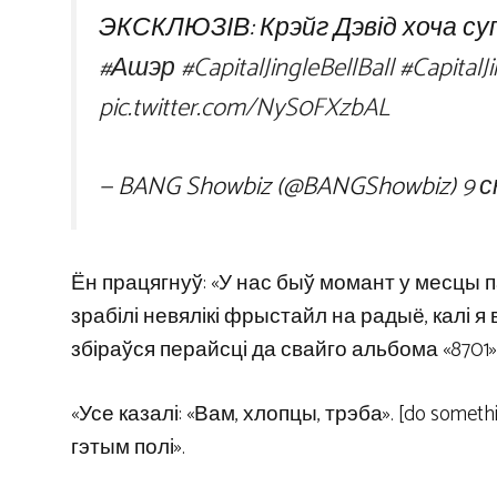
ЭКСКЛЮЗІВ: Крэйг Дэвід хоча суп
#Ашэр
#CapitalJingleBellBall
#CapitalJ
pic.twitter.com/NyS0FXzbAL
— BANG Showbiz (@BANGShowbiz)
9 
Ён працягнуў: «У нас быў момант у месцы п
зрабілі невялікі фрыстайл на радыё, калі я вып
збіраўся перайсці да свайго альбома «8701»
«Усе казалі: «Вам, хлопцы, трэба». [do someth
гэтым полі».