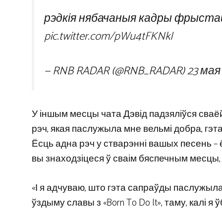
рэдкія нябачаныя кадры фрыстай
pic.twitter.com/pWu4tFKNkI
— RNB RADAR (@RNB_RADAR)
23 мая
У іншым месцы чата Дэвід падзяліўся сваё
рэч, якая паслужыла мне вельмі добра, гэт
Ёсць адна рэч у стварэнні вашых песень – 
вы знаходзіцеся ў сваім бяспечным месцы, –
«І я адчуваю, што гэта сапраўды паслужыл
ўздыму славы з «Born To Do It», таму, калі я