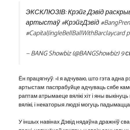
ЭКСКЛЮЗІВ: Крэйг Дэвід раскры
артыстаў
#КрэйгДэвід
#BangPrem
#CapitalJingleBellBallWithBarclaycard
p
— BANG Showbiz (@BANGShowbiz)
9 
Ён працягнуў: «І я адчуваю, што гэта адна
артыстам: паспрабуйце адчуваць сябе камф
раптам атрымаеце вялікі хіт і яны выкінуць ва
вялікі, і некаторыя людзі могуць падымацца 
У іншых навінах Дэвід нядаўна дражніў с