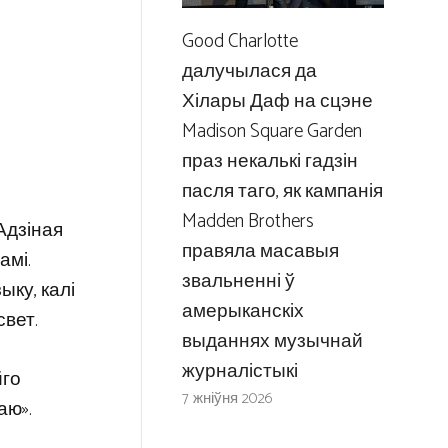
Good Charlotte
далучылася да
Хілары Даф на сцэне
Madison Square Garden
праз некалькі гадзін
пасля таго, як кампанія
Madden Brothers
Адзіная
правяла масавыя
амі.
звальненні ў
ыку, калі
амерыканскіх
свет.
выданнях музычнай
журналістыкі
йго
7 жніўня 2026
аю».