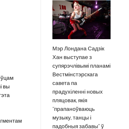
Мэр Лондана Садзік
Хан выступае з
супярэчлівымі планамі
Вестмінстэрскага
коўцам
савета па
і вы
прадухіленні новых
 гэта
пляцовак, якія
“прапаноўваюць
музыку, танцы і
агментам
падобныя забавы” ў