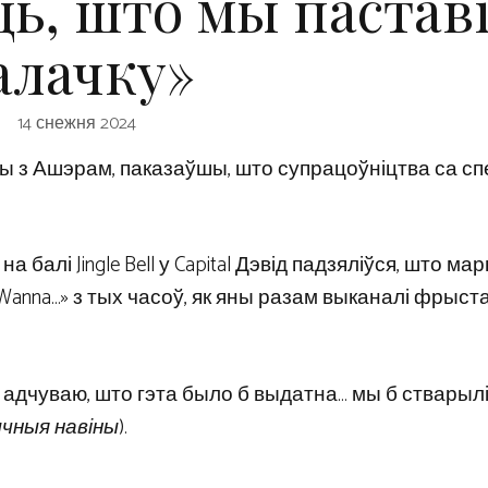
ць, што мы паставі
алачку»
14 снежня 2024
цы з Ашэрам, паказаўшы, што супрацоўніцтва са сп
а балі Jingle Bell у Capital Дэвід падзяліўся, што ма
Wanna…» з тых часоў, як яны разам выканалі фрыст
я адчуваю, што гэта было б выдатна… мы б стварыл
чныя навіны
).