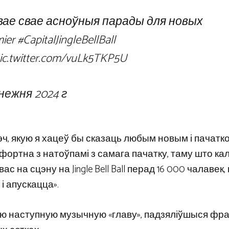
вае свае асноўныя парады для новых
ier
#CapitalJingleBellBall
ic.twitter.com/vuLk5TKP5U
снежня 2024 г
 рэч, якую я хацеў бы сказаць любым новым і пачат
ортна з натоўпамі з самага пачатку, таму што кал
с на сцэну на Jingle Bell Ball перад 16 000 чалавек,
і апускацца».
ваю наступную музычную «главу», падзяліўшыся фр