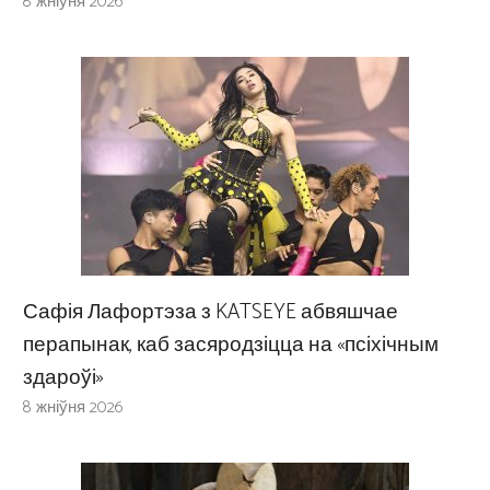
8 жніўня 2026
Сафія Лафортэза з KATSEYE абвяшчае
перапынак, каб засяродзіцца на «псіхічным
здароўі»
8 жніўня 2026