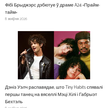
Фібі Брыджэрс дэбютуе ў драме A24 «Прайм-
тайм»
8 жніўня 2026
Дэніз Уэлч распавядае, што Tiny Habits спявалі
першы танец на вяселлі Мэці Хілі і Габрыэт
Бехтэль