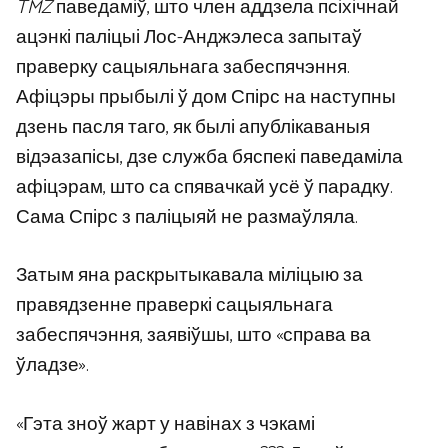
TMZ
паведаміў, што член аддзела псіхічнай
ацэнкі паліцыі Лос-Анджэлеса запытаў
праверку сацыяльнага забеспячэння.
Афіцэры прыбылі ў дом Спірс на наступны
дзень пасля таго, як былі апублікаваныя
відэазапісы, дзе служба бяспекі паведаміла
афіцэрам, што са спявачкай усё ў парадку.
Сама Спірс з паліцыяй не размаўляла.
Затым яна раскрытыкавала міліцыю за
правядзенне праверкі сацыяльнага
забеспячэння, заявіўшы, што «справа ва
ўладзе».
«Гэта зноў жарт у навінах з чэкамі