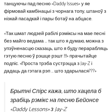
танцуючы пад песню «Daddy Issues» у яе
фірмовай камбінацыі з чорнага топу, штаноў з
нізкай пасадкай і пары ботаў на абцасе.
«Так шмат людзей рабілі рэміксы на мае песні
без майго ведама … так што я думаю, можна з
упэўненасцю сказаць, што я буду перарабляць
гэтую песню ў рэшце рэшт !!!» прачытайце
подпіс. «Проста трэба сустрэцца з Jay-Z і
дадаць да гэтага рэп … што здарылася???»
Брытні Спірс кажа, што хацела б
зрабіць рэмікс на песню Бейонсе
«Daddy Lessons» з Jay-Z