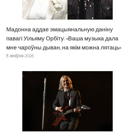
Мадонна аддае эмацыянальную даніну
павагі Уільяму Орбіту: «Ваша музыка дала
мне чароўны дыван, на якім можна лятаць»
8 жніўня 2026