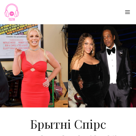
Skip
to
Me
content
Брытні Спірс