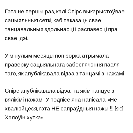
Гэта не першы раз, калі Спірс выкарыстоўвае
сацыяльныя сеткі, каб паказаць свае
танцавальныя здольнасці і распавесці пра
свае ідэі.
У мінулым месяцы поп-зорка атрымала
праверку сацыяльнага забеспячэння пасля
таго, як апублікавала відэа з танцамі з нажамі
Спірс апублікавала відэа, на якім танцуе з
вялікімі нажамі. У подпісе яна напісала: «Не
хвалюйцеся, гэта НЕ сапраўдныя нажы !!! [sic]
Хэлоўін хутка».