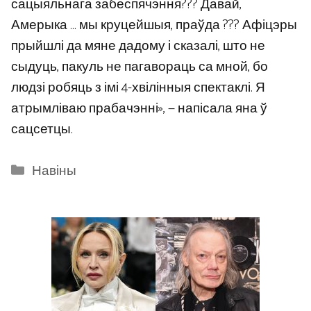
сацыяльнага забеспячэння??? Давай,
Амерыка … мы круцейшыя, праўда ??? Афіцэры
прыйшлі да мяне дадому і сказалі, што не
сыдуць, пакуль не пагавораць са мной, бо
людзі робяць з імі 4-хвілінныя спектаклі. Я
атрымліваю прабачэнні», — напісала яна ў
сацсетцы.
Categories
Навіны