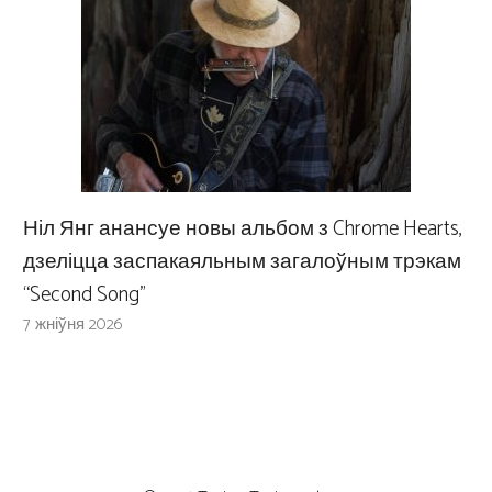
Ніл Янг анансуе новы альбом з Chrome Hearts,
дзеліцца заспакаяльным загалоўным трэкам
“Second Song”
7 жніўня 2026