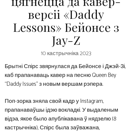
цягнецца да кавер-
версіі «Daddy
Lessons» Бейонсе з
Jay-Z
10 кастрычніка 2023
Брытні Спірс звярнулася да Бейонсе і Джэй-Зі,
каб прапанаваць кавер на песню Queen Bey
“Daddy Issues” з новым вершам рэпера.
Поп-зорка зняла свой кадр у Instagram,
прапанаваўшы ідэю вокладкі. У выдаленым
відэа, якое было апублікавана ў нядзелю (8
кастрычніка), Спірс была заўважана,