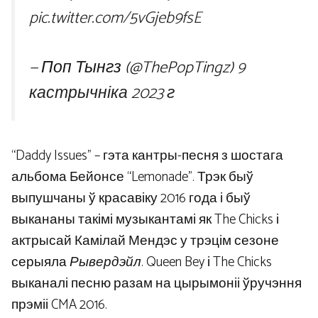
pic.twitter.com/5vGjeb9fsE
— Поп Тынгз (@ThePopTingz)
9
кастрычніка 2023 г
“Daddy Issues” – гэта кантры-песня з шостага
альбома Бейонсе “Lemonade”. Трэк быў
выпушчаны ў красавіку 2016 года і быў
выкананы такімі музыкантамі як The Chicks і
актрысай Камілай Мендэс у трэцім сезоне
серыяла
Рывердэйл
. Queen Bey і The Chicks
выканалі песню разам на цырымоніі ўручэння
прэміі CMA 2016.