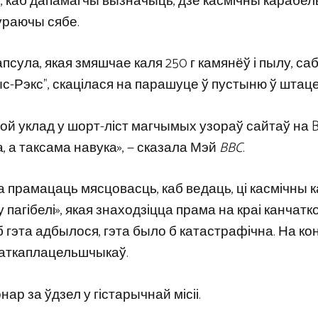
, каб дапамагчы вызначыць, дзе касмічны карабе
ураючы сябе.
псула, якая змяшчае каля 250 г камянёў і пылу, са
ыс-Рэкс”, скацілася на парашуце ў пустыню ў штац
вой уклад у шорт-ліст магчымых узораў сайтаў на B
 а таксама навука», — сказала Мэй
BBC
.
ба прамацаць мясцовасць, каб ведаць, ці касмічны 
 пагібелі», якая знаходзіцца прама на краі канчатк
 гэта адбылося, гэта было б катастрафічна. На ко
даткаплацельшчыкаў.
р за ўдзел у гістарычнай місіі.