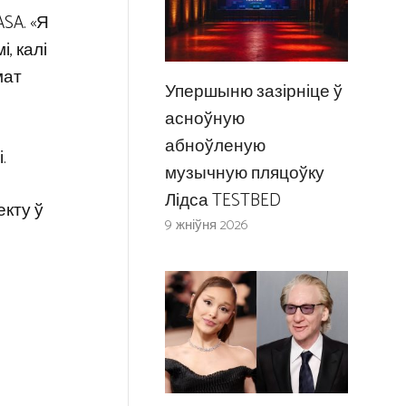
SA. «Я
, калі
мат
Упершыню зазірніце ў
асноўную
абноўленую
.
музычную пляцоўку
Лідса TESTBED
екту ў
9 жніўня 2026
я