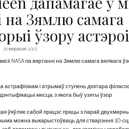
een дапамагае ў мі
і на Зямлю самага
торыі ўзору астэро
25 верасня 2023
ісіі NASA па вяртанні на Зямлю самага вялікага ў
ца астрафізікам і атрымаў ступень доктара філасоф
ідэнтыфікацыі месца, з якога быў узяты ўзор.
 якая ўяўляе сабой працэс працы з парай двухмерн
ачыма можна выкарыстоўваць для стварэння 3D-сц