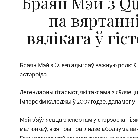
Браян Мэй з Qu
па вяртанн
вялікага ў гіс
Браян Мэй з Queen адыграў важную ролю ў м
астэроіда.
Легендарны гітарыст, які таксама з’яўляец
Імперскім каледжы ў 2007 годзе, дапамог у 
Мэй з’яўляецца экспертам у стэрэаскапіі,
малюнкаў, якія пры праглядзе абодвума в