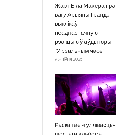
Жарт Біла Махера пра
вагу Арыяны Грандэ
выклікаў
неадназначную
рэакцыю ў аўдыторыі
“У рэальным часе”
9 жніўня 2026
Расквітае «гуллівасць»
шостага альбома,