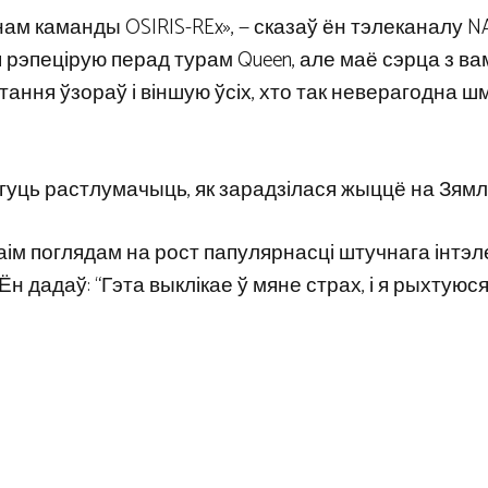
ам каманды OSIRIS-REx», — сказаў ён тэлеканалу NA
я рэпецірую перад турам Queen, але маё сэрца з вамі
ання ўзораў і віншую ўсіх, хто так неверагодна ш
уць растлумачыць, як зарадзілася жыццё на Зямлі
ім поглядам на рост папулярнасці штучнага інтэл
н дадаў: “Гэта выклікае ў мяне страх, і я рыхтуюс