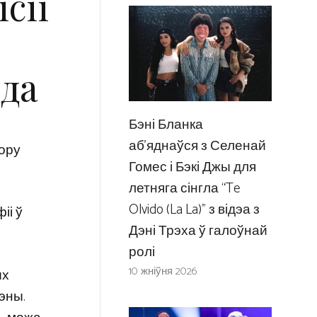
сіі
іда
Бэні Бланка
аб’яднаўся з Селенай
зору
Гомес і Бэкі Джы для
летняга сінгла “Te
Olvido (La La)” з відэа з
іі ў
Дэні Трэха ў галоўнай
ролі
10 жніўня 2026
ых
эны.