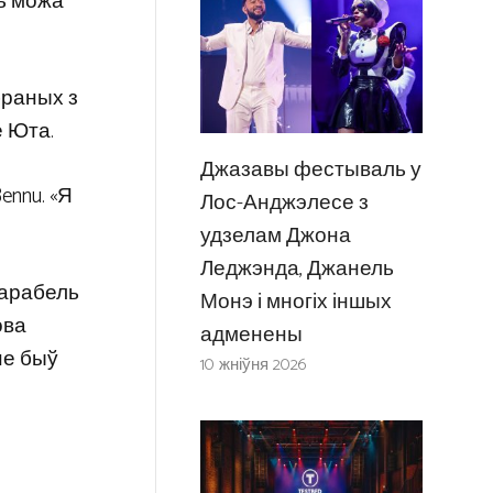
ль можа
браных з
е Юта.
Джазавы фестываль у
ennu. «Я
Лос-Анджэлесе з
удзелам Джона
Леджэнда, Джанель
карабель
Монэ і многіх іншых
ова
адменены
не быў
10 жніўня 2026