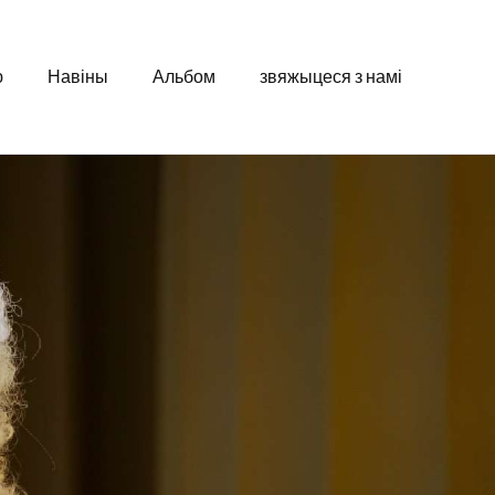
ю
Навіны
Альбом
звяжыцеся з намі