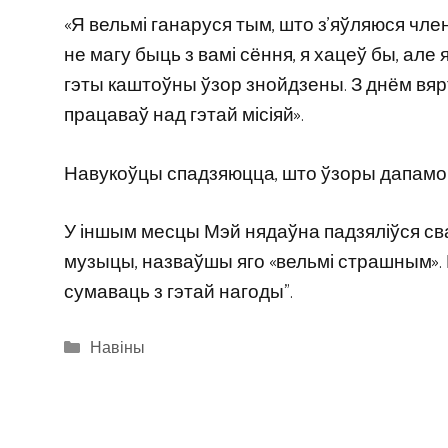
«Я вельмі ганаруся тым, што з’яўляюся член
не магу быць з вамі сёння, я хацеў бы, але 
гэты каштоўны ўзор знойдзены. З днём вярт
працаваў над гэтай місіяй».
Навукоўцы спадзяюцца, што ўзоры дапамог
У іншым месцы Мэй нядаўна падзяліўся сва
музыцы, назваўшы яго «вельмі страшным». Ё
сумаваць з гэтай нагоды”.
Categories
Навіны