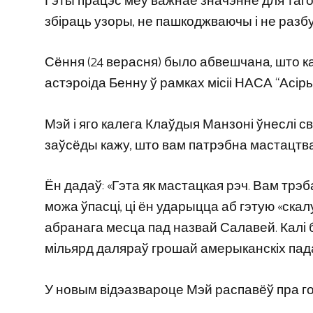
Гэты працэс меў важнае значэнне для таго
збіраць узоры, не пашкоджваючы і не разб
Сёння (24 верасня) было абвешчана, што ка
астэроіда Бенну ў рамках місіі НАСА “Асір
Мэй і яго калега Клаўдыя Манзоні ўнеслі с
заўсёды кажу, што вам патрэбна мастацтва,
Ён дадаў: «Гэта як мастацкая рэч. Вам трэ
можа ўпасці, ці ён ударыцца аб гэтую «скалу
абранага месца пад назвай Салавей. Калі б
мільярд даляраў грошай амерыканскіх па
У новым відэазвароце Мэй распавёў пра гона