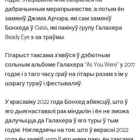
дабрачынным мерапрыемстве, а потым ён
замяніў Джэма Арчэра, які сам замяніў
Бонхеда ў Oasis, які пакінуў групу Галахера
Beady Eye з-за траўмы.
Гітарыст таксама з’явіўся ў дэбютным
сольным альбоме Галахера “As You Were” у 2017
годзе і з таго часу граў на гітары разам з ім у
шэрагу тураў і фестываляў.
У красавіку 2022 года Бонхед абвясціў, што ў
яго дыягнаставалі рак міндалін і ён не зможа
далучыцца да Галахера ў яго туры ў тым
годзе. Нягледзячы на ​​тое, што ў верасні 2022
года ён заявіў, што ў яго няма раку, ён таксама