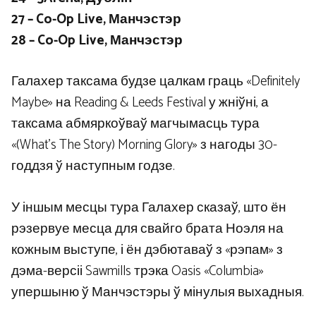
27 – Co-Op Live, Манчэстэр
28 – Co-Op Live, Манчэстэр
Галахер таксама будзе цалкам граць «Definitely
Maybe» на Reading & Leeds Festival у жніўні, а
таксама абмяркоўваў магчымасць тура
«(What’s The Story) Morning Glory» з нагоды 30-
годдзя ў наступным годзе.
У іншым месцы тура Галахер сказаў, што ён
рэзервуе месца для свайго брата Ноэля на
кожным выступе, і ён дэбютаваў з «рэпам» з
дэма-версіі Sawmills трэка Oasis «Columbia»
упершыню ў Манчэстэры ў мінулыя выхадныя.