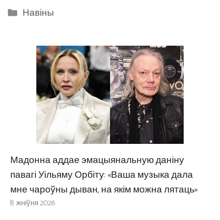
Categories
Навіны
Мадонна аддае эмацыянальную даніну
павагі Уільяму Орбіту: «Ваша музыка дала
мне чароўны дыван, на якім можна лятаць»
8 жніўня 2026