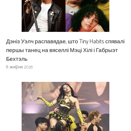
Дэніз Уэлч распавядае, што Tiny Habits спявалі
першы танец на вяселлі Мэці Хілі і Габрыэт
Бехтэль
8 жніўня 2026