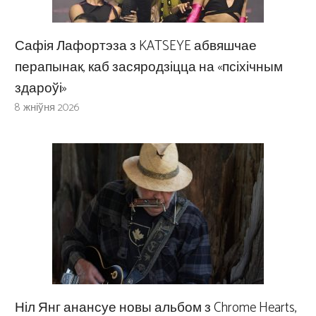
Сафія Лафортэза з KATSEYE абвяшчае
перапынак, каб засяродзіцца на «псіхічным
здароўі»
8 жніўня 2026
Ніл Янг анансуе новы альбом з Chrome Hearts,