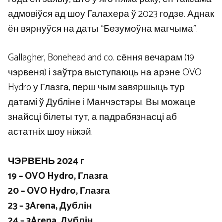
адмовіўся ад шоу Галахера ў 2023 годзе. Аднак
ён вярнуўся на даты “Безумоўна магчыма”.
Gallagher, Bonehead and co. сёння вечарам (19
чэрвеня) і заўтра выступаюць на арэне OVO
Hydro у Глазга, перш чым завяршыць тур
датамі ў Дубліне і Манчэстэры. Вы можаце
знайсці білеты тут, а падрабязнасці аб
астатніх шоу ніжэй.
ЧЭРВЕНЬ 2024 г
19 – OVO Hydro, Глазга
20 – OVO Hydro, Глазга
23 – 3Arena, Дублін
24 – 3Arena, Дублін