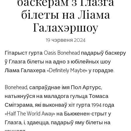
баскерам з Глазга
білеты на Ліама
Галахэршоу
19 чэрвеня 2024
Гітарыст гурта Oasis Bonehead падарыў баскеру
ў Глазга білеты на адно з юбілейных шоу
Ліама Галахера «Definitely Maybe» у горадзе.
Bonehead, сапраўднае імя Пол Артурс,
натыкнуўся на маладога гульца Томаса
Смітэрама, які выконваў хіт гурта 1994 года
«Half The World Away» на Бьюкенен-стрыт у
Глазга, і, здаецца, падарыў яму білеты на