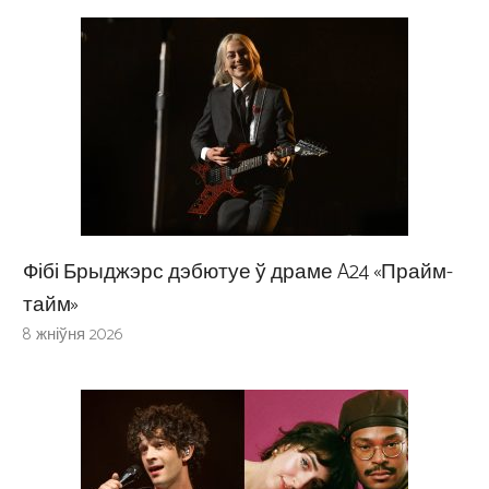
Фібі Брыджэрс дэбютуе ў драме A24 «Прайм-
тайм»
8 жніўня 2026