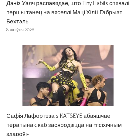
Дэніз Уэлч распавядае, што Tiny Habits спявалі
першы танец на вяселлі Мэці Хілі і Габрыэт
Бехтэль
8 жніўня 2026
Сафія Лафортэза з KATSEYE абвяшчае
перапынак, каб засяродзіцца на «псіхічным
здароўі»