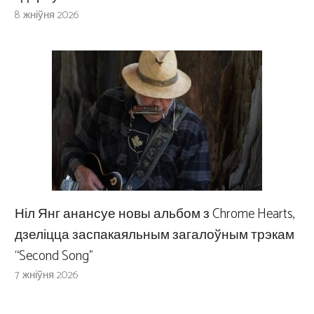
8 жніўня 2026
Ніл Янг анансуе новы альбом з Chrome Hearts,
дзеліцца заспакаяльным загалоўным трэкам
“Second Song”
7 жніўня 2026