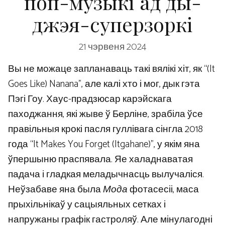
поп-музыкі ад ды-
джэя-суперзоркі
21 чэрвеня 2024
Вы не можаце запланаваць такі вялікі хіт, як “(It
Goes Like) Nanana”, але калі хто і мог, дык гэта
Пэгі Гоу. Хаус-прадзюсар карэйскага
паходжання, які жыве ў Берліне, зрабіла ўсе
правільныя крокі пасля гуллівага сінгла 2018
года “It Makes You Forget (Itgahane)”, у якім яна
ўпершыню праспявала. Яе халаднаватая
падача і гладкая меладычнасць вылучаліся.
Неўзабаве яна была
Мода
фотасесіі, маса
прыхільнікаў у сацыяльных сетках і
напружаны графік гастроляў. Але мінулагодні