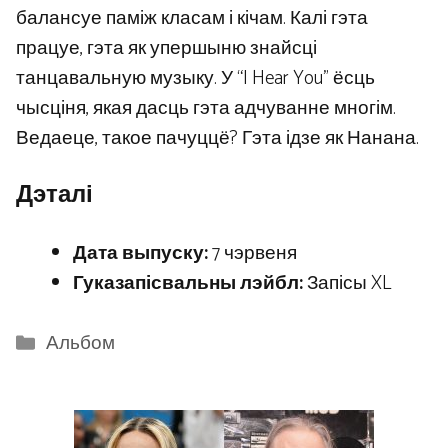
балансуе паміж класам і кічам. Калі гэта
працуе, гэта як упершыню знайсці
танцавальную музыку. У “I Hear You” ёсць
чысціня, якая дасць гэта адчуванне многім.
Ведаеце, такое пачуццё? Гэта ідзе як Нанана.
Дэталі
Дата выпуску:
7 чэрвеня
Гуказапісвальны лэйбл:
Запісы XL
Categories
Альбом