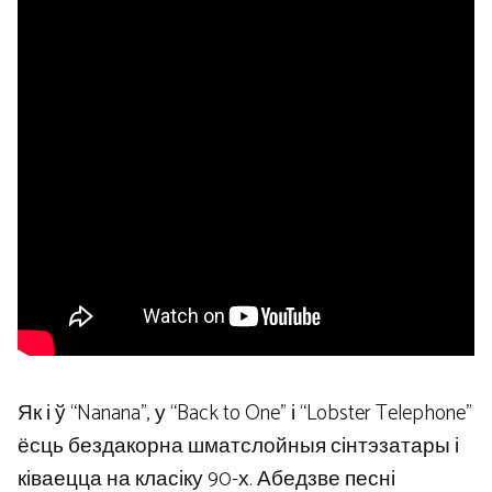
Як і ў “Nanana”, у “Back to One” і “Lobster Telephone”
ёсць бездакорна шматслойныя сінтэзатары і
ківаецца на класіку 90-х. Абедзве песні