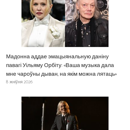
Мадонна аддае эмацыянальную даніну
павагі Уільяму Орбіту: «Ваша музыка дала
мне чароўны дыван, на якім можна лятаць»
8 жніўня 2026