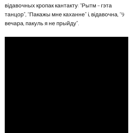
відавочных кропак кантакту: “Рытм – гэта
танцор”, “Пакажы мне каханне” і, відавочна, “9
вечара, пакуль я не прыйду”.