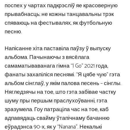
поспех у чартах падкрэсліў яе красоверную
прывабнасць; не кожны танцавальны трэк
спяваюць на фестывалях, як футбольную
песню.
Напісанне хіта паставіла паўзу ў выпуску
альбома. Пачынаючы з вясёлага
самаматываванага гімна “I Go” 2021 года,
фанаты захапіліся песнямі. “Я цябе чую”
гэта
альбом сінглаў, у якім палова песень – сінглы.
Нягледзячы на ​​тое, што гэта забівае частку
шуму пры першым праслухоўванні, гэта
зразумела. Гоу патраціла час на тое, каб
адпавядаць свайму ўтапічнаму бачанню
еўрадэнса 90-х, як у “Nanana”. Некалькі