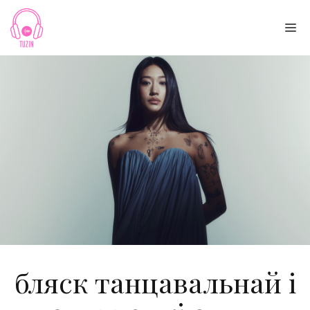
Skip
to
Me
content
бляск танцавальнай і