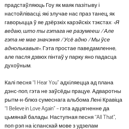
прадстаўляюць Гоу як маяк пазітыву і
настойлівасці, які злучае нас праз танец, як
гаворыцца ў яе дзёрзкіх карэйскіх тэкстах:
«Я
ведаю, што ты гэтага не разумееш / Але
гэта не мае значэння / Усё адно / Мы ўсе
аднолькавыя».
Гэта простае паведамленне,
але пасля дзвюх пінтаў у парку яно падасца
духоўным.
Калі песня “I Hear You” адхіляецца ад плана
дэнс-поп, гэта не заўсёды працуе. Адваротны
рытм-н-блюз сумеснага альбома Лені Кравіца
“I Believe in Love Again” – гэта адцягненне да
цьмянай балады. Наступная песня “All That”,
поп-рэп на іспанскай мове з удзелам