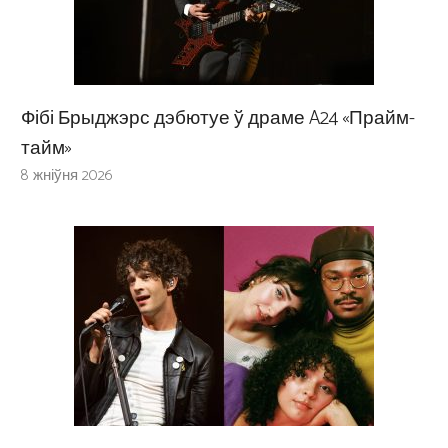
Фібі Брыджэрс дэбютуе ў драме A24 «Прайм-
тайм»
8 жніўня 2026