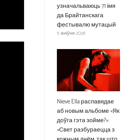
узначальваюць 71 імя
да Брайтанскага
фестывалю мутацый
5 жніўня 2026
Nieve Ella распавядае
аб новым альбоме «Як
доўга гэта зойме?»:
«Свет разбураецца з
кожным днём, так што