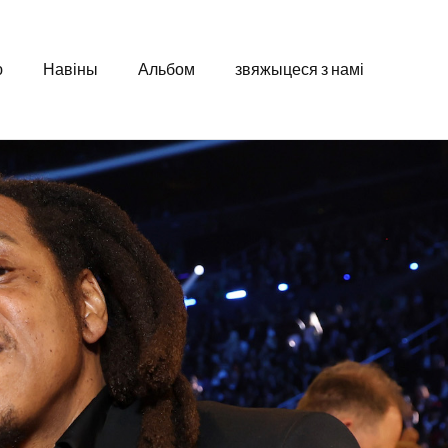
ю
Навіны
Альбом
звяжыцеся з намі