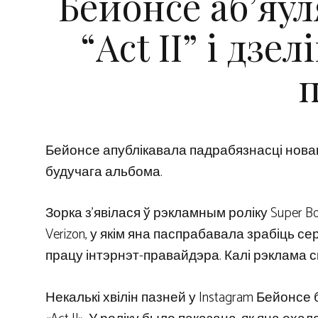
Бейонсе аб’яў
“Act II” і дз
Бейонсе апублікавала падрабязнасці новага
будучага альбома.
Зорка з’явілася ў рэкламным роліку Super B
Verizon, у якім яна паспрабавала зрабіць
працу інтэрнэт-правайдэра. Калі рэклама с
Некалькі хвілін пазней у Instagram Бейонсе