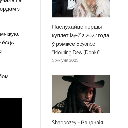
гучала па
бордам з
Паслухайце першы
 мяккую,
куплет Jay-Z з 2022 года
е ёсць
ў рэміксе Beyoncé
о
“Morning Dew (Donk)”
6 жніўня 2026
бом.
Shaboozey – Рэцэнзія