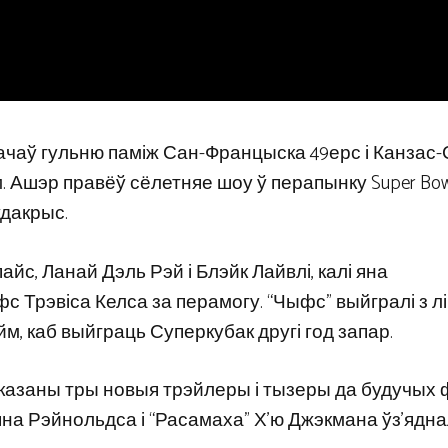
чаў гульню паміж Сан-Францыска 49ерс і Канзас-С
шэр правёў сёлетняе шоу ў перапынку Super Bowl,
Лудакрыс.
йс, Ланай Дэль Рэй і Блэйк Лайвлі, калі яна
 Трэвіса Келса за перамогу. “Чыфс” выйгралі з лі
йм, каб выйграць Суперкубак другі год запар.
аказаны тры новыя трэйлеры і тызеры да будучых 
яна Рэйнольдса і “Расамаха” Х’ю Джэкмана ўз’яднал