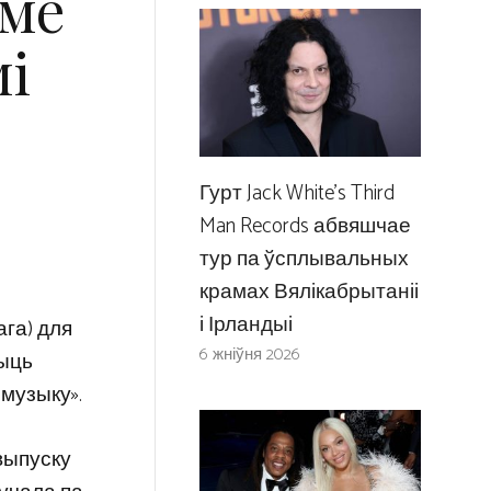
оме
мі
Гурт Jack White’s Third
Man Records абвяшчае
тур па ўсплывальных
крамах Вялікабрытаніі
і Ірландыі
ага) для
6 жніўня 2026
шыць
 музыку».
 выпуску