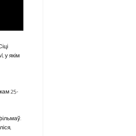
іці
 у якім
кам 25-
фільмаў.
іся,