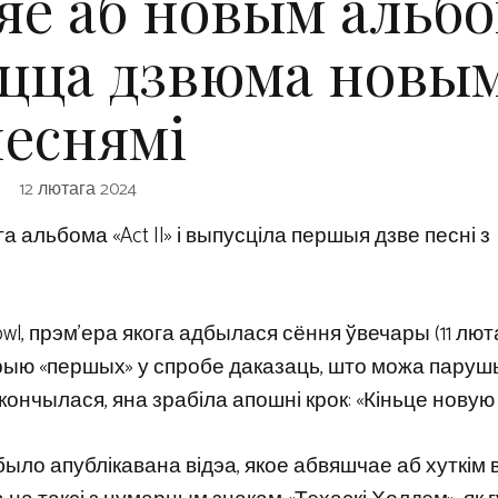
ляе аб новым альб
еліцца дзвюма новы
песнямі
12 лютага 2024
 альбома «Act II» і выпусціла першыя дзве песні з
owl, прэм’ера якога адбылася сёння ўвечары (11 лют
 серыю «першых» у спробе даказаць, што можа пару
кончылася, яна зрабіла апошні крок: «Кіньце новую
 было апублікавана відэа, якое абвяшчае аб хуткім