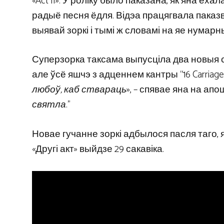
«Act II». У роліку было паказана, як яна ех
радыё песня ёдля. Відэа працягвала паказ
выявай зоркі і тымі ж словамі на яе нумарн
Суперзорка таксама выпусціла два новыя сі
але ўсё яшчэ з адценнем кантры “16 Carriages
любоў, каб ствараць
», – спявае яна на апош
святла
.”
Новае гучанне зоркі адбылося пасля таго, 
«Другі акт» выйдзе 29 сакавіка.