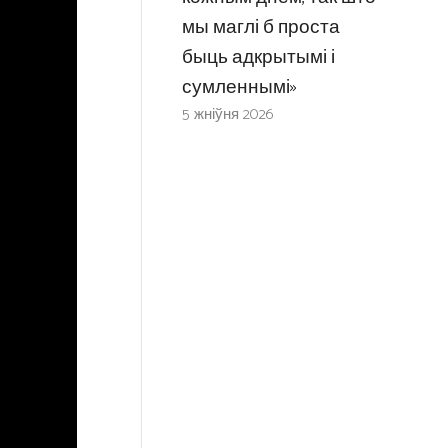
мы маглі б проста
быць адкрытымі і
сумленнымі»
5 жніўня 2026