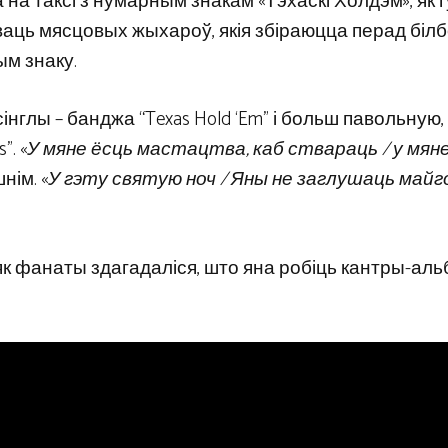
ала на таксі з нумарным знакам «Тэхаскі Холдэм», як 
ваць мясцовых жыхароў, якія збіраюцца перад біл
ым знаку.
нглы – банджа “Texas Hold ‘Em” і больш павольную,
”. «
У мяне ёсць мастацтва, каб ствараць / у мян
нім. «
У гэту святую ноч / Яны не заглушаць майг
як фанаты здагадаліся, што яна робіць кантры-аль