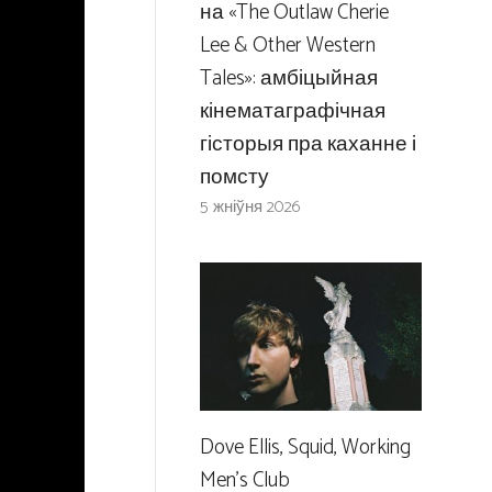
на «The Outlaw Cherie
Lee & Other Western
Tales»: амбіцыйная
кінематаграфічная
гісторыя пра каханне і
помсту
5 жніўня 2026
Dove Ellis, Squid, Working
Men’s Club