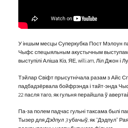
У іншым месцы Суперкубка Пост Мэлоун па
Чыфс спецыяльным акустычным выступам. А
выступілі Аліша Кіз, ЯЕ, will.i.am, Ліл Джон і 
Тэйлар Свіфт прысутнічала разам з Айс Спа
падбадзёрвала бойфрэнда і тайт-энда Чыфс
22 пасля таго, як гульня перайшла ў аверта
Па-за полем падчас гульні таксама былі п
Тызер для
Дэдпул 3
убачыў, як “Дэдпул” Ра