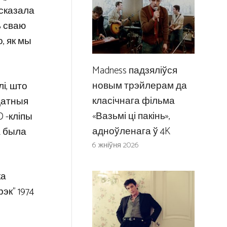
 сказала
ь сваю
о, як мы
Madness падзяліўся
новым трэйлерам да
лі, што
класічнага фільма
датныя
«Вазьмі ці пакінь»,
D -кліпы
адноўленага ў 4K
а была
6 жніўня 2026
ка
эк” 1974