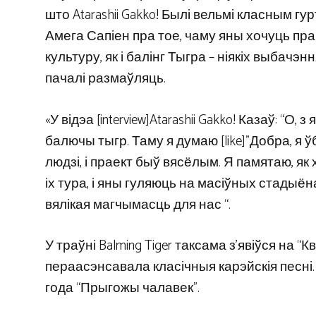
што Atarashii Gakko! Былі вельмі класным гу
Амега Сапіен пра тое, чаму яны хочуць пр
культуру, як і балінг Тыгра – ніякіх выбачэн
пачалі размаўляць.
«У відэа [interview]Atarashii Gakko! Казаў: “О
балючы тыгр. Таму я думаю [like]”Добра, я
людзі, і праект быў вясёлым. Я памятаю, як х
іх тура, і яны гуляюць на масіўных стадыён
вялікая магчымасць для нас “.
У траўні Balming Tiger таксама з’явіўся на “К
пераасэнсавала класічныя карэйскія песні.
года “Прыгожы чалавек”.