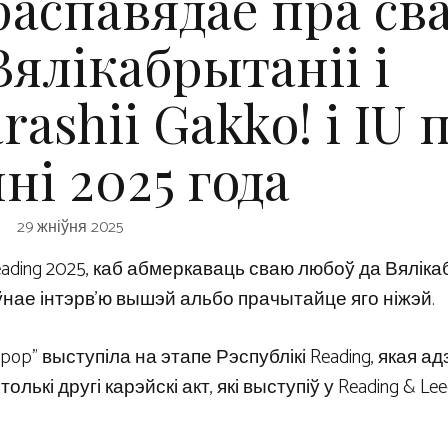
распавядае пра св
Вялікабрытаніі і
ashii Gakko! і IU 
ні 2025 года
29 жніўня 2025
eading 2025, каб абмеркаваць сваю любоў да Вяліка
е поўнае інтэрв’ю вышэй альбо прачытайце яго ніжэй.
pop” выступіла на этапе Рэспублікі Reading, якая а
лькі другі карэйскі акт, які выступіў у Reading & Lee