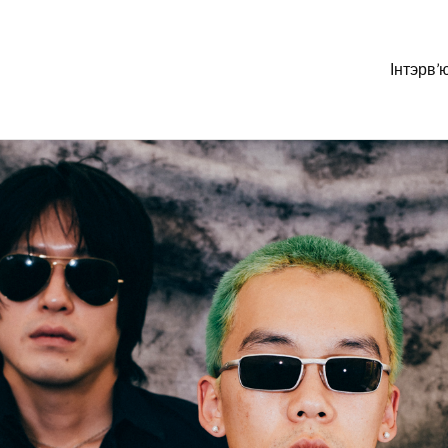
Інтэрв’