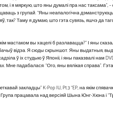
ртом, і я мяркую, што яны думалі пра нас таксама”, –
ацаваць з групай. “Яны неапалогічна дэманструюц
няў, так? Таму я думаю, што гэта сувязь, яшчэ да таг
, з якім мастаком вы хацелі б разлавацца?” І яны сказа
 ўбачыў відэа. Я сюды скрыншот. Яны выдатныя, вы
адзіла ў іх студыю ў Японіі, і яны паказвалі нам DV
ах. Мне падабалася: “Ого, яны вялікая справа”. Гэт
веткавай закладцы” K-Pop IU, Pt.3 “EP, на якім спявач
 Група працавала над версіяй Шына Юнг-Хюна і “Тр