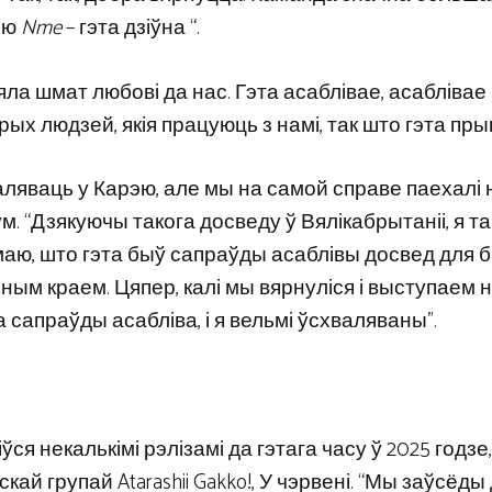
в’ю
Nme
– гэта дзіўна “.
ла шмат любові да нас. Гэта асаблівае, асаблівае
рых людзей, якія працуюць з намі, так што гэта пры
раляваць у Карэю, але мы на самой справе паехалі 
ум. “Дзякуючы такога досведу ў Вялікабрытаніі, я т
думаю, што гэта быў сапраўды асаблівы досвед для 
ьным краем. Цяпер, калі мы вярнуліся і выступаем 
а сапраўды асабліва, і я вельмі ўсхваляваны”.
ся некалькімі рэлізамі да гэтага часу ў 2025 годзе
кай групай Atarashii Gakko!, У чэрвені. “Мы заўсёды