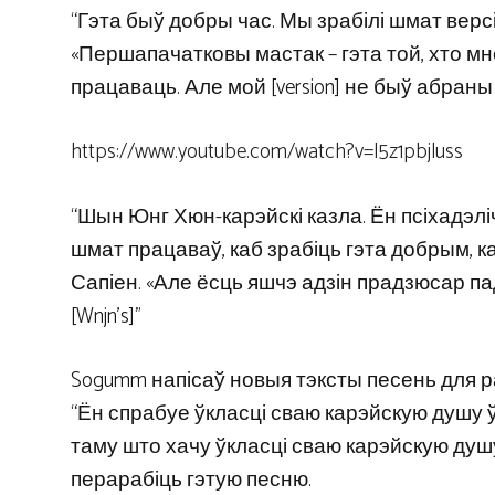
“Гэта быў добры час. Мы зрабілі шмат версій
«Першапачатковы мастак – гэта той, хто мн
працаваць. Але мой [version] не быў абраны 
https://www.youtube.com/watch?v=l5z1pbjluss
“Шын Юнг Хюн-карэйскі казла. Ён псіхадэлічн
шмат працаваў, каб зрабіць гэта добрым, к
Сапіен. «Але ёсць яшчэ адзін прадзюсар па
[Wnjn’s]”
Sogumm напісаў новыя тэксты песень для ра
“Ён спрабуе ўкласці сваю карэйскую душу ў
таму што хачу ўкласці сваю карэйскую душу
перарабіць гэтую песню.