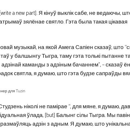
rite a new part]. Я кінуў выклік сабе, не ведаючы, ш
і атрымаў зялёнае святло. Гэта была такая цікавая
овай музыкай, на якой Амега Сапіен сказаў, што “
таў у балшынгу Тыгра, таму гэта толькі пытанне та
адзінай каманды з адзіным бачаннем”, – сказаў ён.
адок святла, я думаю, што гэта будзе сапраўды вял
мнер для Tuzin
дзень ніколі не памірае “, для мяне, я думаю, дав
відуальная ўлада, [but] Балынг сілы Тыгра. Мы паві
азмаўляць адзін з адным. Я думаю, што унікальна