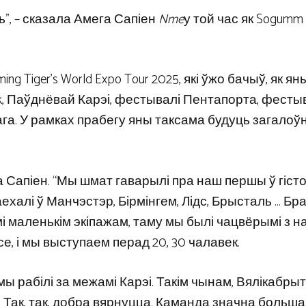
”, – сказала Амега Сапіен
Nme
у той час як Sogumm
Tiger’s World Expo Tour 2025, які ўжо бачыў, як ян
ck, Паўднёвай Карэі, фестывалі Пентапорта, фест
га. У рамках прабегу яны таксама будуць загалоў
а Сапіен. “Мы шмат гаварылі пра наш першы ў гіст
паехалі ў Манчэстэр, Бірмінгем, Лідс, Брысталь … Бра
 маленькім экіпажам, таму мы былі чацвёрымі з на
е, і мы выступаем перад 20, 30 чалавек.
мы рабілі за межамі Карэі. Такім чынам, Вялікабры
 Так, так, добра вярнуцца. Каманда значна больша