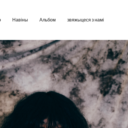
ю
Навіны
Альбом
звяжыцеся з намі