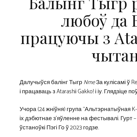
Балынг Тыгр 
любоў да 
працуючы з Atar
чытан
Далучыўся балінг Тыгр
Nme
За кулісамі ў R
і працаваць з Atarashii Gakko! і іу. Глядзіц
Учора (24 жніўня) група “Альтэрнатыўная K-
іх дэбютнае з’яўленне на фестывалі. Гурт – то
ўстаноўкі Пэгі Го ў 2023 годзе.