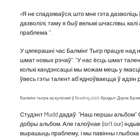
«Я не спадзяваўся, што мне гэта дазволіць [w
дазволілі, таму я быў вельмі шчаслівы, кал
праблема “.
У цяперашні час Балмінг Тыгр працуе над н
шмат новых рэчаў”. “У нас ёсць шмат тален
колькі кандэнсацыі мы можам мець у якасці 
ўвесь гэты талент аб’ядноўваецца ў адзін р
Балмінг тыгра за кулісамі ў Reading 2025. Крэдыт: Дэрэк Брэ
Студэнт Mudd дадаў: “Наш першы альбом” Сту
добры альбом. Але галоўнае [isn’t our] інды
вырашыць праблему, і мы павінны глыбока р