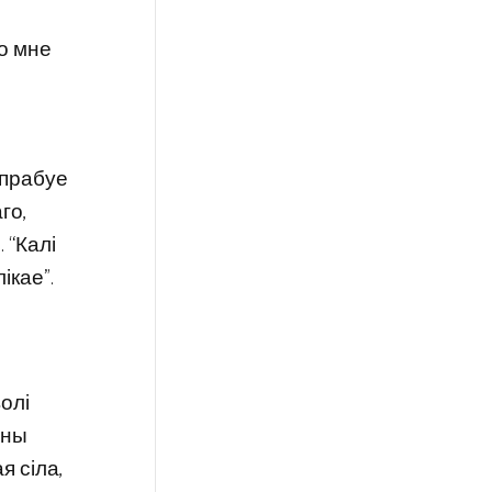
то мне
спрабуе
го,
 “Калі
ікае”.
олі
нны
я сіла,