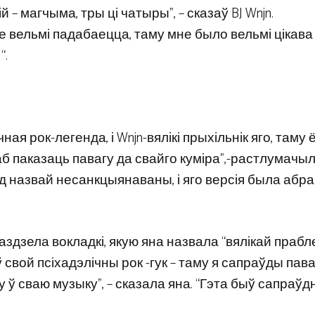
 – магчыма, тры ці чатыры”, – сказаў BJ Wnjn.
е вельмі падабаецца, таму мне было вельмі цікава
“.
ая рок-легенда, і Wnjn-вялікі прыхільнік яго, таму 
аб паказаць павагу да свайго куміра”,-растлумачы
д назвай несанкцыянаваны, і яго версія была абра
здзела вокладкі, якую яна назвала “вялікай прабл
 свой псіхадэлічны рок -гук – таму я сапраўды пав
 ў сваю музыку”, – сказала яна. “Гэта быў сапраўд