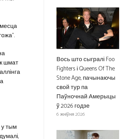
 месца
гожа”.
на
Вось што сыгралі Foo
ак шмат
Fighters і Queens Of The
баллінга
Stone Age, пачынаючы
на
свой тур па
Паўночнай Амерыцы
ў 2026 годзе
6 жніўня 2026
, у тым
 думалі,