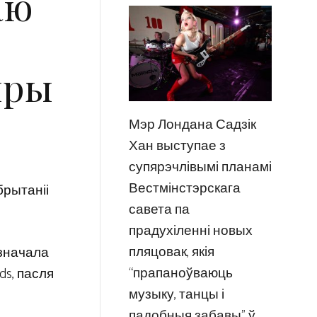
аю
пры
Мэр Лондана Садзік
Хан выступае з
супярэчлівымі планамі
Вестмінстэрскага
брытаніі
савета па
прадухіленні новых
пляцовак, якія
дзначала
“прапаноўваюць
ds, пасля
музыку, танцы і
падобныя забавы” ў