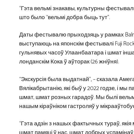
“Гэта вельмі знакавы, культурны фестываль
што было “вельмі добра быць тут”.
Даты фестывалю прыходзяць у рамках Balming 
выступаюць на японскім фестывалі Fuji Ro
гульнявых часоў Улаанбаатара і шмат інша
лонданскім Кока ў аўторак (26 жніўня).
“Экскурсія была выдатнай”, – сказала Амег
Вялікабрытанію, які быў у 2022 годзе, і мы 
шмат, шмат розных гарадоў. Мы былі вельмі
нашым кіраўніком гастроляў у мікрааўтобус
“Гэта адзін з нашых фактычных тураў, якія 
шмат памяці ў нас, шмат добрых успамінаў.