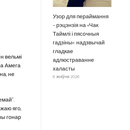
Узор для пераймання
– рэцэнзія на «Чак
Таймлі і пясочныя
гадзіны»: надзвычай
гладкае
ён вельмі
адлюстраванне
ла Амега
халасты
на, не
6 жніўня 2026
емай”.
ажаю яго,
ны гонар