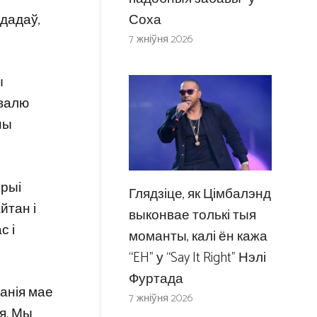
 дадаў,
Соха
7 жніўня 2026
ы
ывалю
ны
орыі
Глядзіце, як Цімбалэнд
йтан і
выконвае толькі тыя
с і
моманты, калі ён кажа
“EH” у “Say It Right” Нэлі
Фуртада
танія мае
7 жніўня 2026
я. Мы