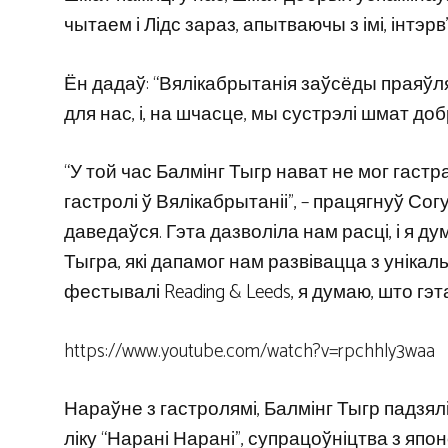
чытаем і Лідс зараз, апытваючы з імі, інтэр
Ён дадаў: “Вялікабрытанія заўсёды праяўля
для нас, і, на шчасце, мы сустрэлі шмат доб
“У той час Балмінг Тыгр нават не мог гаст
гастролі ў Вялікабрытаніі”, – працягнуў Сог
даведаўся. Гэта дазволіла нам расці, і я 
Тыгра, які дапамог нам развівацца з унікал
фестывалі Reading & Leeds, я думаю, што гэт
https://www.youtube.com/watch?v=rpchhly3waa
Нараўне з гастролямі, Балмінг Тыгр падзяліў
ліку “Нарані Нарані”, супрацоўніцтва з японс