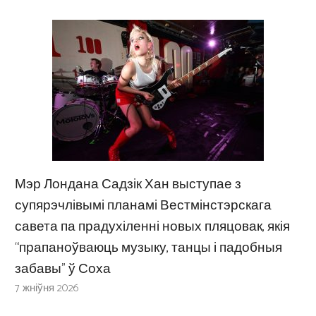
Мэр Лондана Садзік Хан выступае з
супярэчлівымі планамі Вестмінстэрскага
савета па прадухіленні новых пляцовак, якія
“прапаноўваюць музыку, танцы і падобныя
забавы” ў Соха
7 жніўня 2026