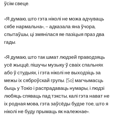
ўсім свеце.
«Я думаю, што гэта ніколі не можа адчуваць
сябе нармальна», — адказала яна ўчора,
спытаўшы, ці змянілася яе пазіцыя праз два
гады.
«Я думаю, што так шмат людзей праводзяць
усё жыццё, пішучы музыку ў сваіх спальнях
або ў студыях, і гэта ніколі не выходзіць за
межы іх сяброўскай групы. [So] магчымасць
быць у Токіо і распрадаваць нумары, і людзі
любяць спяваць пад тэксты, калі гэта нават не
іх родная мова, гэта заўсёды будзе тое, што я
ніколі не буду прымаць як належнае».