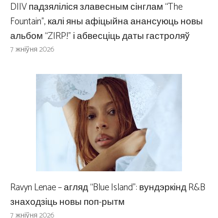
DIIV падзяліліся злавесным сінглам “The
Fountain”, калі яны афіцыйна анансуюць новы
альбом “ZIRP!” і абвесціць даты гастроляў
7 жніўня 2026
Ravyn Lenae – агляд “Blue Island”: вундэркінд R&B
знаходзіць новы поп-рытм
7 жніўня 2026