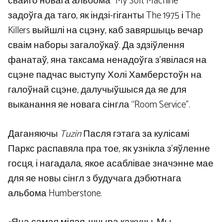
свайго новага альбома “My Soft Machine”
задоўга да таго, як індзі-гіганты The 1975 і The
Killers выйшлі на сцэну, каб завяршыць вечар
сваім наборы загалоўкаў. Да здзіўлення
фанатаў, яна таксама ненадоўга з’явілася на
сцэне падчас выступу Холі Хамберстоўн на
галоўнай сцэне, далучыўшыся да яе для
выканання яе новага сінгла “Room Service”.
Даганяючы
Tuzin
Пасля гэтага за кулісамі
Паркс распавяла пра тое, як узнікла з’яўленне
госця, і нагадала, якое асаблівае значэнне мае
для яе новы сінгл з будучага дэбютнага
альбома Humberstone.