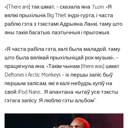
«[There are] так шмат, – сказала яна
Tuzin
. «Я
вялікі прыхільнік Big Thief, індзі-гурта, і часта
раблю гэта з тэкстамі Адрыяна Ланкі, таму што
яны такія багатыя, паэтычныя і прыгожыя.
«Я часта рабіла гэта, калі была маладой, таму
што была вялікай прыхільніцай рок-музыкі», —
працягнула яна. «Такім чынам [there was] шмат
Deftones і Arctic Monkeys – іх першы запіс быў
першым запісам, які я калі-небудзь купіў на
свой iPod Nano… Я апантана чытаў усе тэксты
гэтага запісу. Я люблю гэты альбом”.