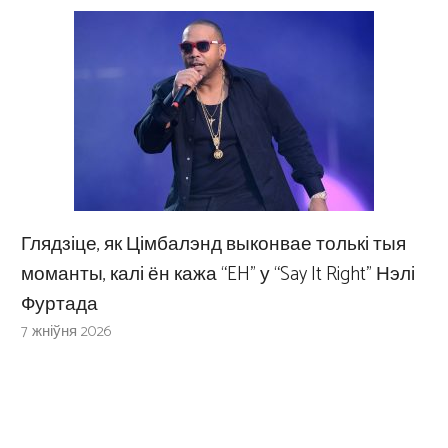
Глядзіце, як Цімбалэнд выконвае толькі тыя
моманты, калі ён кажа “EH” у “Say It Right” Нэлі
Фуртада
7 жніўня 2026