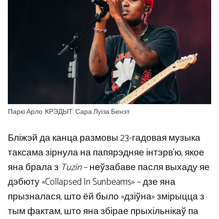
Паркі Арло. КРЭДЫТ: Сара Луіза Бенэт
Бліжэй да канца размовы 23-гадовая музыка
таксама зірнула на папярэдняе інтэрв’ю, якое
яна брала з
Tuzin
– неўзабаве пасля выхаду яе
дэбюту «Collapsed In Sunbeams» – дзе яна
прызналася, што ёй было «дзіўна» змірыцца з
тым фактам, што яна збірае прыхільнікаў па