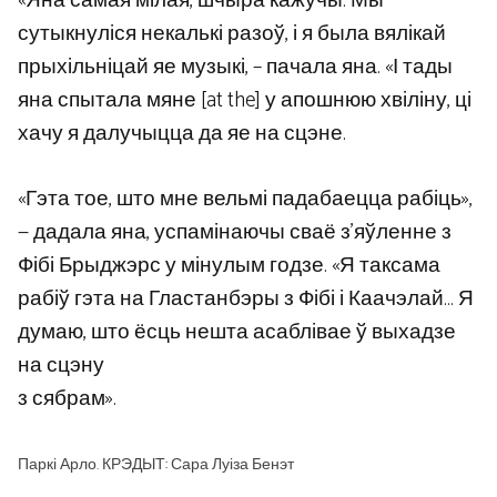
«Яна самая мілая, шчыра кажучы. Мы
сутыкнуліся некалькі разоў, і я была вялікай
прыхільніцай яе музыкі, – пачала яна. «І тады
яна спытала мяне [at the] у апошнюю хвіліну, ці
хачу я далучыцца да яе на сцэне.
«Гэта тое, што мне вельмі падабаецца рабіць»,
— дадала яна, успамінаючы сваё з’яўленне з
Фібі Брыджэрс у мінулым годзе. «Я таксама
рабіў гэта на Гластанбэры з Фібі і Каачэлай… Я
думаю, што ёсць нешта асаблівае ў выхадзе
на сцэну
з сябрам».
Паркі Арло. КРЭДЫТ: Сара Луіза Бенэт