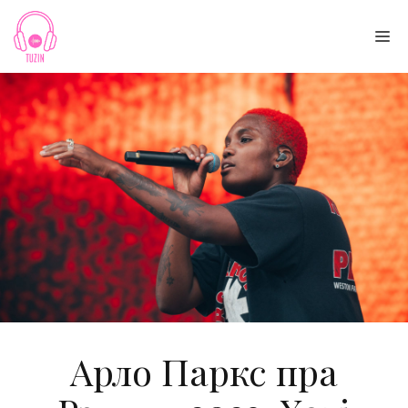
Skip
to
Me
content
Арло Паркс пра