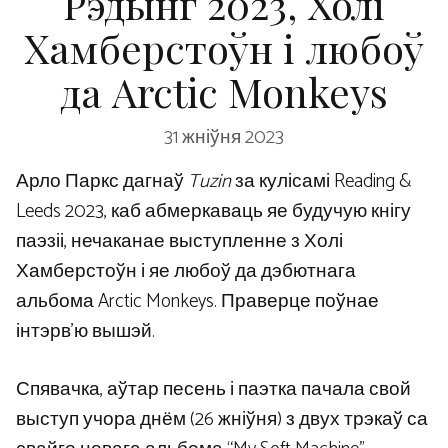
Рэдынг 2023, Холі
Хамберстоўн і любоў
да Arctic Monkeys
31 жніўня 2023
Арло Паркс дагнаў
Tuzin
за кулісамі Reading &
Leeds 2023, каб абмеркаваць яе будучую кнігу
паэзіі, нечаканае выступленне з Холі
Хамберстоўн і яе любоў да дэбютнага
альбома Arctic Monkeys. Праверце поўнае
інтэрв’ю вышэй.
Спявачка, аўтар песень і паэтка пачала свой
выступ учора днём (26 жніўня) з двух трэкаў са