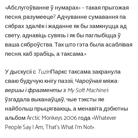
«Абслугоўванне ў нумарах» – такая прыгожая
песня, разумееце? Адчуванне сумавання па
сябрах здалёк і жаданне як бы замкнуцца ад
свету, аднавіць сувязь і як бы паглыбіцца ў
ваша сяброўства. Так што гэта была асаблівая
песня, каб зрабіць, а таксама.»
У дыскусіі с
Tuzin
Паркс таксама закранула
сваю будучую кнігу паэзіі,
Чароўная мяжа:
вершы і фрагменты з My Soft Machine
і
ўзгадала выканаўцаў, чые тэксты яе
найбольш прыцягваюць, а менавіта дэбютны
альбом Arctic Monkeys 2006 года «Whatever
People Say I Am, That’s What I’m Not».