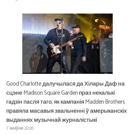
Good Charlotte далучылася да Хілары Даф на
сцэне Madison Square Garden праз некалькі
гадзін пасля таго, як кампанія Madden Brothers
правяла масавыя звальненні ў амерыканскіх
выданнях музычнай журналістыкі
7 жніўня 2026