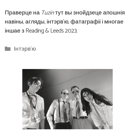
Праверце на
Tuzin
тут вы знойдзеце апошнія
навіны, агляды, інтэрв’ю, фатаграфіі і многае
іншае з Reading & Leeds 2023.
Categories
Інтэрв'ю