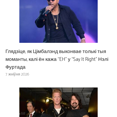
Глядзіце, як Цімбалэнд выконвае толькі тыя
моманты, калі ён кажа “EH” у “Say It Right” Нэлі
Фуртада
7 жніўня 2026