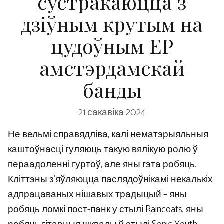
сустракаюцца з
дзіўным крутым на
цудоўным EP
амстэрдамскай
банды
21 сакавіка 2024
Не вельмі справядліва, калі нематэрыяльныя
каштоўнасці гуляюць такую ​​вялікую ролю ў
пераадоленні гуртоў, але яны гэта робяць.
Кліттэны з’яўляюцца паслядоўнікамі некалькіх
адпрацаваных нішавых традыцый – яны
робяць ломкі пост-панк у стылі Raincoats, яны