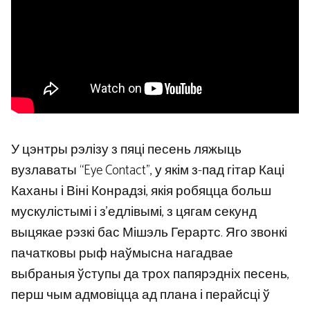
У цэнтры рэлізу з пяці песень ляжыць
вузлаваты “Eye Contact”, у якім з-пад гітар Каці
Каханы і Віні Конрадзі, якія робяцца больш
мускулістымі і з’едлівымі, з цягам секунд
выцякае рэзкі бас Мішэль Герартс. Яго звонкі
пачатковы рыф наўмысна нагадвае
выбраныя ўступы да трох папярэдніх песень,
перш чым адмовіцца ад плана і перайсці ў