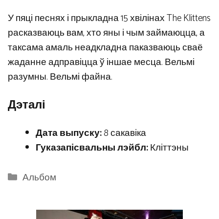
У пяці песнях і прыкладна 15 хвілінах The Klittens
расказваюць вам, хто яны і чым займаюцца, а
таксама амаль неадкладна паказваюць сваё
жаданне адправіцца ў іншае месца. Вельмі
разумны. Вельмі файна.
Дэталі
Дата выпуску:
8 сакавіка
Гуказапісвальны лэйбл:
Кліттэны
Categories
Альбом