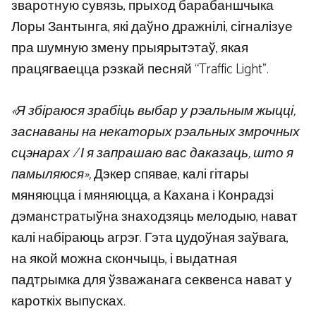
зваротную сувязь, прыход барабаншчыка
Лоры Зантынга, які даўно дражнілі, сігналізуе
пра шумную змену прыярытэтаў, якая
працягваецца рэзкай песняй “Traffic Light”.
«Я збіраюся зрабіць выбар у рэальным жыцці,
заснаваны на некаторых рэальных змрочных
сцэнарах / І я запрашаю вас даказаць, што я
памыляюся»,
Дэкер спявае, калі гітары
мяняюцца і мяняюцца, а Кахана і Конрадзі
дэманстратыўна знаходзяць мелодыю, нават
калі набіраюць агрэг. Гэта цудоўная заўвага,
на якой можна скончыць, і выдатная
падтрымка для ўзважанага секвенса нават у
кароткіх выпусках.