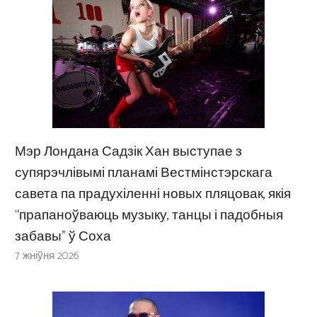
Мэр Лондана Садзік Хан выступае з
супярэчлівымі планамі Вестмінстэрскага
савета па прадухіленні новых пляцовак, якія
“прапаноўваюць музыку, танцы і падобныя
забавы” ў Соха
7 жніўня 2026