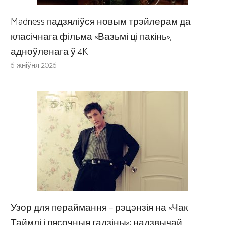
Madness падзяліўся новым трэйлерам да
класічнага фільма «Вазьмі ці пакінь»,
адноўленага ў 4K
6 жніўня 2026
Узор для пераймання – рэцэнзія на «Чак
Таймлі і пясочныя гадзіны»: надзвычай