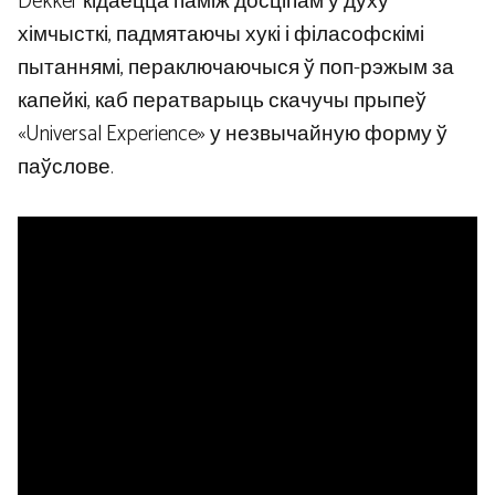
Dekker кідаецца паміж досціпам у духу
хімчысткі, падмятаючы хукі і філасофскімі
пытаннямі, пераключаючыся ў поп-рэжым за
капейкі, каб ператварыць скачучы прыпеў
«Universal Experience» у незвычайную форму ў
паўслове.