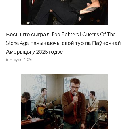
Вось што сыгралі Foo Fighters і Queens Of The
Stone Age, пачынаючы свой тур па Паўночнай
Амерыцы ў 2026 годзе
6 жніўня 2026