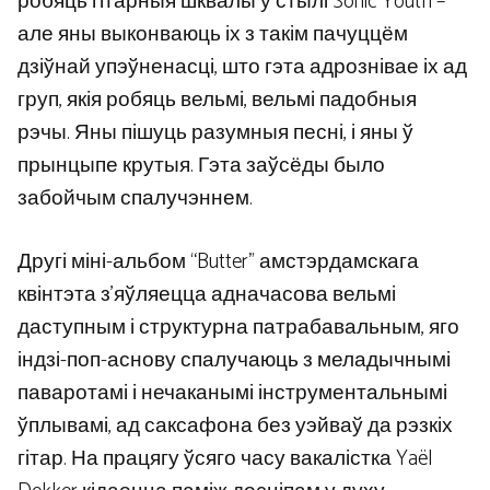
робяць гітарныя шквалы ў стылі Sonic Youth –
але яны выконваюць іх з такім пачуццём
дзіўнай упэўненасці, што гэта адрознівае іх ад
груп, якія робяць вельмі, вельмі падобныя
рэчы. Яны пішуць разумныя песні, і яны ў
прынцыпе крутыя. Гэта заўсёды было
забойчым спалучэннем.
Другі міні-альбом “Butter” амстэрдамскага
квінтэта з’яўляецца адначасова вельмі
даступным і структурна патрабавальным, яго
індзі-поп-аснову спалучаюць з меладычнымі
паваротамі і нечаканымі інструментальнымі
ўплывамі, ад саксафона без уэйваў да рэзкіх
гітар. На працягу ўсяго часу вакалістка Yaël