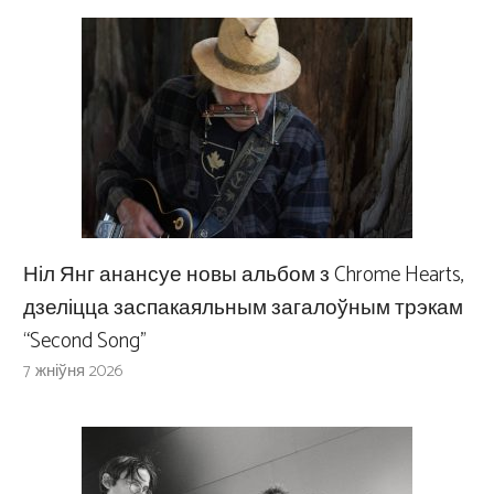
Ніл Янг анансуе новы альбом з Chrome Hearts,
дзеліцца заспакаяльным загалоўным трэкам
“Second Song”
7 жніўня 2026