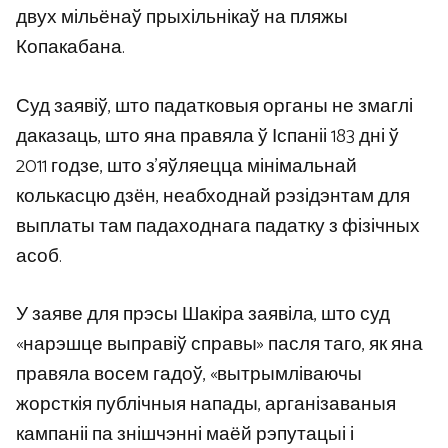
двух мільёнаў прыхільнікаў на пляжы
Копакабана.
Суд заявіў, што падатковыя органы не змаглі
даказаць, што яна правяла ў Іспаніі 183 дні ў
2011 годзе, што з’яўляецца мінімальнай
колькасцю дзён, неабходнай рэзідэнтам для
выплаты там падаходнага падатку з фізічных
асоб.
У заяве для прэсы Шакіра заявіла, што суд
«нарэшце выправіў справы» пасля таго, як яна
правяла восем гадоў, «вытрымліваючы
жорсткія публічныя напады, арганізаваныя
кампаніі па знішчэнні маёй рэпутацыі і