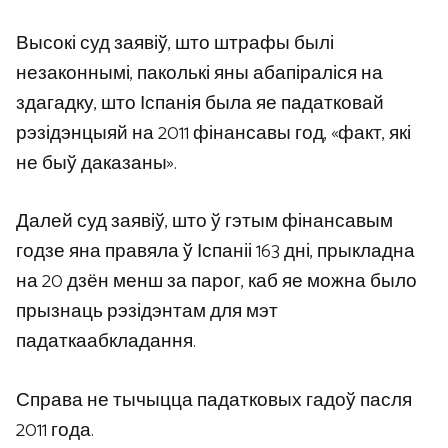
Высокі суд заявіў, што штрафы былі
незаконнымі, паколькі яны абапіраліся на
здагадку, што Іспанія была яе падатковай
рэзідэнцыяй на 2011 фінансавы год, «факт, які
не быў даказаны».
Далей суд заявіў, што ў гэтым фінансавым
годзе яна правяла ў Іспаніі 163 дні, прыкладна
на 20 дзён менш за парог, каб яе можна было
прызнаць рэзідэнтам для мэт
падаткаабкладання.
Справа не тычыцца падатковых гадоў пасля
2011 года.