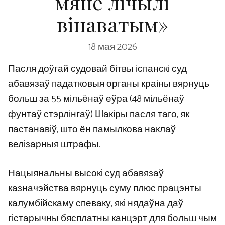
мяне лічылі
вінаватым»
18 мая 2026
Пасля доўгай судовай бітвы іспанскі суд
абавязаў падатковыя органы краіны вярнуць
больш за 55 мільёнаў еўра (48 мільёнаў
фунтаў стэрлінгаў) Шакіры пасля таго, як
пастанавіў, што ён памылкова наклаў
велізарныя штрафы.
Нацыянальны высокі суд абавязаў
казначэйства вярнуць суму плюс працэнты
калумбійскаму спеваку, які нядаўна даў
гістарычны бясплатны канцэрт для больш чым