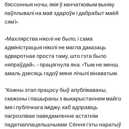
бяссонныя ночы, якія ў канчатковым выніку
паўплывалі на маё здароўе і дабрабыт маёй
сям’і».
«Махлярства ніколі не было, і сама
адміністрацыя ніколі не магла даказаць
адваротнае проста таму, што гэта было
няпраўдай», – працягнула яна. «Тым не менш,
амаль дзесяць гадоў мяне лічылі вінаватым.
“Кожны этап працэсу быў апублікаваны,
скажоны і пашыраны з выкарыстаннем майго
імя і публічнага іміджу, каб адправіць
пагрозлівае паведамленне астатнім
падаткаплацельшчыкам. Сёння гэты наратыў