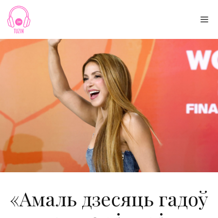
Skip
to
Me
content
«Амаль дзесяць гадоў