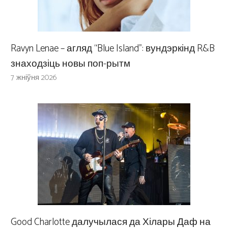
Ravyn Lenae – агляд “Blue Island”: вундэркінд R&B
знаходзіць новы поп-рытм
7 жніўня 2026
Good Charlotte далучылася да Хілары Даф на