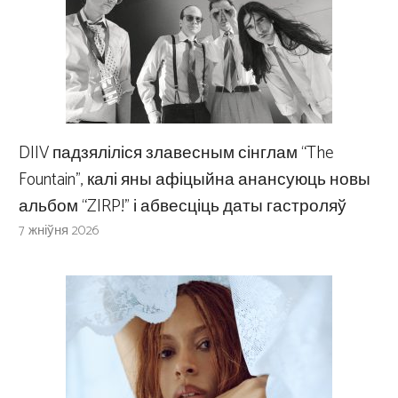
DIIV падзяліліся злавесным сінглам “The
Fountain”, калі яны афіцыйна анансуюць новы
альбом “ZIRP!” і абвесціць даты гастроляў
7 жніўня 2026