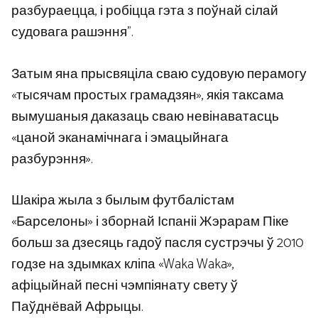
разбураецца, і робіцца гэта з поўнай сілай
судовага рашэння”.
Затым яна прысвяціла сваю судовую перамогу
«тысячам простых грамадзян», якія таксама
вымушаныя даказаць сваю невінаватасць
«цаной эканамічнага і эмацыйнага
разбурэння».
Шакіра жыла з былым футбалістам
«Барселоны» і зборнай Іспаніі Жэрарам Піке
больш за дзесяць гадоў пасля сустрэчы ў 2010
годзе на здымках кліпа «Waka Waka»,
афіцыйнай песні чэмпіянату свету ў
Паўднёвай Афрыцы.