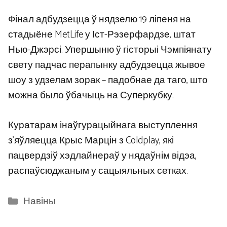
Фінал адбудзецца ў нядзелю 19 ліпеня на
стадыёне MetLife у Іст-Рэзерфардзе, штат
Нью-Джэрсі. Упершыню ў гісторыі Чэмпіянату
свету падчас перапынку адбудзецца жывое
шоу з удзелам зорак – падобнае да таго, што
можна было ўбачыць на Суперкубку.
Куратарам інаўгурацыйнага выступлення
з’яўляецца Крыс Марцін з Coldplay, які
пацвердзіў хэдлайнераў у нядаўнім відэа,
распаўсюджаным у сацыяльных сетках.
Categories
Навіны