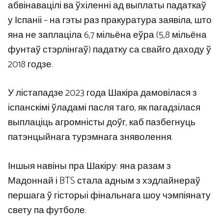
абвінавацілі ва ўхіленні ад выплаты падаткаў
у Іспаніі – на гэты раз пракуратура заявіла, што
яна не заплаціла 6,7 мільёна еўра (5,8 мільёна
фунтаў стэрлінгаў) падатку са свайго даходу ў
2018 годзе.
У лістападзе 2023 года Шакіра дамовілася з
іспанскімі ўладамі пасля таго, як пагадзілася
выплаціць агромністы доўг, каб пазбегнуць
патэнцыйнага турэмнага зняволення.
Іншыя навіны пра Шакіру: яна разам з
Мадоннай і BTS стала адным з хэдлайнераў
першага ў гісторыі фінальнага шоу чэмпіянату
свету па футболе.