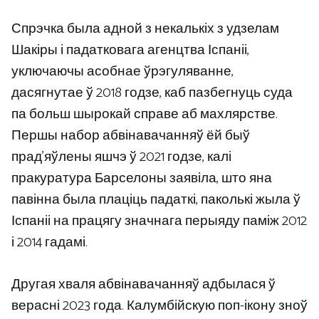
Спрэчка была адной з некалькіх з удзелам
Шакіры і падатковага агенцтва Іспаніі,
уключаючы асобнае ўрэгуляванне,
дасягнутае ў 2018 годзе, каб пазбегнуць суда
па больш шырокай справе аб махлярстве.
Першы набор абвінавачанняў ёй быў
прад’яўлены яшчэ ў 2021 годзе, калі
пракуратура Барселоны заявіла, што яна
павінна была плаціць падаткі, паколькі жыла ў
Іспаніі на працягу значнага перыяду паміж 2012
і 2014 гадамі.
Другая хваля абвінавачанняў адбылася ў
верасні 2023 года. Калумбійскую поп-ікону зноў