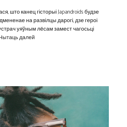
я, што канец гісторыі Japandroids будзе
дмененае на развілцы дарогі, дзе героі
устрач уяўным лёсам замест чагосьці
Чытаць далей