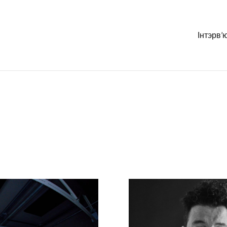
Інтэрв’