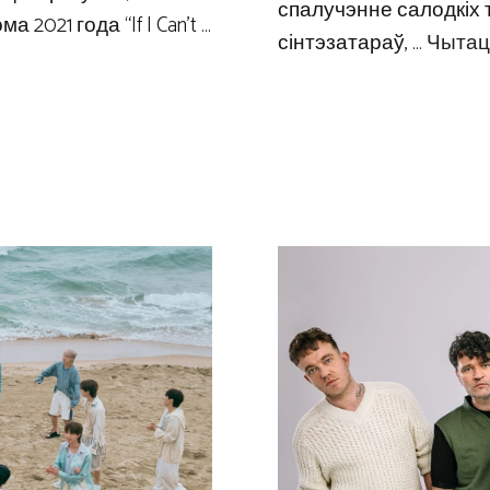
спалучэнне салодкіх 
2021 года “If I Can’t …
сінтэзатараў, …
Чытац