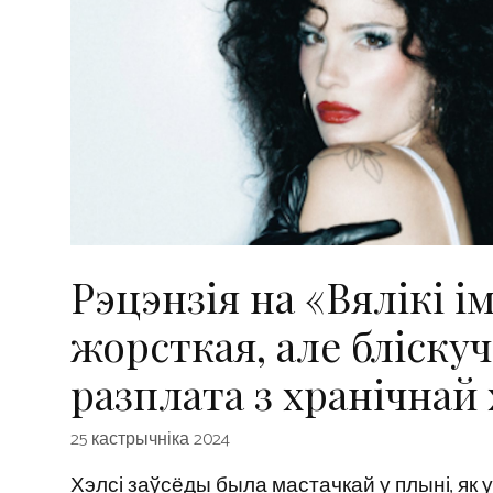
Рэцэнзія на «Вялікі і
жорсткая, але бліску
разплата з хранічнай
25 кастрычніка 2024
Хэлсі заўсёды была мастачкай у плыні, як у ц