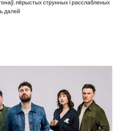
тонаў, пёрыстых струнных і расслабленых
ь далей