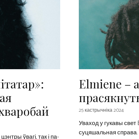
мітатар»:
Elmiene – 
чая
прасякнут
 хваробай
25 кастрычніка 2024
Уваход у гукавы свет E
суцяшальная справа. 
энтры ўвагі, так і па-