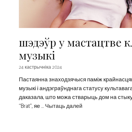
шэдэўр у мастацтве 
музыкі
24 кастрычніка 2024
Пастаянна знаходзячыся паміж крайнасцямі
музыкі і андэграўнднага статусу культавага
даказала, што можа стварыць дом на стыку
“Brat”, яе …
Чытаць далей