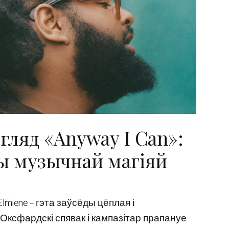
агляд «Anyway I Can»:
ы музычнай магіяй
lmiene – гэта заўсёды цёплая і
Оксфардскі спявак і кампазітар прапануе