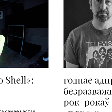
 Shell»:
годнае адп
безразваж
рок-рокаў
эта самае частае