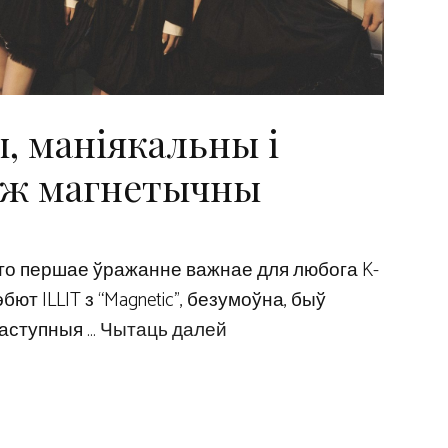
, маніякальны і
і ж магнетычны
 што першае ўражанне важнае для любога K-
бют ILLIT з “Magnetic”, безумоўна, быў
 наступныя …
Чытаць далей