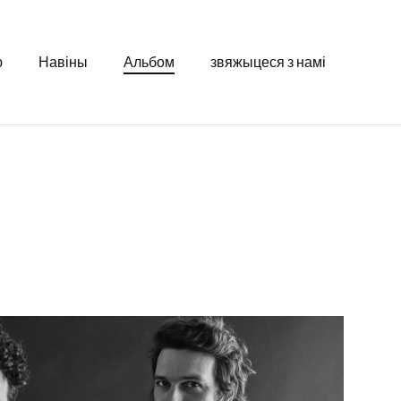
ю
Навіны
Альбом
звяжыцеся з намі