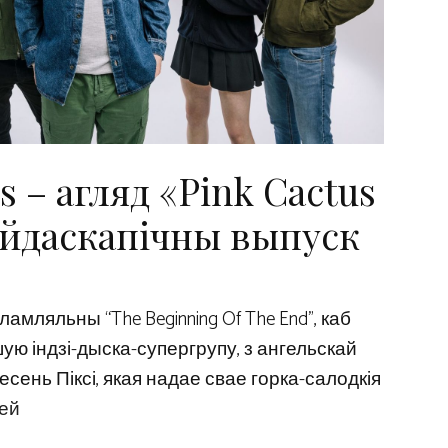
s – агляд «Pink Cactus
ейдаскапічны выпуск
амляльны “The Beginning Of The End”, каб
 індзі-дыска-супергрупу, з ангельскай
есень Піксі, якая надае свае горка-салодкія
ей