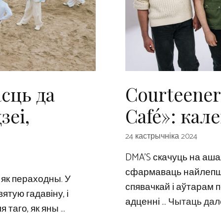
сць да
Courteener
зеі,
Café»: кал
24 кастрычніка 2024
DMA’S скачуць на ашал
сфармаваць найлепшую
як пераходны. У
спявачкай і аўтарам п
ятую гадавіну, і
адценні …
Чытаць дал
я таго, як яны …