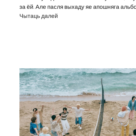
за ёй. Але пасля выхаду яе апошняга альбома 
Чытаць далей