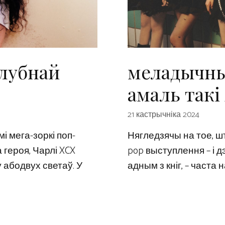
клубнай
меладычны
амаль так
21 кастрычніка 2024
 мега-зоркі поп-
Нягледзячы на ​​тое,
 героя, Чарлі XCX
pop выступлення – і дэ
 абодвух светаў. У
адным з кніг, – часта