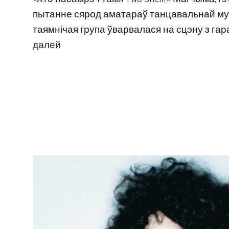
пытанне сярод аматараў танцавальнай музы
таямнічая група ўварвалася на сцэну з га
далей