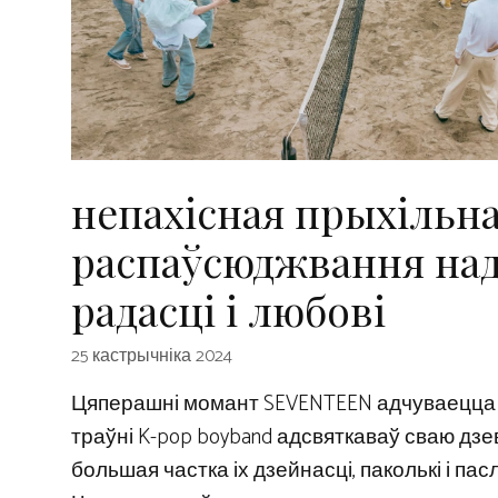
непахісная прыхільна
распаўсюджвання над
радасці і любові
25 кастрычніка 2024
Цяперашні момант SEVENTEEN адчуваецца 
траўні K-pop boyband адсвяткаваў сваю дзев
большая частка іх дзейнасці, паколькі і пасл