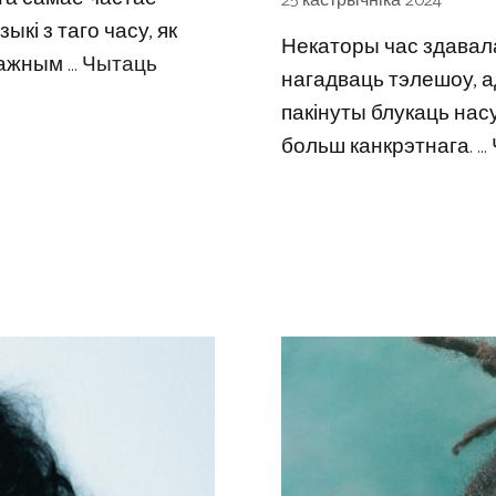
25 кастрычніка 2024
кі з таго часу, як
Некаторы час здавалас
ражным …
Чытаць
нагадваць тэлешоу, а
пакінуты блукаць нас
больш канкрэтнага. …