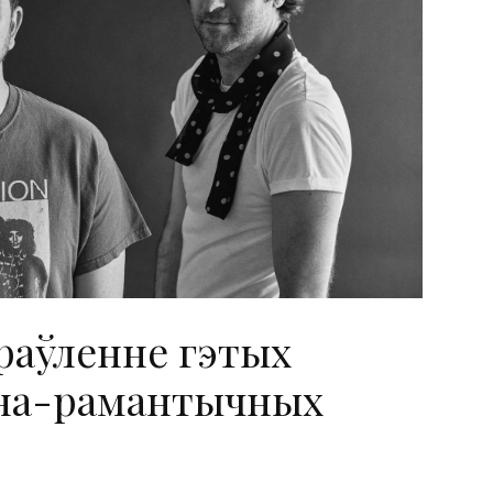
раўленне гэтых
на-рамантычных