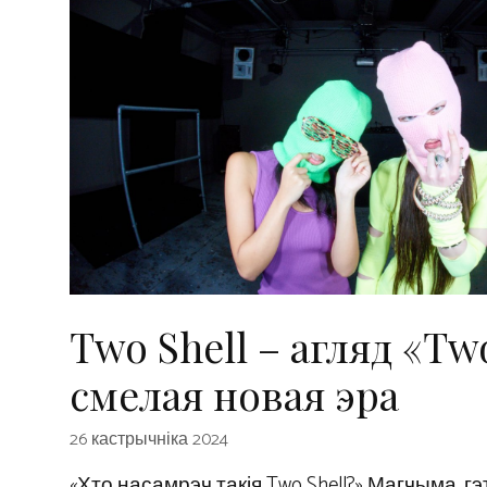
Two Shell – агляд «Two
смелая новая эра
26 кастрычніка 2024
«Хто насамрэч такія Two Shell?» Магчыма, г