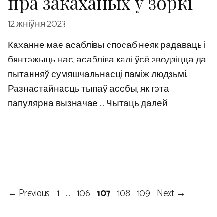
пра закаханых у зоркі
12 жніўня 2023
Каханне мае асаблівы спосаб неяк радаваць і
бянтэжыць нас, асабліва калі ўсё зводзіцца да
пытанняў сумяшчальнасці паміж людзьмі.
Разнастайнасць тыпаў асобы, як гэта
папулярна вызначае …
Чытаць далей
Page
Page
Page
Page
Page
←
Previous
1
…
106
107
108
109
Next
→