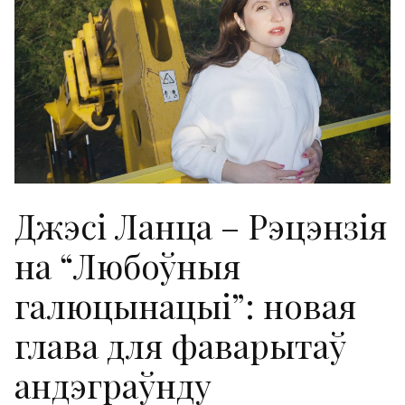
Джэсі Ланца – Рэцэнзія
на “Любоўныя
галюцынацыі”: новая
глава для фаварытаў
андэграўнду