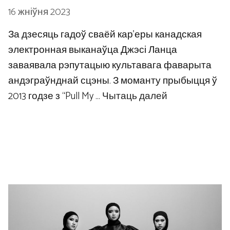
16 жніўня 2023
За дзесяць гадоў сваёй кар’еры канадская
электронная выканаўца Джэсі Ланца
заваявала рэпутацыю культавага фаварыта
андэграўнднай сцэны. З моманту прыбыцця ў
2013 годзе з “Pull My …
Чытаць далей