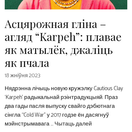
Асцярожная гліна –
агляд “Karpeh”: плавае
як матылёк, джаліць
як пчала
18 жніўня 2023
Нядрэнна лічыць новую кружэлку Cautious Clay
‘Karpeh’ радыкальнай рэінтрадукцыяй. Праз
два гады пасля выпуску свайго дэбютнага
сінгла “Cold War” у 2017 годзе ён дасягнуў
мэйнстрымавага …
Чытаць далей