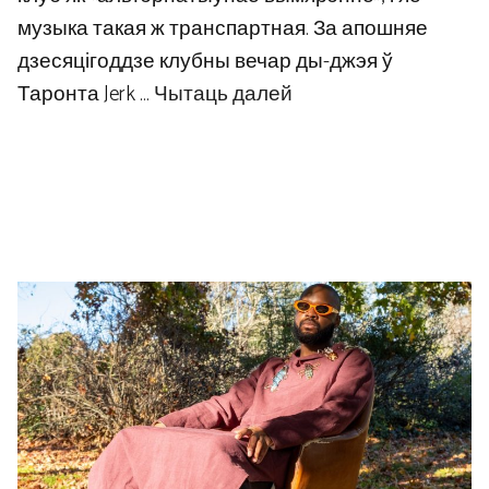
музыка такая ж транспартная. За апошняе
дзесяцігоддзе клубны вечар ды-джэя ў
Таронта Jerk …
Чытаць далей