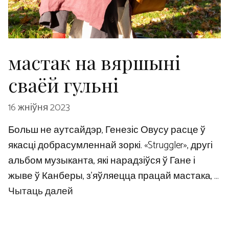
мастак на вяршыні
сваёй гульні
16 жніўня 2023
Больш не аутсайдэр, Генезіс Овусу расце ў
якасці добрасумленнай зоркі. «Struggler», другі
альбом музыканта, які нарадзіўся ў Гане і
жыве ў Канберы, з’яўляецца працай мастака, …
Чытаць далей