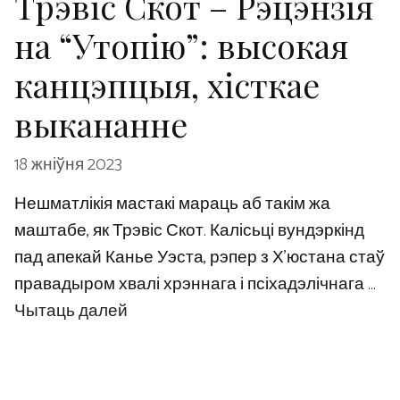
Трэвіс Скот – Рэцэнзія
на “Утопію”: высокая
канцэпцыя, хісткае
выкананне
18 жніўня 2023
Нешматлікія мастакі мараць аб такім жа
маштабе, як Трэвіс Скот. Калісьці вундэркінд
пад апекай Канье Уэста, рэпер з Х’юстана стаў
правадыром хвалі хрэннага і псіхадэлічнага …
Чытаць далей