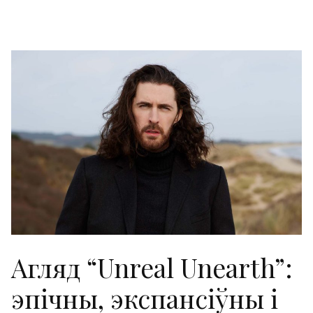
Агляд “Unreal Unearth”:
эпічны, экспансіўны і