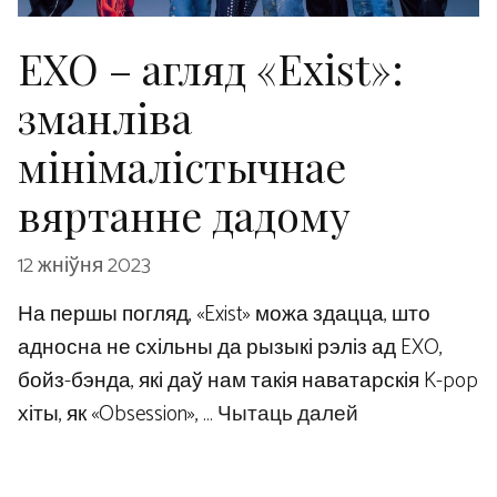
EXO – агляд «Exist»:
зманліва
мінімалістычнае
вяртанне дадому
12 жніўня 2023
На першы погляд, «Exist» можа здацца, што
адносна не схільны да рызыкі рэліз ад EXO,
бойз-бэнда, які даў нам такія наватарскія K-pop
хіты, як «Obsession», …
Чытаць далей