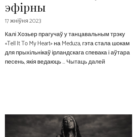
эфірны
17 жніўня 2023
Калі Хозьер прагучаў у танцавальным трэку
«Tell It To My Heart» на Meduza, гэта стала шокам
для прыхільнікаў ірландскага спевака і аўтара
песень, якія ведаюць …
Чытаць далей