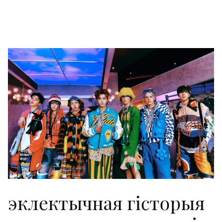
эклектычная гісторыя