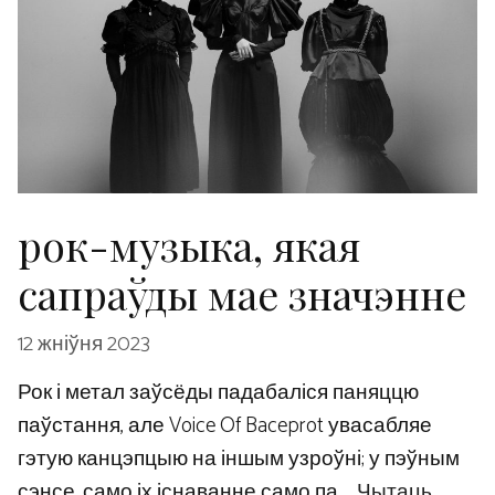
рок-музыка, якая
сапраўды мае значэнне
12 жніўня 2023
Рок і метал заўсёды падабаліся паняццю
паўстання, але Voice Of Baceprot увасабляе
гэтую канцэпцыю на іншым узроўні; у пэўным
сэнсе, само іх існаванне само па …
Чытаць