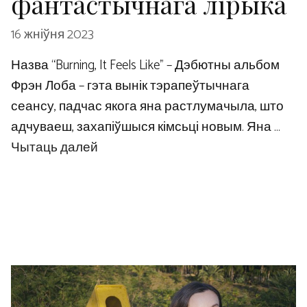
фантастычнага лірыка
16 жніўня 2023
Назва “Burning, It Feels Like” – Дэбютны альбом
Фрэн Лоба – гэта вынік тэрапеўтычнага
сеансу, падчас якога яна растлумачыла, што
адчуваеш, захапіўшыся кімсьці новым. Яна …
Чытаць далей