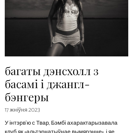
багаты дэнсхолл з
басамі і джангл-
бэнгеры
17 жніўня 2023
У інтэрв’ю с Твар, Бэмбі ахарактарызавала
клуб як «альтэрнатыўнае вымярэнне», і яе