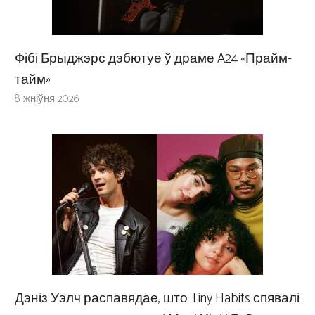
Фібі Брыджэрс дэбютуе ў драме A24 «Прайм-
тайм»
8 жніўня 2026
Дэніз Уэлч распавядае, што Tiny Habits спявалі