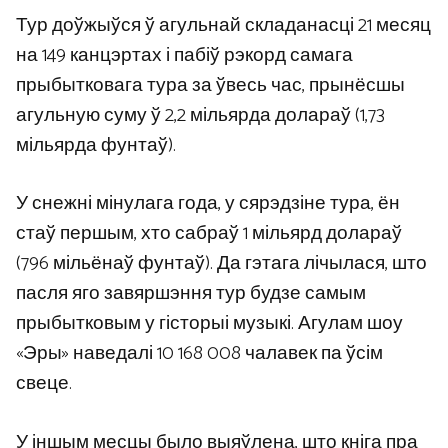
Тур доўжыўся ў агульнай складанасці 21 месяц
на 149 канцэртах і пабіў рэкорд самага
прыбытковага тура за ўвесь час, прынёсшы
агульную суму ў 2,2 мільярда долараў (1,73
мільярда фунтаў).
У снежні мінулага года, у сярэдзіне тура, ён
стаў першым, хто сабраў 1 мільярд долараў
(796 мільёнаў фунтаў). Да гэтага лічылася, што
пасля яго завяршэння тур будзе самым
прыбытковым у гісторыі музыкі. Агулам шоу
«Эры» наведалі 10 168 008 чалавек па ўсім
свеце.
У іншым месцы было выяўлена, што кніга пра