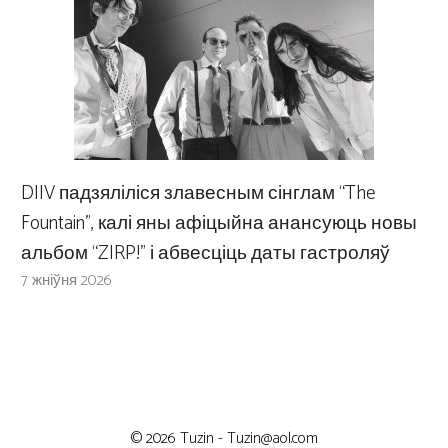
DIIV падзяліліся злавесным сінглам “The
Fountain”, калі яны афіцыйна анансуюць новы
альбом “ZIRP!” і абвесціць даты гастроляў
7 жніўня 2026
© 2026 Tuzin -
Tuzin@aol.com