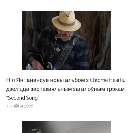
Ніл Янг анансуе новы альбом з Chrome Hearts,
дзеліцца заспакаяльным загалоўным трэкам
“Second Song”
7 жніўня 2026