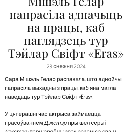
Мішэль Гелар
папрасіла адпачыць
на працы, каб
паглядзець тур
Тэйлар Свіфт «Eras»
23 снежня 2024
Сара Мішэль Гелар распавяла, што аднойчы
папрасіла выхадны з працы, каб яна магла
наведаць тур Тэйлар Свіфт «Eras».
У цяперашні час актрыса займаецца
прасоўваннем
Дэкстэр
прыквел серыі
Дэкстэр: першародны грэх
разам са сваім