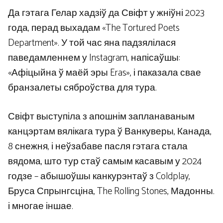
Да гэтага Гелар хадзіў да Свіфт у жніўні 2023
года, перад выхадам «The Tortured Poets
Department». У той час яна падзялілася
паведамленнем у Instagram, напісаўшы:
«Афіцыйна ў маёй эры Eras», і паказала свае
бранзалеты сяброўства для тура.
Свіфт выступіла з апошнім запланаваным
канцэртам вялікага тура ў Ванкуверы, Канада,
8 снежня, і неўзабаве пасля гэтага стала
вядома, што тур стаў самым касавым у 2024
годзе – абышоўшы канкурэнтаў з Coldplay,
Бруса Спрынгсціна, The Rolling Stones, Мадонны.
і многае іншае.