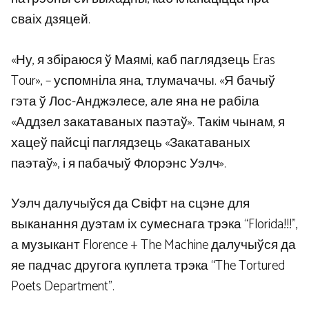
сваіх дзяцей.
«Ну, я збіраюся ў Маямі, каб паглядзець Eras
Tour», – успомніла яна, тлумачачы. «Я бачыў
гэта ў Лос-Анджэлесе, але яна не рабіла
«Аддзел закатаваных паэтаў». Такім чынам, я
хацеў пайсці паглядзець «Закатаваных
паэтаў», і я пабачыў Флорэнс Уэлч».
Уэлч далучыўся да Свіфт на сцэне для
выканання дуэтам іх сумеснага трэка “Florida!!!”,
а музыкант Florence + The Machine далучыўся да
яе падчас другога куплета трэка “The Tortured
Poets Department”.