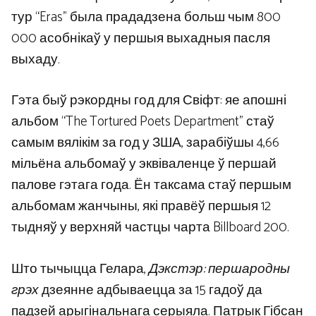
тур “Eras” была прададзена больш чым 800
000 асобнікаў у першыя выхадныя пасля
выхаду.
Гэта быў рэкордны год для Свіфт: яе апошні
альбом “The Tortured Poets Department” стаў
самым вялікім за год у ЗША, зарабіўшы 4,66
мільёна альбомаў у эквіваленце ў першай
палове гэтага года. Ён таксама стаў першым
альбомам жанчыны, які правёў першыя 12
тыдняў у верхняй частцы чарта Billboard 200.
Што тычыцца Гелара,
Дэкстэр: першародны
грэх
дзеянне адбываецца за 15 гадоў да
падзей арыгінальнага серыяла. Патрык Гібсан