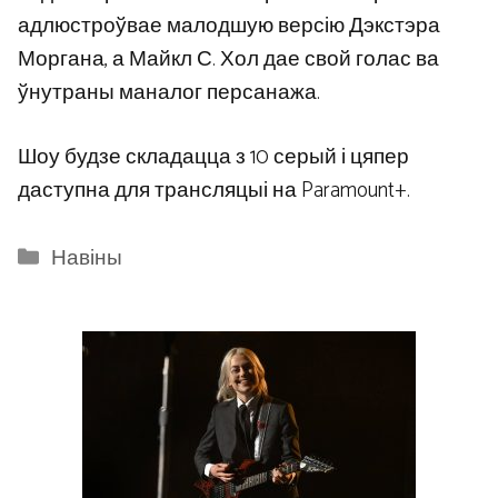
адлюстроўвае малодшую версію Дэкстэра
Моргана, а Майкл С. Хол дае свой голас ва
ўнутраны маналог персанажа.
Шоу будзе складацца з 10 серый і цяпер
даступна для трансляцыі на Paramount+.
Categories
Навіны