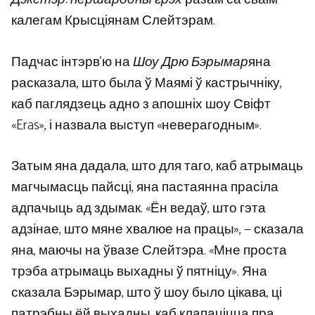
калегам Крысціянам Слейтэрам.
Падчас інтэрв’ю на
Шоу Дрю Бэрымар
яна
расказала, што была ў Маямі ў кастрычніку,
каб паглядзець адно з апошніх шоу Свіфт
«Eras», і назвала выступ «неверагодным».
Затым яна дадала, што для таго, каб атрымаць
магчымасць пайсці, яна пастаянна прасіла
адпачыць ад здымак. «Ён ведаў, што гэта
адзінае, што мяне хвалюе на працы», — сказала
яна, маючы на ​​ўвазе Слейтэра. «Мне проста
трэба атрымаць выхадны ў пятніцу». Яна
сказала Бэрымар, што ў шоу было цікава, ці
патрэбны ёй выхадны, каб клапаціцца пра