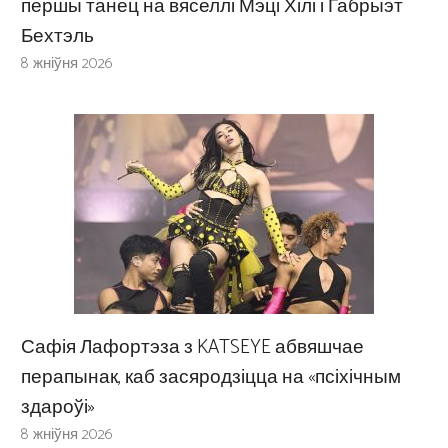
першы танец на вяселлі Мэці Хілі і Габрыэт
Бехтэль
8 жніўня 2026
Сафія Лафортэза з KATSEYE абвяшчае
перапынак, каб засяродзіцца на «псіхічным
здароўі»
8 жніўня 2026