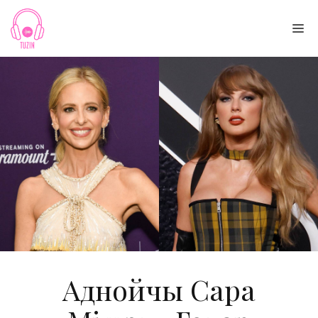
Skip
to
Me
content
Аднойчы Сара