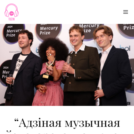
Skip
to
Me
content
“Адзіная музычная