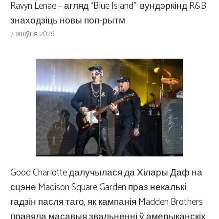
Ravyn Lenae – агляд “Blue Island”: вундэркінд R&B
знаходзіць новы поп-рытм
7 жніўня 2026
Good Charlotte далучылася да Хілары Даф на
сцэне Madison Square Garden праз некалькі
гадзін пасля таго, як кампанія Madden Brothers
правяла масавыя звальненні ў амерыканскіх