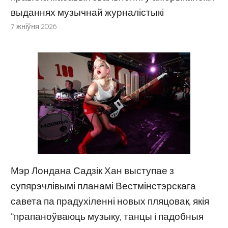
выданнях музычнай журналістыкі
7 жніўня 2026
Мэр Лондана Садзік Хан выступае з
супярэчлівымі планамі Вестмінстэрскага
савета па прадухіленні новых пляцовак, якія
“прапаноўваюць музыку, танцы і падобныя