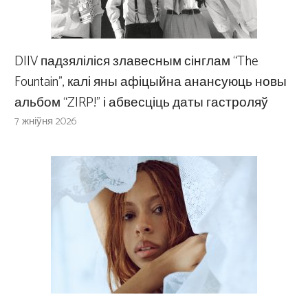
DIIV падзяліліся злавесным сінглам “The
Fountain”, калі яны афіцыйна анансуюць новы
альбом “ZIRP!” і абвесціць даты гастроляў
7 жніўня 2026