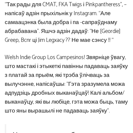
“Так рады для CMAT, FKA Twigs і Pinkpantheress”, –
напісаў адзін прыхільнік у Instagram. “Але
самаацэнка была добра і па -сапраўднаму
абрабавана”. Яшчэ адзін дадаў: “Не [Geordie]
Greep, Bcnr ці Jim Legxacy ?? Не мае сэнсу !! “
Welsh Indie Group Los Campesinos! Звярніце ўвагу,
што мастакі і этыкеткі павінны падаваць заяўку
з платай за прыём, які трэба ўлічваць за
вылучэнне, напісаўшы: “Гэта зразумела можа
адпудзіць дробных выканаўцаў! Калі альбом/
выканаўцу, які вы любіце, гэта можа быць, таму
што яны вырашылі не падаваць заяўку”.