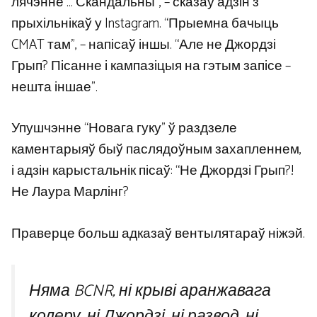
лячэнне … Скандальны”, – сказаў адзін з
прыхільнікаў у Instagram. “Прыемна бачыць
CMAT там”, – напісаў іншы. “Але не Джордзі
Грып? Пісанне і кампазіцыя на гэтым запісе –
нешта іншае”.
Упушчэнне “Новага гуку” ў раздзеле
каментарыяў быў паслядоўным захапленнем,
і адзін карыстальнік пісаў: “Не Джордзі Грып?!
Не Лаура Марлінг?
Праверце больш адказаў вентылятараў ніжэй.
Няма BCNR, ні крыві аранжавага
колеру, ні Джордзі, ні развод, ні