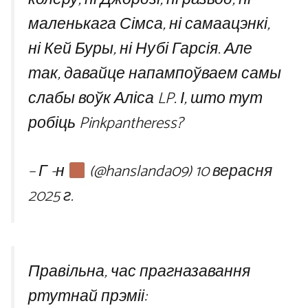
маленькага Сімса, ні самаацэнкі,
ні Кей Буры, ні Нубі Гарсія. Але
так, давайце напампоўваем самы
слабы воўк Аліса LP. І, што тут
робіць Pinkpantheress?
– Г -н
(@hanslanda09)
10 верасня
2025 г.
Правільна, час прагназавання
ртутнай прэміі: