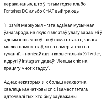
перакананыя, што ў гэтым годзе альбо
Fontaines DC, альбо CMAT выйграюць.
“Прэмія Меркурыя – гэта адзіная музычная
ўзнагарода, на якую я звяртаў увагу зараз. Ні ў
адным іншым шоў -шоў няма гэтага цікавага
масіва намінантаў, як па памеры, так і па
гучанні”, – напісаў адзін карыстальнік X/Twitter,
а другі ў Instagram дадаў: “Лепшы спіс на
працягу многіх гадоў”.
Аднак некаторыя з іх больш неахвотна
хваляць канчатковы спіс і замест гэтага
адточвалі тых, хто быў заўважаны.