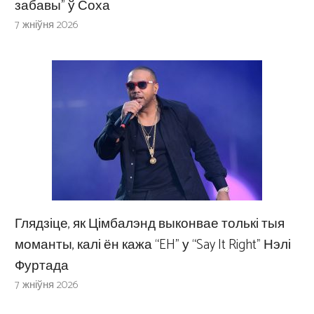
забавы” ў Соха
7 жніўня 2026
Глядзіце, як Цімбалэнд выконвае толькі тыя
моманты, калі ён кажа “EH” у “Say It Right” Нэлі
Фуртада
7 жніўня 2026