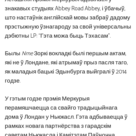
знакавых студыях Abbey Road Abbey, і ўбачыў,
што настаўнік англійскай мовы забраў дадому
прэстыжную ўзнагароду за свой універсальны
дэбютны LP: “Гэта можа быць Тэхасам”.
Былы
Nme
Зоркі вокладкі былі першым актам,
які не ў Лондане, які атрымаў прыз пасля таго,
як маладыя бацькі Эдынбурга выйгралі ў 2014
годзе.
У гэтым годзе прэмія Меркурыя
перамяшчаецца са свайго традыцыйнага
дома ў Лондан у Ньюкасл. Гэта адбываецца ў
рамках новага партнёрства з гарадскім
саветам Ньюкасла і Камітэтам Паўночна