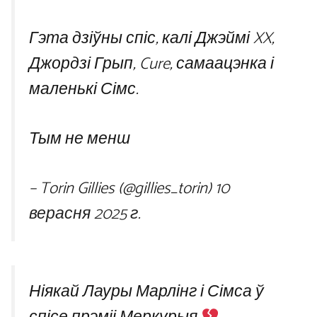
Гэта дзіўны спіс, калі Джэймі XX,
Джордзі Грып, Cure, самаацэнка і
маленькі Сімс.
Тым не менш
– Torin Gillies (@gillies_torin)
10
верасня 2025 г.
Ніякай Лауры Марлінг і Сімса ў