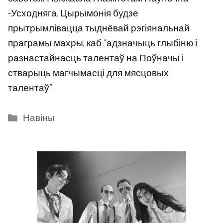
-Усходняга. Цырымонія будзе
прытрымлівацца тыднёвай рэгіянальнай
праграмы махры, каб “адзначыць глыбіню і
разнастайнасць талентаў на Поўначы і
стварыць магчымасці для мясцовых
талентаў”.
Categories
Навіны