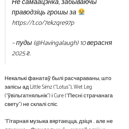
Не самаацэнка, забываючы
праводзіць грошы за
https://t.co/7ekzqre97p
– пуды (@Havingalaugh)
10 верасня
2025 г.
Некалькі фанатаў былі расчараваны, што
запісы ад Little Simz (“Lotus”), Wet Leg
(“ўвільгатняльнік”) і Cure (“Песні страчанага
свету”) не склалі спіс.
“Гітарная музыка вяртаецца, дзіця .. але не