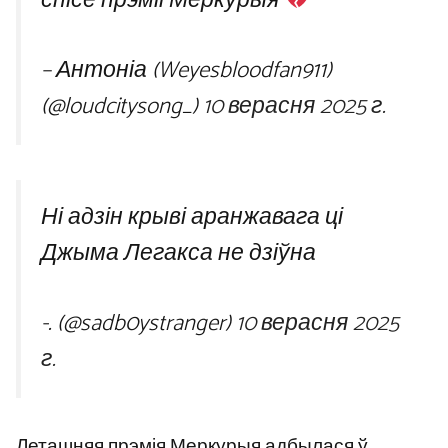
спісе прэміі Меркурыя
– Антоніа (Weyesbloodfan911)
(@loudcitysong_)
10 верасня 2025 г.
Ні адзін крыві аранжавага ці
Джыма Легакса не дзіўна
-. (@sadb0ystranger)
10 верасня 2025
г.
Леташняя прэмія Меркурыя адбылася ў