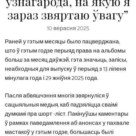
ўзнагарода, на якую я
зараз звяртаю ўвагу”
10 верасня 2025
Раней у гэтым месяцы было пацверджана,
што ў гэтым годзе перыяд права на альбомы
больш за месяц даўжэй, гэта значыць, запісы,
неабходныя для выпуску ў перыяд з 13 ліпеня
мінулага года і 29 жніўня 2025 года.
Пасля абвяшчэння многія звярнуліся ў
сацыяльныя медыя, каб падзяліцца сваімі
думкамі пра шорт -ліст. Пакінуўшы каментары
ў рамках паведамлення аб анонсах у пахвале
мастакоў у гэтым годзе, большасць былі