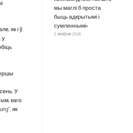
і
мы маглі б проста
быць адкрытымі і
сумленнымі»
е, як і ў
5 жніўня 2026
 у
обіць
Першы
сень. У
ым, каго
ng”, як