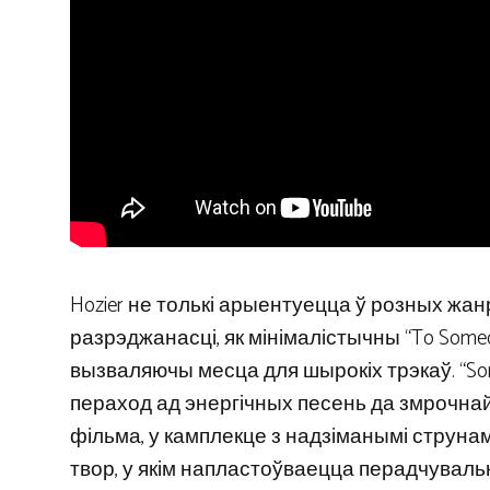
Hozier не толькі арыентуецца ў розных жанр
разрэджанасці, як мінімалістычны “To Someone
вызваляючы месца для шырокіх трэкаў. “Son
пераход ад энергічных песень да змрочнай т
фільма, у камплекце з надзіманымі струнамі 
твор, у якім напластоўваецца перадчуваль