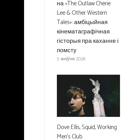
на «The Outlaw Cherie
Lee & Other Western
Tales»: амбіцыйная
кінематаграфічная
гісторыя пра каханне і
помсту
5 жніўня 2026
Dove Ellis, Squid, Working
Men’s Club