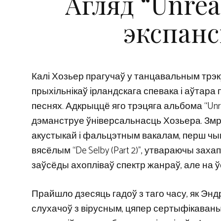
Агляд “Unrea
экспанс
Калі Хозьер прагучаў у танцавальным трэку «
прыхільнікаў ірландскага спевака і аўтара 
песнях. Адкрыццё яго трэцяга альбома “Unre
дэманструе ўніверсальнасць Хозьера. Змро
акустыкай і фальцэтным вакалам, перш чы
вясёлым “De Selby (Part 2)”, утвараючы зах
заўсёды ахопліваў спектр жанраў, але на ўс
Прайшло дзесяць гадоў з таго часу, як Энд
слухачоў з вірусным, цяпер сертыфікаваным 