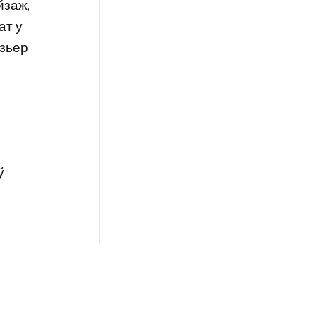
йзаж,
ат у
озьер
ў