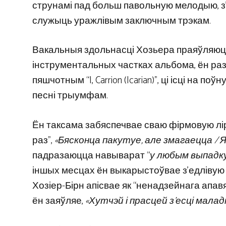
струнамі пад больш павольную мелодыю, з
служыць уражлівым заключным трэкам.
Вакальныя здольнасці Хозьера праяўляюцца н
інструментальных частках альбома, ён раз
пяшчотным “I, Carrion (Icarian)”, ці ісці на п
песні трыумфам.
Ён таксама забяспечвае сваю фірмовую лі
раз”,
«Бясконца пакутуе, але змагаецца / Я
падразаюцца навыварат “
у любым выпадк
іншых месцах ён выкарыстоўвае з’едлівую ад
Хозіер-Бірн апісвае як “ненадзейнага апавяд
ён заяўляе,
«Хутчэй і прасцей з’есці маладн