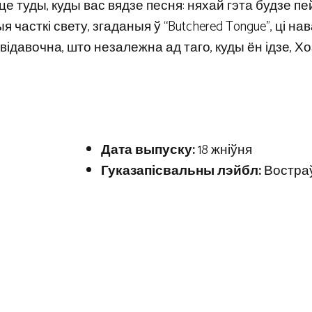
дзяце туды, куды вас вядзе песня: няхай гэта будзе пе
ыя часткі свету, згаданыя ў “Butchered Tongue”, ці нав
відавочна, што незалежна ад таго, куды ён ідзе, Х
Дата выпуску:
18 жніўня
Гуказапісвальны лэйбл:
Востра