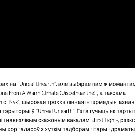
ах на “Unreal Unearth”, але выбірае паміж момантам
 From A Warm Climate (Uiscefhuarithe)”, а таксама
 of Nyx”, шырокая троххвілінная інтэрмедыя, азна
эрыторыі ў “Unreal Unearth”. Гэта гучыць як парты
і навязлівым скажоным вакалам. «First Light», рэзкі
ны хор галасоў з хуткім падборам гітары і драмат