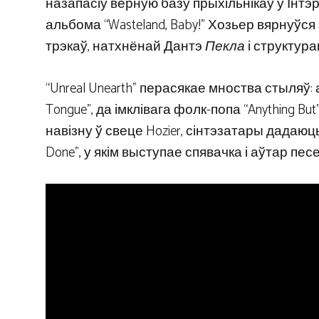
назапасіў верную базу прыхільнікаў у Інт
альбома “Wasteland, Baby!” Хозьер вярнуўся
трэкаў, натхнёнай Дантэ
Пекла
і структура
“Unreal Unearth” перасякае мноства стыляў: 
Tongue”, да імклівага фолк-попа “Anything But
навізну ў свеце Hozier, сінтэзатары дадаю
Done”, у якім выступае спявачка і аўтар пес