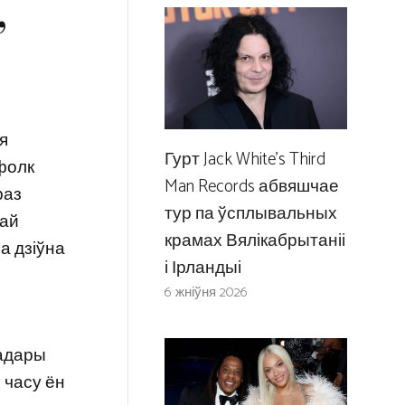
,
ля
Гурт Jack White’s Third
-фолк
Man Records абвяшчае
раз
тур па ўсплывальных
най
крамах Вялікабрытаніі
а дзіўна
і Ірландыі
6 жніўня 2026
радары
 часу ён