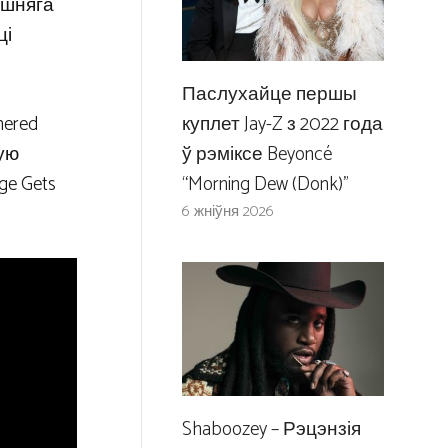
ошняга
ці
Паслухайце першы
куплет Jay-Z з 2022 года
hered
ў рэміксе Beyoncé
ную
“Morning Dew (Donk)”
ge Gets
6 жніўня 2026
Shaboozey – Рэцэнзія