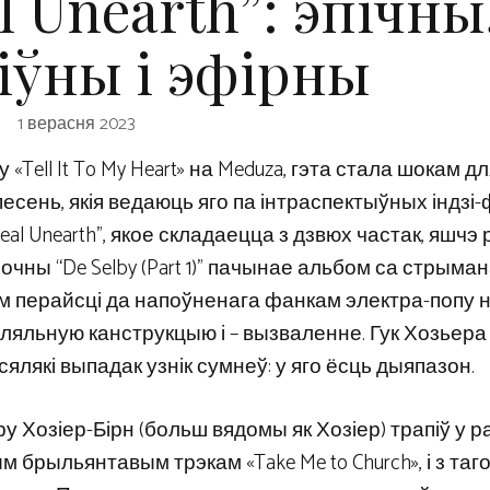
l Unearth”: эпічны
іўны і эфірны
1 верасня 2023
Tell It To My Heart» на Meduza, гэта стала шокам д
песень, якія ведаюць яго па інтраспектыўных індзі
al Unearth”, якое складаецца з дзвюх частак, яшчэ 
чны “De Selby (Part 1)” пачынае альбом са стрыма
м перайсці да напоўненага фанкам электра-попу н
апляльную канструкцыю і – вызваленне. Гук Хозьера
ялякі выпадак узнік сумнеў: у яго ёсць дыяпазон.
ру Хозіер-Бірн (больш вядомы як Хозіер) трапіў у 
брыльянтавым трэкам «Take Me to Church», і з таго