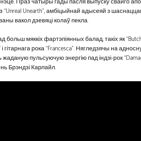
эрнэце. Праз чатыры гады пасля выпуску свайго ап
 з “Unreal Unearth”, амбіцыйнай адысеяй з шаснацца
ваны вакол дзевяці колаў пекла.
ад больш мяккіх фартэпіянных балад, такіх як “Butc
” і гітарнага рока “Francesca”. Нягледзячы на ​​аднос
ць жаданую пульсуючую энергію пад індзі-рок “Dama
ень Брэндзі Карлайл.