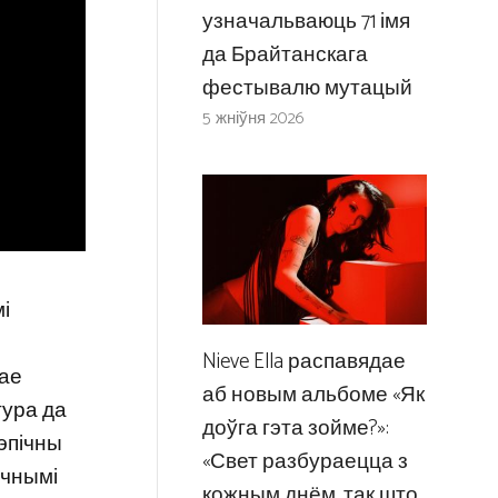
узначальваюць 71 імя
да Брайтанскага
фестывалю мутацый
5 жніўня 2026
і
Nieve Ella распавядае
чае
аб новым альбоме «Як
тура да
доўга гэта зойме?»:
 эпічны
«Свет разбураецца з
ычнымі
кожным днём, так што