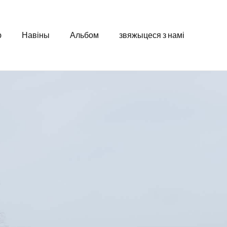
ю
Навіны
Альбом
звяжыцеся з намі