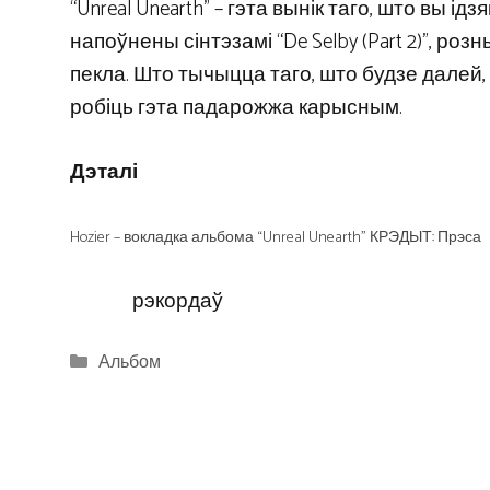
“Unreal Unearth” – гэта вынік таго, што вы і
напоўнены сінтэзамі “De Selby (Part 2)”, розн
пекла. Што тычыцца таго, што будзе далей, 
робіць гэта падарожжа карысным.
Дэталі
Hozier – вокладка альбома “Unreal Unearth” КРЭДЫТ: Прэса
рэкордаў
Categories
Альбом