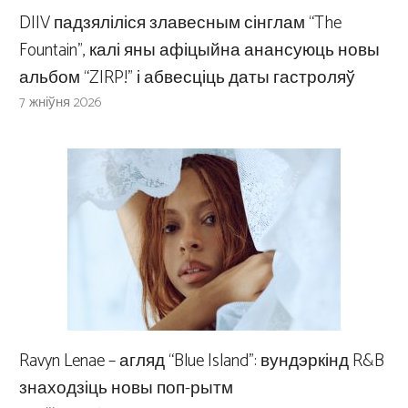
DIIV падзяліліся злавесным сінглам “The
Fountain”, калі яны афіцыйна анансуюць новы
альбом “ZIRP!” і абвесціць даты гастроляў
7 жніўня 2026
Ravyn Lenae – агляд “Blue Island”: вундэркінд R&B
знаходзіць новы поп-рытм