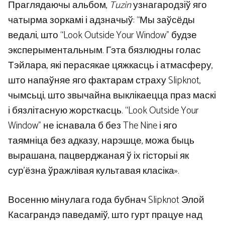
Праглядаючы альбом,
Tuzin
узнагародзіў яго
чатырма зоркамі і адзначыў: “Мы заўсёды
ведалі, што “Look Outside Your Window” будзе
эксперыментальным. Гэта бязлюдны голас
Тэйлара, які перасякае цяжкасць і атмасферу,
што напаўняе яго фактарам страху Slipknot,
чымсьці, што звычайна выклікаецца праз маскі
і бязлітасную жорсткасць. “Look Outside Your
Window” не існавала б без The Nine і яго
таямніца без адказу, нарэшце, можа быць
вырашана, пацверджаная ў іх гісторыі як
сур’ёзна ўражлівая культавая класіка».
Восенню мінулага года бубнач Slipknot Элой
Касаграндэ паведаміў, што гурт працуе над