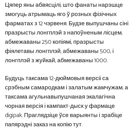
Цяпер яны абвясцілі, што фанаты нарэшце
змогуць атрымаць яго ў розных фізічных
фарматах з 12 чэрвеня. Будзе выпушчаны сіні
празрысты лонгплэй з напоўненым лісцем,
абмежаваны 250 копіямі, празрысты
фіялетавы лонгплэй, абмежаваны 500, і
лонгплэй з жуйкай, абмежаваны 1000.
Будуць таксама 12-дюймовыя версіі са
срэбным самародкам і залатым жамчужам, а
таксама агульнавыпушчаная экалагічна
чорная версія і кампакт-дыск у фармаце
digipak. Праглядзіце ўсе варыянты і зрабіце
папярэдні заказ на копію тут.