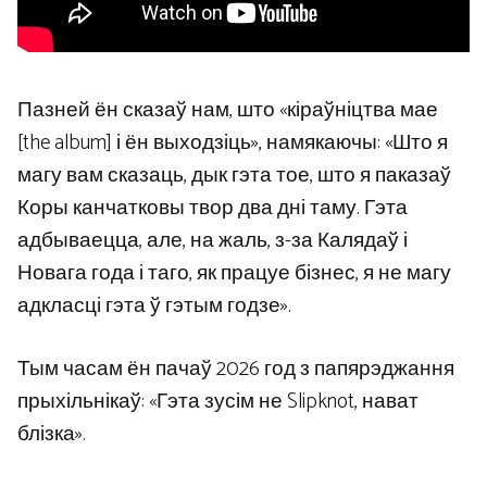
Пазней ён сказаў нам, што «кіраўніцтва мае
[the album] і ён выходзіць», намякаючы: «Што я
магу вам сказаць, дык гэта тое, што я паказаў
Коры канчатковы твор два дні таму. Гэта
адбываецца, але, на жаль, з-за Калядаў і
Новага года і таго, як працуе бізнес, я не магу
адкласці гэта ў гэтым годзе».
Тым часам ён пачаў 2026 год з папярэджання
прыхільнікаў: «Гэта зусім не Slipknot, нават
блізка».