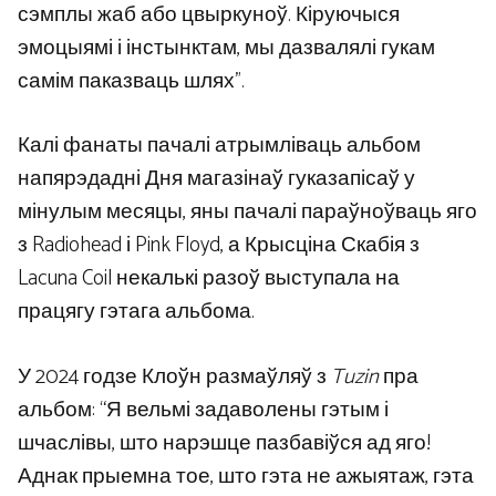
сэмплы жаб або цвыркуноў. Кіруючыся
эмоцыямі і інстынктам, мы дазвалялі гукам
самім паказваць шлях”.
Калі фанаты пачалі атрымліваць альбом
напярэдадні Дня магазінаў гуказапісаў у
мінулым месяцы, яны пачалі параўноўваць яго
з Radiohead і Pink Floyd, а Крысціна Скабія з
Lacuna Coil некалькі разоў выступала на
працягу гэтага альбома.
У 2024 годзе Клоўн размаўляў з
Tuzin
пра
альбом: “Я вельмі задаволены гэтым і
шчаслівы, што нарэшце пазбавіўся ад яго!
Аднак прыемна тое, што гэта не ажыятаж, гэта