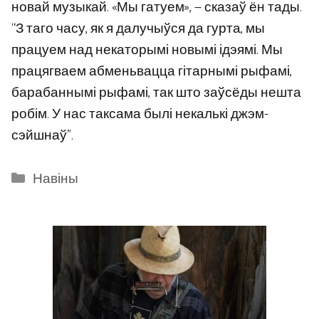
новай музыкай. «Мы гатуем», — сказаў ён тады.
“З таго часу, як я далучыўся да гурта, мы
працуем над некаторымі новымі ідэямі. Мы
працягваем абменьвацца гітарнымі рыфамі,
барабаннымі рыфамі, так што заўсёды нешта
робім. У нас таксама былі некалькі джэм-
сэйшнаў”.
Categories
Навіны