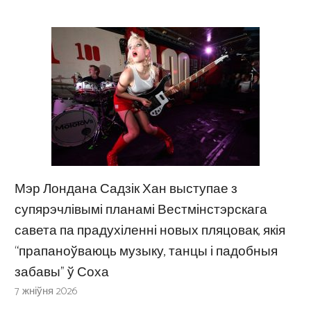
Мэр Лондана Садзік Хан выступае з
супярэчлівымі планамі Вестмінстэрскага
савета па прадухіленні новых пляцовак, якія
“прапаноўваюць музыку, танцы і падобныя
забавы” ў Соха
7 жніўня 2026