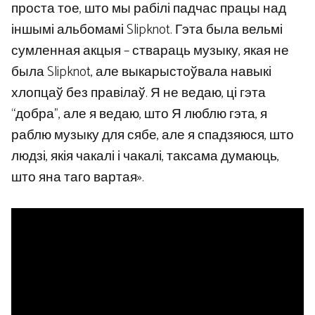
проста тое, што мы рабілі падчас працы над
іншымі альбомамі Slipknot. Гэта была вельмі
сумленная акцыя – ствараць музыку, якая не
была Slipknot, але выкарыстоўвала навыкі
хлопцаў без правілаў. Я не ведаю, ці гэта
“добра”, але я ведаю, што Я люблю гэта, я
раблю музыку для сябе, але я спадзяюся, што
людзі, якія чакалі і чакалі, таксама думаюць,
што яна таго вартая».