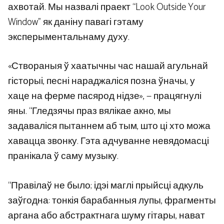
ахвотай. Мы назвалі праект “Look Outside Your
Window” як даніну павагі гэтаму
эксперыментальнаму духу.
«Створаныя ў хаатычны час нашай агульнай
гісторыі, песні нараджаліся позна ўначы, у
хаце на ферме пасярод нідзе», — працягнулі
яны. “Гледзячы праз вялікае акно, мы
задаваліся пытаннем аб тым, што ці хто можа
хавацца звонку. Гэта адчуванне невядомасці
пранікала ў саму музыку.
“Правілаў не было; ідэі маглі прыйсці адкуль
заўгодна: тонкія барабанныя лупы, фрагменты
аргана або абстрактнага шуму гітары, нават