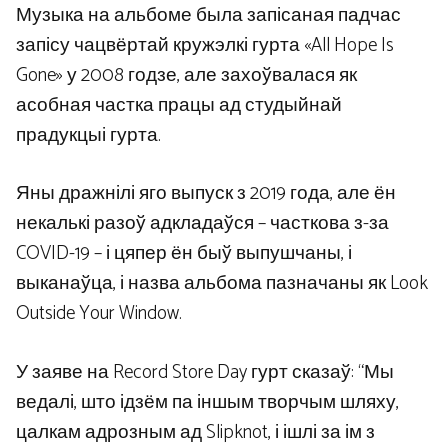
Музыка на альбоме была запісаная падчас
запісу чацвёртай кружэлкі гурта «All Hope Is
Gone» у 2008 годзе, але захоўвалася як
асобная частка працы ад студыйнай
прадукцыі гурта.
Яны дражнілі яго выпуск з 2019 года, але ён
некалькі разоў адкладаўся – часткова з-за
COVID-19 – і цяпер ён быў выпушчаны, і
выканаўца, і назва альбома пазначаны як Look
Outside Your Window.
У заяве на Record Store Day гурт сказаў: “Мы
ведалі, што ідзём па іншым творчым шляху,
цалкам адрозным ад Slipknot, і ішлі за ім з