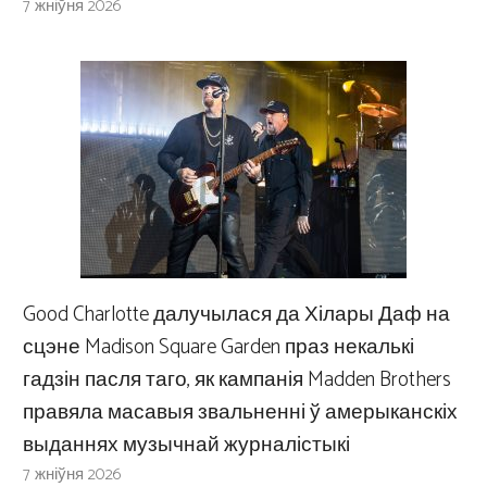
7 жніўня 2026
Good Charlotte далучылася да Хілары Даф на
сцэне Madison Square Garden праз некалькі
гадзін пасля таго, як кампанія Madden Brothers
правяла масавыя звальненні ў амерыканскіх
выданнях музычнай журналістыкі
7 жніўня 2026