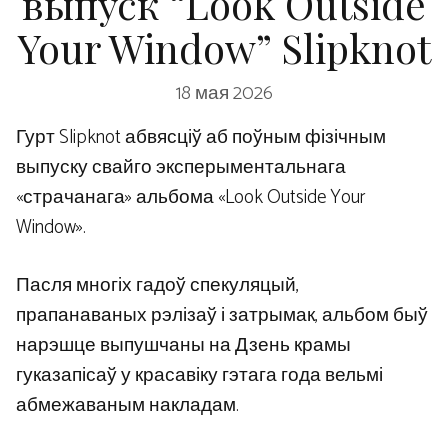
выпуск “Look Outside
Your Window” Slipknot
18 мая 2026
Гурт Slipknot абвясціў аб поўным фізічным
выпуску свайго эксперыментальнага
«страчанага» альбома «Look Outside Your
Window».
Пасля многіх гадоў спекуляцый,
прапанаваных рэлізаў і затрымак, альбом быў
нарэшце выпушчаны на Дзень крамы
гуказапісаў у красавіку гэтага года вельмі
абмежаваным накладам.